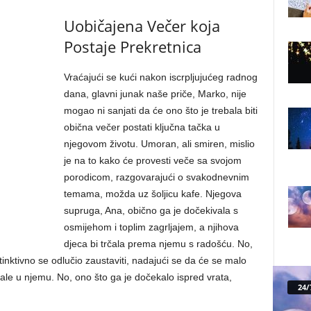
Uobičajena Večer koja
Postaje Prekretnica
Vraćajući se kući nakon iscrpljujućeg radnog
dana, glavni junak naše priče, Marko, nije
mogao ni sanjati da će ono što je trebala biti
obična večer postati ključna tačka u
njegovom životu. Umoran, ali smiren, mislio
je na to kako će provesti veče sa svojom
porodicom, razgovarajući o svakodnevnim
temama, možda uz šoljicu kafe. Njegova
supruga, Ana, obično ga je dočekivala s
osmijehom i toplim zagrljajem, a njihova
djeca bi trčala prema njemu s radošću. No,
tinktivno se odlučio zaustaviti, nadajući se da će se malo
lirale u njemu. No, ono što ga je dočekalo ispred vrata,
24/