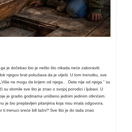
 ga je dočekao bio je nešto što nikada neće zaboraviti.
ok njegov brat pokušava da je utješi. U tom trenutku, sve
: „Više ne mogu da krijem od njega… Dete nije od njega.” su
su slomile sve što je znao o svojoj porodici i ljubavi. U
koje je gradio godinama uništeno jednim jedinim otkrićem.
mu je bio preplavljen pitanjima koja nisu imala odgovora.
 ti trenuci sreće bili lažni? Sve što je do tada znao