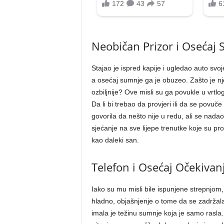
Neobičan Prizor i Osećaj
Stajao je ispred kapije i ugledao auto svo
a osećaj sumnje ga je obuzeo. Zašto je njen
ozbiljnije? Ove misli su ga povukle u vrtlo
Da li bi trebao da provjeri ili da se povuče
govorila da nešto nije u redu, ali se nada
sjećanje na sve lijepe trenutke koje su pro
kao daleki san.
Telefon i Osećaj Očekivan
Iako su mu misli bile ispunjene strepnjom,
hladno, objašnjenje o tome da se zadržala 
imala je težinu sumnje koja je samo rasla