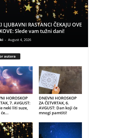
I LJUBAVNI RASTANCI ČEKAJU OVE
OVE: Slede vam tužni dani!
ki
-
August 4, 2026
or autora
NI HOROSKOP
DNEVNI HOROSKOP
TAK, 7. AVGUST:
ZA ČETVRTAK, 6.
e neki liti suze,
AVGUST: Dan koji će
će...
mnogi pamtiti!