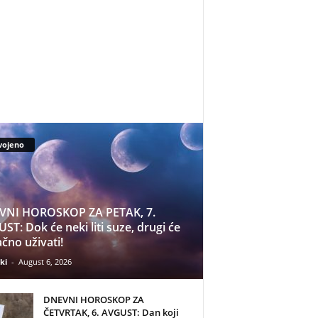
vojeno
VNI HOROSKOP ZA PETAK, 7.
ST: Dok će neki liti suze, drugi će
čno uživati!
ki
-
August 6, 2026
DNEVNI HOROSKOP ZA
ČETVRTAK, 6. AVGUST: Dan koji