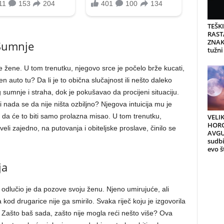
TEŠK
RAST
ZNAK
 Sumnje
tužni
je žene. U tom trenutku, njegovo srce je počelo brže kucati,
 auto tu? Da li je to obična slučajnost ili nešto daleko
g sumnje i straha, dok je pokušavao da procijeni situaciju.
 i nada se da nije ništa ozbiljno? Njegova intuicija mu je
o da će to biti samo prolazna misao. U tom trenutku,
VELI
HORO
veli zajedno, na putovanja i obiteljske proslave, činilo se
AVGU
sudb
evo š
ja
 odlučio je da pozove svoju ženu. Njeno umirujuće, ali
kod drugarice nije ga smirilo. Svaka riječ koju je izgovorila
. Zašto baš sada, zašto nije mogla reći nešto više?
Ova