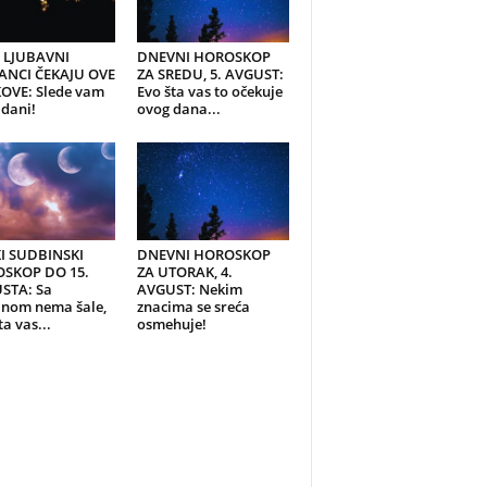
I LJUBAVNI
DNEVNI HOROSKOP
ANCI ČEKAJU OVE
ZA SREDU, 5. AVGUST:
OVE: Slede vam
Evo šta vas to očekuje
 dani!
ovog dana...
KI SUDBINSKI
DNEVNI HOROSKOP
SKOP DO 15.
ZA UTORAK, 4.
STA: Sa
AVGUST: Nekim
inom nema šale,
znacima se sreća
ta vas...
osmehuje!