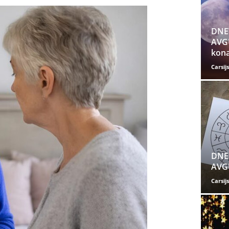
DNE
AVGU
kona
Carsijs
DNE
AVGU
Carsijs