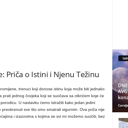
Izd
: Priča o Istini i Njenu Težinu
DNE
promijene, trenuci koji donose istinu koja može biti jednako
AVGU
a prati jednog čovjeka koji se suočava sa otkrićem koje će
kona
i porodicu. U nastavku ćemo istražiti kako jedan jedini
Carsijs
preokrenuti sve što smo smatrali sigurnim. Ova priča nije
ćajima i izazovima s kojima se svi mi možemo suočiti, bez