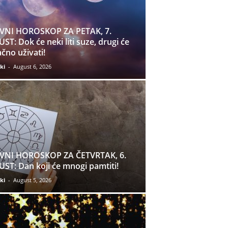
VNI HOROSKOP ZA PETAK, 7.
ST: Dok će neki liti suze, drugi će
čno uživati!
ki
-
August 6, 2026
VNI HOROSKOP ZA ČETVRTAK, 6.
ST: Dan koji će mnogi pamtiti!
ki
-
August 5, 2026