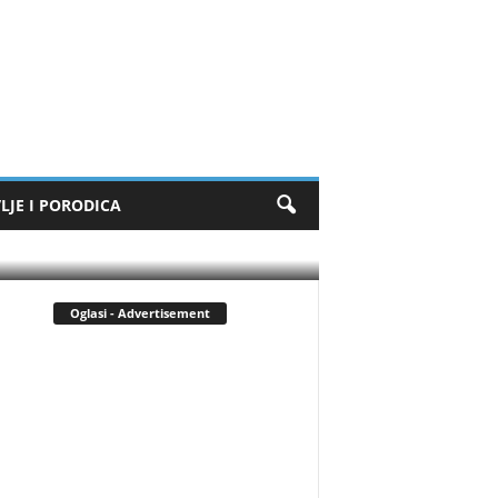
 rešio da
 video ženin
 da shvatim
LJE I PORODICA
Oglasi - Advertisement