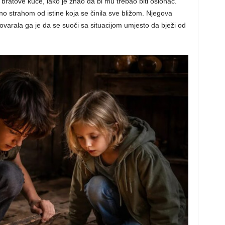
 bratove kuće, iako je znao da bi mu trebao biti oslonac.
no strahom od istine koja se činila sve bližom.
Njegova
agovarala ga je da se suoči sa situacijom umjesto da bježi od