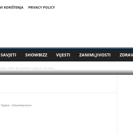
 pored bratove kuće,
VI KORIŠTENJA
PRIVACY POLICY
ste, ali sam kod ulaza
o sam prišao prozoru
o bave i užasnuo se
SAVJETI
SHOWBIZZ
VIJESTI
ZANIMLJIVOSTI
ZDRAV
će, rešio da svratim u goste, ali sam...
Oglasi - Advertisement