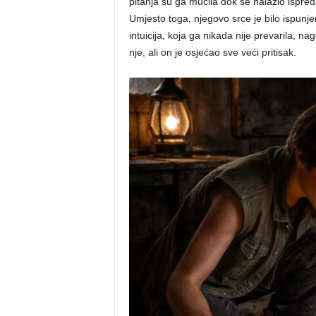
pitanja su ga mučila dok se nalazio ispred
Umjesto toga, njegovo srce je bilo ispunje
intuicija, koja ga nikada nije prevarila, n
nje, ali on je osjećao sve veći pritisak.