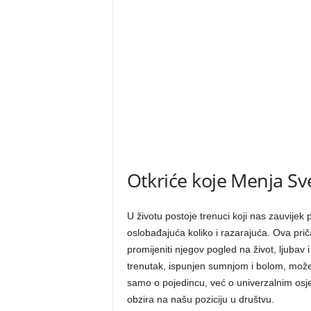
Otkriće koje Menja Sve
U životu postoje trenuci koji nas zauvijek 
oslobađajuća koliko i razarajuća. Ova prič
promijeniti njegov pogled na život, ljubav 
trenutak, ispunjen sumnjom i bolom, može 
samo o pojedincu, već o univerzalnim osje
obzira na našu poziciju u društvu.