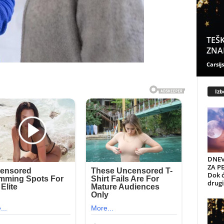
TEŠK
ZNAK
Carsijs
Izb
DNEV
ZA PE
Dok ć
drugi 