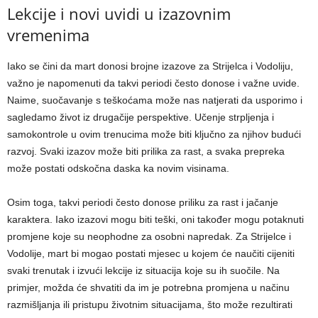
Lekcije i novi uvidi u izazovnim
vremenima
Iako se čini da mart donosi brojne izazove za Strijelca i Vodoliju,
važno je napomenuti da takvi periodi često donose i važne uvide.
Naime, suočavanje s teškoćama može nas natjerati da usporimo i
sagledamo život iz drugačije perspektive.
Učenje strpljenja i
samokontrole u ovim trenucima može biti ključno za njihov budući
razvoj. Svaki izazov može biti prilika za rast, a svaka prepreka
može postati odskočna daska ka novim visinama.
Osim toga, takvi periodi često donose priliku za rast i jačanje
karaktera. Iako izazovi mogu biti teški, oni također mogu potaknuti
promjene koje su neophodne za osobni napredak. Za Strijelce i
Vodolije, mart bi mogao postati mjesec u kojem će naučiti cijeniti
svaki trenutak i izvući lekcije iz situacija koje su ih suočile. Na
primjer, možda će shvatiti da im je potrebna promjena u načinu
razmišljanja ili pristupu životnim situacijama, što može rezultirati