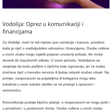
Vodolija: Oprez u komunikaciji i
financijama
Za Vodolije, mart će biti mjesec pun oscilacija i izazova, posebno
kada je riječ o međuljudskim odnosima i financijama. Osobe rođene
u ovom znaku mogu osjetiti pojačan unutarnji pritisak, što može
dovesti do impulzivnih odluka.
U ovom periodu, Vodolijama se
savjetuje da budu pažljive s riječima koje izgovaraju, jer će svaka
izrečena riječ u trenutku nervoze ili ljutnje ostaviti snažan utisak. Na
primjer, nesporazumi sa prijateljima ili kolegama mogu lako
eskalirati u veće sukobe ukoliko se ne pristupi s oprezom i
smirenošću.
Komunikacija postaje ključno pitanje, a nesporazumi se mogu javiti i
u privatnom i u poslovnom životu. Osobe rođene u ovom znaku