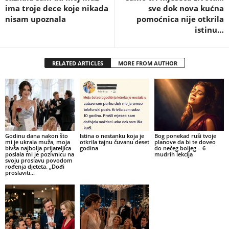
ima troje dece koje nikada
sve dok nova kućna
nisam upoznala
pomoćnica nije otkrila
istinu…
RELATED ARTICLES
MORE FROM AUTHOR
Godinu dana nakon što
Istina o nestanku koja je
Bog ponekad ruši tvoje
mi je ukrala muža, moja
otkrila tajnu čuvanu deset
planove da bi te doveo
bivša najbolja prijateljica
godina
do nečeg boljeg – 6
poslala mi je pozivnicu na
mudrih lekcija
svoju proslavu povodom
rođenja djeteta. „Dođi
proslaviti...