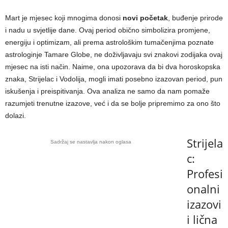
Mart je mjesec koji mnogima donosi
novi početak
, buđenje prirode
i nadu u svjetlije dane. Ovaj period obično simbolizira promjene,
energiju i optimizam, ali prema astrološkim tumačenjima poznate
astrologinje Tamare Globe, ne doživljavaju svi znakovi zodijaka ovaj
mjesec na isti način. Naime, ona upozorava da bi dva horoskopska
znaka, Strijelac i Vodolija, mogli imati posebno izazovan period, pun
iskušenja i preispitivanja. Ova analiza ne samo da nam pomaže
razumjeti trenutne izazove, već i da se bolje pripremimo za ono što
dolazi.
Strijela
Sadržaj se nastavlja nakon oglasa
c:
Profesi
onalni
izazovi
i lična