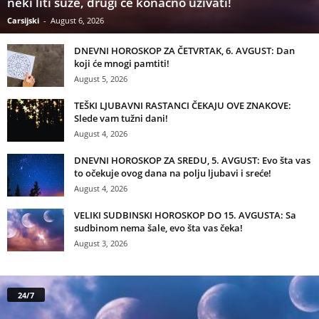
neki liti suze, drugi će konačno uživati!
Carsijski
-
August 6, 2026
DNEVNI HOROSKOP ZA ČETVRTAK, 6. AVGUST: Dan
koji će mnogi pamtiti!
August 5, 2026
TEŠKI LJUBAVNI RASTANCI ČEKAJU OVE ZNAKOVE:
Slede vam tužni dani!
August 4, 2026
DNEVNI HOROSKOP ZA SREDU, 5. AVGUST: Evo šta vas
to očekuje ovog dana na polju ljubavi i sreće!
August 4, 2026
VELIKI SUDBINSKI HOROSKOP DO 15. AVGUSTA: Sa
sudbinom nema šale, evo šta vas čeka!
August 3, 2026
24/7