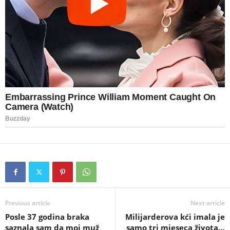
Previous article
Next article
Posle 37 godina braka
Milijarderova kći imala je
saznala sam da moj muž
samo tri mjeseca života…