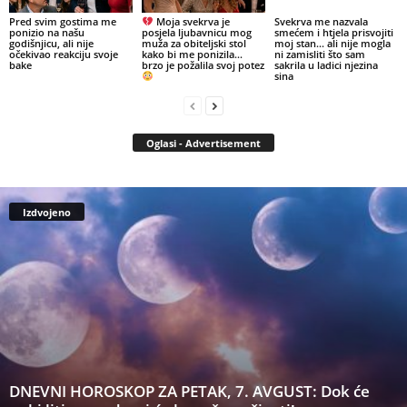
Pred svim gostima me
Moja svekrva je
Svekrva me nazvala
ponizio na našu
posjela ljubavnicu mog
smećem i htjela prisvojiti
godišnjicu, ali nije
muža za obiteljski stol
moj stan… ali nije mogla
očekivao reakciju svoje
kako bi me ponizila…
ni zamisliti što sam
bake
brzo je požalila svoj potez
sakrila u ladici njezina
sina
Oglasi - Advertisement
Izdvojeno
DNEVNI HOROSKOP ZA PETAK, 7. AVGUST: Dok će