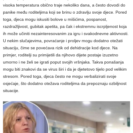
visoka temperatura obično traje nekoliko dana, a često dovodi do
panike među roditeljima koji se brinu o zdravlju svoje djece. Pored
toga, djeca mogu iskusiti bolove u mišićima, pospanost,
razdražljivost, gubitak apetita, pa čak i ekstremnu iscrpljenost koja
ih može učiniti nezainteresovanim za igru i svakodnevne aktivnosti.
U nekim slučajevima, povraćanje i proljev mogu dodatno otežati
situaciju, čime se povećava rizik od dehidracije kod djece. Na
primjer, roditelji su primijetili da njihovo dijete postaje izuzetno
umorno i ne želi se igrati poput svojih vršnjaka. Takva ponašanja
mogu biti znakovi da se virus širi i da je djetetovo tijelo pod velikim
stresom. Pored toga, djeca često ne mogu verbalizirati svoje
osjećaje, što dodatno otežava roditeljima da prepoznaju ozbiljnost
situacije.