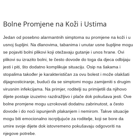
Bolne Promjene na Koži i Ustima
Jedan od posebno alarmantnih simptoma su promjene na koži i u
usnoj šupljini. Na dlanovima, tabanima i unutar usne šupljine mogu
se pojaviti bolni plikovi koji otežavaju gutanje i unos hrane.
Ovi
plikovi su izrazito bolni, te često dovode do toga da djeca odbijaju
jesti i piti, što dodatno komplikuje situaciju. Osip na šakama i
stopalima također je karakterističan za ovu bolest i može olakšati
dijagnosticiranje, budući da se simptomi mogu zamijeniti s drugim
virusnim infekcijama.
Na primjer, roditelji su primijetili da njihovo
dijete postaje izuzetno razdražljivo i plače dok pokušava jesti. Ove
bolne promjene mogu uzrokovati dodatnu zabrinutost, a često
dovode i do noći ispunjenih plakanjem i nemirom.
Takve situacije
mogu biti emocionalno iscrpljujuće za roditelje, koji se bore da
umire svoje dijete dok istovremeno pokušavaju odgovoriti na
njegove potrebe.