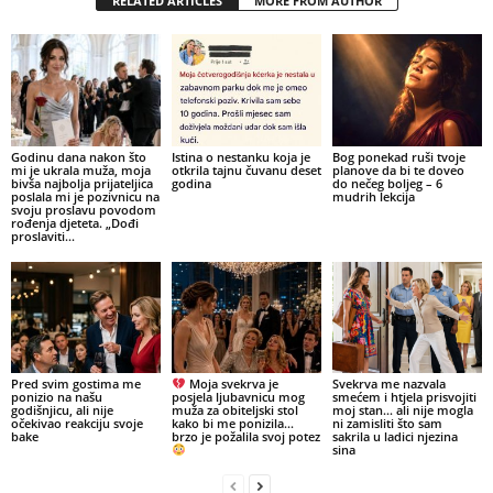
RELATED ARTICLES
MORE FROM AUTHOR
Godinu dana nakon što
Istina o nestanku koja je
Bog ponekad ruši tvoje
mi je ukrala muža, moja
otkrila tajnu čuvanu deset
planove da bi te doveo
bivša najbolja prijateljica
godina
do nečeg boljeg – 6
poslala mi je pozivnicu na
mudrih lekcija
svoju proslavu povodom
rođenja djeteta. „Dođi
proslaviti...
Pred svim gostima me
Moja svekrva je
Svekrva me nazvala
ponizio na našu
posjela ljubavnicu mog
smećem i htjela prisvojiti
godišnjicu, ali nije
muža za obiteljski stol
moj stan… ali nije mogla
očekivao reakciju svoje
kako bi me ponizila…
ni zamisliti što sam
bake
brzo je požalila svoj potez
sakrila u ladici njezina
sina