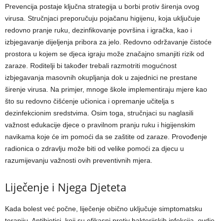
Prevencija postaje ključna strategija u borbi protiv širenja ovog
virusa. Stručnjaci preporučuju pojačanu higijenu, koja uključuje
redovno pranje ruku, dezinfikovanje površina i igračka, kao i
izbjegavanje dijeljenja pribora za jelo. Redovno održavanje čistoće
prostora u kojem se djeca igraju može značajno smanjiti rizik od
zaraze.
Roditelji bi također trebali razmotriti mogućnost
izbjegavanja masovnih okupljanja dok u zajednici ne prestane
širenje virusa.
Na primjer, mnoge škole implementiraju mjere kao
što su redovno čišćenje učionica i opremanje učitelja s
dezinfekcionim sredstvima. Osim toga, stručnjaci su naglasili
važnost edukacije djece o pravilnom pranju ruku i higijenskim
navikama koje će im pomoći da se zaštite od zaraze.
Provođenje
radionica o zdravlju može biti od velike pomoći za djecu u
razumijevanju važnosti ovih preventivnih mjera.
Liječenje i Njega Djeteta
Kada bolest već počne, liječenje obično uključuje simptomatsku
terapiju. Antibiotici, koji su efikasni protiv bakterijskih infekcija, ovdje