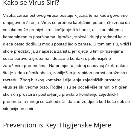
Kako se Virus Širi?
Visoka zaraznost ovog virusa postaje ključna tema kada govorimo
o njegovom širenju. Virus se prenosi kapljičnim putem, što znači da
se lako može prenijeti kroz kašljanje ili kihanje, ali i kontaktom s
kontaminiranim površinama. Igračke, stolovi i drugi predmeti koje
djeca često dodiruju mogu postati leglo zaraze.
U tom smislu, vrtići i
škole predstavljaju najčešća žarišta, jer djeca u tim okruženjima
često borave u grupama i dolaze u kontakt s potencijalno
zaraženim predmetima.
Na primjer, u jednoj osnovnoj školi, nakon
što je jedan učenik obolio, zabilježen je rapidan porast zaraženih u
razredu. Zbog bliskog kontakta i dijeljenja zajedničkih prostora,
virus se širi veoma brzo.
Roditelji su se počeli više brinuti o higijeni
školskih prostora i postavljanju pravila o korištenju zajedničkih
predmeta, a mnogi su čak odlučili da zadrže djecu kod kuće dok se
situacija ne smiri.
Prevention is Key: Higijenske Mjere