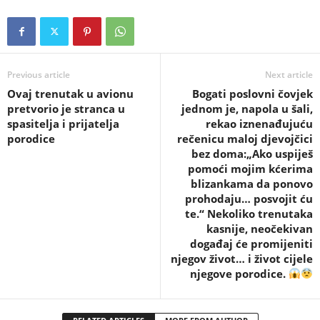
Previous article
Next article
Ovaj trenutak u avionu
Bogati poslovni čovjek
pretvorio je stranca u
jednom je, napola u šali,
spasitelja i prijatelja
rekao iznenađujuću
porodice
rečenicu maloj djevojčici
bez doma:„Ako uspiješ
pomoći mojim kćerima
blizankama da ponovo
prohodaju… posvojit ću
te.“ Nekoliko trenutaka
kasnije, neočekivan
događaj će promijeniti
njegov život… i život cijele
njegove porodice.