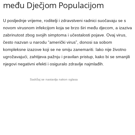
među Dječjom Populacijom
U posljednje vrijeme, roditelji i zdravstveni radnici suočavaju se s
novom virusnom infekcijom koja se brzo širi među djecom, a izaziva
zabrinutost zbog svojih simptoma i učestalosti pojave. Ovaj virus,
često nazvan u narodu “američki virus”, donosi sa sobom
kompleksne izazove koji se ne smiju zanemariti. Iako nije životno
ugrožavajući, zahtijeva pažnju i pravilan pristup, kako bi se smanjili
njegovi negativni efekti i osiguralo zdravlje najmlađih.
Sadržaj se nastavlja nakon oglasa