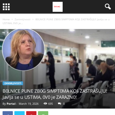
Home
Zanimljivosti
B0LNlCE PUNE ZB0G SIMPT0MA KOJl ZASTRAŠUJU! Javlja se u
USTIMA, 0V0 je...
ZANIMLJIVOSTI
B0LNlCE PUNE ZB0G SIMPT0MA KOJl ZASTRAŠUJU!
Javlja se u USTIMA, 0V0 je ZARAZN0!
By
Portal
-
March 19, 2026
695
0