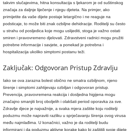
takvim slučajevima, hitna konsultacija s ljekarom je od suštinskog
značaja za daljnje liječenje i njegu djeteta.
Na primjer, ako
primijetite da vaše dijete postaje letargično i ne reaguje na
podsticaje, to može biti znak ozbiljne dehidracije. Roditelji su često
u strahu od posljedica koje mogu uslijediti, stoga je važno ostati
smiren i pravovremeno djelovati.
Zdravstveni radnici mogu pružiti
potrebne informacije i savjete, a ponekad je potrebna i
hospitalizacija ukoliko simptomi postanu teži.
Zaključak: Odgovoran Pristup Zdravlju
Iako se ova zarazna bolest obično ne smatra ozbiljnom, njeno
širenje i simptomi zahtijevaju ozbiljan i odgovoran pristup.
Prevencija, pravovremena reakcija i dosljedna higijena mogu
značajno smanjiti broj oboljelih i olakšati period oporavka za sve.
Zdravlje djece je najvažnije, a svaka mjera zaštite koju roditelji
poduzmu može napraviti razliku u sprječavanju širenja ovog virusa
među najmlađima.
U konačnici, važno je da roditelji budu
informirani i da poduzmu aktivne korake kako bi zaštitili svoje dijete