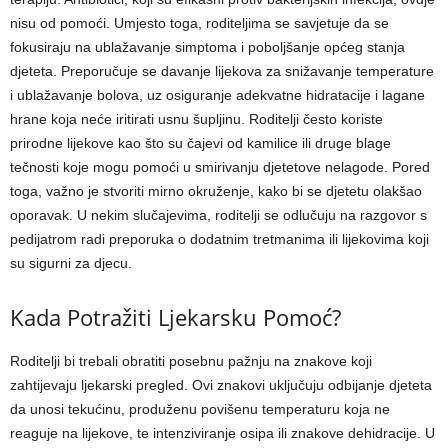
nisu od pomoći. Umjesto toga, roditeljima se savjetuje da se
fokusiraju na ublažavanje simptoma i poboljšanje općeg stanja
djeteta.
Preporučuje se davanje lijekova za snižavanje temperature
i ublažavanje bolova, uz osiguranje adekvatne hidratacije i lagane
hrane koja neće iritirati usnu šupljinu.
Roditelji često koriste
prirodne lijekove kao što su čajevi od kamilice ili druge blage
tečnosti koje mogu pomoći u smirivanju djetetove nelagode. Pored
toga, važno je stvoriti mirno okruženje, kako bi se djetetu olakšao
oporavak.
U nekim slučajevima, roditelji se odlučuju na razgovor s
pedijatrom radi preporuka o dodatnim tretmanima ili lijekovima koji
su sigurni za djecu.
Kada Potražiti Ljekarsku Pomoć?
Roditelji bi trebali obratiti posebnu pažnju na znakove koji
zahtijevaju ljekarski pregled. Ovi znakovi uključuju odbijanje djeteta
da unosi tekućinu, produženu povišenu temperaturu koja ne
reaguje na lijekove, te intenziviranje osipa ili znakove dehidracije.
U