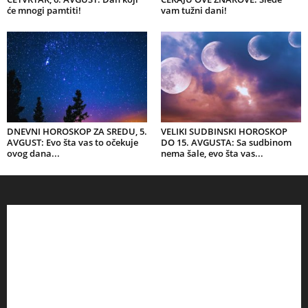
će mnogi pamtiti!
vam tužni dani!
DNEVNI HOROSKOP ZA SREDU, 5.
VELIKI SUDBINSKI HOROSKOP
AVGUST: Evo šta vas to očekuje
DO 15. AVGUSTA: Sa sudbinom
ovog dana...
nema šale, evo šta vas...