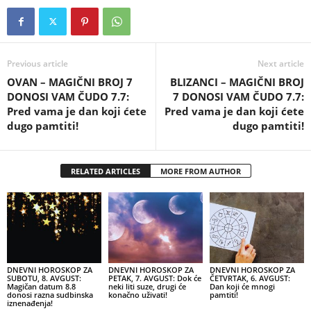
Previous article
Next article
OVAN – MAGIČNI BROJ 7
BLIZANCI – MAGIČNI BROJ
DONOSI VAM ČUDO 7.7:
7 DONOSI VAM ČUDO 7.7:
Pred vama je dan koji ćete
Pred vama je dan koji ćete
dugo pamtiti!
dugo pamtiti!
RELATED ARTICLES
MORE FROM AUTHOR
DNEVNI HOROSKOP ZA
DNEVNI HOROSKOP ZA
DNEVNI HOROSKOP ZA
SUBOTU, 8. AVGUST:
PETAK, 7. AVGUST: Dok će
ČETVRTAK, 6. AVGUST:
Magičan datum 8.8
neki liti suze, drugi će
Dan koji će mnogi
donosi razna sudbinska
konačno uživati!
pamtiti!
iznenađenja!