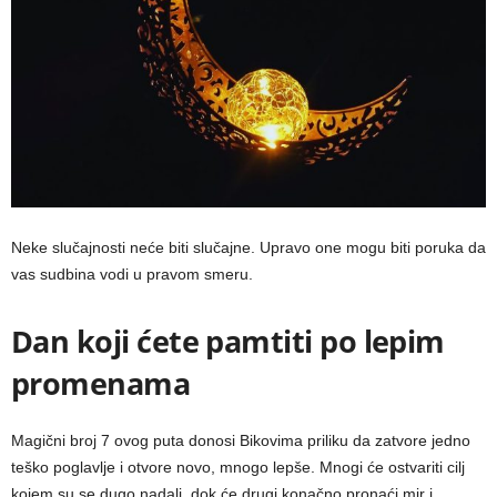
Neke slučajnosti neće biti slučajne. Upravo one mogu biti poruka da
vas sudbina vodi u pravom smeru.
Dan koji ćete pamtiti po lepim
promenama
Magični broj 7 ovog puta donosi Bikovima priliku da zatvore jedno
teško poglavlje i otvore novo, mnogo lepše. Mnogi će ostvariti cilj
kojem su se dugo nadali, dok će drugi konačno pronaći mir i