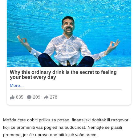
Možda ćete dobiti priliku za posao, finansijski dobitak ili razgovor
koji će promeniti vaš pogled na budućnost. Nemojte se plašiti
promena, jer će upravo one biti ključ vaše sreće.