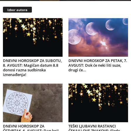
Izbor autora
DNEVNI HOROSKOP ZA SUBOTU,
DNEVNI HOROSKOP ZA PETAK, 7.
8. AVGUST: Magičan datum 8.8
AVGUST: Dok će neki liti suze,
donosi razna sudbinska
drugi će...
iznenađenja!
DNEVNI HOROSKOP ZA
TEŠKI LJUBAVNI RASTANCI
ČETVRTAK, 6. AVGUST: Dan koji
ČEKAJU OVE ZNAKOVE: Slede