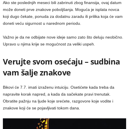
Ako ste poslednjih meseci bili zabrinuti zbog finansija, ovaj datum
može doneti prve znakove poboljšanja. Moguća je isplata novca
koji dugo čekate, ponuda za dodatnu zaradu ili prilika koja će vam
doneti veću sigurnost u narednom periodu.
Važno je da ne odbijate nove ideje samo zato što deluju neobično.
Upravo u njima krije se mogućnost za veliki uspeh.
Verujte svom osećaju – sudbina
vam šalje znakove
Bikovi će 7.7. imati izraženu intuiciju. Osetićete kada treba da
napravite korak napred, a kada da sačekate pravi trenutak.
Obratite pažnju na ljude koje srećete, razgovore koje vodite i
znakove koji će se pojavljivati tokom dana.