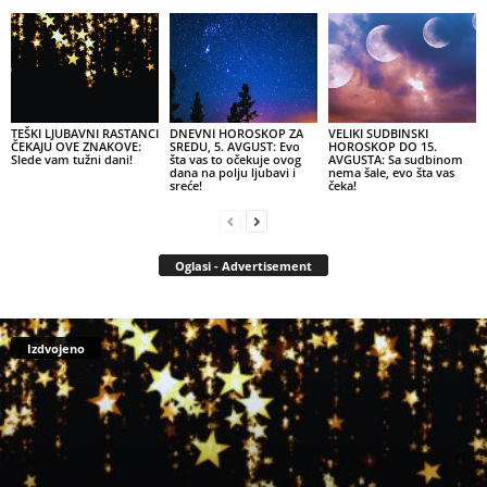
TEŠKI LJUBAVNI RASTANCI
DNEVNI HOROSKOP ZA
VELIKI SUDBINSKI
ČEKAJU OVE ZNAKOVE:
SREDU, 5. AVGUST: Evo
HOROSKOP DO 15.
Slede vam tužni dani!
šta vas to očekuje ovog
AVGUSTA: Sa sudbinom
dana na polju ljubavi i
nema šale, evo šta vas
sreće!
čeka!
Oglasi - Advertisement
Izdvojeno