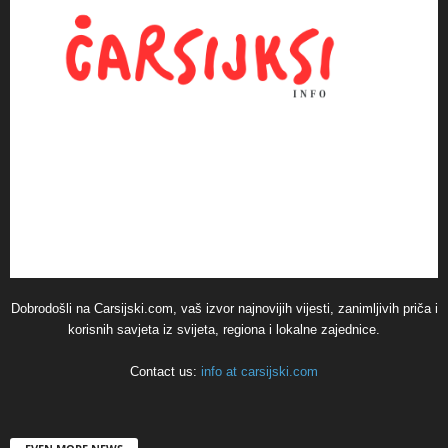
Dobrodošli na Carsijski.com, vaš izvor najnovijih vijesti, zanimljivih priča i
korisnih savjeta iz svijeta, regiona i lokalne zajednice.
Contact us:
info at carsijski.com