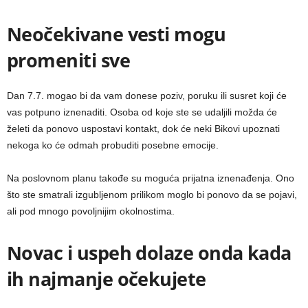
Neočekivane vesti mogu
promeniti sve
Dan 7.7. mogao bi da vam donese poziv, poruku ili susret koji će
vas potpuno iznenaditi. Osoba od koje ste se udaljili možda će
želeti da ponovo uspostavi kontakt, dok će neki Bikovi upoznati
nekoga ko će odmah probuditi posebne emocije.
Na poslovnom planu takođe su moguća prijatna iznenađenja. Ono
što ste smatrali izgubljenom prilikom moglo bi ponovo da se pojavi,
ali pod mnogo povoljnijim okolnostima.
Novac i uspeh dolaze onda kada
ih najmanje očekujete