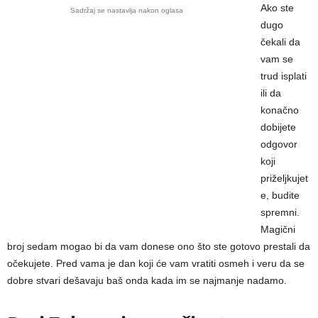
Ako ste
Sadržaj se nastavlja nakon oglasa
dugo
čekali da
vam se
trud isplati
ili da
konačno
dobijete
odgovor
koji
priželjkujet
e, budite
spremni.
Magični
broj sedam mogao bi da vam donese ono što ste gotovo prestali da
očekujete. Pred vama je dan koji će vam vratiti osmeh i veru da se
dobre stvari dešavaju baš onda kada im se najmanje nadamo.