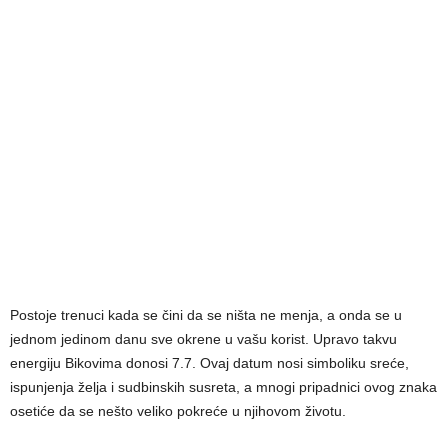
Postoje trenuci kada se čini da se ništa ne menja, a onda se u
jednom jedinom danu sve okrene u vašu korist. Upravo takvu
energiju Bikovima donosi 7.7. Ovaj datum nosi simboliku sreće,
ispunjenja želja i sudbinskih susreta, a mnogi pripadnici ovog znaka
osetiće da se nešto veliko pokreće u njihovom životu.