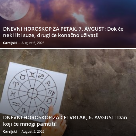
DNEVNI HOROSKOP ZA PETAK, 7. AVGUST: Dok će
neki liti suze, drugi će konačno uživati!
Carsijski
-
August 6, 2026
DNEVNI HOROSKOP ZA ČETVRTAK, 6. AVGUST: Dan
koji će mnogi pamtiti!
Carsijski
-
August 5, 2026