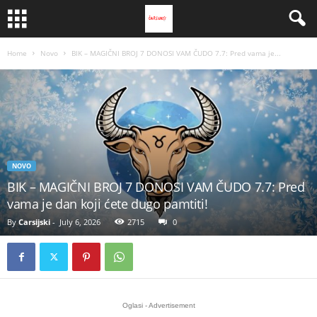
Home
Novo
BIK – MAGIČNI BROJ 7 DONOSI VAM ČUDO 7.7: Pred vama je...
NOVO
BIK – MAGIČNI BROJ 7 DONOSI VAM ČUDO 7.7: Pred
vama je dan koji ćete dugo pamtiti!
By
Carsijski
-
July 6, 2026
2715
0
Oglasi - Advertisement