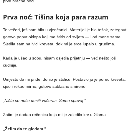
prve bračne noći.
Prva noć: Tišina koja para razum
Te večeri, još sam bila u vjenčanici. Materijal je bio težak, zategnut,
gotovo poput oklopa koji me štitio od svijeta — i od mene same.
Sjedila sam na ivici kreveta, dok mi je srce lupalo u grudima.
Kada je ušao u sobu, nisam osjetila prijetnju — već nešto još
čudnije.
Umjesto da mi priđe, donio je stolicu. Postavio ju je pored kreveta,
sjeo i rekao mirno, gotovo sablasno smireno:
„Ništa se neće desiti večeras. Samo spavaj.“
Zatim je dodao rečenicu koja mi je zaledila krv u žilama:
„Želim da te gledam.“