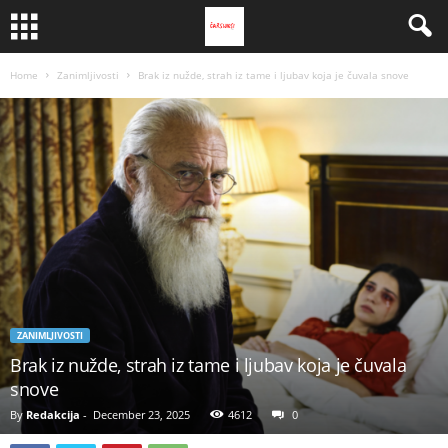
Home
Zanimljivosti
Brak iz nužde, strah iz tame i ljubav koja je čuvala snove
ZANIMLJIVOSTI
Brak iz nužde, strah iz tame i ljubav koja je čuvala
snove
By
Redakcija
-
December 23, 2025
4612
0