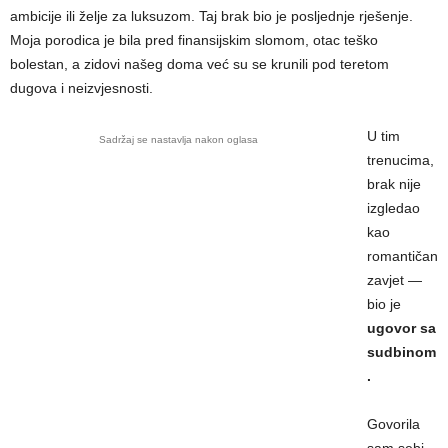
ambicije ili želje za luksuzom. Taj brak bio je posljednje rješenje.
Moja porodica je bila pred finansijskim slomom, otac teško
bolestan, a zidovi našeg doma već su se krunili pod teretom
dugova i neizvjesnosti.
U tim
Sadržaj se nastavlja nakon oglasa
trenucima,
brak nije
izgledao
kao
romantičan
zavjet —
bio je
ugovor sa
sudbinom
.
Govorila