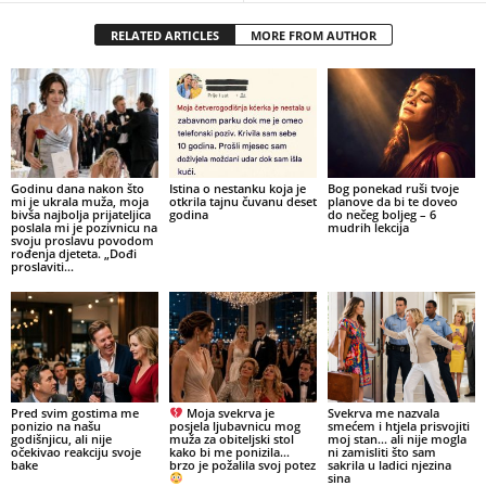
RELATED ARTICLES
MORE FROM AUTHOR
Godinu dana nakon što
Istina o nestanku koja je
Bog ponekad ruši tvoje
mi je ukrala muža, moja
otkrila tajnu čuvanu deset
planove da bi te doveo
bivša najbolja prijateljica
godina
do nečeg boljeg – 6
poslala mi je pozivnicu na
mudrih lekcija
svoju proslavu povodom
rođenja djeteta. „Dođi
proslaviti...
Pred svim gostima me
Moja svekrva je
Svekrva me nazvala
ponizio na našu
posjela ljubavnicu mog
smećem i htjela prisvojiti
godišnjicu, ali nije
muža za obiteljski stol
moj stan… ali nije mogla
očekivao reakciju svoje
kako bi me ponizila…
ni zamisliti što sam
bake
brzo je požalila svoj potez
sakrila u ladici njezina
sina