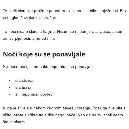
Te riječi nisu bile prožete pohotom. U njima nije bilo ni nježnosti. Bio
je to glas čovjeka koji stražari.
Te noći nisam skinula haljinu. Nisam se ni pomjerala. Zaspala sam
od iscrpljenosti, a ne od mira.
Noći koje su se ponavljale
Sljedeće noći, i one nakon nje, ritual se ponavljao:
ista stolica
ista tišina
isti nepomični pogled
Kuća je živjela u nekom čudnom savezu ćutanja. Posluga nije pitala
ništa. Vrata su škrgutala tiše nego inače. Kao da su svi znali nešto
što ja nisam.