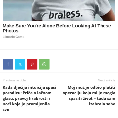
Previous article
Next article
Kada dječija intuicija spasi
Moj muž je odbio platiti
porodicu: Priča o lažnom
operaciju koja mi je mogla
glasu, pravoj hrabrosti i
spasiti život – tada sam
noći koja je promijenila
izabrala sebe
sve