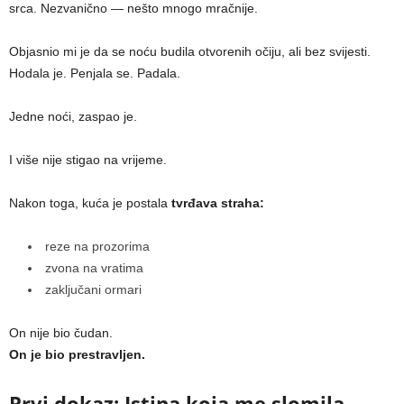
srca. Nezvanično — nešto mnogo mračnije.
Objasnio mi je da se noću budila otvorenih očiju, ali bez svijesti.
Hodala je. Penjala se. Padala.
Jedne noći, zaspao je.
I više nije stigao na vrijeme.
Nakon toga, kuća je postala
tvrđava straha:
reze na prozorima
zvona na vratima
zaključani ormari
On nije bio čudan.
On je bio prestravljen.
Prvi dokaz: Istina koja me slomila