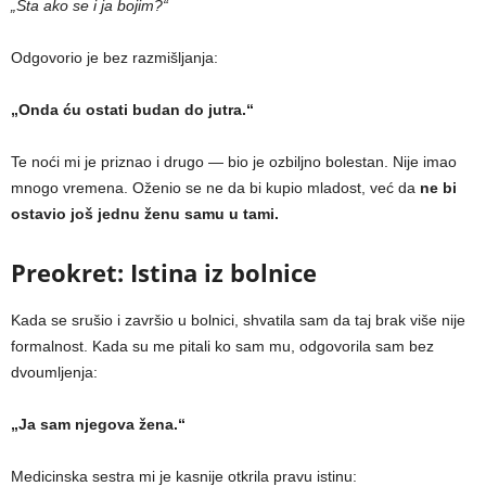
„Šta ako se i ja bojim?“
Odgovorio je bez razmišljanja:
„Onda ću ostati budan do jutra.“
Te noći mi je priznao i drugo — bio je ozbiljno bolestan. Nije imao
mnogo vremena. Oženio se ne da bi kupio mladost, već da
ne bi
ostavio još jednu ženu samu u tami.
Preokret: Istina iz bolnice
Kada se srušio i završio u bolnici, shvatila sam da taj brak više nije
formalnost. Kada su me pitali ko sam mu, odgovorila sam bez
dvoumljenja:
„Ja sam njegova žena.“
Medicinska sestra mi je kasnije otkrila pravu istinu: