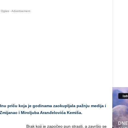
Oglasi - Advertisement
Izd
u priču koja je godinama zaokupljala pažnju medija i
Zmijanac i Miroljuba Aranđelovića Kemiša.
DNE
Brak koji je započeo pun strasti, a završio se