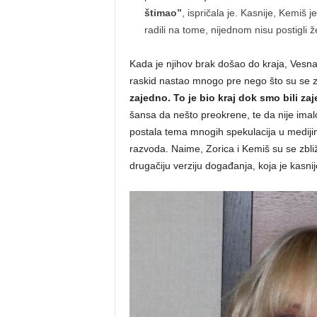
štimao”
, ispričala je. Kasnije, Kemiš 
radili na tome, nijednom nisu postigli že
Kada je njihov brak došao do kraja, Vesna
raskid nastao mnogo pre nego što su se z
zajedno. To je bio kraj dok smo bili za
šansa da nešto preokrene, te da nije imalo
postala tema mnogih spekulacija u medijim
razvoda. Naime, Zorica i Kemiš su se zbliž
drugačiju verziju događanja, koja je kasni