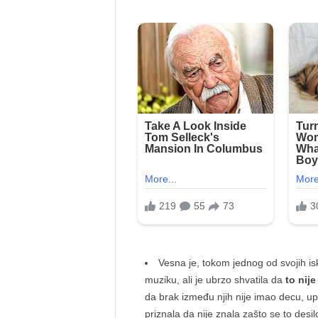
Vesna je, tokom jednog od svojih isk
muziku, ali je ubrzo shvatila da
to nije
da brak između njih nije imao decu, up
priznala da nije znala zašto se to desilo