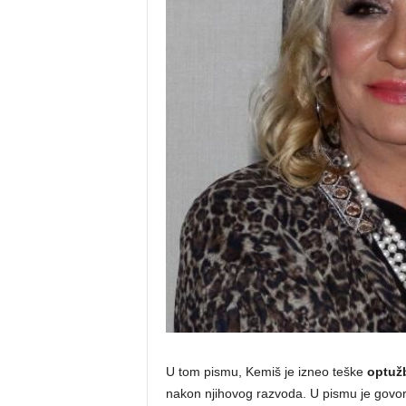
U tom pismu, Kemiš je izneo teške
optuž
nakon njihovog razvoda. U pismu je govo