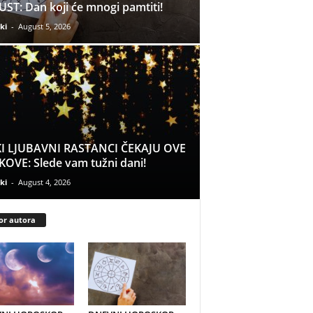
ST: Dan koji će mnogi pamtiti!
ki
-
August 5, 2026
I LJUBAVNI RASTANCI ČEKAJU OVE
OVE: Slede vam tužni dani!
ki
-
August 4, 2026
or autora