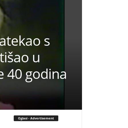
zatekao s
tišao u
e 40 godina
Oglasi - Advertisement