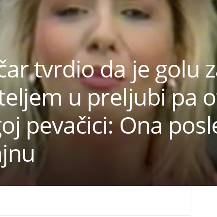
ar tvrdio da je golu 
teljem u preljubi pa o
oj pevačici: Ona posl
ajnu