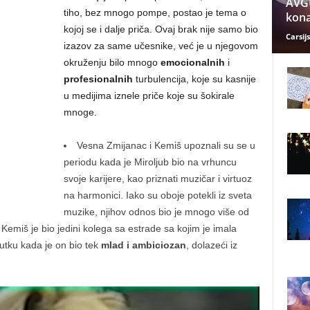
AVGU
tiho, bez mnogo pompe, postao je tema o
kona
kojoj se i dalje priča. Ovaj brak nije samo bio
Carsijs
izazov za same učesnike, već je u njegovom
okruženju bilo mnogo
emocionalnih
i
profesionalnih
turbulencija, koje su kasnije
u medijima iznele priče koje su šokirale
mnoge.
Vesna Zmijanac i Kemiš upoznali su se u
periodu kada je Miroljub bio na vrhuncu
svoje karijere, kao priznati muzičar i virtuoz
na harmonici. Iako su oboje potekli iz sveta
muzike, njihov odnos bio je mnogo više od
Kemiš je bio jedini kolega sa estrade sa kojim je imala
nutku kada je on bio tek
mlad i ambiciozan
, dolazeći iz