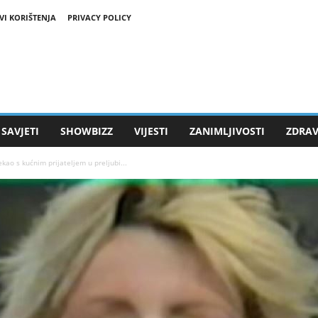
VI KORIŠTENJA
PRIVACY POLICY
SAVJETI
SHOWBIZZ
VIJESTI
ZANIMLJIVOSTI
ZDRAV
kao s kućnim prijateljem u preljubi...