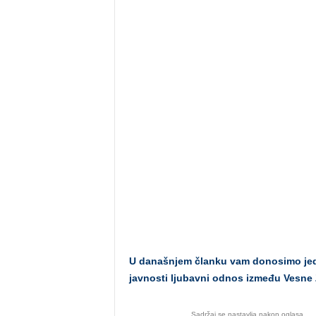
U današnjem članku vam donosimo jedn
javnosti ljubavni odnos između Vesne 
Sadržaj se nastavlja nakon oglasa