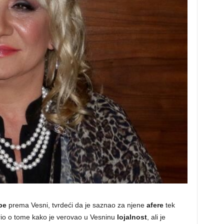
be
prema Vesni, tvrdeći da je saznao za njene
afere
tek
rio o tome kako je verovao u Vesninu
lojalnost
, ali je