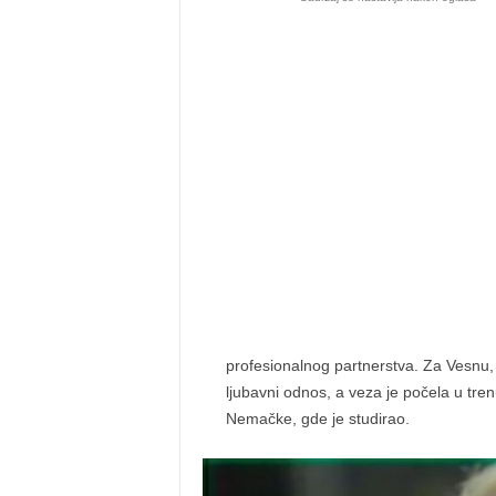
profesionalnog partnerstva. Za Vesnu, 
ljubavni odnos, a veza je počela u tre
Nemačke, gde je studirao.