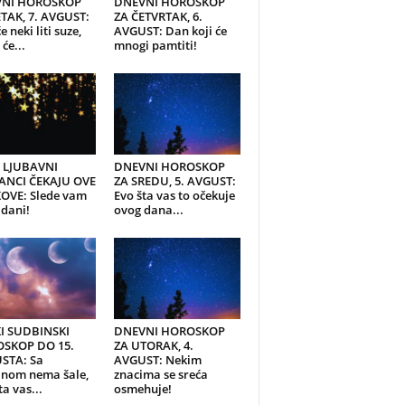
NI HOROSKOP
DNEVNI HOROSKOP
TAK, 7. AVGUST:
ZA ČETVRTAK, 6.
e neki liti suze,
AVGUST: Dan koji će
će...
mnogi pamtiti!
I LJUBAVNI
DNEVNI HOROSKOP
ANCI ČEKAJU OVE
ZA SREDU, 5. AVGUST:
OVE: Slede vam
Evo šta vas to očekuje
 dani!
ovog dana...
KI SUDBINSKI
DNEVNI HOROSKOP
SKOP DO 15.
ZA UTORAK, 4.
STA: Sa
AVGUST: Nekim
inom nema šale,
znacima se sreća
ta vas...
osmehuje!