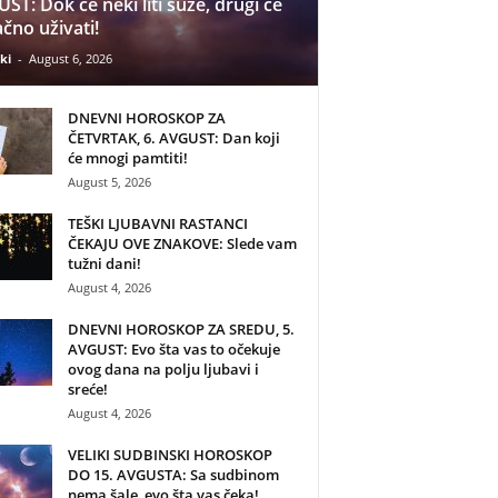
ST: Dok će neki liti suze, drugi će
čno uživati!
ki
-
August 6, 2026
DNEVNI HOROSKOP ZA
ČETVRTAK, 6. AVGUST: Dan koji
će mnogi pamtiti!
August 5, 2026
TEŠKI LJUBAVNI RASTANCI
ČEKAJU OVE ZNAKOVE: Slede vam
tužni dani!
August 4, 2026
DNEVNI HOROSKOP ZA SREDU, 5.
AVGUST: Evo šta vas to očekuje
ovog dana na polju ljubavi i
sreće!
August 4, 2026
VELIKI SUDBINSKI HOROSKOP
DO 15. AVGUSTA: Sa sudbinom
nema šale, evo šta vas čeka!