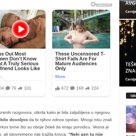
AVGU
Carsijs
TEŠK
ZNAK
Carsijs
Izb
renih razgovora, otkrila kako je bila zaljubljena u njegovu
 bilo dovoljno
da bi njihov odnos opstao. Mnogi nisu znali
rkos tome što su oboje želeli da imaju porodicu. Vesna je
, ali istovremeno nije tražila krivca.
“Neki gen tu nije