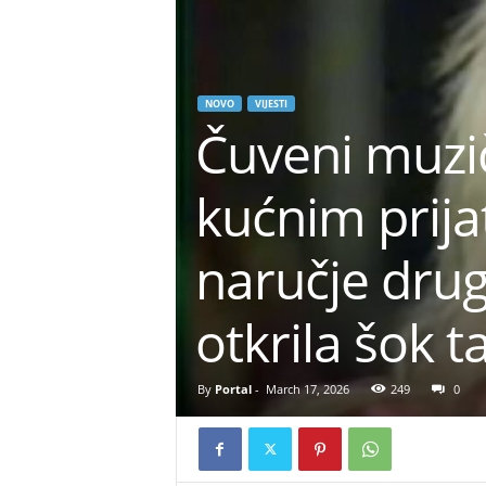
NOVO
VIJESTI
Čuveni muzič
kućnim prija
naručje drug
otkrila šok t
By
Portal
-
March 17, 2026
249
0