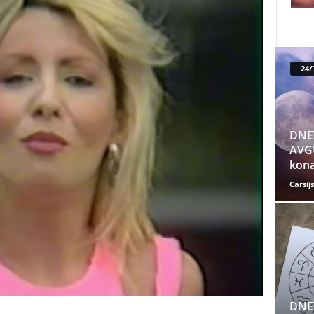
24/
DNE
AVGU
kona
Carsijs
DNE