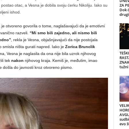
DNEV
ZA PE
je postao otac, a Vesna je dobila svoju ćerku Nikoliju. Iako su
Dok ć
ljeni ishod.
drugi 
 je otvoreno govorila o tome, naglašavajući da je emotivni
vanično razveli.
“Mi smo bili zajedno, ali nismo bili
jedno”
, rekla je Vesna, objašnjavajući da nije postojala
 smisla ništa gurati napred. Iako je
Zorica Brunclik
TEŠK
a, Vesna je naglasila da ona nije bila uzrok njihovog
RAST
ili tek
nakon
njihovog kraja. Kemiš je, međutim, imao
ZNAK
tužni
je došla do javnosti kroz otvoreno pismo.
VELI
HORO
AVGU
sudb
evo š