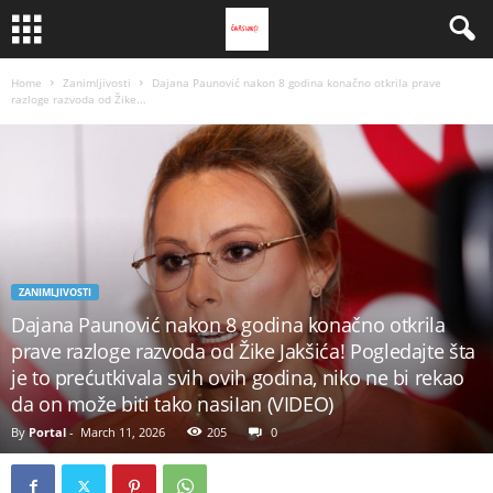
Home
Zanimljivosti
Dajana Paunović nakon 8 godina konačno otkrila prave
razloge razvoda od Žike...
ZANIMLJIVOSTI
Dajana Paunović nakon 8 godina konačno otkrila
prave razloge razvoda od Žike Jakšića! Pogledajte šta
je to prećutkivala svih ovih godina, niko ne bi rekao
da on može biti tako nasiIan (VIDEO)
By
Portal
-
March 11, 2026
205
0