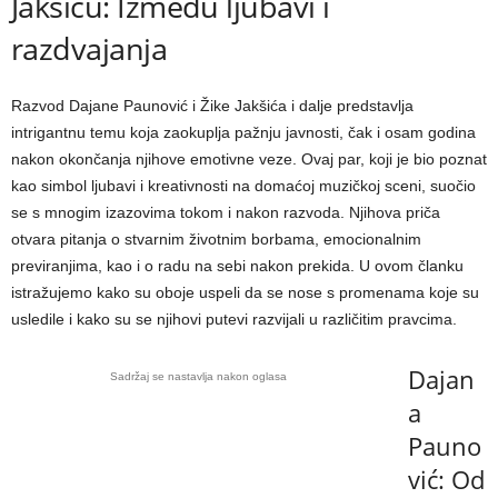
Jakšiću: Između ljubavi i
razdvajanja
Razvod Dajane Paunović i Žike Jakšića i dalje predstavlja
intrigantnu temu koja zaokuplja pažnju javnosti, čak i osam godina
nakon okončanja njihove emotivne veze. Ovaj par, koji je bio poznat
kao simbol ljubavi i kreativnosti na domaćoj muzičkoj sceni, suočio
se s mnogim izazovima tokom i nakon razvoda. Njihova priča
otvara pitanja o stvarnim životnim borbama, emocionalnim
previranjima, kao i o radu na sebi nakon prekida. U ovom članku
istražujemo kako su oboje uspeli da se nose s promenama koje su
usledile i kako su se njihovi putevi razvijali u različitim pravcima.
Dajan
Sadržaj se nastavlja nakon oglasa
a
Pauno
vić: Od