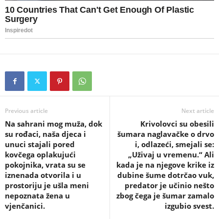
Previous article
Next article
Na sahrani mog muža, dok
Krivolovci su obesili
su rođaci, naša djeca i
šumara naglavačke o drvo
unuci stajali pored
i, odlazeći, smejali se:
kovčega oplakujući
„Uživaj u vremenu.“ Ali
pokojnika, vrata su se
kada je na njegove krike iz
iznenada otvorila i u
dubine šume dotrčao vuk,
prostoriju je ušla meni
predator je učinio nešto
nepoznata žena u
zbog čega je šumar zamalo
vjenčanici.
izgubio svest.