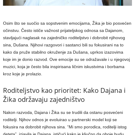
Osim što se suočio sa sopstvenim emocijama, Žika je bio posvećen
očinstvu. Često ističe važnost prijateljskog odnosa sa Dajanom,
stavljajući naglasak na zajedničko roditeljstvo i dobrobit njihovog
sina, Dušana. Njihovi razgovori i sastanci bili su fokusirani na to
kako da pruže stabilno okruženje za Dušana, uprkos izazovima
koje im je donio razvod. Ove emocije su se odražavale i u njegovoj
muzici, koja je često bila inspirisana ličnim iskustvima i borbama
kroz koje je prolazio.
Roditeljstvo kao prioritet: Kako Dajana i
Žika održavaju zajedništvo
Nakon razvoda, Dajana i Žika su se trudili da ostanu posvećeni
roditelji. Njihov odnos je evoluirao u partnerski model koji se
fokusira na dobrobit njihova sina. “Mi smo porodica, roditelji istog
deteta”, izjavila je Dajana, ističući kako je ključno da oboje budu