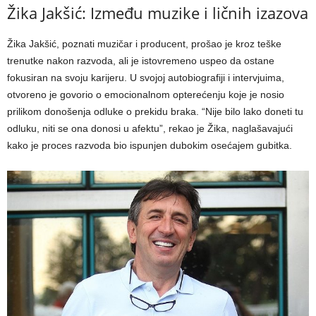
Žika Jakšić: Između muzike i ličnih izazova
Žika Jakšić, poznati muzičar i producent, prošao je kroz teške
trenutke nakon razvoda, ali je istovremeno uspeo da ostane
fokusiran na svoju karijeru. U svojoj autobiografiji i intervjuima,
otvoreno je govorio o emocionalnom opterećenju koje je nosio
prilikom donošenja odluke o prekidu braka. “Nije bilo lako doneti tu
odluku, niti se ona donosi u afektu”, rekao je Žika, naglašavajući
kako je proces razvoda bio ispunjen dubokim osećajem gubitka.