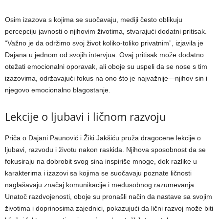
Osim izazova s kojima se suočavaju, mediji često oblikuju
percepciju javnosti o njihovim životima, stvarajući dodatni pritisak.
“Važno je da održimo svoj život koliko-toliko privatnim”, izjavila je
Dajana u jednom od svojih intervjua. Ovaj pritisak može dodatno
otežati emocionalni oporavak, ali oboje su uspeli da se nose s tim
izazovima, održavajući fokus na ono što je najvažnije—njihov sin i
njegovo emocionalno blagostanje.
Lekcije o ljubavi i ličnom razvoju
Priča o Dajani Paunović i Žiki Jakšiću pruža dragocene lekcije o
ljubavi, razvodu i životu nakon raskida. Njihova sposobnost da se
fokusiraju na dobrobit svog sina inspiriše mnoge, dok razlike u
karakterima i izazovi sa kojima se suočavaju poznate ličnosti
naglašavaju značaj komunikacije i međusobnog razumevanja.
Unatoč razdvojenosti, oboje su pronašli način da nastave sa svojim
životima i doprinosima zajednici, pokazujući da lični razvoj može biti