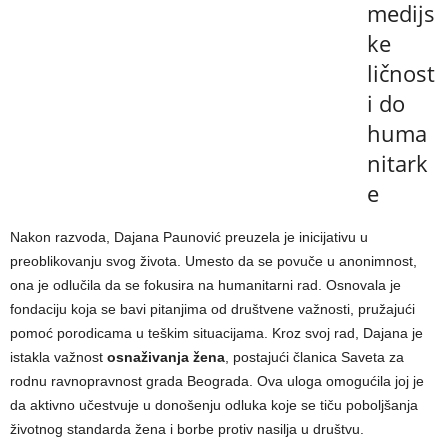
medijs
ke
ličnost
i do
huma
nitark
e
Nakon razvoda, Dajana Paunović preuzela je inicijativu u
preoblikovanju svog života. Umesto da se povuče u anonimnost,
ona je odlučila da se fokusira na humanitarni rad. Osnovala je
fondaciju koja se bavi pitanjima od društvene važnosti, pružajući
pomoć porodicama u teškim situacijama. Kroz svoj rad, Dajana je
istakla važnost
osnaživanja žena
, postajući članica Saveta za
rodnu ravnopravnost grada Beograda. Ova uloga omogućila joj je
da aktivno učestvuje u donošenju odluka koje se tiču poboljšanja
životnog standarda žena i borbe protiv nasilja u društvu.