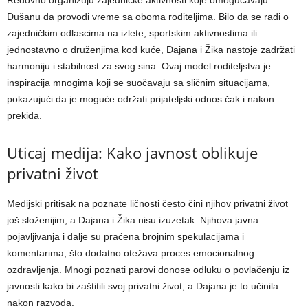
Redovno organizuju zajedničke aktivnosti koje omogućavaju
Dušanu da provodi vreme sa oboma roditeljima. Bilo da se radi o
zajedničkim odlascima na izlete, sportskim aktivnostima ili
jednostavno o druženjima kod kuće, Dajana i Žika nastoje zadržati
harmoniju i stabilnost za svog sina. Ovaj model roditeljstva je
inspiracija mnogima koji se suočavaju sa sličnim situacijama,
pokazujući da je moguće održati prijateljski odnos čak i nakon
prekida.
Uticaj medija: Kako javnost oblikuje
privatni život
Medijski pritisak na poznate ličnosti često čini njihov privatni život
još složenijim, a Dajana i Žika nisu izuzetak. Njihova javna
pojavljivanja i dalje su praćena brojnim spekulacijama i
komentarima, što dodatno otežava proces emocionalnog
ozdravljenja. Mnogi poznati parovi donose odluku o povlačenju iz
javnosti kako bi zaštitili svoj privatni život, a Dajana je to učinila
nakon razvoda.