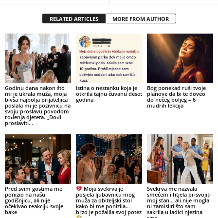
RELATED ARTICLES
MORE FROM AUTHOR
Godinu dana nakon što
Istina o nestanku koja je
Bog ponekad ruši tvoje
mi je ukrala muža, moja
otkrila tajnu čuvanu deset
planove da bi te doveo
bivša najbolja prijateljica
godina
do nečeg boljeg – 6
poslala mi je pozivnicu na
mudrih lekcija
svoju proslavu povodom
rođenja djeteta. „Dođi
proslaviti...
Pred svim gostima me
Moja svekrva je
Svekrva me nazvala
ponizio na našu
posjela ljubavnicu mog
smećem i htjela prisvojiti
godišnjicu, ali nije
muža za obiteljski stol
moj stan… ali nije mogla
očekivao reakciju svoje
kako bi me ponizila…
ni zamisliti što sam
bake
brzo je požalila svoj potez
sakrila u ladici njezina
sina