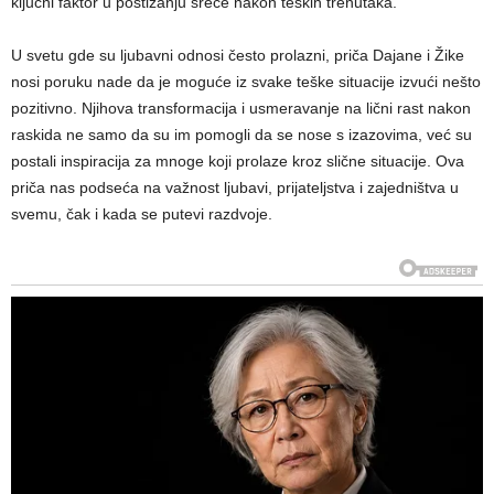
ključni faktor u postizanju sreće nakon teških trenutaka.
U svetu gde su ljubavni odnosi često prolazni, priča Dajane i Žike
nosi poruku nade da je moguće iz svake teške situacije izvući nešto
pozitivno. Njihova transformacija i usmeravanje na lični rast nakon
raskida ne samo da su im pomogli da se nose s izazovima, već su
postali inspiracija za mnoge koji prolaze kroz slične situacije. Ova
priča nas podseća na važnost ljubavi, prijateljstva i zajedništva u
svemu, čak i kada se putevi razdvoje.