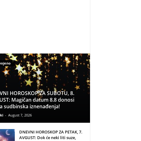
vojeno
VNI HOROSKOP ZA SUBOTU, 8.
ST: Magičan datum 8.8 donosi
a sudbinska iznenađenja!
ki
-
August 7, 2026
DNEVNI HOROSKOP ZA PETAK, 7.
AVGUST: Dok će neki liti suze,