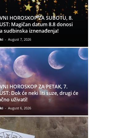
VNI HOROSKOP ZA SUBOTU, 8.
ST: Magičan datum 8.8 donosi
a sudbinska iznenađenja!
ki
-
August 7, 2026
VNI HOROSKOP ZA PETAK, 7.
ST: Dok će neki liti suze, drugi će
čno uživati!
ki
-
August 6, 2026