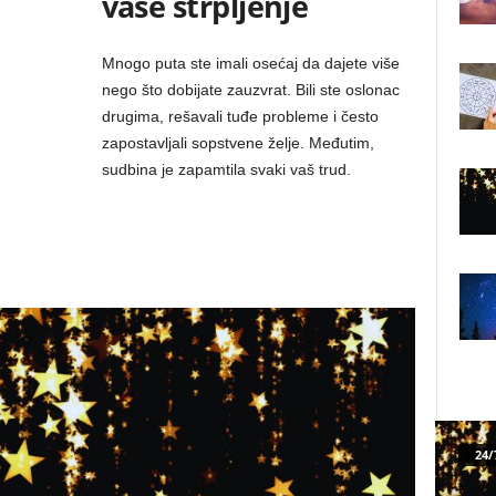
vaše strpljenje
Mnogo puta ste imali osećaj da dajete više
nego što dobijate zauzvrat. Bili ste oslonac
drugima, rešavali tuđe probleme i često
zapostavljali sopstvene želje. Međutim,
sudbina je zapamtila svaki vaš trud.
24/