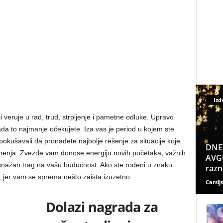
Izd
i veruje u rad, trud, strpljenje i pametne odluke. Upravo
da to najmanje očekujete. Iza vas je period u kojem ste
i pokušavali da pronađete najbolje rešenje za situacije koje
DNE
 menja. Zvezde vam donose energiju novih početaka, važnih
AVGU
 snažan trag na vašu budućnost. Ako ste rođeni u znaku
razn
, jer vam se sprema nešto zaista izuzetno.
Carsijs
Dolazi nagrada za