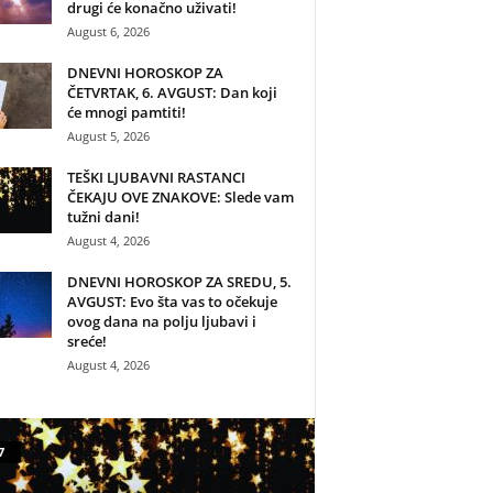
drugi će konačno uživati!
August 6, 2026
DNEVNI HOROSKOP ZA
ČETVRTAK, 6. AVGUST: Dan koji
će mnogi pamtiti!
August 5, 2026
TEŠKI LJUBAVNI RASTANCI
ČEKAJU OVE ZNAKOVE: Slede vam
tužni dani!
August 4, 2026
DNEVNI HOROSKOP ZA SREDU, 5.
AVGUST: Evo šta vas to očekuje
ovog dana na polju ljubavi i
sreće!
August 4, 2026
7