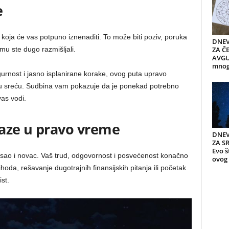
e
 koja će vas potpuno iznenaditi. To može biti poziv, poruka
DNEV
ZA ČE
emu ste dugo razmišljali.
AVGUS
mnogi
gurnost i jasno isplanirane korake, ovog puta upravo
u sreću. Sudbina vam pokazuje da je ponekad potrebno
vas vodi.
laze u pravo vreme
DNEV
ZA S
Evo š
osao i novac. Vaš trud, odgovornost i posvećenost konačno
ovog 
oda, rešavanje dugotrajnih finansijskih pitanja ili početak
st.