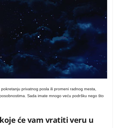
, pokretanju privatnog posla ili promeni radnog mesta,
 sposobnostima. Sada imate mnogo veću podršku nego što
oje će vam vratiti veru u