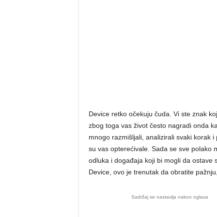
Device retko očekuju čuda. Vi ste znak koj
zbog toga vas život često nagradi onda ka
mnogo razmišljali, analizirali svaki korak 
su vas opterećivale. Sada se sve polako
odluka i događaja koji bi mogli da ostave
Device, ovo je trenutak da obratite pažnju
Sadržaj se nastavlja nakon oglasa