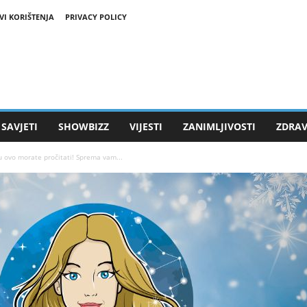
VI KORIŠTENJA
PRIVACY POLICY
SAVJETI
SHOWBIZZ
VIJESTI
ZANIMLJIVOSTI
ZDRAV
 ovo morate pročitati! Sprema vam...