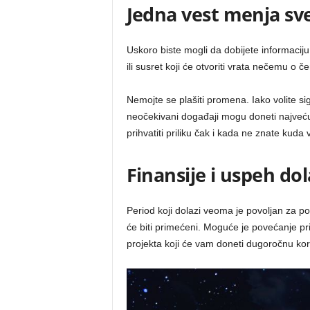
Jedna vest menja sv
Uskoro biste mogli da dobijete informaciju
ili susret koji će otvoriti vrata nečemu o č
Nemojte se plašiti promena. Iako volite si
neočekivani događaji mogu doneti najveć
prihvatiti priliku čak i kada ne znate kuda 
Finansije i uspeh do
Period koji dolazi veoma je povoljan za p
će biti primećeni. Moguće je povećanje prih
projekta koji će vam doneti dugoročnu kori