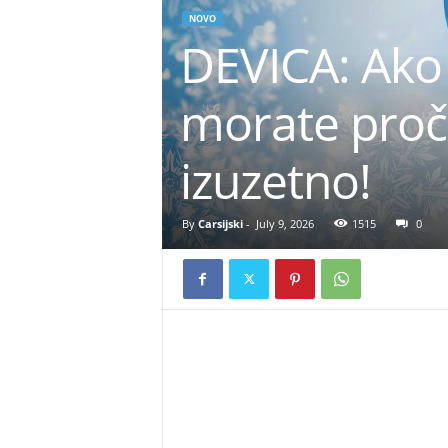
NOVO
DEVICA: Ako
morate proč
izuzetno!
By
Carsijski
-
July 9, 2026
1515
0