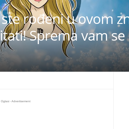
 ste rođeni u ovom z
itati! Sprema vam se
Oglasi - Advertisement