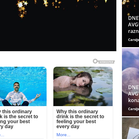
DNE
AVGU
razn
Carsijs
DNE
AVGU
kona
Carsijs