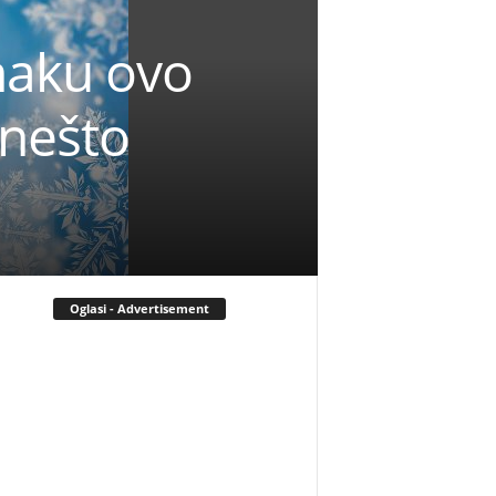
naku ovo
 nešto
Oglasi - Advertisement