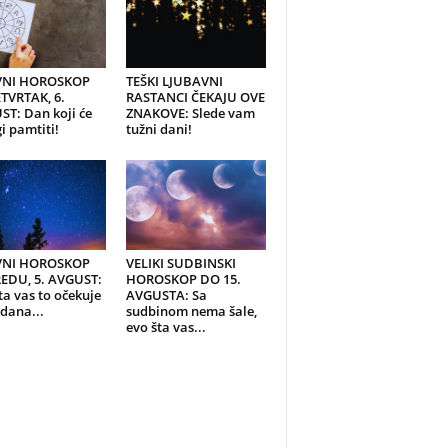
NI HOROSKOP
TEŠKI LJUBAVNI
TVRTAK, 6.
RASTANCI ČEKAJU OVE
T: Dan koji će
ZNAKOVE: Slede vam
 pamtiti!
tužni dani!
NI HOROSKOP
VELIKI SUDBINSKI
REDU, 5. AVGUST:
HOROSKOP DO 15.
ta vas to očekuje
AVGUSTA: Sa
dana...
sudbinom nema šale,
evo šta vas...