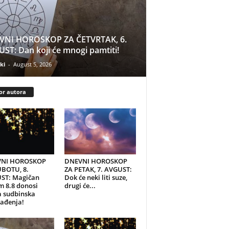
VNI HOROSKOP ZA ČETVRTAK, 6.
ST: Dan koji će mnogi pamtiti!
ki
-
August 5, 2026
or autora
NI HOROSKOP
DNEVNI HOROSKOP
UBOTU, 8.
ZA PETAK, 7. AVGUST:
ST: Magičan
Dok će neki liti suze,
 8.8 donosi
drugi će...
a sudbinska
ađenja!