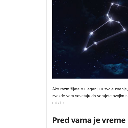
Ako razmišljate o ulaganju u svoje znanje
zvezde vam savetuju da verujete svojim
mislite.
Pred vama je vreme k