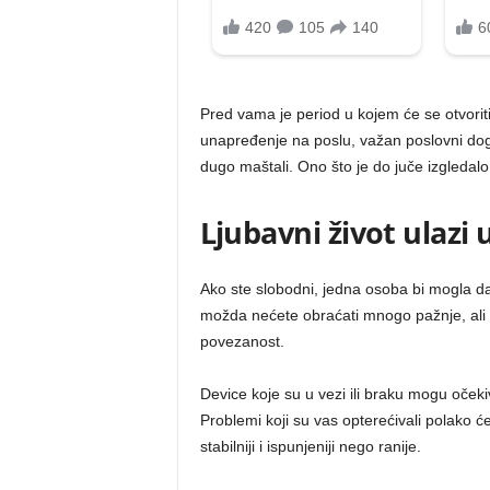
Pred vama je period u kojem će se otvoriti
unapređenje na poslu, važan poslovni dogo
dugo maštali. Ono što je do juče izgledal
Ljubavni život ulazi 
Ako ste slobodni, jedna osoba bi mogla d
možda nećete obraćati mnogo pažnje, ali 
povezanost.
Device koje su u vezi ili braku mogu očeki
Problemi koji su vas opterećivali polako 
stabilniji i ispunjeniji nego ranije.