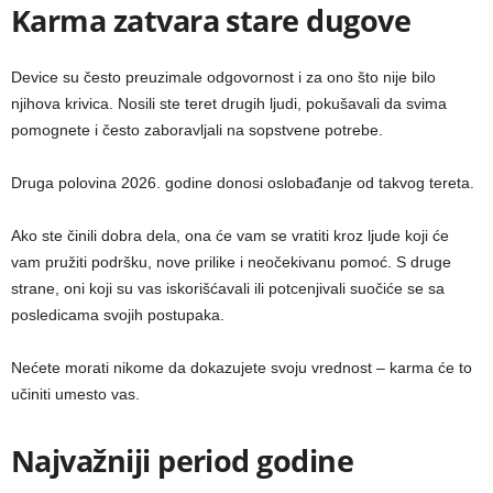
Karma zatvara stare dugove
Device su često preuzimale odgovornost i za ono što nije bilo
njihova krivica. Nosili ste teret drugih ljudi, pokušavali da svima
pomognete i često zaboravljali na sopstvene potrebe.
Druga polovina 2026. godine donosi oslobađanje od takvog tereta.
Ako ste činili dobra dela, ona će vam se vratiti kroz ljude koji će
vam pružiti podršku, nove prilike i neočekivanu pomoć. S druge
strane, oni koji su vas iskorišćavali ili potcenjivali suočiće se sa
posledicama svojih postupaka.
Nećete morati nikome da dokazujete svoju vrednost – karma će to
učiniti umesto vas.
Najvažniji period godine