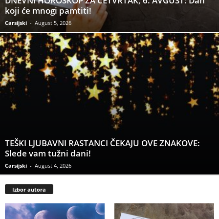
DNEVNI HOROSKOP ZA ČETVRTAK, 6. AVGUST: Dan
koji će mnogi pamtiti!
Carsijski
-
August 5, 2026
TEŠKI LJUBAVNI RASTANCI ČEKAJU OVE ZNAKOVE:
Slede vam tužni dani!
Carsijski
-
August 4, 2026
Izbor autora