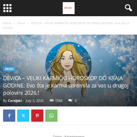
Home
Novo
DEVICA – VELIKI KARMIČKI HOROSKOP DO KRAJA GODINE: Evo šta je
karma...
NOVO
DEVICA – VELIKI KARMIČKI HOROSKOP DO KRAJA
GODINE: Evo šta je karma spremila za vas u drugoj
polovini 2026.!
By
Carsijski
-
July 3, 2026
1568
0
Oglasi - Advertisement