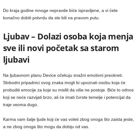
Do kraja godine mnoge nepravde biće ispravljene, a vi ćete
konačno dobiti potvrdu da ste bili na pravom putu.
Ljubav – Dolazi osoba koja menja
sve ili novi početak sa starom
ljubavi
Na ljubavnom planu Device očekuju snažni emotivni preokreti.
Slobodni pripadnici ovog znaka mogli bi upoznati osobu koja će
probuditi emocije za koje su mislili da više ne postoje. Biće to odnos
koji se neće razvijati brzo, ali će imati čvrste temelje i potencijal da
traje veoma dugo.
Karma vam šalje ljude koji će vas voleti zbog onoga što zaista jeste,
a ne zbog onoga što mogu da dobiju od vas.