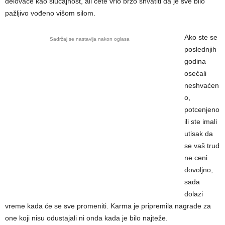
delovaće kao slučajnost, ali ćete vrlo brzo shvatiti da je sve bilo
pažljivo vođeno višom silom.
Ako ste se
Sadržaj se nastavlja nakon oglasa
poslednjih
godina
osećali
neshvaćen
o,
potcenjeno
ili ste imali
utisak da
se vaš trud
ne ceni
dovoljno,
sada
dolazi
vreme kada će se sve promeniti. Karma je pripremila nagrade za
one koji nisu odustajali ni onda kada je bilo najteže.