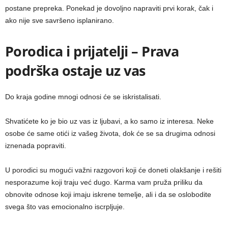
postane prepreka. Ponekad je dovoljno napraviti prvi korak, čak i
ako nije sve savršeno isplanirano.
Porodica i prijatelji – Prava
podrška ostaje uz vas
Do kraja godine mnogi odnosi će se iskristalisati.
Shvatićete ko je bio uz vas iz ljubavi, a ko samo iz interesa. Neke
osobe će same otići iz vašeg života, dok će se sa drugima odnosi
iznenada popraviti.
U porodici su mogući važni razgovori koji će doneti olakšanje i rešiti
nesporazume koji traju već dugo. Karma vam pruža priliku da
obnovite odnose koji imaju iskrene temelje, ali i da se oslobodite
svega što vas emocionalno iscrpljuje.