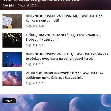
Carsijski
-
August 6, 2026
DNEVNI HOROSKOP ZA ČETVRTAK, 6. AVGUST: Dan
koji će mnogi pamtiti!
August 5, 2026
TEŠKI LJUBAVNI RASTANCI ČEKAJU OVE ZNAKOVE:
Slede vam tužni dani!
August 4, 2026
DNEVNI HOROSKOP ZA SREDU, 5. AVGUST: Evo šta vas
to očekuje ovog dana na polju ljubavi i sreće!
August 4, 2026
VELIKI SUDBINSKI HOROSKOP DO 15. AVGUSTA: Sa
sudbinom nema šale, evo šta vas čeka!
August 3, 2026
24/7