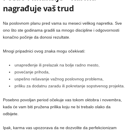
nagrađuje vaš trud
Na poslovnom planu pred vama su meseci velikog napretka. Sve
ono što ste godinama gradili sa mnogo discipline i odgovornosti
konačno počinje da donosi rezultate.
Mnogi pripadnici ovog znaka mogu očekivati:
unapređenje ili prelazak na bolje radno mesto,
povećanje prihoda,
uspešno rešavanje važnog poslovnog problema,
priliku za dodatnu zaradu ili pokretanje sopstvenog projekta.
Posebno povoljan period očekuje vas tokom oktobra i novembra,
kada će vam biti pružena prilika koju ne bi trebalo olako da
odbijete.
Ipak, karma vas upozorava da ne dozvolite da perfekcionizam