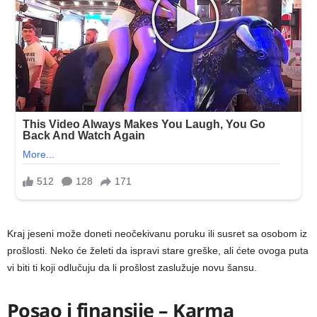
Kraj jeseni može doneti neočekivanu poruku ili susret sa osobom iz
prošlosti. Neko će želeti da ispravi stare greške, ali ćete ovoga puta
vi biti ti koji odlučuju da li prošlost zaslužuje novu šansu.
Posao i finansije – Karma