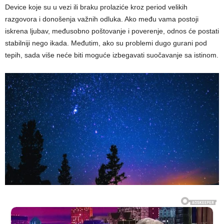
Device koje su u vezi ili braku prolaziće kroz period velikih
razgovora i donošenja važnih odluka. Ako među vama postoji
iskrena ljubav, međusobno poštovanje i poverenje, odnos će postati
stabilniji nego ikada. Međutim, ako su problemi dugo gurani pod
tepih, sada više neće biti moguće izbegavati suočavanje sa istinom.