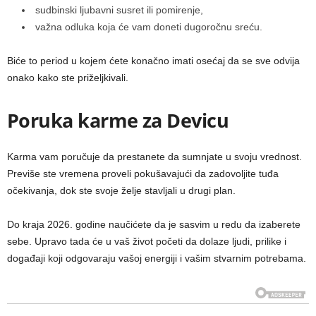
sudbinski ljubavni susret ili pomirenje,
važna odluka koja će vam doneti dugoročnu sreću.
Biće to period u kojem ćete konačno imati osećaj da se sve odvija
onako kako ste priželjkivali.
Poruka karme za Devicu
Karma vam poručuje da prestanete da sumnjate u svoju vrednost.
Previše ste vremena proveli pokušavajući da zadovoljite tuđa
očekivanja, dok ste svoje želje stavljali u drugi plan.
Do kraja 2026. godine naučićete da je sasvim u redu da izaberete
sebe. Upravo tada će u vaš život početi da dolaze ljudi, prilike i
događaji koji odgovaraju vašoj energiji i vašim stvarnim potrebama.