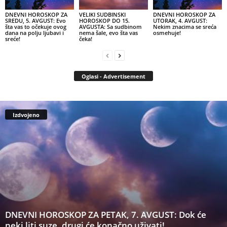
DNEVNI HOROSKOP ZA
VELIKI SUDBINSKI
DNEVNI HOROSKOP ZA
SREDU, 5. AVGUST: Evo
HOROSKOP DO 15.
UTORAK, 4. AVGUST:
šta vas to očekuje ovog
AVGUSTA: Sa sudbinom
Nekim znacima se sreća
dana na polju ljubavi i
nema šale, evo šta vas
osmehuje!
sreće!
čeka!
Oglasi - Advertisement
Izdvojeno
DNEVNI HOROSKOP ZA PETAK, 7. AVGUST: Dok će
neki liti suze, drugi će konačno uživati!