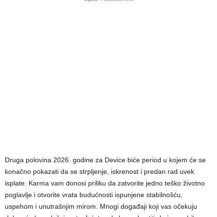
Druga polovina 2026. godine za Device biće period u kojem će se
konačno pokazati da se strpljenje, iskrenost i predan rad uvek
isplate. Karma vam donosi priliku da zatvorite jedno teško životno
poglavlje i otvorite vrata budućnosti ispunjene stabilnošću,
uspehom i unutrašnjim mirom. Mnogi događaji koji vas očekuju