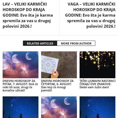
LAV – VELIKI KARMIČKI
VAGA – VELIKI KARMIČKI
HOROSKOP DO KRAJA
HOROSKOP DO KRAJA
GODINE: Evo šta je karma
GODINE: Evo šta je karma
spremila za vas u drugoj
spremila za vas u drugoj
polovini 2026.!
polovini 2026.!
RELATED ARTICLES
MORE FROM AUTHOR
DNEVNI HOROSKOP ZA
DNEVNI HOROSKOP ZA
TEŠKI LJUBAVNI RASTANCI
PETAK, 7. AVGUST: Dok će
ČETVRTAK, 6. AVGUST:
ČEKAJU OVE ZNAKOVE:
neki liti suze, drugi će
Dan koji će mnogi
Slede vam tužni dani!
konačno uživati!
pamtiti!