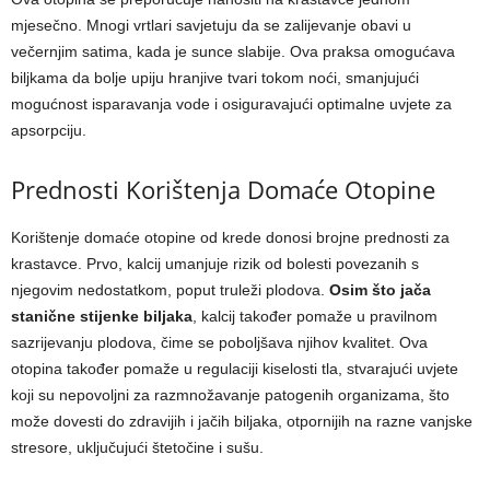
mjesečno. Mnogi vrtlari savjetuju da se zalijevanje obavi u
večernjim satima, kada je sunce slabije. Ova praksa omogućava
biljkama da bolje upiju hranjive tvari tokom noći, smanjujući
mogućnost isparavanja vode i osiguravajući optimalne uvjete za
apsorpciju.
Prednosti Korištenja Domaće Otopine
Korištenje domaće otopine od krede donosi brojne prednosti za
krastavce. Prvo, kalcij umanjuje rizik od bolesti povezanih s
njegovim nedostatkom, poput truleži plodova.
Osim što jača
stanične stijenke biljaka
, kalcij također pomaže u pravilnom
sazrijevanju plodova, čime se poboljšava njihov kvalitet. Ova
otopina također pomaže u regulaciji kiselosti tla, stvarajući uvjete
koji su nepovoljni za razmnožavanje patogenih organizama, što
može dovesti do zdravijih i jačih biljaka, otpornijih na razne vanjske
stresore, uključujući štetočine i sušu.