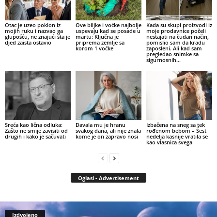
Otac je uzeo poklon iz
Ove biljke i voćke najbolje
Kada su skupi proizvodi iz
mojih ruku i nazvao ga
uspevaju kad se posade u
moje prodavnice počeli
glupošću, ne znajući šta je
martu: Ključna je
nestajati na čudan način,
djed zaista ostavio
priprema zemlje sa
pomislio sam da kradu
korom 1 voćke
zaposleni. Ali kad sam
pregledao snimke sa
sigurnosnih...
Sreća kao lična odluka:
Davala mu je hranu
Izbačena na sneg sa tek
Zašto ne smije zavisiti od
svakog dana, ali nije znala
rođenom bebom – Šest
drugih i kako je sačuvati
kome je on zapravo nosi
nedelja kasnije vratila se
kao vlasnica svega
Oglasi - Advertisement
Izdvojeno