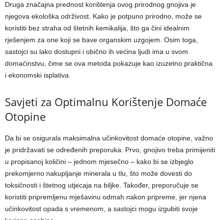
Druga značajna prednost korištenja ovog prirodnog gnojiva je
njegova ekološka održivost. Kako je potpuno prirodno, može se
koristiti bez straha od štetnih kemikalija, što ga čini idealnim
rješenjem za one koji se bave organskim uzgojem. Osim toga,
sastojci su lako dostupni i obično ih većina ljudi ima u svom
domaćinstvu, čime se ova metoda pokazuje kao izuzetno praktična
i ekonomski isplativa.
Savjeti za Optimalnu Korištenje Domaće
Otopine
Da bi se osigurala maksimalna učinkovitost domaće otopine, važno
je pridržavati se određenih preporuka. Prvo, gnojivo treba primijeniti
u propisanoj količini – jednom mjesečno – kako bi se izbjeglo
prekomjerno nakupljanje minerala u tlu, što može dovesti do
toksičnosti i štetnog utjecaja na biljke. Također, preporučuje se
koristiti pripremljenu mješavinu odmah nakon pripreme, jer njena
učinkovitost opada s vremenom, a sastojci mogu izgubiti svoje