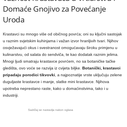
Domaće Gnojivo za Povećanje
Uroda
Krastavci su mnogo više od običnog povrća; oni su ključni sastojak
u raznim svjetskim kuhinjama i važan izvor hranljivih tvari. Njihov
osvježavajući okus i svestranost omogućavaju široku primjenu u
kulinarstvu, od salata do sendviča, te kao dodatak raznim jelima.
Mnogi ljudi smatraju krastavce povrćem, no sa botaničke tačke
gledišta, ovo voće se razvija iz cvijeta biljke.
Botanički, krastavci
pripadaju porodici tikvovki
, a najpoznatije vrste uključuju zelene
duguljaste krastavce i manje, slatke mini krastavce. Njihova
upotreba neprestano raste, kako u domaćinstvima, tako i u
industriji.
Sadržaj se nastavlja nakon oglasa