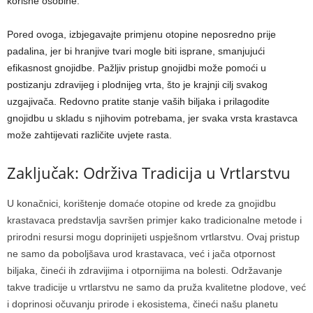
korisne osobine.
Pored ovoga, izbjegavajte primjenu otopine neposredno prije
padalina, jer bi hranjive tvari mogle biti isprane, smanjujući
efikasnost gnojidbe. Pažljiv pristup gnojidbi može pomoći u
postizanju zdravijeg i plodnijeg vrta, što je krajnji cilj svakog
uzgajivača. Redovno pratite stanje vaših biljaka i prilagodite
gnojidbu u skladu s njihovim potrebama, jer svaka vrsta krastavca
može zahtijevati različite uvjete rasta.
Zaključak: Održiva Tradicija u Vrtlarstvu
U konačnici, korištenje domaće otopine od krede za gnojidbu
krastavaca predstavlja savršen primjer kako tradicionalne metode i
prirodni resursi mogu doprinijeti uspješnom vrtlarstvu. Ovaj pristup
ne samo da poboljšava urod krastavaca, već i jača otpornost
biljaka, čineći ih zdravijima i otpornijima na bolesti. Održavanje
takve tradicije u vrtlarstvu ne samo da pruža kvalitetne plodove, već
i doprinosi očuvanju prirode i ekosistema, čineći našu planetu