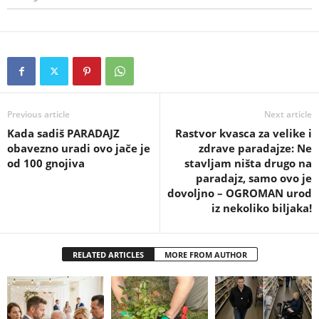
Previous article
Next article
Kada sadiš PARADAJZ
Rastvor kvasca za velike i
obavezno uradi ovo jače je
zdrave paradajze: Ne
od 100 gnojiva
stavljam ništa drugo na
paradajz, samo ovo je
dovoljno – OGROMAN urod
iz nekoliko biljaka!
RELATED ARTICLES
MORE FROM AUTHOR