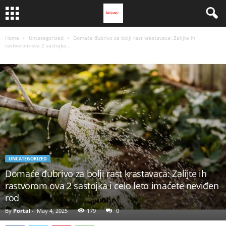
Home
Uncategorized
Domaće đubrivo za bolji rast krastavaca: Zalijte ih
rastvorom ova 2 sastojka...
UNCATEGORIZED
Domaće đubrivo za bolji rast krastavaca: Zalijte ih
rastvorom ova 2 sastojka i celo leto imaćete neviđen
rod
By
Portal
-
May 4, 2025
179
0