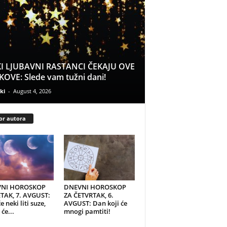
I LJUBAVNI RASTANCI ČEKAJU OVE
OVE: Slede vam tužni dani!
ki
-
August 4, 2026
or autora
NI HOROSKOP
DNEVNI HOROSKOP
TAK, 7. AVGUST:
ZA ČETVRTAK, 6.
e neki liti suze,
AVGUST: Dan koji će
će...
mnogi pamtiti!