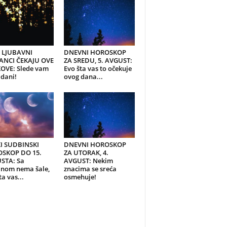
I LJUBAVNI
DNEVNI HOROSKOP
ANCI ČEKAJU OVE
ZA SREDU, 5. AVGUST:
OVE: Slede vam
Evo šta vas to očekuje
 dani!
ovog dana...
KI SUDBINSKI
DNEVNI HOROSKOP
SKOP DO 15.
ZA UTORAK, 4.
STA: Sa
AVGUST: Nekim
inom nema šale,
znacima se sreća
ta vas...
osmehuje!