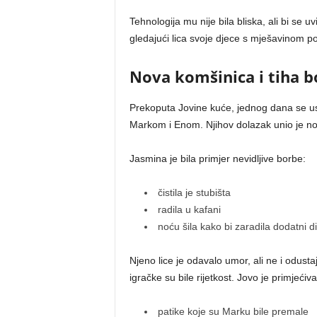
Tehnologija mu nije bila bliska, ali bi se 
gledajući lica svoje djece s mješavinom po
Nova komšinica i tiha 
Prekoputa Jovine kuće, jednog dana se u
Markom i Enom. Njihov dolazak unio je novu
Jasmina je bila primjer nevidljive borbe:
čistila je stubišta
radila u kafani
noću šila kako bi zaradila dodatni d
Njeno lice je odavalo umor, ali ne i odusta
igračke su bile rijetkost. Jovo je primjećiva
patike koje su Marku bile premale