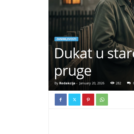
ZANIMLJIVOSTI
Dukat u star
pruge
By
Redakcija
-
January 20, 2026
282