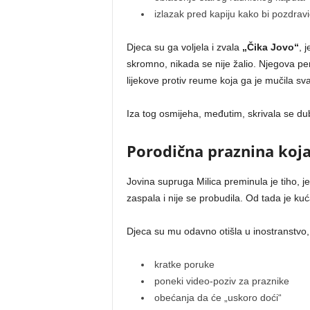
izlazak pred kapiju kako bi pozdravi
Djeca su ga voljela i zvala
„Čika Jovo“
, 
skromno, nikada se nije žalio. Njegova pe
lijekove protiv reume koja ga je mučila sv
Iza tog osmijeha, međutim, skrivala se d
Porodična praznina koja
Jovina supruga Milica preminula je tiho, j
zaspala i nije se probudila. Od tada je kuć
Djeca su mu odavno otišla u inostranstvo, tra
kratke poruke
poneki video-poziv za praznike
obećanja da će „uskoro doći“