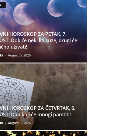
7
VNI HOROSKOP ZA PETAK, 7.
ST: Dok će neki liti suze, drugi će
čno uživati!
ki
-
August 6, 2026
VNI HOROSKOP ZA ČETVRTAK, 6.
ST: Dan koji će mnogi pamtiti!
ki
-
August 5, 2026