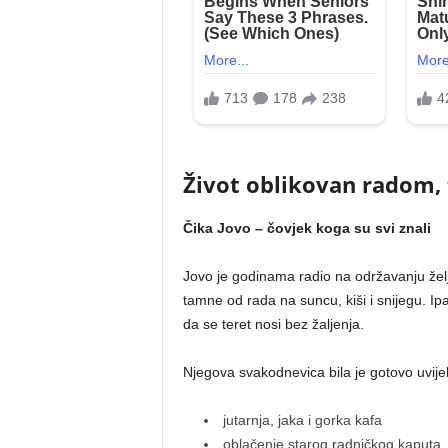
Život oblikovan radom,
Čika Jovo – čovjek koga su svi znali
Jovo je godinama radio na održavanju želje
tamne od rada na suncu, kiši i snijegu. Ipa
da se teret nosi bez žaljenja.
Njegova svakodnevica bila je gotovo uvijek
jutarnja, jaka i gorka kafa
oblačenje starog radničkog kaputa