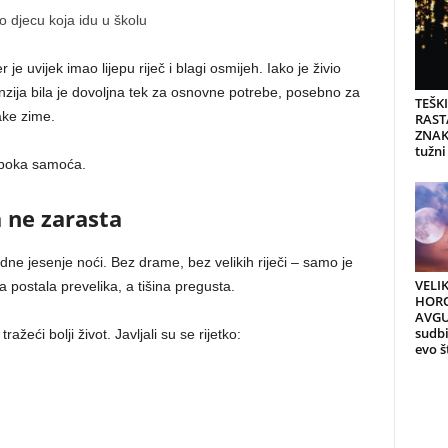
o djecu koja idu u školu
jer je uvijek imao lijepu riječ i blagi osmijeh. Iako je živio
nzija bila je dovoljna tek za osnovne potrebe, posebno za
TEŠK
ake zime.
RAST
ZNAK
tužni
uboka samoća.
 ne zarasta
edne jesenje noći. Bez drame, bez velikih riječi – samo je
VELI
a postala prevelika, a tišina pregusta.
HORO
AVGU
sudb
žeći bolji život. Javljali su se rijetko:
evo š