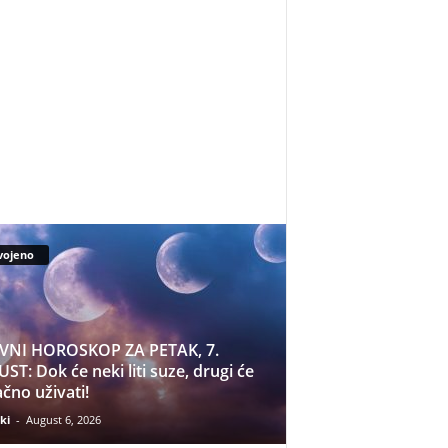
vojeno
VNI HOROSKOP ZA PETAK, 7.
ST: Dok će neki liti suze, drugi će
čno uživati!
ki
-
August 6, 2026