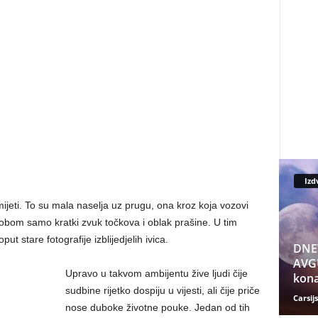
Izd
mijeti. To su mala naselja uz prugu, ona kroz koja vozovi
sobom samo kratki zvuk točkova i oblak prašine. U tim
ut stare fotografije izblijedjelih ivica.
DNE
AVGU
Upravo u takvom ambijentu žive ljudi čije
kona
sudbine rijetko dospiju u vijesti, ali čije priče
Carsijs
nose duboke životne pouke. Jedan od tih