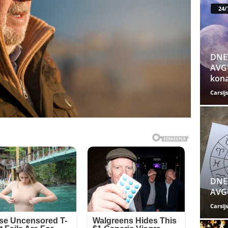
24/
DNE
AVGU
kona
Carsijs
DNE
AVGU
Carsijs