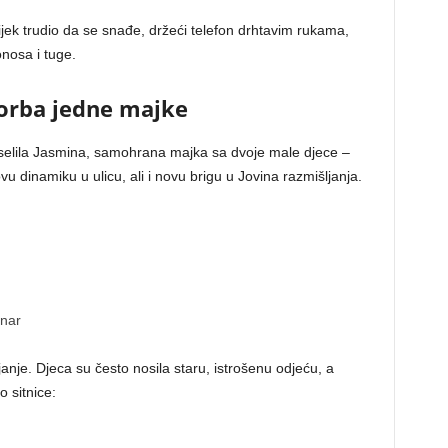
uvijek trudio da se snađe, držeći telefon drhtavim rukama,
nosa i tuge.
borba jedne majke
selila Jasmina, samohrana majka sa dvoje male djece –
 dinamiku u ulicu, ali i novu brigu u Jovina razmišljanja.
inar
janje. Djeca su često nosila staru, istrošenu odjeću, a
o sitnice: