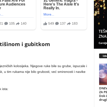
TEŠK
ZNAK
 tišinom i gubitkom
Carsijs
Izb
zničkih kolosijeka. Njegove ruke bile su grube, ispucale i
k, u tim rukama nije bilo grubosti, već smirenosti i navike
DNEV
 ista:
ZA PE
Dok ć
drugi 