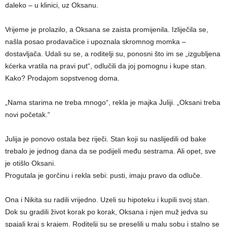
daleko – u klinici, uz Oksanu.
Vrijeme je prolazilo, a Oksana se zaista promijenila. Izliječila se,
našla posao prodavačice i upoznala skromnog momka –
dostavljača. Udali su se, a roditelji su, ponosni što im se „izgubljena
kćerka vratila na pravi put“, odlučili da joj pomognu i kupe stan.
Kako? Prodajom sopstvenog doma.
„Nama starima ne treba mnogo“, rekla je majka Juliji. „Oksani treba
novi početak.“
Julija je ponovo ostala bez riječi. Stan koji su naslijedili od bake
trebalo je jednog dana da se podijeli među sestrama. Ali opet, sve
je otišlo Oksani.
Progutala je gorčinu i rekla sebi: pusti, imaju pravo da odluče.
Ona i Nikita su radili vrijedno. Uzeli su hipoteku i kupili svoj stan.
Dok su gradili život korak po korak, Oksana i njen muž jedva su
spajali kraj s krajem. Roditelji su se preselili u malu sobu i stalno se