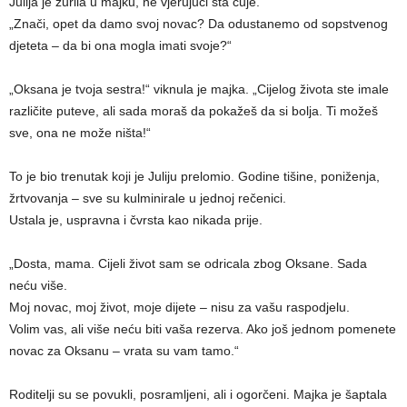
Julija je zurila u majku, ne vjerujući šta čuje.
„Znači, opet da damo svoj novac? Da odustanemo od sopstvenog
djeteta – da bi ona mogla imati svoje?“
„Oksana je tvoja sestra!“ viknula je majka. „Cijelog života ste imale
različite puteve, ali sada moraš da pokažeš da si bolja. Ti možeš
sve, ona ne može ništa!“
To je bio trenutak koji je Juliju prelomio. Godine tišine, poniženja,
žrtvovanja – sve su kulminirale u jednoj rečenici.
Ustala je, uspravna i čvrsta kao nikada prije.
„Dosta, mama. Cijeli život sam se odricala zbog Oksane. Sada
neću više.
Moj novac, moj život, moje dijete – nisu za vašu raspodjelu.
Volim vas, ali više neću biti vaša rezerva. Ako još jednom pomenete
novac za Oksanu – vrata su vam tamo.“
Roditelji su se povukli, posramljeni, ali i ogorčeni. Majka je šaptala