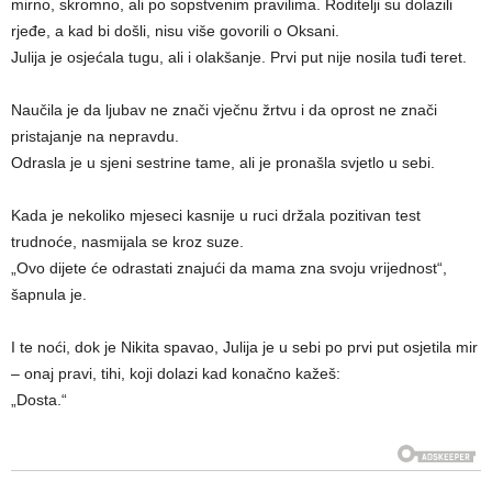
mirno, skromno, ali po sopstvenim pravilima. Roditelji su dolazili
rjeđe, a kad bi došli, nisu više govorili o Oksani.
Julija je osjećala tugu, ali i olakšanje. Prvi put nije nosila tuđi teret.
Naučila je da ljubav ne znači vječnu žrtvu i da oprost ne znači
pristajanje na nepravdu.
Odrasla je u sjeni sestrine tame, ali je pronašla svjetlo u sebi.
Kada je nekoliko mjeseci kasnije u ruci držala pozitivan test
trudnoće, nasmijala se kroz suze.
„Ovo dijete će odrastati znajući da mama zna svoju vrijednost“,
šapnula je.
I te noći, dok je Nikita spavao, Julija je u sebi po prvi put osjetila mir
– onaj pravi, tihi, koji dolazi kad konačno kažeš:
„Dosta.“