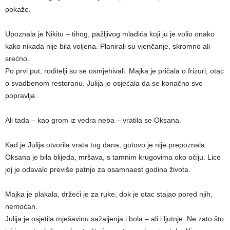
pokaže.
Upoznala je Nikitu – tihog, pažljivog mladića koji ju je volio onako
kako nikada nije bila voljena. Planirali su vjenčanje, skromno ali
srećno.
Po prvi put, roditelji su se osmjehivali. Majka je pričala o frizuri, otac
o svadbenom restoranu. Julija je osjećala da se konačno sve
popravlja.
Ali tada – kao grom iz vedra neba – vratila se Oksana.
Kad je Julija otvorila vrata tog dana, gotovo je nije prepoznala.
Oksana je bila blijeda, mršava, s tamnim krugovima oko očiju. Lice
joj je odavalo previše patnje za osamnaest godina života.
Majka je plakala, držeći je za ruke, dok je otac stajao pored njih,
nemoćan.
Julija je osjetila mješavinu sažaljenja i bola – ali i ljutnje. Ne zato što