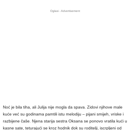
Oglasi - Advertisement
Noć je bila tiha, ali Julija nije mogla da spava. Zidovi njihove male
kuće već su godinama pamtili istu melodiju – pijani smijeh, vriske i
razbijene čaše. Njena starija sestra Oksana se ponovo vratila kući u
kasne sate, teturajući se kroz hodnik dok su roditelji, iscrpljeni od