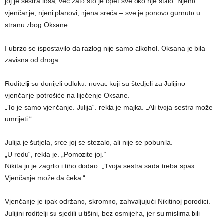
joj je sestra loša, već zato što je opet sve oko nje stalo. Njeno
vjenčanje, njeni planovi, njena sreća – sve je ponovo gurnuto u
stranu zbog Oksane.
I ubrzo se ispostavilo da razlog nije samo alkohol. Oksana je bila
zavisna od droga.
Roditelji su donijeli odluku: novac koji su štedjeli za Julijino
vjenčanje potrošiće na liječenje Oksane.
„To je samo vjenčanje, Julija“, rekla je majka. „Ali tvoja sestra može
umrijeti.“
Julija je šutjela, srce joj se stezalo, ali nije se pobunila.
„U redu“, rekla je. „Pomozite joj.“
Nikita ju je zagrlio i tiho dodao: „Tvoja sestra sada treba spas.
Vjenčanje može da čeka.“
Vjenčanje je ipak održano, skromno, zahvaljujući Nikitinoj porodici.
Julijini roditelji su sjedili u tišini, bez osmijeha, jer su mislima bili