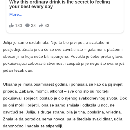
Julija je samo uzdahnula. Nije to bio prvi put, a svakako ni
posljednji. Znala je da će se sve završiti isto – galamom, plačem i
obećanjima koja neće biti ispunjena. Povukla je ćebe preko glave,
pokušavajući zaboraviti stvarnost i zaspati prije nego što svane još
jedan težak dan.
Oksana je imala osamnaest godina i ponašala se kao da joj svijet
pripada. Zabave, momci, alkohol – sve ono što su roditelji
pokušavali spriječiti postalo je dio njenog svakodnevnog života. Dok
su oni molili i prijetili, ona se samo smijala i odlazila u noć, ne
osvrćući se. Julija, s druge strane, bila je tiha, poslušna, vrijedna.
Znala je da porodica nema novca, pa je štedjela svaki dinar, učila
danonoćno i nadala se stipendiji.