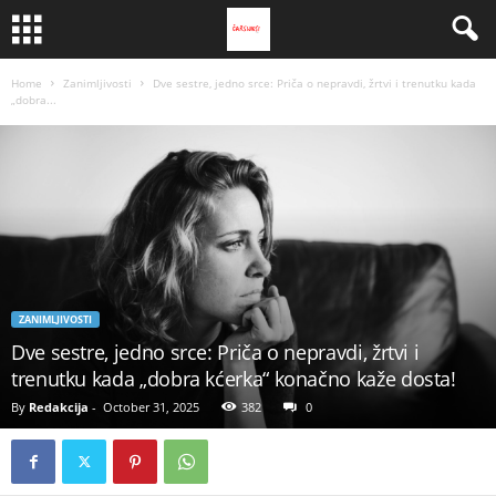
Home
Zanimljivosti
Dve sestre, jedno srce: Priča o nepravdi, žrtvi i trenutku kada
„dobra...
ZANIMLJIVOSTI
Dve sestre, jedno srce: Priča o nepravdi, žrtvi i
trenutku kada „dobra kćerka“ konačno kaže dosta!
By
Redakcija
-
October 31, 2025
382
0