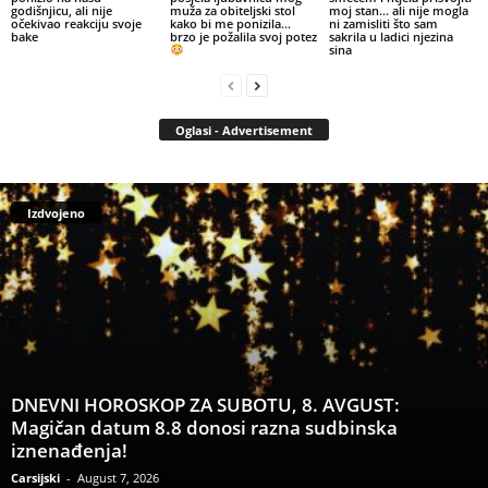
godišnjicu, ali nije
muža za obiteljski stol
moj stan… ali nije mogla
očekivao reakciju svoje
kako bi me ponizila…
ni zamisliti što sam
bake
brzo je požalila svoj potez
sakrila u ladici njezina
sina
Oglasi - Advertisement
Izdvojeno
DNEVNI HOROSKOP ZA SUBOTU, 8. AVGUST:
Magičan datum 8.8 donosi razna sudbinska
iznenađenja!
Carsijski
-
August 7, 2026