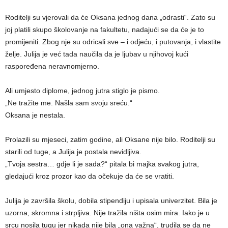
Roditelji su vjerovali da će Oksana jednog dana „odrasti“. Zato su
joj platili skupo školovanje na fakultetu, nadajući se da će je to
promijeniti. Zbog nje su odricali sve – i odjeću, i putovanja, i vlastite
želje. Julija je već tada naučila da je ljubav u njihovoj kući
raspoređena neravnomjerno.
Ali umjesto diplome, jednog jutra stiglo je pismo.
„Ne tražite me. Našla sam svoju sreću.“
Oksana je nestala.
Prolazili su mjeseci, zatim godine, ali Oksane nije bilo. Roditelji su
starili od tuge, a Julija je postala nevidljiva.
„Tvoja sestra… gdje li je sada?“ pitala bi majka svakog jutra,
gledajući kroz prozor kao da očekuje da će se vratiti.
Julija je završila školu, dobila stipendiju i upisala univerzitet. Bila je
uzorna, skromna i strpljiva. Nije tražila ništa osim mira. Iako je u
srcu nosila tugu jer nikada nije bila „ona važna“, trudila se da ne