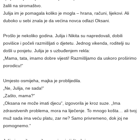
žalili na siromaštvo.
Julija im je pomagala koliko je mogla – hrana, računi, lijekovi. Ali
duboko u sebi znala je da većina novca odlazi Oksani.
Prošlo je nekoliko godina. Julija i Nikita su napredovali, dobili
povišice i počeli razmišljati o djetetu. Jednog vikenda, roditelji su
došli u posjetu. Julija je s uzbuđenjem rekla:
„Mama, tata, imamo dobre vijesti! Razmišljamo da uskoro proširimo
porodicu!“
Umjesto osmijeha, majka je problijedila.
„Ne, Julija, ne sada!“
„Zašto, mama?“
„Oksana ne može imati djecu“, izgovorila je kroz suze. „Ima
zdravstvenih problema, mora na liječenje. To mnogo košta… ali tvoj
muž sada ima veću platu, zar ne? Samo privremeno, dok joj ne
pomognemo.“