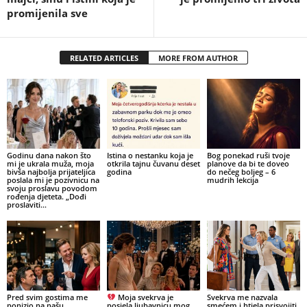
promijenila sve
RELATED ARTICLES
MORE FROM AUTHOR
Godinu dana nakon što
Istina o nestanku koja je
Bog ponekad ruši tvoje
mi je ukrala muža, moja
otkrila tajnu čuvanu deset
planove da bi te doveo
bivša najbolja prijateljica
godina
do nečeg boljeg – 6
poslala mi je pozivnicu na
mudrih lekcija
svoju proslavu povodom
rođenja djeteta. „Dođi
proslaviti...
Pred svim gostima me
Moja svekrva je
Svekrva me nazvala
ponizio na našu
posjela ljubavnicu mog
smećem i htjela prisvojiti