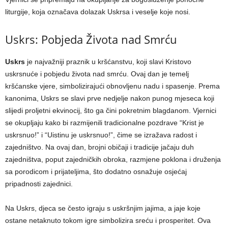
liturgije, koja označava dolazak Uskrsa i veselje koje nosi.
Uskrs: Pobjeda Života nad Smrću
Uskrs
je najvažniji praznik u kršćanstvu, koji slavi Kristovo
uskrsnuće i pobjedu života nad smrću. Ovaj dan je temelj
kršćanske vjere, simbolizirajući obnovljenu nadu i spasenje. Prema
kanonima, Uskrs se slavi prve nedjelje nakon punog mjeseca koji
slijedi proljetni ekvinocij, što ga čini pokretnim blagdanom. Vjernici
se okupljaju kako bi razmijenili tradicionalne pozdrave “Krist je
uskrsnuo!” i “Uistinu je uskrsnuo!”, čime se izražava radost i
zajedništvo. Na ovaj dan, brojni običaji i tradicije jačaju duh
zajedništva, poput zajedničkih obroka, razmjene poklona i druženja
sa porodicom i prijateljima, što dodatno osnažuje osjećaj
pripadnosti zajednici.
Na Uskrs, djeca se često igraju s uskršnjim jajima, a jaje koje
ostane netaknuto tokom igre simbolizira sreću i prosperitet. Ova