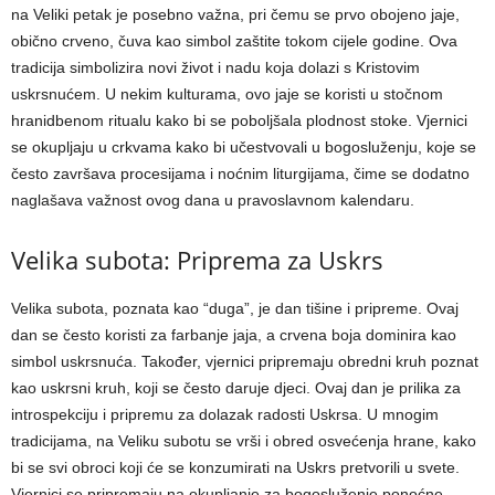
na Veliki petak je posebno važna, pri čemu se prvo obojeno jaje,
obično crveno, čuva kao simbol zaštite tokom cijele godine. Ova
tradicija simbolizira novi život i nadu koja dolazi s Kristovim
uskrsnućem. U nekim kulturama, ovo jaje se koristi u stočnom
hranidbenom ritualu kako bi se poboljšala plodnost stoke. Vjernici
se okupljaju u crkvama kako bi učestvovali u bogosluženju, koje se
često završava procesijama i noćnim liturgijama, čime se dodatno
naglašava važnost ovog dana u pravoslavnom kalendaru.
Velika subota: Priprema za Uskrs
Velika subota, poznata kao “duga”, je dan tišine i pripreme. Ovaj
dan se često koristi za farbanje jaja, a crvena boja dominira kao
simbol uskrsnuća. Također, vjernici pripremaju obredni kruh poznat
kao uskrsni kruh, koji se često daruje djeci. Ovaj dan je prilika za
introspekciju i pripremu za dolazak radosti Uskrsa. U mnogim
tradicijama, na Veliku subotu se vrši i obred osvećenja hrane, kako
bi se svi obroci koji će se konzumirati na Uskrs pretvorili u svete.
Vjernici se pripremaju na okupljanje za bogosluženje ponoćne