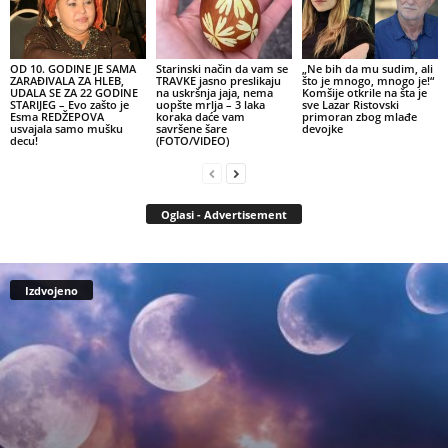
OD 10. GODINE JE SAMA
Starinski način da vam se
„Ne bih da mu sudim, ali
ZARAĐIVALA ZA HLEB,
TRAVKE jasno preslikaju
što je mnogo, mnogo je!“
UDALA SE ZA 22 GODINE
na uskršnja jaja, nema
Komšije otkrile na šta je
STARIJEG – Evo zašto je
uopšte mrlja – 3 laka
sve Lazar Ristovski
Esma REDŽEPOVA
koraka daće vam
primoran zbog mlađe
usvajala samo mušku
savršene šare
devojke
decu!
(FOTO/VIDEO)
Oglasi - Advertisement
Izdvojeno