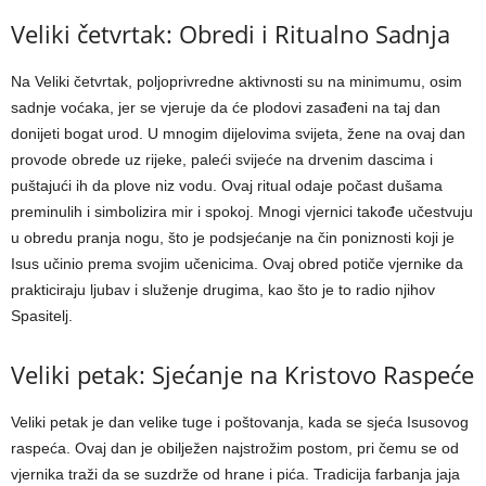
Veliki četvrtak: Obredi i Ritualno Sadnja
Na Veliki četvrtak, poljoprivredne aktivnosti su na minimumu, osim
sadnje voćaka, jer se vjeruje da će plodovi zasađeni na taj dan
donijeti bogat urod. U mnogim dijelovima svijeta, žene na ovaj dan
provode obrede uz rijeke, paleći svijeće na drvenim dascima i
puštajući ih da plove niz vodu. Ovaj ritual odaje počast dušama
preminulih i simbolizira mir i spokoj. Mnogi vjernici takođe učestvuju
u obredu pranja nogu, što je podsjećanje na čin poniznosti koji je
Isus učinio prema svojim učenicima. Ovaj obred potiče vjernike da
prakticiraju ljubav i služenje drugima, kao što je to radio njihov
Spasitelj.
Veliki petak: Sjećanje na Kristovo Raspeće
Veliki petak je dan velike tuge i poštovanja, kada se sjeća Isusovog
raspeća. Ovaj dan je obilježen najstrožim postom, pri čemu se od
vjernika traži da se suzdrže od hrane i pića. Tradicija farbanja jaja