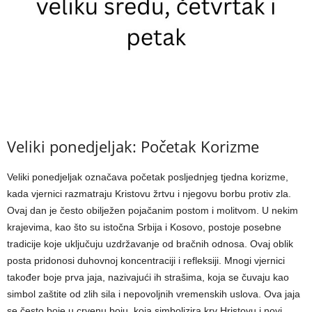
Veliki ponedjeljak: Početak Korizme
Veliki ponedjeljak označava početak posljednjeg tjedna korizme,
kada vjernici razmatraju Kristovu žrtvu i njegovu borbu protiv zla.
Ovaj dan je često obilježen pojačanim postom i molitvom. U nekim
krajevima, kao što su istočna Srbija i Kosovo, postoje posebne
tradicije koje uključuju uzdržavanje od bračnih odnosa. Ovaj oblik
posta pridonosi duhovnoj koncentraciji i refleksiji. Mnogi vjernici
također boje prva jaja, nazivajući ih strašima, koja se čuvaju kao
simbol zaštite od zlih sila i nepovoljnih vremenskih uslova. Ova jaja
se često boje u crvenu boju, koja simbolizira krv Hristovu i novi