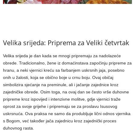
Velika srijeda: Priprema za Veliki četvrtak
Velika srijeda je dan kada se mnogi pripremaju za nadolazeće
obrede. Tradicionalno, žene iz domaćinstava započinju pripreme za
hranu, a neki vjernici kreću sa farbanjem uskrsnih jaja, posebno
onih u žalosti, koja se obično boje u crnu boju. Ovaj običaj
simbolizira sjećanje na preminule, ali i jačanje zajednice kroz
zajedničke obrede. Osim toga, na ovaj dan se često vrše duhovne
pripreme kroz ispovijed i intenzivne molitve, gdje vjernici traže
oprost za svoje grijehe i pripremaju se za proslavu Isusovog
uskrsnuća. Ova praksa ne samo da produbljuje lični odnos vjernika
s Bogom, već također jača zajednicu kroz zajednički proces
duhovnog rasta.