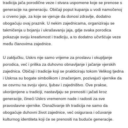
tradicija jača porodične veze i stvara uspomene koje se prenose s
generacije na generaciju. Običaji poput kupanja u vodi namočenoj
u crveno jaje, za koje se vjeruje da donosi zdravlje, dodatno
obogaćuju ovaj praznik. U nekim zajednicama, organiziraju se
takmičenja u bojanju i ukrašavanju jaja, gdje svaka porodica
pokazuje svoju kreativnost i tradiciju, a to dodatno učvršćuje veze
među članovima zajednice.
U zaključku, Uskrs nije samo vrijeme za proslavu i okupljanje
porodica, već i prilika za duhovno obnavljanje i jačanje vjerskih
zajednica. Običaji i tradicije koji se prakticiraju tokom Velikog tjedna
i Uskrsa su bogate simbolikom i značenjem, pozivajući vjernike da
se osvrnu na svoju vjeru, ljubav i zajedništvo. Ove prakse,
ukorijenjene u tradiciji, nastavljaju se prenositi i jačati kroz
generacije, čineći Uskrs vremenom nade i radosti za sve
pravoslavne vjernike. Osnaživanje tih tradicija ne samo da
obogaćuje duhovni život zajednice, već osigurava i očuvanje
kulturnog identiteta koji će se prenositi na buduće generacije.