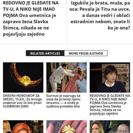
REDOVNO JE GLEDATE NA
Izgubila je brata, muža, pa
TV-U, A NIKO NIJE IMAO
oca: Pevala je Titu na uvce,
POJMA Ova umetnica je
a danas vedri i oblači
zapravo žena Slavka
estradnim nebom, znate li
Štimca, nikada se ne
ko je ona?
pojavljuju zajedno
RELATED ARTICLES
MORE FROM AUTHOR
DNEVNI HOROSKOP ZA
Gurnuo je suprugu sa
REDOVNO JE GLEDATE NA
SREDU, 15.JUL: Za mnoge
voza da prisvoji njenu
TV-U, A NIKO NIJE IMAO
znakove ovo će biti pravi
imovinu — a onda je
POJMA Ova umetnica je
SUDBINSKI DAN!
sudbina presekla šine
zapravo žena Slavka
Štimca, nikada se ne
pojavljuju zajedno