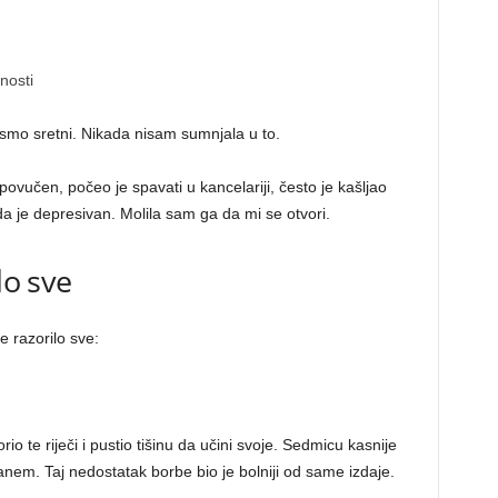
nosti
smo sretni. Nikada nisam sumnjala u to.
povučen, počeo je spavati u kancelariji, često je kašljao
a je depresivan. Molila sam ga da mi se otvori.
lo sve
e razorilo sve:
io te riječi i pustio tišinu da učini svoje. Sedmicu kasnije
anem. Taj nedostatak borbe bio je bolniji od same izdaje.