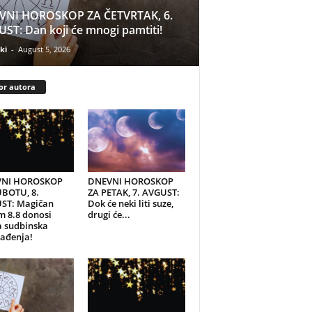
VNI HOROSKOP ZA ČETVRTAK, 6.
ST: Dan koji će mnogi pamtiti!
ki
-
August 5, 2026
or autora
NI HOROSKOP
DNEVNI HOROSKOP
UBOTU, 8.
ZA PETAK, 7. AVGUST:
ST: Magičan
Dok će neki liti suze,
 8.8 donosi
drugi će...
a sudbinska
ađenja!