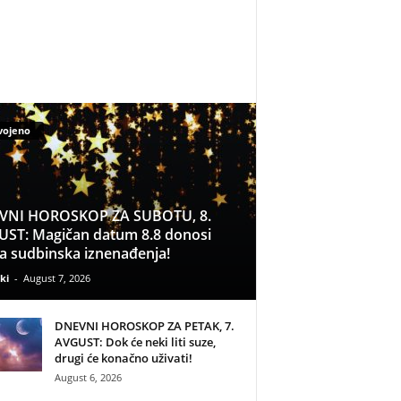
vojeno
VNI HOROSKOP ZA SUBOTU, 8.
ST: Magičan datum 8.8 donosi
a sudbinska iznenađenja!
ki
-
August 7, 2026
DNEVNI HOROSKOP ZA PETAK, 7.
AVGUST: Dok će neki liti suze,
drugi će konačno uživati!
August 6, 2026