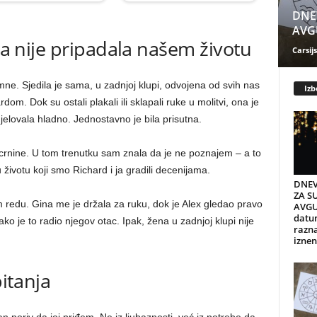
DNE
AVGU
oja nije pripadala našem životu
Carsijs
ne. Sjedila je sama, u zadnjoj klupi, odvojena od svih nas
Izb
rdom. Dok su ostali plakali ili sklapali ruke u molitvi, ona je
djelovala hladno. Jednostavno je bila prisutna.
rnine. U tom trenutku sam znala da je ne poznajem – a to
su životu koji smo Richard i ja gradili decenijama.
DNEV
ZA S
m redu. Gina me je držala za ruku, dok je Alex gledao pravo
AVGU
datum
ko je to radio njegov otac. Ipak, žena u zadnjoj klupi nije
razn
iznen
pitanja