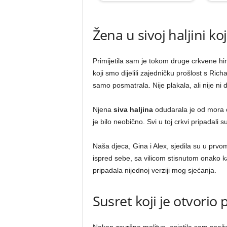
Žena u sivoj haljini k
Primijetila sam je tokom druge crkvene him
koji smo dijelili zajedničku prošlost s Richa
samo posmatrala. Nije plakala, ali nije ni 
Njena
siva haljina
odudarala je od mora c
je bilo neobično. Svi u toj crkvi pripadali 
Naša djeca, Gina i Alex, sjedila su u prvo
ispred sebe, sa vilicom stisnutom onako ka
pripadala nijednoj verziji mog sjećanja.
Susret koji je otvorio 