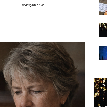
promijeni oblik.
24/