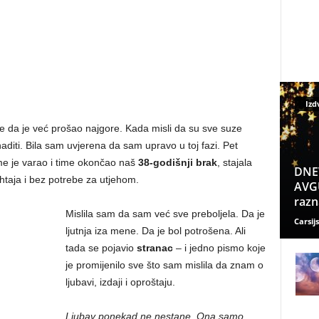
Izd
je da je već prošao najgore. Kada misli da su sve suze
aditi. Bila sam uvjerena da sam upravo u toj fazi. Pet
me je varao i time okončao naš
38-godišnji brak
, stajala
DNE
htaja i bez potrebe za utjehom.
AVGU
razn
Mislila sam da sam već sve preboljela. Da je
Carsijs
ljutnja iza mene. Da je bol potrošena. Ali
tada se pojavio
stranac
– i jedno pismo koje
je promijenilo sve što sam mislila da znam o
ljubavi, izdaji i oproštaju.
Ljubav ponekad ne nestane. Ona samo