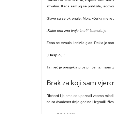
Nakon završne molitve, osjetila sam snažan
shvatim. Kada sam joj se približila, izgovo
Glave su se okrenule. Moja kćerka me je 
„Kako ona zna tvoje ime?“
šapnula je.
Žena se trznula i snizila glas. Rekla je sa
„Hospicij.“
Ta riječ je presjekla prostor. Jer ja nisam
Brak za koji sam vjero
Richard i ja smo se upoznali veoma mladi. B
se sa dvadeset dvije godine i izgradili život