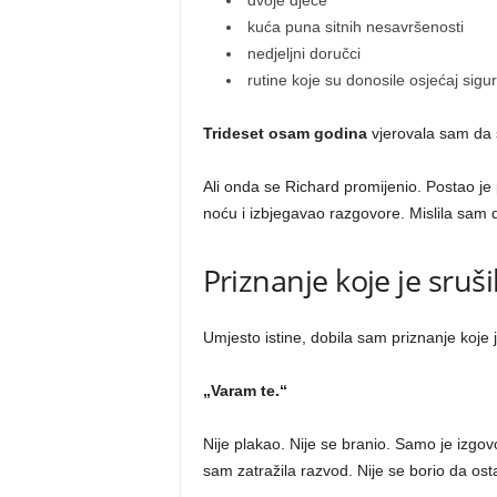
dvoje djece
kuća puna sitnih nesavršenosti
nedjeljni doručci
rutine koje su donosile osjećaj sigur
Trideset osam godina
vjerovala sam da 
Ali onda se Richard promijenio. Postao je 
noću i izbjegavao razgovore. Mislila sam d
Priznanje koje je sruši
Umjesto istine, dobila sam priznanje koje j
„Varam te.“
Nije plakao. Nije se branio. Samo je izgovor
sam zatražila razvod. Nije se borio da ost