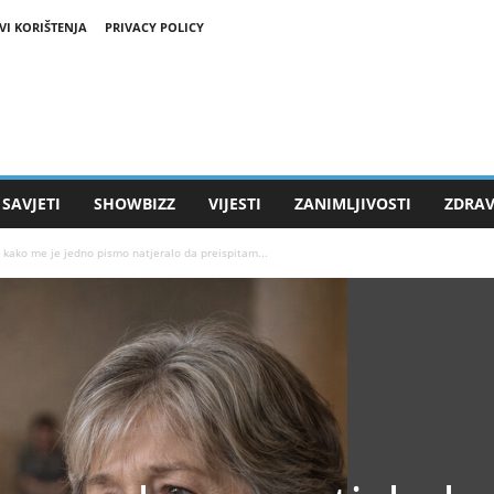
VI KORIŠTENJA
PRIVACY POLICY
SAVJETI
SHOWBIZZ
VIJESTI
ZANIMLJIVOSTI
ZDRAV
: kako me je jedno pismo natjeralo da preispitam...