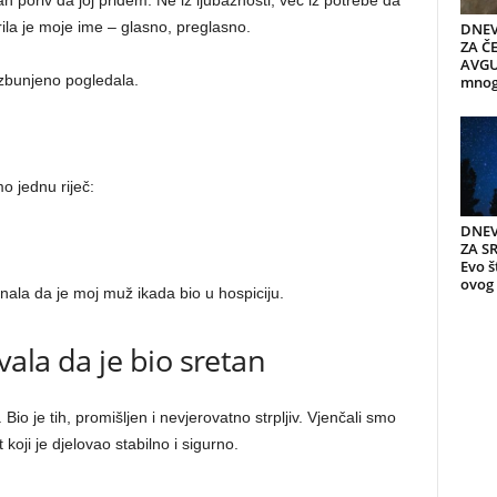
 poriv da joj priđem. Ne iz ljubaznosti, već iz potrebe da
rila je moje ime – glasno, preglasno.
DNEV
ZA ČE
AVGUS
zbunjeno pogledala.
mnogi
mo jednu riječ:
DNEV
ZA S
Evo š
ovog 
 znala da je moj muž ikada bio u hospiciju.
vala da je bio sretan
io je tih, promišljen i nevjerovatno strpljiv. Vjenčali smo
 koji je djelovao stabilno i sigurno.