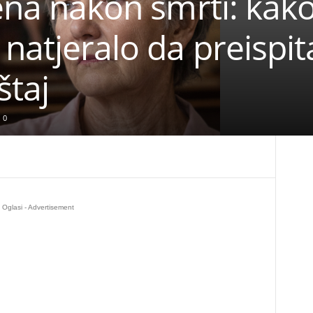
vena nakon smrti: kak
natjeralo da preispit
štaj
0
Oglasi - Advertisement