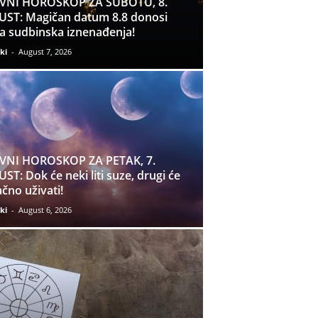
VNI HOROSKOP ZA SUBOTU, 8.
ST: Magičan datum 8.8 donosi
a sudbinska iznenađenja!
ki
-
August 7, 2026
VNI HOROSKOP ZA PETAK, 7.
ST: Dok će neki liti suze, drugi će
čno uživati!
ki
-
August 6, 2026