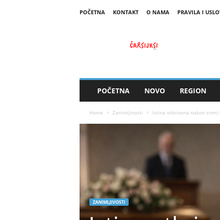
POČETNA
KONTAKT
O NAMA
PRAVILA I USLO
C
a
r
s
i
j
s
POČETNA
NOVO
REGION
k
i
Home
Zanimljivosti
Istina otkrivena nakon smrti
ZANIMLJIVOSTI