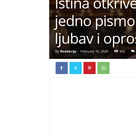
Istina otkri
jedno pismo 
ljubav i opro
By
Redakcija
-
February 16, 2026
542