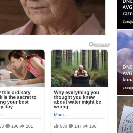
DNE
AVGU
razn
Carsijs
DNE
AVGU
kona
Carsijs