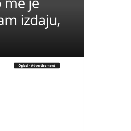
o me je
am izdaju,
Oglasi - Advertisement