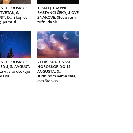
NI HOROSKOP
TEŠKI LJUBAVNI
TVRTAK, 6.
RASTANCI ČEKAJU OVE
T: Dan koji će
ZNAKOVE: Slede vam
 pamtiti!
tužni dani!
NI HOROSKOP
VELIKI SUDBINSKI
REDU, 5. AVGUST:
HOROSKOP DO 15.
ta vas to očekuje
AVGUSTA: Sa
dana...
sudbinom nema šale,
evo šta vas...