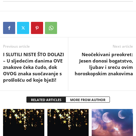
Previous article
Next article
I SLUTILI NISTE ŠTO DOLAZI
Neočekivani preokret:
– U sljedećim danima OVE
Jesen donosi bogatstvo,
znakove čeka čudo, dok
ljubav i sreću ovim
OVOG znaka suočavanje s
horoskopskim znakovima
prošlošću od koje bježi!
RELATED ARTICLES
MORE FROM AUTHOR