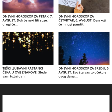
DNEVNI HOROSKOP ZA PETAK, 7.
DNEVNI HOROSKOP ZA
AVGUST: Dok će neki liti suze,
ČETVRTAK, 6. AVGUST: Dan koji
drugi će...
će mnogi pamtiti!
TEŠKI LJUBAVNI RASTANCI
DNEVNI HOROSKOP ZA SREDU, 5.
ČEKAJU OVE ZNAKOVE: Slede
AVGUST: Evo šta vas to očekuje
vam tužni dani!
ovog dana...