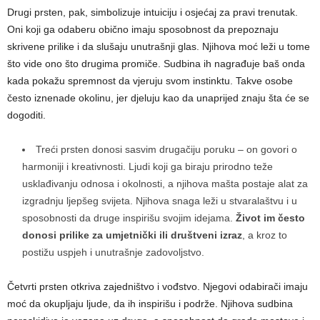
Drugi prsten, pak, simbolizuje intuiciju i osjećaj za pravi trenutak.
Oni koji ga odaberu obično imaju sposobnost da prepoznaju
skrivene prilike i da slušaju unutrašnji glas. Njihova moć leži u tome
što vide ono što drugima promiče. Sudbina ih nagrađuje baš onda
kada pokažu spremnost da vjeruju svom instinktu. Takve osobe
često iznenade okolinu, jer djeluju kao da unaprijed znaju šta će se
dogoditi.
Treći prsten donosi sasvim drugačiju poruku – on govori o
harmoniji i kreativnosti. Ljudi koji ga biraju prirodno teže
usklađivanju odnosa i okolnosti, a njihova mašta postaje alat za
izgradnju ljepšeg svijeta. Njihova snaga leži u stvaralaštvu i u
sposobnosti da druge inspirišu svojim idejama.
Život im često
donosi prilike za umjetnički ili društveni izraz
, a kroz to
postižu uspjeh i unutrašnje zadovoljstvo.
Četvrti prsten otkriva zajedništvo i vođstvo. Njegovi odabirači imaju
moć da okupljaju ljude, da ih inspirišu i podrže. Njihova sudbina