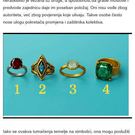
neraskidivo je vezana uz druge, a sposobnost da grade mostove i
predvode zajednicu daje im poseban položaj. Oni nisu vođe zbog
autoriteta, već zbog povjerenja koje ulivaju. Takve osobe često
nose ulogu pokretača promjena i zaštitnika kolektiva.
Iako se ovakva tumačenja temelje na simbolici, ona mogu poslužiti