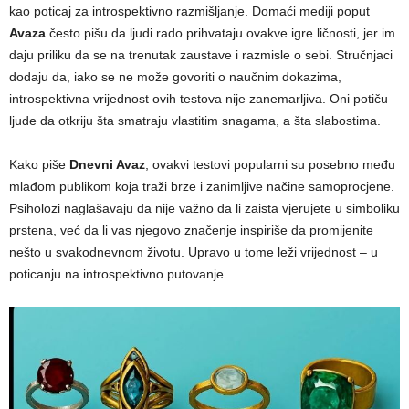
kao poticaj za introspektivno razmišljanje. Domaći mediji poput
Avaza
često pišu da ljudi rado prihvataju ovakve igre ličnosti, jer im
daju priliku da se na trenutak zaustave i razmisle o sebi. Stručnjaci
dodaju da, iako se ne može govoriti o naučnim dokazima,
introspektivna vrijednost ovih testova nije zanemarljiva. Oni potiču
ljude da otkriju šta smatraju vlastitim snagama, a šta slabostima.
Kako piše
Dnevni Avaz
, ovakvi testovi popularni su posebno među
mlađom publikom koja traži brze i zanimljive načine samoprocjene.
Psiholozi naglašavaju da nije važno da li zaista vjerujete u simboliku
prstena, već da li vas njegovo značenje inspiriše da promijenite
nešto u svakodnevnom životu. Upravo u tome leži vrijednost – u
poticanju na introspektivno putovanje.