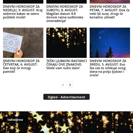
DNEVNI HOROSKOP ZA
DNEVNI HOROSKOP ZA
DNEVNI HOROSKOP ZA
NEDELJU, 9. AVGUST: Kraj
SUBOTU, 8. AVGUST:
PETAK, 7. AVGUST: Dok će
sedmice kakav se samo
Magičan datum 8.8
neki liti suze, drugi će
poželeti može!
donosi razna sudbinska
konačno uživati!
iznenađenja!
DNEVNI HOROSKOP ZA
TEŠKI LJUBAVNI RASTANCI
DNEVNI HOROSKOP ZA
ČETVRTAK, 6. AVGUST:
ČEKAJU OVE ZNAKOVE:
SREDU, 5. AVGUST: Evo
Dan koji će mnogi
Slede vam tužni dani!
šta vas to očekuje ovog
pamtiti!
dana na polju ljubavi i
sreće!
Oglasi - Advertisement
Izdvojeno