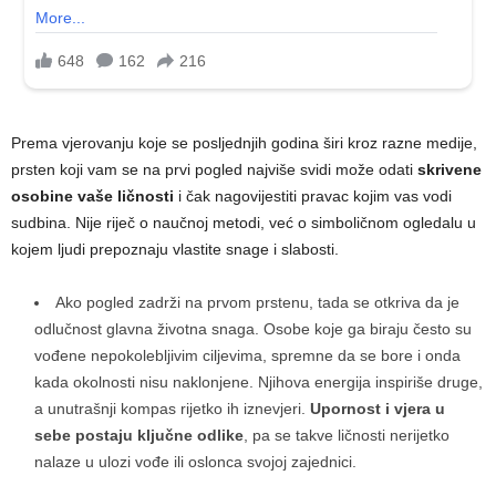
Prema vjerovanju koje se posljednjih godina širi kroz razne medije,
prsten koji vam se na prvi pogled najviše svidi može odati
skrivene
osobine vaše ličnosti
i čak nagovijestiti pravac kojim vas vodi
sudbina. Nije riječ o naučnoj metodi, već o simboličnom ogledalu u
kojem ljudi prepoznaju vlastite snage i slabosti.
Ako pogled zadrži na prvom prstenu, tada se otkriva da je
odlučnost glavna životna snaga. Osobe koje ga biraju često su
vođene nepokolebljivim ciljevima, spremne da se bore i onda
kada okolnosti nisu naklonjene. Njihova energija inspiriše druge,
a unutrašnji kompas rijetko ih iznevjeri.
Upornost i vjera u
sebe postaju ključne odlike
, pa se takve ličnosti nerijetko
nalaze u ulozi vođe ili oslonca svojoj zajednici.