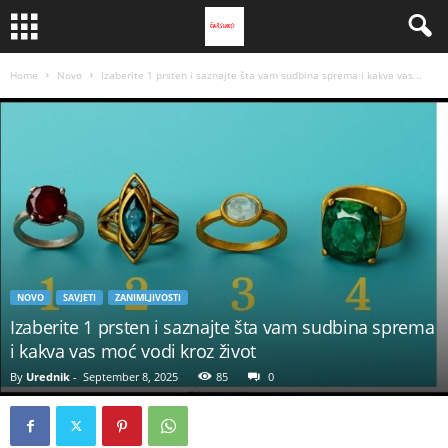
Home
Novo
Izaberite 1 prsten i saznajte šta vam sudbina sprema i kakva vas...
NOVO
SAVJETI
ZANIMLJIVOSTI
Izaberite 1 prsten i saznajte šta vam sudbina sprema
i kakva vas moć vodi kroz život
By
Urednik
-
September 8, 2025
85
0