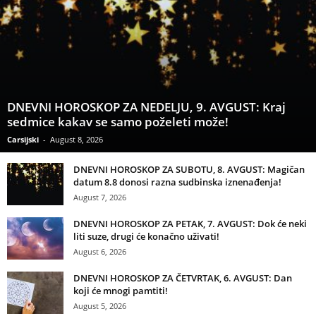
DNEVNI HOROSKOP ZA NEDELJU, 9. AVGUST: Kraj
sedmice kakav se samo poželeti može!
Carsijski
-
August 8, 2026
DNEVNI HOROSKOP ZA SUBOTU, 8. AVGUST: Magičan
datum 8.8 donosi razna sudbinska iznenađenja!
August 7, 2026
DNEVNI HOROSKOP ZA PETAK, 7. AVGUST: Dok će neki
liti suze, drugi će konačno uživati!
August 6, 2026
DNEVNI HOROSKOP ZA ČETVRTAK, 6. AVGUST: Dan
koji će mnogi pamtiti!
August 5, 2026