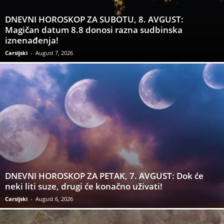
DNEVNI HOROSKOP ZA SUBOTU, 8. AVGUST:
Magičan datum 8.8 donosi razna sudbinska
iznenađenja!
Carsijski
-
August 7, 2026
DNEVNI HOROSKOP ZA PETAK, 7. AVGUST: Dok će
neki liti suze, drugi će konačno uživati!
Carsijski
-
August 6, 2026