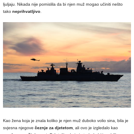
ljuljaju. Nikada nije pomislila da bi njen muž mogao učiniti nešto
tako
neprihvatljivo
.
Kao žena koja je znala koliko je njen muž duboko volio sina, bila je
svjesna njegove
čeznje za djetetom
, ali ovo je izgledalo kao