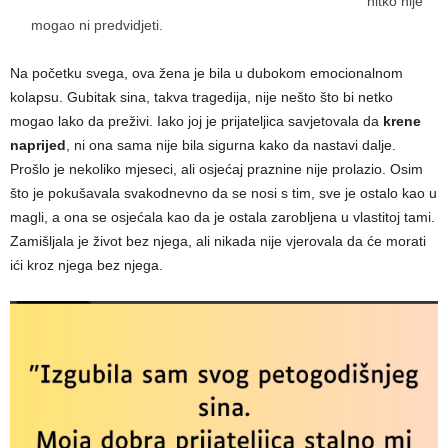
nitko nije
mogao ni predvidjeti.
Na početku svega, ova žena je bila u dubokom emocionalnom
kolapsu. Gubitak sina, takva tragedija, nije nešto što bi netko
mogao lako da preživi. Iako joj je prijateljica savjetovala da
krene
naprijed
, ni ona sama nije bila sigurna kako da nastavi dalje.
Prošlo je nekoliko mjeseci, ali osjećaj praznine nije prolazio. Osim
što je pokušavala svakodnevno da se nosi s tim, sve je ostalo kao u
magli, a ona se osjećala kao da je ostala zarobljena u vlastitoj tami.
Zamišljala je život bez njega, ali nikada nije vjerovala da će morati
ići kroz njega bez njega.