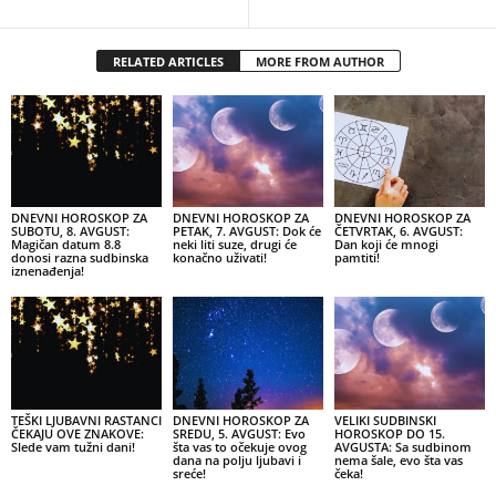
RELATED ARTICLES
MORE FROM AUTHOR
DNEVNI HOROSKOP ZA
DNEVNI HOROSKOP ZA
DNEVNI HOROSKOP ZA
SUBOTU, 8. AVGUST:
PETAK, 7. AVGUST: Dok će
ČETVRTAK, 6. AVGUST:
Magičan datum 8.8
neki liti suze, drugi će
Dan koji će mnogi
donosi razna sudbinska
konačno uživati!
pamtiti!
iznenađenja!
TEŠKI LJUBAVNI RASTANCI
DNEVNI HOROSKOP ZA
VELIKI SUDBINSKI
ČEKAJU OVE ZNAKOVE:
SREDU, 5. AVGUST: Evo
HOROSKOP DO 15.
Slede vam tužni dani!
šta vas to očekuje ovog
AVGUSTA: Sa sudbinom
dana na polju ljubavi i
nema šale, evo šta vas
sreće!
čeka!