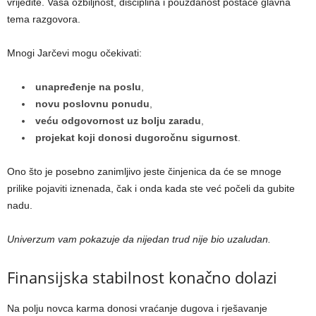
vrijedite. Vaša ozbiljnost, disciplina i pouzdanost postaće glavna
tema razgovora.
Mnogi Jarčevi mogu očekivati:
unapređenje na poslu
,
novu poslovnu ponudu
,
veću odgovornost uz bolju zaradu
,
projekat koji donosi dugoročnu sigurnost
.
Ono što je posebno zanimljivo jeste činjenica da će se mnoge
prilike pojaviti iznenada, čak i onda kada ste već počeli da gubite
nadu.
Univerzum vam pokazuje da nijedan trud nije bio uzaludan.
Finansijska stabilnost konačno dolazi
Na polju novca karma donosi vraćanje dugova i rješavanje