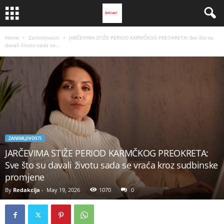
Home
Zanimljivosti
JARČEVIMA STIŽE PERIOD KARMČKOG PREOKRETA: Sve što su
davali životu sada se...
ZANIMLJIVOSTI
JARČEVIMA STIŽE PERIOD KARMČKOG PREOKRETA:
Sve što su davali životu sada se vraća kroz sudbinske
promjene
By
Redakcija
-
May 19, 2026
1070
0