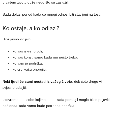
u vašem životu duže nego što su zaslužili.
Sada dolazi period kada će mnogi odnosi biti stavljeni na test.
Ko ostaje, a ko odlazi?
Biće jasno vidljivo:
ko vas iskreno voli,
ko vas koristi samo kada mu nešto treba,
ko vam je podrška,
ko crpi vašu energiju.
Neki ljudi će sami nestati iz vašeg života
, dok ćete druge vi
svjesno udaljiti.
Istovremeno, osobe kojima ste nekada pomogli mogle bi se pojaviti
baš onda kada vama bude potrebna podrška.