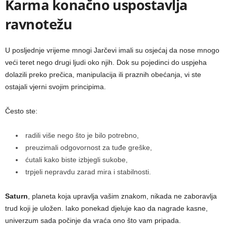
Karma konačno uspostavlja
ravnotežu
U posljednje vrijeme mnogi Jarčevi imali su osjećaj da nose mnogo
veći teret nego drugi ljudi oko njih. Dok su pojedinci do uspjeha
dolazili preko prečica, manipulacija ili praznih obećanja, vi ste
ostajali vjerni svojim principima.
Često ste:
radili više nego što je bilo potrebno,
preuzimali odgovornost za tuđe greške,
ćutali kako biste izbjegli sukobe,
trpjeli nepravdu zarad mira i stabilnosti.
Saturn
, planeta koja upravlja vašim znakom, nikada ne zaboravlja
trud koji je uložen. Iako ponekad djeluje kao da nagrade kasne,
univerzum sada počinje da vraća ono što vam pripada.