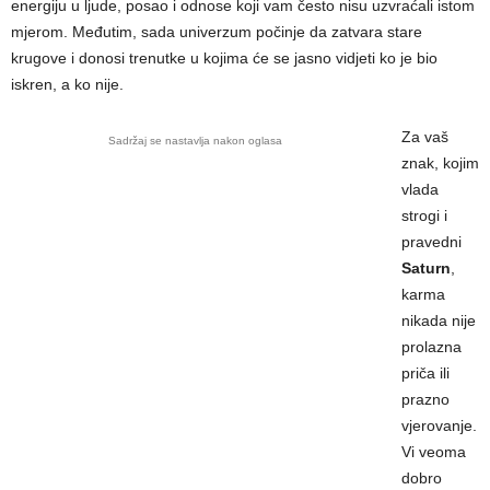
energiju u ljude, posao i odnose koji vam često nisu uzvraćali istom
mjerom. Međutim, sada univerzum počinje da zatvara stare
krugove i donosi trenutke u kojima će se jasno vidjeti ko je bio
iskren, a ko nije.
Za vaš
Sadržaj se nastavlja nakon oglasa
znak, kojim
vlada
strogi i
pravedni
Saturn
,
karma
nikada nije
prolazna
priča ili
prazno
vjerovanje.
Vi veoma
dobro