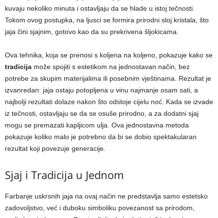
kuvaju nekoliko minuta i ostavljaju da se hlade u istoj tečnosti.
Tokom ovog postupka, na ljusci se formira prirodni sloj kristala, što
jaja čini sjajnim, gotovo kao da su prekrivena šljokicama.
Ova tehnika, koja se prenosi s koljena na koljeno, pokazuje kako se
tradicija
može spojiti s estetikom na jednostavan način, bez
potrebe za skupim materijalima ili posebnim vještinama. Rezultat je
izvanredan: jaja ostaju potopljena u vinu najmanje osam sati, a
najbolji rezultati dolaze nakon što odstoje cijelu noć. Kada se izvade
iz tečnosti, ostavljaju se da se osuše prirodno, a za dodatni sjaj
mogu se premazati kapljicom ulja. Ova jednostavna metoda
pokazuje koliko malo je potrebno da bi se dobio spektakularan
rezultat koji povezuje generacije.
Sjaj i Tradicija u Jednom
Farbanje uskrsnih jaja na ovaj način ne predstavlja samo estetsko
zadovoljstvo, već i duboku simboliku povezanost sa prirodom,