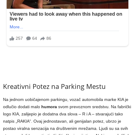
Kreativni Potez na Parking Mestu
Na jednom uobičajenom parkingu, vozač automobila marke KIA je
odlučio dodati malo
humora
svom prevoznom sredstvu. Na fabrički
logo KIA, zalijepio je dodatna dva slova – R i A – stvarajući tako
natpis „RAKIA“. Ovaj jednostavan, ali genijalan potez, ubrzo je
postao viralna senzacija na društvenim mrežama. Ljudi su sa svih