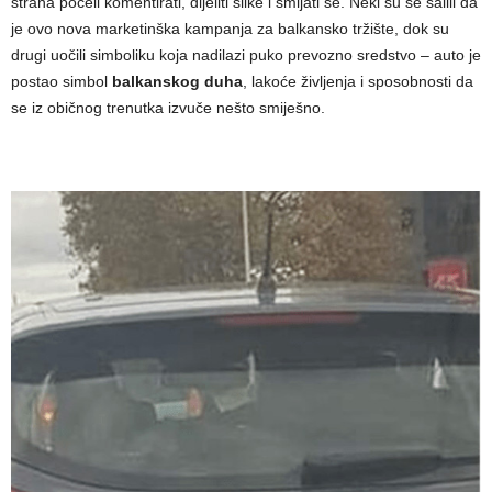
strana počeli komentirati, dijeliti slike i smijati se. Neki su se šalili da
je ovo nova marketinška kampanja za balkansko tržište, dok su
drugi uočili simboliku koja nadilazi puko prevozno sredstvo – auto je
postao simbol
balkanskog duha
, lakoće življenja i sposobnosti da
se iz običnog trenutka izvuče nešto smiješno.