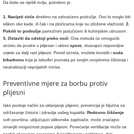
Da biste se riješili mrlja, potrebno je:
1. Nanijeti sirće
direktno na zahvaćeno područje. Ovo bi moglo biti
silikon oko kade, ili čak i na pločicama koje su izložene vlažnosti.
2.
Pokriti to područje
pamučnim jastučićem ili kuhinjskim ubrusom.
3. Ostaviti da odstoji preko noći
. Ova metoda će omogućiti
sirćetu da prodre u plijesan i ukloni
spore
, stvarajući nepovoljne
uvjete za dalji rast plijesni. Pored sirćeta, možete koristiti i
soda
bikarbonu
koja je također poznata po svojim svojstvima čišćenja i
neutralizaciji neprijatnih mirisa.
Preventivne mjere za borbu protiv
plijesni
Iako postoje načini za uklanjanje plijesni, prevencija je ključna za
održavanje čistoće i zdravlja vašeg kupatila.
Redovno čišćenje
svih površina, uključujući silikonske zaptivače, može značajno
smanjiti mogućnost pojave plijesni. Povećanje ventilacije može se
postići otvorenim prozorima ili korištenjem ventilatora, dok