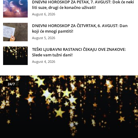
DNEVNI HOROSKOP ZA PETAK, 7. AVGUST: Dok će neki
liti suze, drugi će konačno uživati!
August 6, 2026
DNEVNI HOROSKOP ZA ČETVRTAK, 6. AVGUST: Dan
koji će mnogi pamtiti!
August 5, 2026
TEŠKI LJUBAVNI RASTANCI ČEKAJU OVE ZNAKOVE:
Slede vam tužni dani!
August 4, 2026
24/7