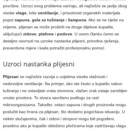
površine. Uzroci ovog problema variraju, ali najčešće se javlja zbog
visoke
vlage
, loše
ventilacije
, i prisutnosti organskih materijala
poput
sapuna
,
gela za tuširanje
i
šampona
. Ako se ne riješe na
vrijeme, plijesan se može proširiti na druge dijelove kupatila,
uključujući
zidove
,
plafone
i
podove
. U ovom članku ćemo se
detaljno osvrnuti na uzroke nastanka plijesni, prirodna rješenja,
preventivne mjere i kada potražiti profesionalnu pomoć.
Uzroci nastanka plijesni
Plijesan
se najčešće razvija u uvjetima visoke vlažnosti i
nedovoljne ventilacije. Na primjer, ako ste često u kupatilu nakon
tuširanja i ne ostavljate vrata otvorena, vlažan zrak ostaje zarobljen
unutar prostora. To stvara savršenu podlogu za rast
mikroorganizama. Također, ostaci sapuna i drugih proizvoda mogu
poslužiti kao hrana za plijesan, što dodatno pogoršava situaciju. U
nekim slučajevima, čak i zidovi i stropovi mogu biti pogođeni,
posebno ako je kupatilo obloženo pločicama koje zadržavaju vlagu.