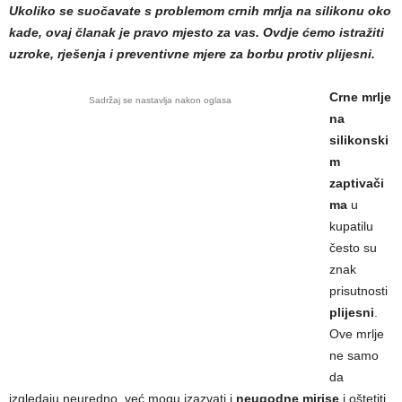
Ukoliko se suočavate s problemom crnih mrlja na silikonu oko
kade, ovaj članak je pravo mjesto za vas. Ovdje ćemo istražiti
uzroke, rješenja i preventivne mjere za borbu protiv plijesni.
Crne mrlje
Sadržaj se nastavlja nakon oglasa
na
silikonski
m
zaptivači
ma
u
kupatilu
često su
znak
prisutnosti
plijesni
.
Ove mrlje
ne samo
da
izgledaju neuredno, već mogu izazvati i
neugodne mirise
i oštetiti