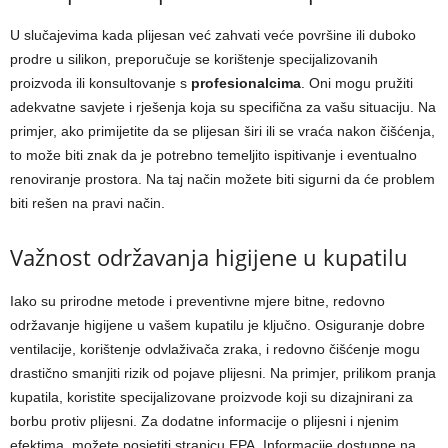
U slučajevima kada plijesan već zahvati veće površine ili duboko
prodre u silikon, preporučuje se korištenje specijalizovanih
proizvoda ili konsultovanje s
profesionalcima
. Oni mogu pružiti
adekvatne savjete i rješenja koja su specifična za vašu situaciju. Na
primjer, ako primijetite da se plijesan širi ili se vraća nakon čišćenja,
to može biti znak da je potrebno temeljito ispitivanje i eventualno
renoviranje prostora. Na taj način možete biti sigurni da će problem
biti rešen na pravi način.
Važnost održavanja higijene u kupatilu
Iako su prirodne metode i preventivne mjere bitne, redovno
održavanje higijene u vašem kupatilu je ključno. Osiguranje dobre
ventilacije, korištenje odvlaživača zraka, i redovno čišćenje mogu
drastično smanjiti rizik od pojave plijesni. Na primjer, prilikom pranja
kupatila, koristite specijalizovane proizvode koji su dizajnirani za
borbu protiv plijesni.
Za dodatne informacije o plijesni i njenim
efektima, možete posjetiti stranicu EPA. Informacije dostupne na