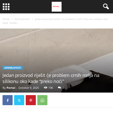
Home
Zanimljivosti
Jedan proizvod riješit će problem crnih mrlja na silikonu oko
kade “preko...
ZANIMLJIVOSTI
Jedan proizvod riješit će problem crnih mrlja na
silikonu oko kade “preko noći”
By
Portal
-
October 9, 2025
196
0