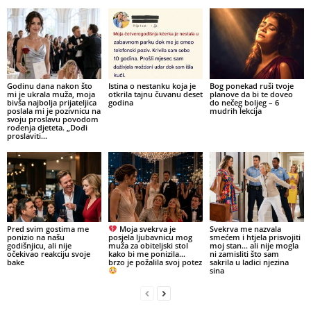
Godinu dana nakon što
Istina o nestanku koja je
Bog ponekad ruši tvoje
mi je ukrala muža, moja
otkrila tajnu čuvanu deset
planove da bi te doveo
bivša najbolja prijateljica
godina
do nečeg boljeg – 6
poslala mi je pozivnicu na
mudrih lekcija
svoju proslavu povodom
rođenja djeteta. „Dođi
proslaviti...
Pred svim gostima me
Moja svekrva je
Svekrva me nazvala
ponizio na našu
posjela ljubavnicu mog
smećem i htjela prisvojiti
godišnjicu, ali nije
muža za obiteljski stol
moj stan… ali nije mogla
očekivao reakciju svoje
kako bi me ponizila…
ni zamisliti što sam
bake
brzo je požalila svoj potez
sakrila u ladici njezina
sina