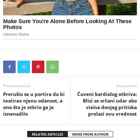
Previous article
Next article
Prerušio se u portira da bi
Čuveni kardiolog otkriva:
testirao njenu odanost, a
Blizi se srčani udar ako
ono što je otkrio ga je
visina donjeg pritiska
iznenadilo
prelazi ovu vrednost
RELATED ARTICLES
MORE FROM AUTHOR