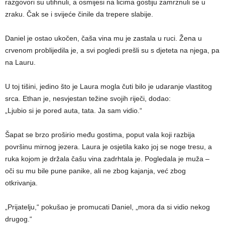
razgovori su utihnuli, a osmijesi na licima gostiju zamrznuli se u
zraku. Čak se i svijeće činile da trepere slabije.
Daniel je ostao ukočen, čaša vina mu je zastala u ruci. Žena u
crvenom problijedila je, a svi pogledi prešli su s djeteta na njega, pa
na Lauru.
U toj tišini, jedino što je Laura mogla čuti bilo je udaranje vlastitog
srca. Ethan je, nesvjestan težine svojih riječi, dodao:
„Ljubio si je pored auta, tata. Ja sam vidio.“
Šapat se brzo proširio među gostima, poput vala koji razbija
površinu mirnog jezera. Laura je osjetila kako joj se noge tresu, a
ruka kojom je držala čašu vina zadrhtala je. Pogledala je muža –
oči su mu bile pune panike, ali ne zbog kajanja, već zbog
otkrivanja.
„Prijatelju,“ pokušao je promucati Daniel, „mora da si vidio nekog
drugog.“