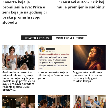
Koverta koja je
“Zaustavi auto! – Krik koji
promijenila sve: Priča o
mu je promijenio sudbinu”
ženi koja je na godišnjici
braka pronašla svoju
slobodu
RELATED ARTICLES
MORE FROM AUTHOR
Godinu dana nakon što
Istina o nestanku koja je
Bog ponekad ruši tvoje
mi je ukrala muža, moja
otkrila tajnu čuvanu deset
planove da bi te doveo
bivša najbolja prijateljica
godina
do nečeg boljeg – 6
poslala mi je pozivnicu na
mudrih lekcija
svoju proslavu povodom
rođenja djeteta. „Dođi
proslaviti...