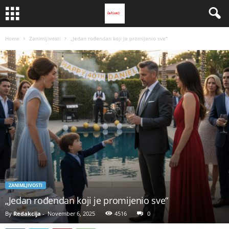
Home
Zanimljivosti
„Jedan rođendan koji je promijenio sve“
ZANIMLJIVOSTI
„Jedan rođendan koji je promijenio sve“
By
Redakcija
-
November 6, 2025
4516
0