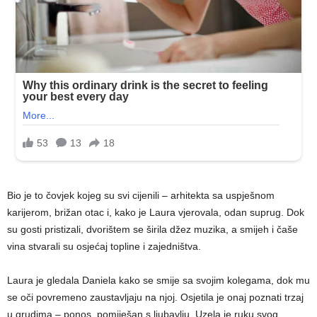
Bio je to čovjek kojeg su svi cijenili – arhitekta sa uspješnom
karijerom, brižan otac i, kako je Laura vjerovala, odan suprug. Dok
su gosti pristizali, dvorištem se širila džez muzika, a smijeh i čaše
vina stvarali su osjećaj topline i zajedništva.
Laura je gledala Daniela kako se smije sa svojim kolegama, dok mu
se oči povremeno zaustavljaju na njoj. Osjetila je onaj poznati trzaj
u grudima – ponos, pomiješan s ljubavlju. Uzela je ruku svog