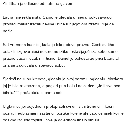
Ali Ethan je odlučno odmahnuo glavom.
Laura nije rekla ništa. Samo je gledala u njega, pokušavajući
pronaći makar tračak nevine istine u njegovom izrazu. Nije ga
našla.
Sat vremena kasnije, kuća je bila gotovo prazna. Gosti su tiho
odlazili, izgovarajući nespretne izlike, ostavljajući iza sebe samo
prazne čaše i težak mir tišine. Daniel je pokušavao prići Lauri, ali
ona se zaključala u spavaću sobu.
Sjedeći na rubu kreveta, gledala je svoj odraz u ogledalu. Maskara
joj je bila razmazana, a pogled pun bola i nevjerice. „Je li sve ovo
bila laž?“ prošaptala je sama sebi.
U glavi su joj odjednom prolepršali svi oni sitni trenutci – kasni
pozivi, neobjašnjeni sastanci, poruke koje je skrivao, osmijeh koji je
odavno izgubio toplinu. Sve je odjednom imalo smisla.