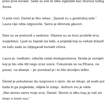
pravi prve korake. Sada su sve te slike izgledale kao stranice tuđeg
života.
U pola noći, Daniel je tiho rekao: „Spavat ću u gostinskoj sobi.“
Laura nije ništa odgovorila. Samo je klimnula glavom.
Dani su se pretvorili u sedmice. Glasine su se brzo proširile kroz
susjedstvo. Ljudi su šaptali iza leđa, a prijatelji koji su nekad dolazili
na kafu sada su izbjegavali kontakt očima.
Laura je, međutim, odlučila ostati dostojanstvena. Nosila je osmijeh
koji je bio više štit nego izraz sreće. Fokusirala se na Ethana, na
posao, na disanje – jer ponekad je i to bilo dovoljno teško.
Daniel je pokušavao da razgovara s njom, da se iskupi, ali svaki put
kada bi ga pogledala, vidjela bi izdaju. Jednom mu je rekla:
„Nisi slomio samo moje srce, Daniel. Slomio si sliku koju je naš sin
imao o svom ocu.“