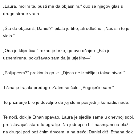
„Laura, molim te, pusti me da objasnim,“ čuo se njegov glas s
druge strane vrata.
„Šta da objasniš, Daniel?“ pitala je tiho, ali odlučno. „Naš sin te je
vidio.“
„Ona je klijentica,“ rekao je brzo, gotovo očajno. „Bila je
uznemirena, pokušavao sam da je utješim—“
„Poljupcem?“ prekinula ga je. „Djeca ne izmišljaju takve stvari.“
Tišina je trajala predugo. Zatim se čulo: „Pogriješio sam.“
To priznanje bilo je dovoljno da joj slomi posljednji komadić nade.
Te noći, dok je Ethan spavao, Laura je sjedila sama u dnevnoj sobi,
prelistavajući stare fotografije. Na jednoj su bili nasmijani na plaži,
na drugoj pod božićnim drvcem, a na trećoj Daniel drži Ethana dok