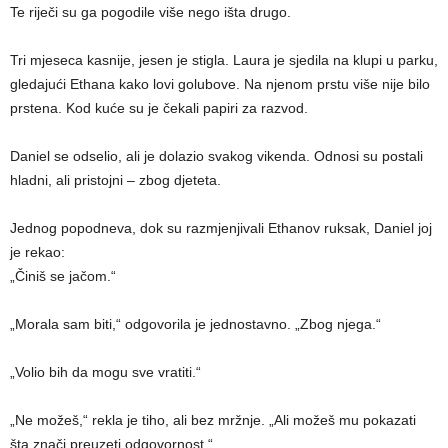
Te riječi su ga pogodile više nego išta drugo.
Tri mjeseca kasnije, jesen je stigla. Laura je sjedila na klupi u parku,
gledajući Ethana kako lovi golubove. Na njenom prstu više nije bilo
prstena. Kod kuće su je čekali papiri za razvod.
Daniel se odselio, ali je dolazio svakog vikenda. Odnosi su postali
hladni, ali pristojni – zbog djeteta.
Jednog popodneva, dok su razmjenjivali Ethanov ruksak, Daniel joj
je rekao:
„Činiš se jačom.“
„Morala sam biti,“ odgovorila je jednostavno. „Zbog njega.“
„Volio bih da mogu sve vratiti.“
„Ne možeš,“ rekla je tiho, ali bez mržnje. „Ali možeš mu pokazati
šta znači preuzeti odgovornost.“