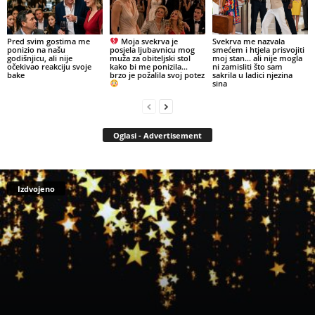
Pred svim gostima me
Moja svekrva je
Svekrva me nazvala
ponizio na našu
posjela ljubavnicu mog
smećem i htjela prisvojiti
godišnjicu, ali nije
muža za obiteljski stol
moj stan… ali nije mogla
očekivao reakciju svoje
kako bi me ponizila…
ni zamisliti što sam
bake
brzo je požalila svoj potez
sakrila u ladici njezina
sina
Oglasi - Advertisement
Izdvojeno