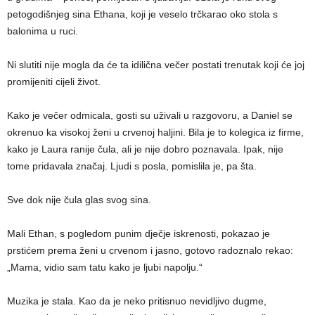
petogodišnjeg sina Ethana, koji je veselo trčkarao oko stola s
balonima u ruci.
Ni slutiti nije mogla da će ta idilična večer postati trenutak koji će joj
promijeniti cijeli život.
Kako je večer odmicala, gosti su uživali u razgovoru, a Daniel se
okrenuo ka visokoj ženi u crvenoj haljini. Bila je to kolegica iz firme,
kako je Laura ranije čula, ali je nije dobro poznavala. Ipak, nije
tome pridavala značaj. Ljudi s posla, pomislila je, pa šta.
Sve dok nije čula glas svog sina.
Mali Ethan, s pogledom punim dječje iskrenosti, pokazao je
prstićem prema ženi u crvenom i jasno, gotovo radoznalo rekao:
„Mama, vidio sam tatu kako je ljubi napolju.“
Muzika je stala. Kao da je neko pritisnuo nevidljivo dugme,