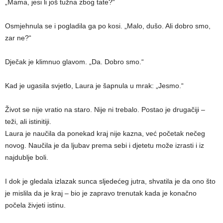
„Mama, jesi li još tužna zbog tate?“
Osmjehnula se i pogladila ga po kosi. „Malo, dušo. Ali dobro smo,
zar ne?“
Dječak je klimnuo glavom. „Da. Dobro smo.“
Kad je ugasila svjetlo, Laura je šapnula u mrak: „Jesmo.“
Život se nije vratio na staro. Nije ni trebalo. Postao je drugačiji –
teži, ali istinitiji.
Laura je naučila da ponekad kraj nije kazna, već početak nečeg
novog. Naučila je da ljubav prema sebi i djetetu može izrasti i iz
najdublje boli.
I dok je gledala izlazak sunca sljedećeg jutra, shvatila je da ono što
je mislila da je kraj – bio je zapravo trenutak kada je konačno
počela živjeti istinu.