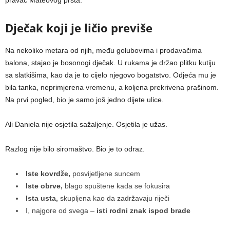
Dječak koji je ličio previše
Na nekoliko metara od njih, među golubovima i prodavačima
balona, stajao je bosonogi dječak. U rukama je držao plitku kutiju
sa slatkišima, kao da je to cijelo njegovo bogatstvo. Odjeća mu je
bila tanka, neprimjerena vremenu, a koljena prekrivena prašinom.
Na prvi pogled, bio je samo još jedno dijete ulice.
Ali Daniela nije osjetila sažaljenje. Osjetila je užas.
Razlog nije bilo siromaštvo. Bio je to odraz.
Iste kovrdže,
posvijetljene suncem
Iste obrve,
blago spuštene kada se fokusira
Ista usta,
skupljena kao da zadržavaju riječi
I, najgore od svega –
isti rodni znak ispod brade