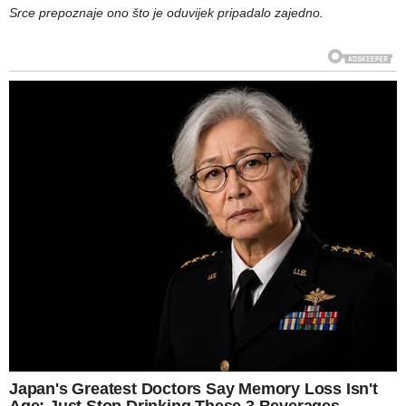
Srce prepoznaje ono što je oduvijek pripadalo zajedno.