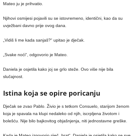
Mateo ju je prihvatio.
Njihovi osmijesi pojavili su se istovremeno, identični, kao da su
uvježbani davno prije ovog dana.
„Vidiš li me kada sanjaš?“ upitao je dječak.
„Svake noći“, odgovorio je Mateo.
Daniela je osjetila kako joj se grlo steže. Ovo više nije bila
slučajnost.
Istina koja se opire poricanju
Dječak se zvao Pablo. Živio je s tetkom Consuelo, starijom ženom
koja je spavala na klupi nedaleko od njih, iscrpljena životom i
bolešću. Nije bilo bajkovitog objašnjenja, niti jednostavne greške.
Kada je Mateo izgovorio riječ „brat“, Daniela je osjetila kako se sve