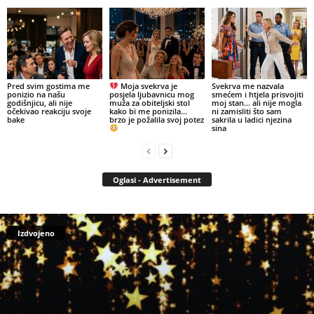
Pred svim gostima me
Moja svekrva je
Svekrva me nazvala
ponizio na našu
posjela ljubavnicu mog
smećem i htjela prisvojiti
godišnjicu, ali nije
muža za obiteljski stol
moj stan… ali nije mogla
očekivao reakciju svoje
kako bi me ponizila…
ni zamisliti što sam
bake
brzo je požalila svoj potez
sakrila u ladici njezina
sina
Oglasi - Advertisement
Izdvojeno