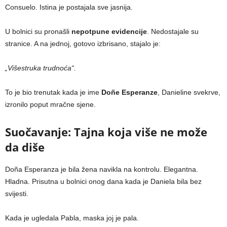
Consuelo. Istina je postajala sve jasnija.
U bolnici su pronašli
nepotpune evidencije
. Nedostajale su
stranice. A na jednoj, gotovo izbrisano, stajalo je:
„Višestruka trudnoća“.
To je bio trenutak kada je ime
Doñe Esperanze
, Danieline svekrve,
izronilo poput mračne sjene.
Suočavanje: Tajna koja više ne može
da diše
Doña Esperanza je bila žena navikla na kontrolu. Elegantna.
Hladna. Prisutna u bolnici onog dana kada je Daniela bila bez
svijesti.
Kada je ugledala Pabla, maska joj je pala.