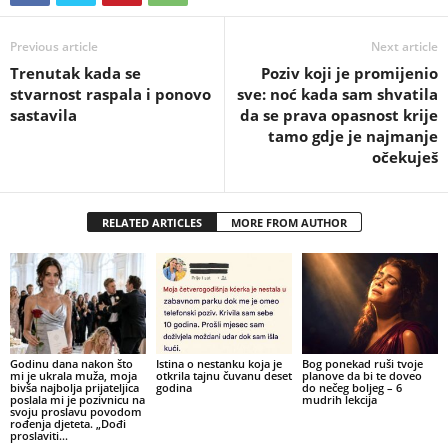
Previous article
Next article
Trenutak kada se
Poziv koji je promijenio
stvarnost raspala i ponovo
sve: noć kada sam shvatila
sastavila
da se prava opasnost krije
tamo gdje je najmanje
očekuješ
RELATED ARTICLES
MORE FROM AUTHOR
Godinu dana nakon što
Istina o nestanku koja je
Bog ponekad ruši tvoje
mi je ukrala muža, moja
otkrila tajnu čuvanu deset
planove da bi te doveo
bivša najbolja prijateljica
godina
do nečeg boljeg – 6
poslala mi je pozivnicu na
mudrih lekcija
svoju proslavu povodom
rođenja djeteta. „Dođi
proslaviti...