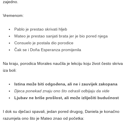
zajedno.
Vremenom:
Pablo je prestao skrivati hljeb
Mateo je prestao sanjati brata jer je bio pored njega
Consuelo je postala dio porodice
Čak se i Doña Esperanza promijenila
Na kraju, porodica Morales naučila je lekciju koju život često skriva
iza boli:
Istina može biti odgođena, ali ne i zauvijek zakopana
Djeca ponekad znaju ono što odrasli odbijaju da vide
Ljubav ne briše prošlost, ali može izliječiti budućnost
I dok su dječaci spavali, jedan pored drugog, Daniela je konačno
razumjela ono što je Mateo znao od početka: