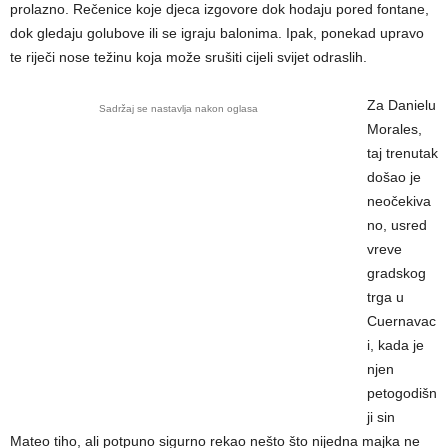
prolazno. Rečenice koje djeca izgovore dok hodaju pored fontane,
dok gledaju golubove ili se igraju balonima. Ipak, ponekad upravo
te riječi nose težinu koja može srušiti cijeli svijet odraslih.
Za Danielu
Sadržaj se nastavlja nakon oglasa
Morales,
taj trenutak
došao je
neočekiva
no, usred
vreve
gradskog
trga u
Cuernavac
i, kada je
njen
petogodišn
ji sin
Mateo tiho, ali potpuno sigurno rekao nešto što nijedna majka ne