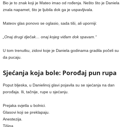
Bio je to znak koji je Mateo imao od rođenja. Nešto što je Daniela
znala napamet, što je ljubila dok ga je uspavljivala.
Mateov glas ponovo se oglasio, sada tiši, ali uporniji:
„Onaj drugi dječak… onaj kojeg viđam dok spavam.“
U tom trenutku, zidovi koje je Daniela godinama gradila počeli su
da pucaju.
Sjećanja koja bole: Porođaj pun rupa
Poput bljeska, u Danielinoj glavi pojavila su se sjećanja na dan
porođaja. Ili, tačnije, rupe u sjećanju.
Prejaka svjetla u bolnici.
Glasovi koji se preklapaju.
Anestezija.
Tišina.