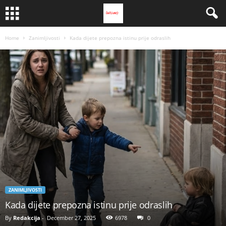
Home
Zanimljivosti
Kada dijete prepozna istinu prije odraslih
ZANIMLJIVOSTI
Kada dijete prepozna istinu prije odraslih
By
Redakcija
-
December 27, 2025
6978
0