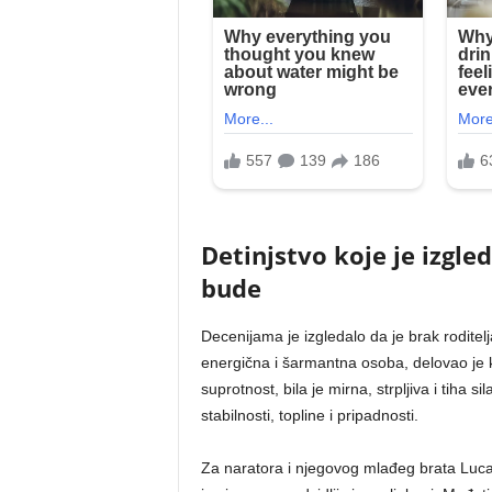
Detinjstvo koje je izgle
bude
Decenijama je izgledalo da je brak roditel
energična i šarmantna osoba, delovao je
suprotnost, bila je mirna, strpljiva i tiha s
stabilnosti, topline i pripadnosti.
Za naratora i njegovog mlađeg brata Lucas