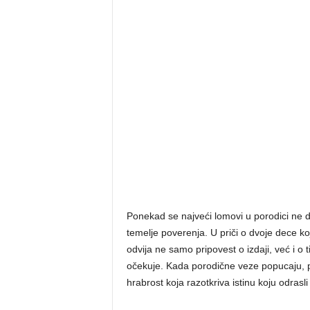
Ponekad se najveći lomovi u porodici ne d
temelje poverenja. U priči o dvoje dece 
odvija ne samo pripovest o izdaji, već i o
očekuje. Kada porodične veze popucaju, 
hrabrost koja razotkriva istinu koju odrasli