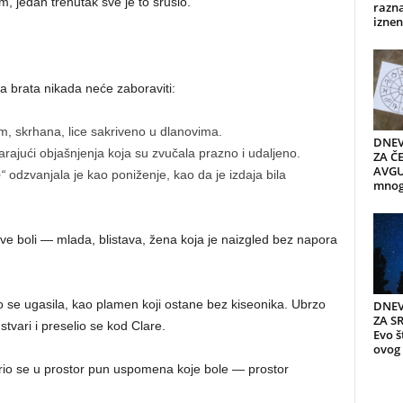
im, jedan trenutak sve je to srušio.
razn
iznen
a brata nikada neće zaboraviti:
m, skrhana, lice sakriveno u dlanovima.
DNEV
ajući objašnjenja koja su zvučala prazno i udaljeno.
ZA ČE
AVGUS
“
odzvanjala je kao poniženje, kao da je izdaja bila
mnogi
hove boli — mlada, blistava, žena koja je naizgled bez napora
mo se ugasila, kao plamen koji ostane bez kiseonika. Ubrzo
DNEV
ZA S
tvari i preselio se kod Clare.
Evo š
ovog 
orio se u prostor pun uspomena koje bole — prostor