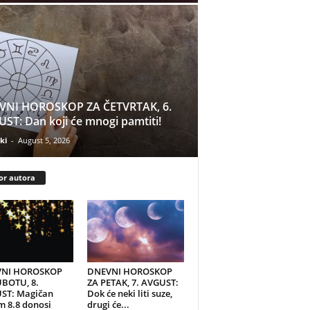
VNI HOROSKOP ZA ČETVRTAK, 6.
ST: Dan koji će mnogi pamtiti!
ki
-
August 5, 2026
or autora
NI HOROSKOP
DNEVNI HOROSKOP
UBOTU, 8.
ZA PETAK, 7. AVGUST:
ST: Magičan
Dok će neki liti suze,
 8.8 donosi
drugi će...