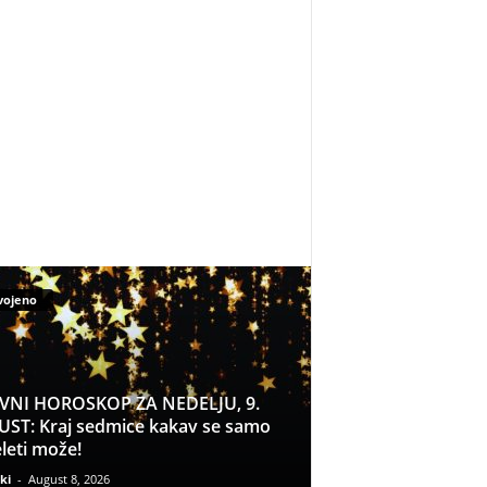
vojeno
VNI HOROSKOP ZA NEDELJU, 9.
ST: Kraj sedmice kakav se samo
leti može!
ki
-
August 8, 2026