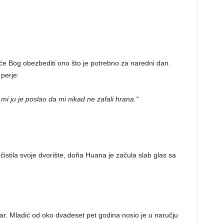
 će Bog obezbediti ono što je potrebno za naredni dan.
 perje:
 ju je poslao da mi nikad ne zafali hrana.“
stila svoje dvorište, doña Huana je začula slab glas sa
par. Mladić od oko dvadeset pet godina nosio je u naručju