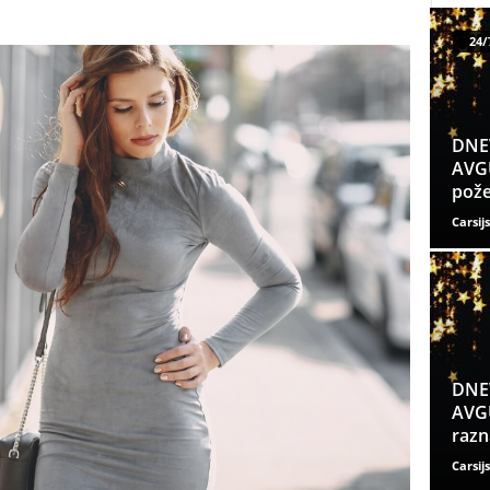
24/
DNE
AVGU
pože
Carsijs
DNE
AVGU
razn
Carsijs