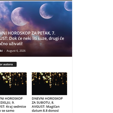
VNI HOROSKOP ZA PETAK, 7.
ST: Dok će neki liti suze, drugi će
čno uživati!
ki
-
August 6, 2026
or autora
NI HOROSKOP
DNEVNI HOROSKOP
DELJU, 9.
ZA SUBOTU, 8.
ST: Kraj sedmice
AVGUST: Magičan
v se samo
datum 8.8 donosi