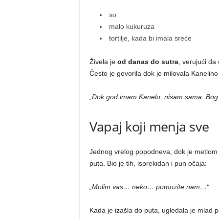
so
malo kukuruza
tortilje, kada bi imala sreće
Živela je
od danas do sutra
, verujući da
Često je govorila dok je milovala Kanelino
„Dok god imam Kanelu, nisam sama. Bog mi
Vapaj koji menja sve
Jednog vrelog popodneva, dok je metlom či
puta. Bio je tih, isprekidan i pun očaja:
„Molim vas… neko… pomozite nam…“
Kada je izašla do puta, ugledala je mlad 