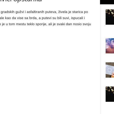
dskih gužvi i asfaltiranih puteva, živela je starica po
e kao da vise sa brda, a putevi su bili suvi, ispucali i
e u tom mestu teklo sporije, ali je svaki dan nosio svoju