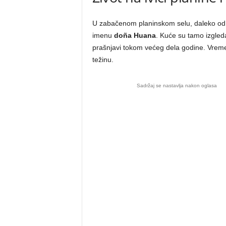
U zabačenom planinskom selu, daleko od gra
imenu
doña Huana
. Kuće su tamo izgledal
prašnjavi tokom većeg dela godine. Vreme j
težinu.
Sadržaj se nastavlja nakon oglasa