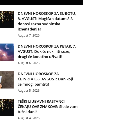
DNEVNI HOROSKOP ZA SUBOTU,
8. AVGUST: Magičan datum 8.8
donosi razna sudbinska
iznenađenja!
August 7, 2026
DNEVNI HOROSKOP ZA PETAK, 7.
AVGUST: Dok će neki liti suze,
drugi će konačno uživati!
August 6, 2026
DNEVNI HOROSKOP ZA
ČETVRTAK, 6. AVGUST: Dan koji
će mnogi pamtiti!
August 5, 2026
TEŠKI LJUBAVNI RASTANCI
ČEKAJU OVE ZNAKOVE: Slede vam
tužni dani!
August 4, 2026