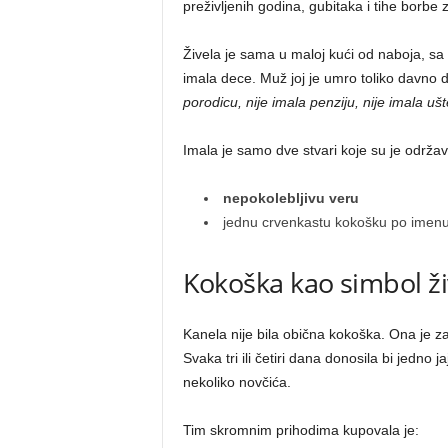
preživljenih godina, gubitaka i tihe borbe
Živela je sama u maloj kući od naboja, sa 
imala dece. Muž joj je umro toliko davno
porodicu, nije imala penziju, nije imala uš
Imala je samo dve stvari koje su je održav
nepokolebljivu veru
jednu crvenkastu kokošku po imen
Kokoška kao simbol ž
Kanela nije bila obična kokoška. Ona je 
Svaka tri ili četiri dana donosila bi jedno
nekoliko novčića.
Tim skromnim prihodima kupovala je: