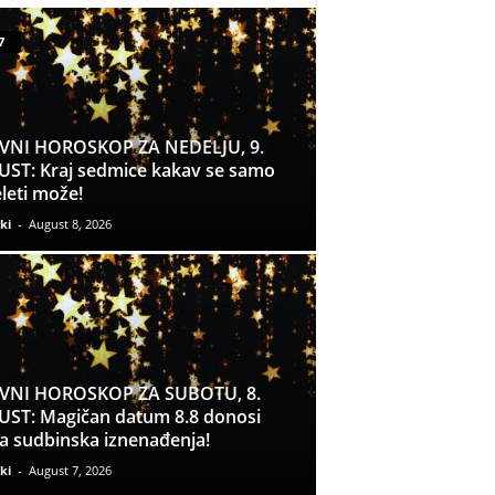
7
VNI HOROSKOP ZA NEDELJU, 9.
ST: Kraj sedmice kakav se samo
leti može!
ki
-
August 8, 2026
VNI HOROSKOP ZA SUBOTU, 8.
ST: Magičan datum 8.8 donosi
a sudbinska iznenađenja!
ki
-
August 7, 2026