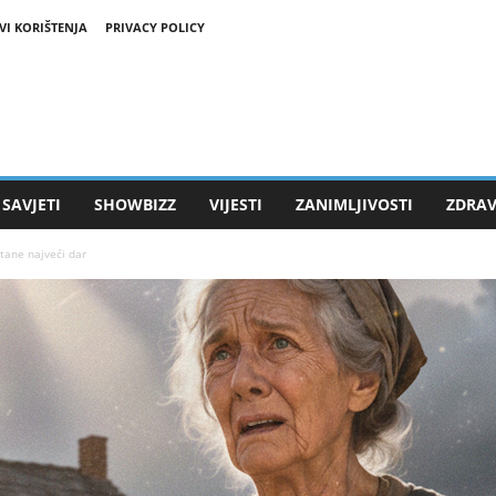
VI KORIŠTENJA
PRIVACY POLICY
SAVJETI
SHOWBIZZ
VIJESTI
ZANIMLJIVOSTI
ZDRAV
tane najveći dar