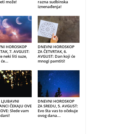
eti može!
razna sudbinska
iznenađenja!
NI HOROSKOP
DNEVNI HOROSKOP
TAK, 7. AVGUST:
ZA ČETVRTAK, 6.
e neki liti suze,
AVGUST: Dan koji će
će...
mnogi pamtiti!
I LJUBAVNI
DNEVNI HOROSKOP
ANCI ČEKAJU OVE
ZA SREDU, 5. AVGUST:
OVE: Slede vam
Evo šta vas to očekuje
 dani!
ovog dana...