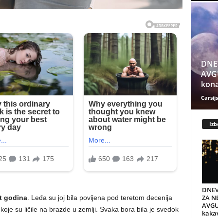
DNE
AVGU
kona
Carsijs
Izb
DNEV
ZA NE
 godina
. Leđa su joj bila povijena pod teretom decenija
AVGU
je su ličile na brazde u zemlji. Svaka bora bila je svedok
kaka