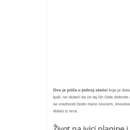
Ovo je priča o jednoj starici
koja je dala
ljudi, ne sluteći da će taj čin
čiste dobrote 
se vrednosti često mere novcem, imovino
dolazi iz srca.
Život na ivici planine i