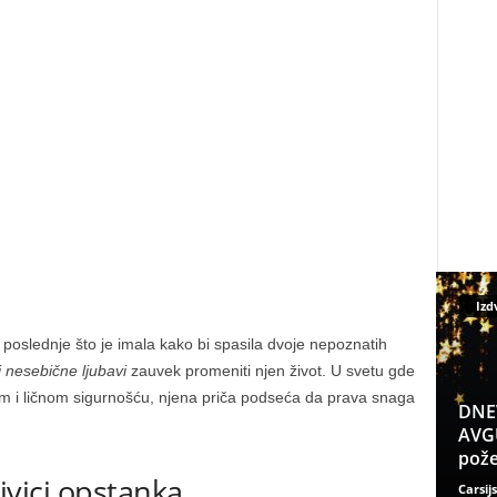
Izd
 poslednje što je imala kako bi spasila dvoje nepoznatih
i nesebične ljubavi
zauvek promeniti njen život. U svetu gde
m i ličnom sigurnošću, njena priča podseća da prava snaga
DNE
AVGU
pože
 ivici opstanka
Carsijs