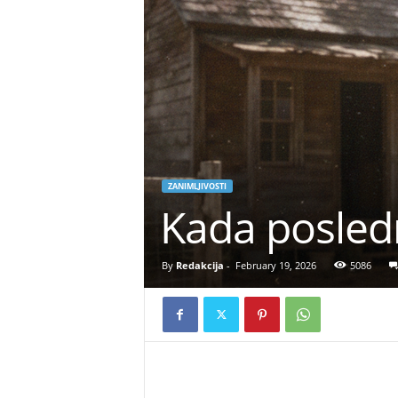
ZANIMLJIVOSTI
Kada posledn
By
Redakcija
-
February 19, 2026
5086