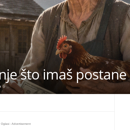
je što imaš postane 
0
Oglasi - Advertisement