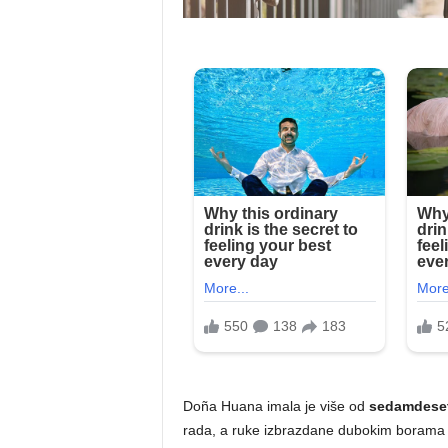
Doña Huana imala je više od
sedamdeset
rada, a ruke izbrazdane dubokim borama ko