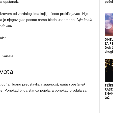
požel
 za opstanak.
krovom od zarđalog lima koji je često prokišnjavao. Nije
 da je njegov glas postao samo bleda uspomena.
Nije imala
teđevinu
.
ale:
DNEV
ZA PE
Dok ć
drugi 
u
Kanela
ivota
za doña Huanu predstavljala
sigurnost, nadu i opstanak
.
TEŠK
RAST
 jaje. Ponekad bi ga starica pojela, a ponekad prodala za
ZNAK
tužni