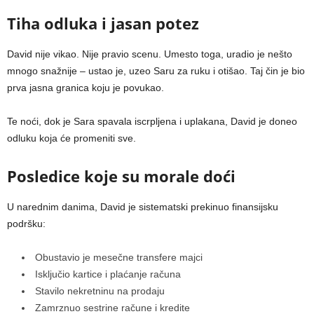
Tiha odluka i jasan potez
David nije vikao. Nije pravio scenu. Umesto toga, uradio je nešto
mnogo snažnije – ustao je, uzeo Saru za ruku i otišao. Taj čin je bio
prva jasna granica koju je povukao.
Te noći, dok je Sara spavala iscrpljena i uplakana, David je doneo
odluku koja će promeniti sve.
Posledice koje su morale doći
U narednim danima, David je sistematski prekinuo finansijsku
podršku:
Obustavio je mesečne transfere majci
Isključio kartice i plaćanje računa
Stavilo nekretninu na prodaju
Zamrznuo sestrine račune i kredite