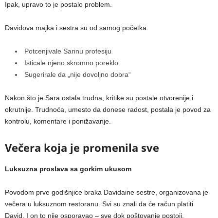
Ipak, upravo to je postalo problem.
Davidova majka i sestra su od samog početka:
Potcenjivale Sarinu profesiju
Isticale njeno skromno poreklo
Sugerirale da „nije dovoljno dobra“
Nakon što je Sara ostala trudna, kritike su postale otvorenije i
okrutnije. Trudnoća, umesto da donese radost, postala je povod za
kontrolu, komentare i ponižavanje.
Večera koja je promenila sve
Luksuzna proslava sa gorkim ukusom
Povodom prve godišnjice braka Davidaine sestre, organizovana je
večera u luksuznom restoranu. Svi su znali da će račun platiti
David. I on to nije osporavao – sve dok poštovanje postoji.