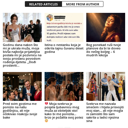
RELATED ARTICLES
MORE FROM AUTHOR
Godinu dana nakon što
Istina o nestanku koja je
Bog ponekad ruši tvoje
mi je ukrala muža, moja
otkrila tajnu čuvanu deset
planove da bi te doveo
bivša najbolja prijateljica
godina
do nečeg boljeg – 6
poslala mi je pozivnicu na
mudrih lekcija
svoju proslavu povodom
rođenja djeteta. „Dođi
proslaviti...
Pred svim gostima me
Moja svekrva je
Svekrva me nazvala
ponizio na našu
posjela ljubavnicu mog
smećem i htjela prisvojiti
godišnjicu, ali nije
muža za obiteljski stol
moj stan… ali nije mogla
očekivao reakciju svoje
kako bi me ponizila…
ni zamisliti što sam
bake
brzo je požalila svoj potez
sakrila u ladici njezina
sina