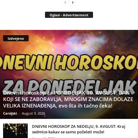
Oglasi - Advertisement
Izdvojeno
Dnevni horoskop za PONEDELJAK 10. AVGUST: DAN
KOJI SE NE ZABORAVLJA, MNOGIM ZNACIMA DOLAZE
VELIKA IZNENAĐENJA, evo šta ih tačno čeka!
Carsijski
-
August 9, 2026
DNEVNI HOROSKOP ZA NEDELJU, 9. AVGUST: Kraj
sedmice kakav se samo poželeti može!