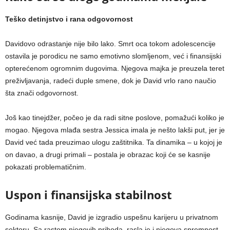
Teško detinjstvo i rana odgovornost
Davidovo odrastanje nije bilo lako. Smrt oca tokom adolescencije
ostavila je porodicu ne samo emotivno slomljenom, već i finansijski
opterećenom ogromnim dugovima. Njegova majka je preuzela teret
preživljavanja, radeći duple smene, dok je David vrlo rano naučio
šta znači odgovornost.
Još kao tinejdžer, počeo je da radi sitne poslove, pomažući koliko je
mogao. Njegova mlađa sestra Jessica imala je nešto lakši put, jer je
David već tada preuzimao ulogu zaštitnika. Ta dinamika – u kojoj je
on davao, a drugi primali – postala je obrazac koji će se kasnije
pokazati problematičnim.
Uspon i finansijska stabilnost
Godinama kasnije, David je izgradio uspešnu karijeru u privatnom
sektoru. Sa rastom njegovih prihoda, rasla je i njegova spremnost