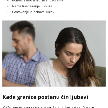
Pomoć samo u hitnim situacijama
Nema finansiranja luksuza
Poštovanje je osnovni uslov
Kada granice postanu čin ljubavi
Rođenjem njihovog sina, sve se dodatno kristalisalo. Sara je