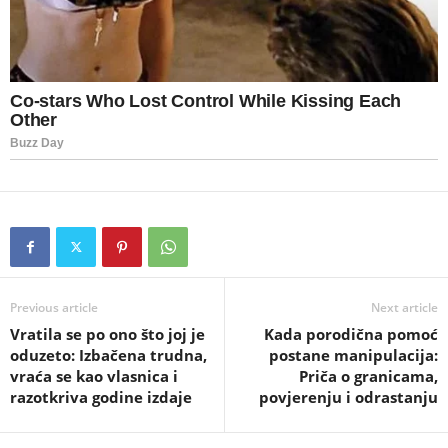
Previous article
Next article
Vratila se po ono što joj je
Kada porodična pomoć
oduzeto: Izbačena trudna,
postane manipulacija:
vraća se kao vlasnica i
Priča o granicama,
razotkriva godine izdaje
povjerenju i odrastanju