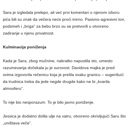
Sara je izgledala prelepo, ali već prvi komentari o njenom izboru
pića bili su znak da večera neće proći mirno. Pasivno-agresivni ton,
podsmeh i „briga“ za bebu brzo su se pretvorili u otvoreno
zadiranje u njenu privatnost.
Kulminacija poniženja
Kada je Sara, zbog mučnine, nakratko napustila sto, umesto
razumevanja dočekala ju je surovost. Davidova majka je pred
svima izgovorila rečenicu koja je prešla svaku granicu – sugerišući
da trudnica treba da jede negde drugde kako ne bi „kvarila
atmosferu“.
To nije bio nesporazum. To je bilo javno poniženje.
Jessica je dodatno dolila ulje na vatru, otvoreno okrivljujući Saru što
„uništava veče“.