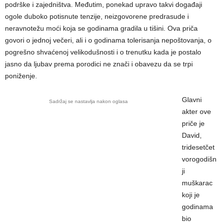
podrške i zajedništva. Međutim, ponekad upravo takvi događaji
ogole duboko potisnute tenzije, neizgovorene predrasude i
neravnotežu moći koja se godinama gradila u tišini. Ova priča
govori o jednoj večeri, ali i o godinama tolerisanja nepoštovanja, o
pogrešno shvaćenoj velikodušnosti i o trenutku kada je postalo
jasno da ljubav prema porodici ne znači i obavezu da se trpi
poniženje.
Glavni
Sadržaj se nastavlja nakon oglasa
akter ove
priče je
David,
tridesetčet
vorogodišn
ji
muškarac
koji je
godinama
bio