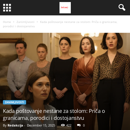
Home
Zanimljivosti
Kada poštovanje nestane za stolom: Priča o granicama,
porodici i dostojanstvu
ZANIMLJIVOSTI
Kada poštovanje nestane za stolom: Priča o
granicama, porodici i dostojanstvu
By
Redakcija
-
December 15, 2025
422
0