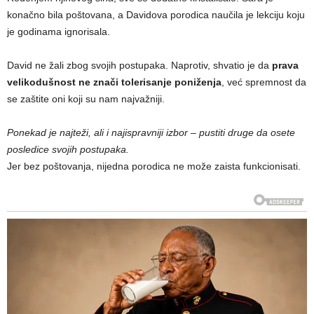
konačno bila poštovana, a Davidova porodica naučila je lekciju koju
je godinama ignorisala.
David ne žali zbog svojih postupaka. Naprotiv, shvatio je da
prava
velikodušnost ne znači tolerisanje poniženja
, već spremnost da
se zaštite oni koji su nam najvažniji.
Ponekad je najteži, ali i najispravniji izbor – pustiti druge da osete
posledice svojih postupaka.
Jer bez poštovanja, nijedna porodica ne može zaista funkcionisati.