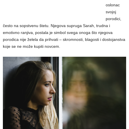
oslonac
svojoj
porodici,
često na sopstvenu štetu. Njegova supruga Sarah, trudna i
emotivno ranjiva, postala je simbol svega onoga što njegova
porodica nije želela da prihvati – skromnosti, blagosti i dostojanstva
koje se ne može kupiti novcem.