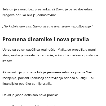
Telefon je zvonio bez prestanka, ali David je ostao dosledan.
Njegova poruka bila je jednostavna:
„Ne kažnjavam vas. Samo više ne finansiram nepoštovanje.“
Promena dinamike i nova pravila
Ubrzo su se svi suočili sa realnošću. Majka se preselila u manji
stan, sestra je morala da radi više, a život bez oslonca postao je
izazov.
Ali najvažnija promena bila je
promena odnosa prema Sari.
Izvinjenja, pokloni i pokušaji popravljanja odnosa su stigli – ali
finansijska podrška se nije vratila.
David je jasno definisao nova pravila: