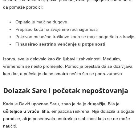
da pomaže porodici:
Otplatio je majčine dugove
Prepisao kuću na svoje ime radi sigurnosti
Pokrivao mesečne troškove kada se majci pogoršalo zdravlje
Finansirao sestrino venčanje u potpunosti
Isprva, sve je delovalo kao čin ljubavi i zahvalnosti. Međutim,
vremenom se nešto promenilo. Pomoć je prestala da se doživljava
kao dar, a počela je da se smatra nečim što se podrazumeva.
Dolazak Sare i početak nepoštovanja
Kada je David upoznao Saru, znao je da je drugačija. Bila je
učiteljica u vrtiću
, tiha, empatična i iskrena. Nije dolazila iz bogate
porodice, ali je posedovala unutrašnju stabilnost koja se ne može
naučiti.