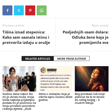
Previous article
Next article
Tišina iznad stepenica:
Posljednjih osam dolara:
Kako sam saznala istinu i
Odluka žene koja je
pretvorila izdaju u oružje
promijenila sve
RELATED ARTICLES
MORE FROM AUTHOR
Godinu dana nakon što
Istina o nestanku koja je
Bog ponekad ruši tvoje
mi je ukrala muža, moja
otkrila tajnu čuvanu deset
planove da bi te doveo
bivša najbolja prijateljica
godina
do nečeg boljeg – 6
poslala mi je pozivnicu na
mudrih lekcija
svoju proslavu povodom
rođenja djeteta. „Dođi