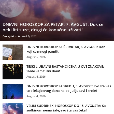
DNEVNI HOROSKOP ZA PETAK, 7. AVGUST: Dok će
neki liti suze, drugi će konačno uživati!
Carsijski
-
August 6, 2026
DNEVNI HOROSKOP ZA ČETVRTAK, 6. AVGUST: Dan
koji će mnogi pamtiti!
August 5, 2026
TEŠKI LJUBAVNI RASTANCI ČEKAJU OVE ZNAKOVE:
Slede vam tužni dani!
August 4, 2026
DNEVNI HOROSKOP ZA SREDU, 5. AVGUST: Evo šta vas
to očekuje ovog dana na polju ljubavi i sreće!
August 4, 2026
VELIKI SUDBINSKI HOROSKOP DO 15. AVGUSTA: Sa
sudbinom nema šale, evo šta vas čeka!