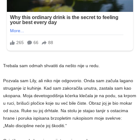
Trebala sam odmah shvatiti da nešto nije u redu.
Pozvala sam Lily, ali niko nije odgovorio. Onda sam začula lagano
struganje iz kuhinje. Kad sam zakoračila unutra, zastala sam kao
ukopana. Moja devetogodišnja kćerka klečala je na podu, sa krpom
u ruci, brišući pločice koje su već bile čiste. Obraz joj je bio mokar
od suza. Ruke su joj drhtale. Na stolu je stajao tanjir s ostacima
hrane i poruka ispisana brzopletim rukopisom moje svekrve:
„Malo discipline neće joj škoditi.“