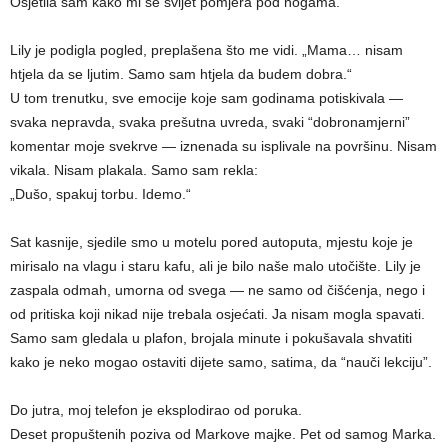
Osjetila sam kako mi se svijet pomjera pod nogama.
Lily je podigla pogled, preplašena što me vidi. „Mama… nisam
htjela da se ljutim. Samo sam htjela da budem dobra.“
U tom trenutku, sve emocije koje sam godinama potiskivala —
svaka nepravda, svaka prešutna uvreda, svaki “dobronamjerni”
komentar moje svekrve — iznenada su isplivale na površinu. Nisam
vikala. Nisam plakala. Samo sam rekla:
„Dušo, spakuj torbu. Idemo.“
Sat kasnije, sjedile smo u motelu pored autoputa, mjestu koje je
mirisalo na vlagu i staru kafu, ali je bilo naše malo utočište. Lily je
zaspala odmah, umorna od svega — ne samo od čišćenja, nego i
od pritiska koji nikad nije trebala osjećati. Ja nisam mogla spavati.
Samo sam gledala u plafon, brojala minute i pokušavala shvatiti
kako je neko mogao ostaviti dijete samo, satima, da “nauči lekciju”.
Do jutra, moj telefon je eksplodirao od poruka.
Deset propuštenih poziva od Markove majke. Pet od samog Marka.