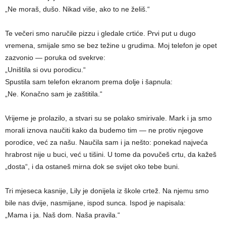
„Ne moraš, dušo. Nikad više, ako to ne želiš.“
Te večeri smo naručile pizzu i gledale crtiće. Prvi put u dugo
vremena, smijale smo se bez težine u grudima. Moj telefon je opet
zazvonio — poruka od svekrve:
„Uništila si ovu porodicu.“
Spustila sam telefon ekranom prema dolje i šapnula:
„Ne. Konačno sam je zaštitila.“
Vrijeme je prolazilo, a stvari su se polako smirivale. Mark i ja smo
morali iznova naučiti kako da budemo tim — ne protiv njegove
porodice, već za našu. Naučila sam i ja nešto: ponekad najveća
hrabrost nije u buci, već u tišini. U tome da povučeš crtu, da kažeš
„dosta“, i da ostaneš mirna dok se svijet oko tebe buni.
Tri mjeseca kasnije, Lily je donijela iz škole crtež. Na njemu smo
bile nas dvije, nasmijane, ispod sunca. Ispod je napisala:
„Mama i ja. Naš dom. Naša pravila.“