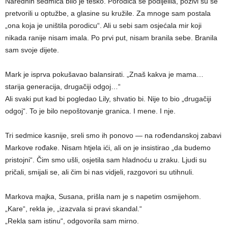
Narednih sedmica bilo je teško. Porodica se podijelila, pozivi su se
pretvorili u optužbe, a glasine su kružile. Za mnoge sam postala
„ona koja je uništila porodicu“. Ali u sebi sam osjećala mir koji
nikada ranije nisam imala. Po prvi put, nisam branila sebe. Branila
sam svoje dijete.
Mark je isprva pokušavao balansirati. „Znaš kakva je mama…
starija generacija, drugačiji odgoj…“
Ali svaki put kad bi pogledao Lily, shvatio bi. Nije to bio „drugačiji
odgoj“. To je bilo nepoštovanje granica. I mene. I nje.
Tri sedmice kasnije, sreli smo ih ponovo — na rođendanskoj zabavi
Markove rođake. Nisam htjela ići, ali on je insistirao „da budemo
pristojni“. Čim smo ušli, osjetila sam hladnoću u zraku. Ljudi su
pričali, smijali se, ali čim bi nas vidjeli, razgovori su utihnuli.
Markova majka, Susana, prišla nam je s napetim osmijehom.
„Kare“, rekla je, „izazvala si pravi skandal.“
„Rekla sam istinu“, odgovorila sam mirno.