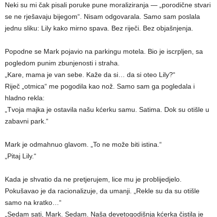
Neki su mi čak pisali poruke pune moraliziranja — „porodične stvari
se ne rješavaju bijegom“. Nisam odgovarala. Samo sam poslala
jednu sliku: Lily kako mirno spava. Bez riječi. Bez objašnjenja.
Popodne se Mark pojavio na parkingu motela. Bio je iscrpljen, sa
pogledom punim zbunjenosti i straha.
„Kare, mama je van sebe. Kaže da si… da si oteo Lily?“
Riječ „otmica“ me pogodila kao nož. Samo sam ga pogledala i
hladno rekla:
„Tvoja majka je ostavila našu kćerku samu. Satima. Dok su otišle u
zabavni park.“
Mark je odmahnuo glavom. „To ne može biti istina.“
„Pitaj Lily.“
Kada je shvatio da ne pretjerujem, lice mu je problijedjelo.
Pokušavao je da racionalizuje, da umanji. „Rekle su da su otišle
samo na kratko…“
„Sedam sati, Mark. Sedam. Naša devetogodišnja kćerka čistila je