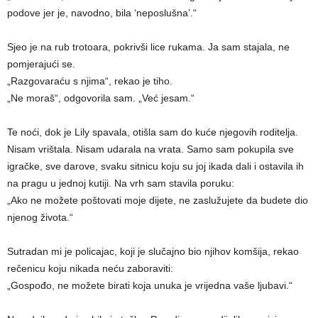
podove jer je, navodno, bila ‘neposlušna’.“
Sjeo je na rub trotoara, pokrivši lice rukama. Ja sam stajala, ne
pomjerajući se.
„Razgovaraću s njima“, rekao je tiho.
„Ne moraš“, odgovorila sam. „Već jesam.“
Te noći, dok je Lily spavala, otišla sam do kuće njegovih roditelja.
Nisam vrištala. Nisam udarala na vrata. Samo sam pokupila sve
igračke, sve darove, svaku sitnicu koju su joj ikada dali i ostavila ih
na pragu u jednoj kutiji. Na vrh sam stavila poruku:
„Ako ne možete poštovati moje dijete, ne zaslužujete da budete dio
njenog života.“
Sutradan mi je policajac, koji je slučajno bio njihov komšija, rekao
rečenicu koju nikada neću zaboraviti:
„Gospođo, ne možete birati koja unuka je vrijedna vaše ljubavi.“