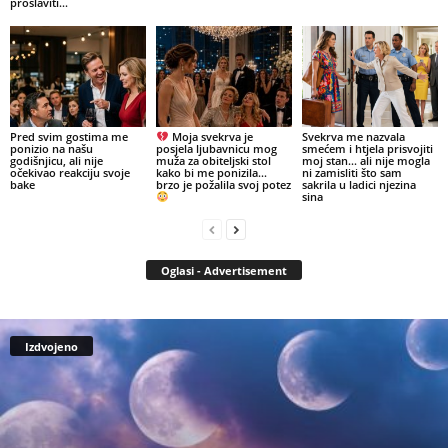
proslaviti...
Pred svim gostima me
Moja svekrva je
Svekrva me nazvala
ponizio na našu
posjela ljubavnicu mog
smećem i htjela prisvojiti
godišnjicu, ali nije
muža za obiteljski stol
moj stan… ali nije mogla
očekivao reakciju svoje
kako bi me ponizila…
ni zamisliti što sam
bake
brzo je požalila svoj potez
sakrila u ladici njezina
sina
Oglasi - Advertisement
Izdvojeno