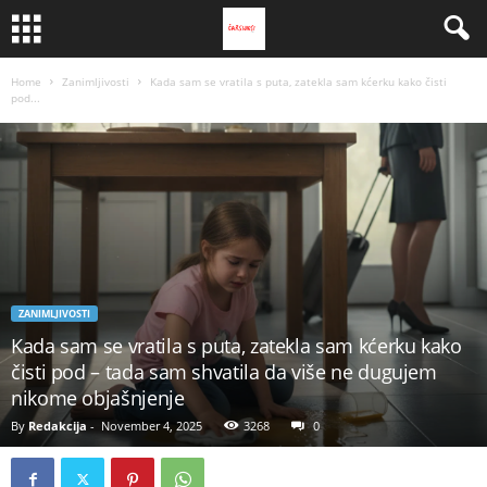
Home
Zanimljivosti
Kada sam se vratila s puta, zatekla sam kćerku kako čisti
pod...
ZANIMLJIVOSTI
Kada sam se vratila s puta, zatekla sam kćerku kako
čisti pod – tada sam shvatila da više ne dugujem
nikome objašnjenje
By
Redakcija
-
November 4, 2025
3268
0