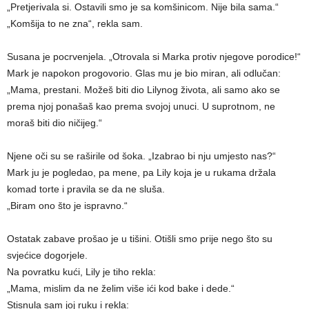
„Pretjerivala si. Ostavili smo je sa komšinicom. Nije bila sama.“
„Komšija to ne zna“, rekla sam.
Susana je pocrvenjela. „Otrovala si Marka protiv njegove porodice!“
Mark je napokon progovorio. Glas mu je bio miran, ali odlučan:
„Mama, prestani. Možeš biti dio Lilynog života, ali samo ako se
prema njoj ponašaš kao prema svojoj unuci. U suprotnom, ne
moraš biti dio ničijeg.“
Njene oči su se raširile od šoka. „Izabrao bi nju umjesto nas?“
Mark ju je pogledao, pa mene, pa Lily koja je u rukama držala
komad torte i pravila se da ne sluša.
„Biram ono što je ispravno.“
Ostatak zabave prošao je u tišini. Otišli smo prije nego što su
svjećice dogorjele.
Na povratku kući, Lily je tiho rekla:
„Mama, mislim da ne želim više ići kod bake i dede.“
Stisnula sam joj ruku i rekla: