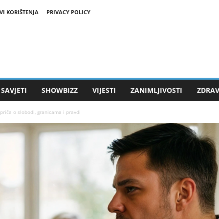
VI KORIŠTENJA
PRIVACY POLICY
SAVJETI
SHOWBIZZ
VIJESTI
ZANIMLJIVOSTI
ZDRAV
priča o slobodi, granicama i pravdi