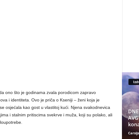
Izd
i da ono što je godinama zvala porodicom zapravo
va i identiteta. Ovo je priča o Kseniji – ženi koja je
se osjećala kao gost u vlastitoj kući. Njena svakodnevica
DNE
ima i stalnim pritiscima svekrve i muža, koji su polako, ali
AVGU
zloupotrebe.
kona
Carsijs