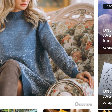
24/
DNE
AVGU
kona
Carsijs
DNE
AVGU
Carsijs