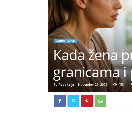
ZANIMLJIVOSTI
Kada žena pr
granicama i 
By
Redakcija
-
November 26, 2025
4584