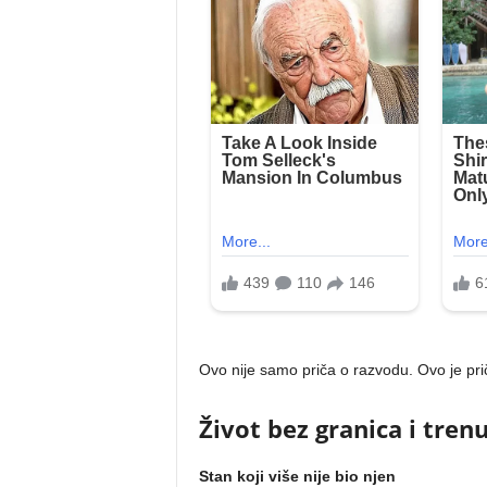
Ovo nije samo priča o razvodu. Ovo je pri
Život bez granica i tren
Stan koji više nije bio njen