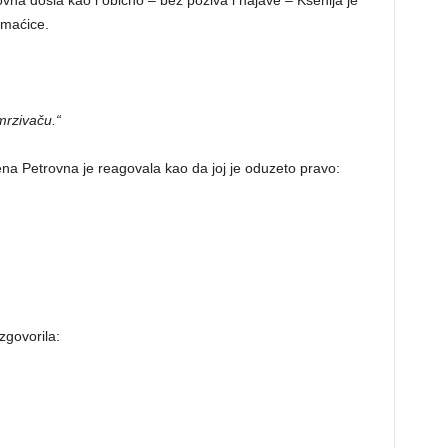
omaćice.
mrzivaču.“
ena Petrovna je reagovala kao da joj je oduzeto pravo:
zgovorila: