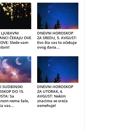
I LJUBAVNI
DNEVNI HOROSKOP
ANCI ČEKAJU OVE
ZA SREDU, 5. AVGUST:
OVE: Slede vam
Evo šta vas to očekuje
 dani!
ovog dana...
KI SUDBINSKI
DNEVNI HOROSKOP
SKOP DO 15.
ZA UTORAK, 4.
STA: Sa
AVGUST: Nekim
inom nema šale,
znacima se sreća
ta vas...
osmehuje!