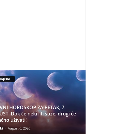
vojeno
VNI HOROSKOP ZA PETAK, 7.
ST: Dok će neki liti suze, drugi će
čno uživati!
ki
-
August 6, 2026