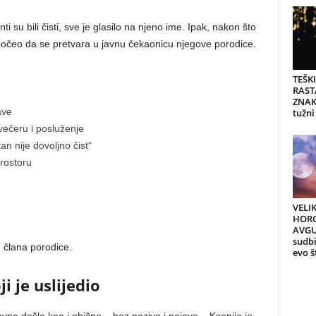
i su bili čisti, sve je glasilo na njeno ime. Ipak, nakon što
počeo da se pretvara u javnu čekaonicu njegove porodice.
TEŠK
RAST
ZNAK
ave
tužni
večeru i posluženje
tan nije dovoljno čist“
prostoru
VELI
HORO
AVGU
sudb
im člana porodice.
evo š
i je uslijedio
na došla kao i obično – bez poziva i najave – Ksenija je