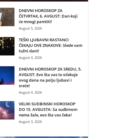
DNEVNI HOROSKOP ZA
ČETVRTAK, 6. AVGUST: Dan koji
će mnogi pamtiti!
August 5, 2026
TEŠKI LJUBAVNI RASTANCI
ČEKAJU OVE ZNAKOVE: Slede vam
tužni dani!
August 4, 2026
DNEVNI HOROSKOP ZA SREDU, 5.
AVGUST: Evo šta vas to očekuje
ovog dana na polju ljubavi i
sreće!
August 4, 2026
VELIKI SUDBINSKI HOROSKOP
DO 15. AVGUSTA: Sa sudbinom
nema šale, evo šta vas čeka!
August 3, 2026