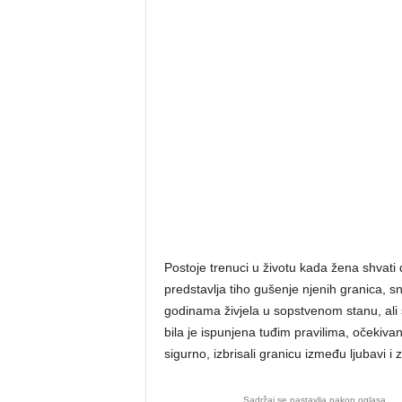
Postoje trenuci u životu kada žena shvat
predstavlja tiho gušenje njenih granica, sno
godinama živjela u sopstvenom stanu, ali 
bila je ispunjena tuđim pravilima, očekivanj
sigurno, izbrisali granicu između ljubavi i 
Sadržaj se nastavlja nakon oglasa