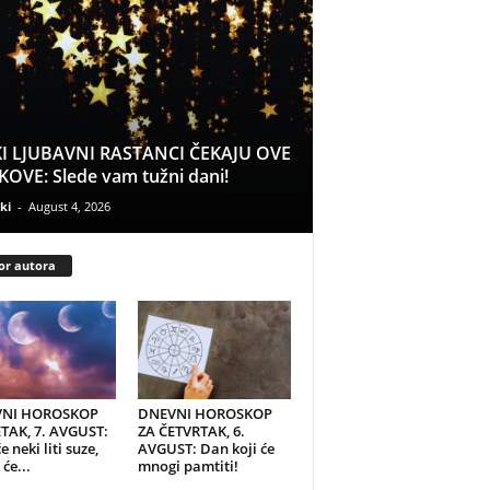
I LJUBAVNI RASTANCI ČEKAJU OVE
OVE: Slede vam tužni dani!
ki
-
August 4, 2026
or autora
NI HOROSKOP
DNEVNI HOROSKOP
TAK, 7. AVGUST:
ZA ČETVRTAK, 6.
e neki liti suze,
AVGUST: Dan koji će
će...
mnogi pamtiti!