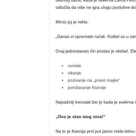
odlučila da više ne igra ulogu poslušne d
Mirno joj je rekla:
„Danas vi spremate ručak. Kotleti su u za
Ovaj jednostavan čin postao je okidač. El
uvrede
vikanje
pozivanje na „pravo majke“
ponižavanje Ksenije
Najvažniji trenutak bio je kada je svekrva i
„Ovo je stan mog sina!“
Na to je Ksenija prvi put jasno rekla istinu: