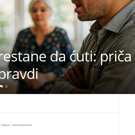
estane da ćuti: priča 
pravdi
0
Oglasi - Advertisement