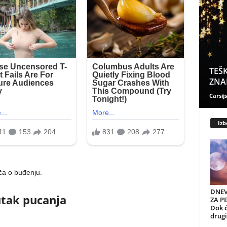
TEŠK
ZNAK
Carsijs
Izb
ča o buđenju.
DNEV
utak pucanja
ZA PE
Dok ć
drugi 