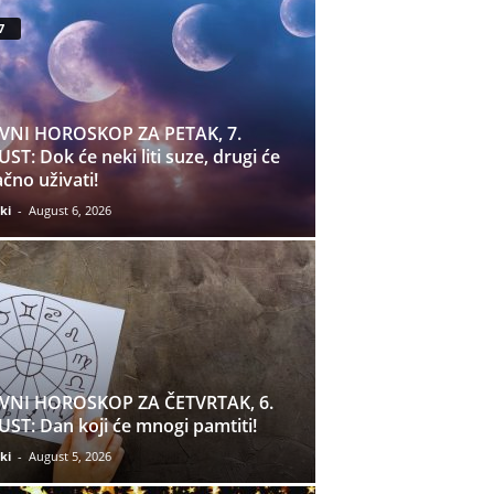
7
VNI HOROSKOP ZA PETAK, 7.
ST: Dok će neki liti suze, drugi će
čno uživati!
ki
-
August 6, 2026
VNI HOROSKOP ZA ČETVRTAK, 6.
ST: Dan koji će mnogi pamtiti!
ki
-
August 5, 2026