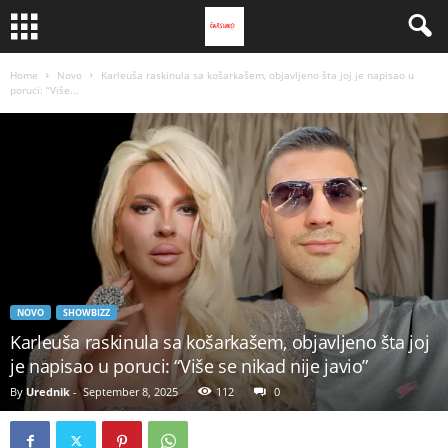
Home
Novo
Karleuša raskinula sa košarkašem, objavljeno šta joj je napisao u
poruci: “Više...
NOVO
SHOWBIZZ
Karleuša raskinula sa košarkašem, objavljeno šta joj
je napisao u poruci: “Više se nikad nije javio”
By
Urednik
-
September 8, 2025
112
0