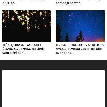
drugi će...
će mnogi pamtiti!
TEŠKI LJUBAVNI RASTANCI
DNEVNI HOROSKOP ZA SREDU, 5.
ČEKAJU OVE ZNAKOVE: Slede
AVGUST: Evo šta vas to očekuje
vam tužni dani!
ovog dana...