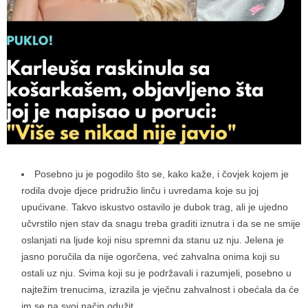
Posebno ju je pogodilo što se, kako kaže, i čovjek kojem je
rodila dvoje djece pridružio linču i uvredama koje su joj
upućivane. Takvo iskustvo ostavilo je dubok trag, ali je ujedno
učvrstilo njen stav da snagu treba graditi iznutra i da se ne smije
oslanjati na ljude koji nisu spremni da stanu uz nju. Jelena je
jasno poručila da nije ogorčena, već zahvalna onima koji su
ostali uz nju. Svima koji su je podržavali i razumjeli, posebno u
najtežim trenucima, izrazila je vječnu zahvalnost i obećala da će
im se na svoj način odužit