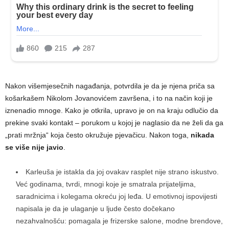
Nakon višemjesečnih nagađanja, potvrdila je da je njena priča sa
košarkašem Nikolom Jovanovićem završena, i to na način koji je
iznenadio mnoge. Kako je otkrila, upravo je on na kraju odlučio da
prekine svaki kontakt – porukom u kojoj je naglasio da ne želi da ga
„prati mržnja“ koja često okružuje pjevačicu. Nakon toga,
nikada
se više nije javio
.
Karleuša je istakla da joj ovakav rasplet nije strano iskustvo.
Već godinama, tvrdi, mnogi koje je smatrala prijateljima,
saradnicima i kolegama okreću joj leđa. U emotivnoj ispovijesti
napisala je da je ulaganje u ljude često dočekano
nezahvalnošću: pomagala je frizerske salone, modne brendove,