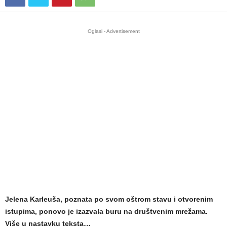
Oglasi - Advertisement
Jelena Karleuša, poznata po svom oštrom stavu i otvorenim
istupima, ponovo je izazvala buru na društvenim mrežama.
Više u nastavku teksta…