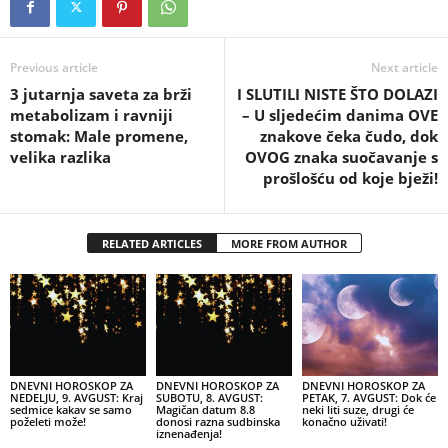
Previous article
Next article
3 jutarnja saveta za brži
I SLUTILI NISTE ŠTO DOLAZI
metabolizam i ravniji
– U sljedećim danima OVE
stomak: Male promene,
znakove čeka čudo, dok
velika razlika
OVOG znaka suočavanje s
prošlošću od koje bježi!
RELATED ARTICLES
MORE FROM AUTHOR
DNEVNI HOROSKOP ZA
DNEVNI HOROSKOP ZA
DNEVNI HOROSKOP ZA
NEDELJU, 9. AVGUST: Kraj
SUBOTU, 8. AVGUST:
PETAK, 7. AVGUST: Dok će
sedmice kakav se samo
Magičan datum 8.8
neki liti suze, drugi će
poželeti može!
donosi razna sudbinska
konačno uživati!
iznenađenja!