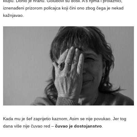
klupu. Donio je hranu. Golubovi su došli. A s njima i prolaznici,
iznenađeni prizorom policajca koji čini ono zbog čega je nekad
kažnjavao.
Kada mu je šef zaprijetio kaznom, Asim se nije povukao. Jer tog
dana više nije čuvao red –
čuvao je dostojanstvo
.