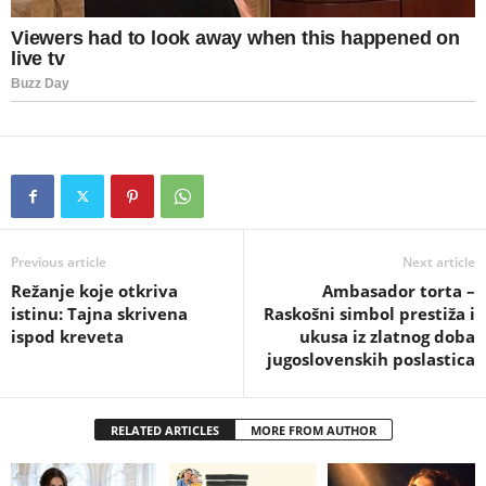
Previous article
Next article
Režanje koje otkriva
Ambasador torta –
istinu: Tajna skrivena
Raskošni simbol prestiža i
ispod kreveta
ukusa iz zlatnog doba
jugoslovenskih poslastica
RELATED ARTICLES
MORE FROM AUTHOR