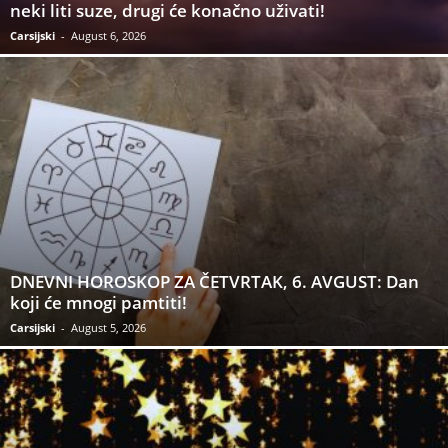
neki liti suze, drugi će konačno uživati!
Carsijski
-
August 6, 2026
DNEVNI HOROSKOP ZA ČETVRTAK, 6. AVGUST: Dan
koji će mnogi pamtiti!
Carsijski
-
August 5, 2026