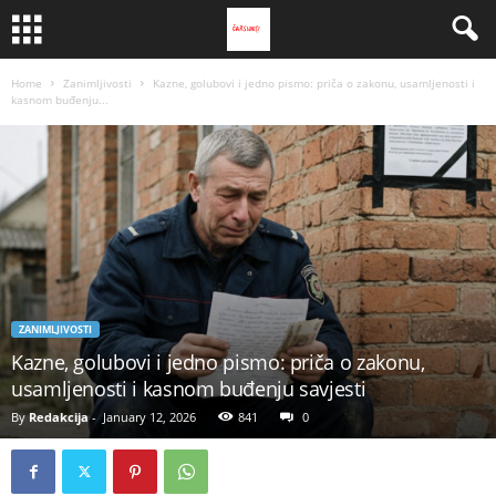
Home
Zanimljivosti
Kazne, golubovi i jedno pismo: priča o zakonu, usamljenosti i
kasnom buđenju...
ZANIMLJIVOSTI
Kazne, golubovi i jedno pismo: priča o zakonu,
usamljenosti i kasnom buđenju savjesti
By
Redakcija
-
January 12, 2026
841
0