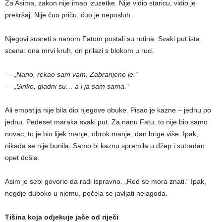
Za Asima, zakon nije imao izuzetke. Nije vidio staricu, vidio je
prekršaj. Nije čuo priču, čuo je neposluh.
Njegovi susreti s nanom Fatom postali su rutina. Svaki put ista
scena: ona mrvi kruh, on prilazi s blokom u ruci.
— „Nano, rekao sam vam. Zabranjeno je.“
— „Sinko, gladni su… a i ja sam sama.“
Ali empatija nije bila dio njegove obuke. Pisao je kazne – jednu po
jednu. Pedeset maraka svaki put. Za nanu Fatu, to nije bio samo
novac, to je bio lijek manje, obrok manje, dan brige više. Ipak,
nikada se nije bunila. Samo bi kaznu spremila u džep i sutradan
opet došla.
Asim je sebi govorio da radi ispravno. „Red se mora znati.“ Ipak,
negdje duboko u njemu, počela se javljati nelagoda.
Tišina koja odjekuje jače od riječi