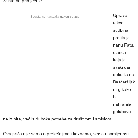
zaista ne primjećuje.
Upravo
Sadržaj se nastavlja nakon oglasa
takva
sudbina
pratila je
nanu Fatu,
staricu
koja je
svaki dan
dolazila na
Baščaršijsk
i trg kako
bi
nahranila
golubove –
ne iz hira, već iz duboke potrebe za društvom i smislom.
Ova priča nije samo o prekršajima i kaznama, već o usamljenosti,