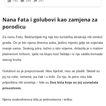
Nana Fata i golubovi kao zamjena za
porodicu
Za nanu Fatu, Baščaršijski trg nije bio turistička atrakcija niti simbol
grada. On je bio njena dnevna soba, jedino mjesto gdje se osjećala
manje sama. Svakog jutra, tačno u isto vrijeme, dolazila je s malom
platnenom torbom, sjela na klupu kod Sebilja i iz nje vadila komade
starog kruha.
Golubovi su je prepoznavali. Nisu bježali, nisu se plašili. Sletali su
joj na ruke, ramena, pa čak i u krilo. Za nju, te ptice nisu bile
prljavština niti smetnja – bile su
živa bića koja su joj uzvraćala
prisustvom.
Njena svakodnevica bila je jednostavna i teška: