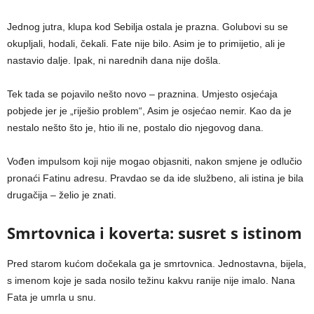
Jednog jutra, klupa kod Sebilja ostala je prazna. Golubovi su se
okupljali, hodali, čekali. Fate nije bilo. Asim je to primijetio, ali je
nastavio dalje. Ipak, ni narednih dana nije došla.
Tek tada se pojavilo nešto novo – praznina. Umjesto osjećaja
pobjede jer je „riješio problem“, Asim je osjećao nemir. Kao da je
nestalo nešto što je, htio ili ne, postalo dio njegovog dana.
Vođen impulsom koji nije mogao objasniti, nakon smjene je odlučio
pronaći Fatinu adresu. Pravdao se da ide službeno, ali istina je bila
drugačija – želio je znati.
Smrtovnica i koverta: susret s istinom
Pred starom kućom dočekala ga je smrtovnica. Jednostavna, bijela,
s imenom koje je sada nosilo težinu kakvu ranije nije imalo. Nana
Fata je umrla u snu.