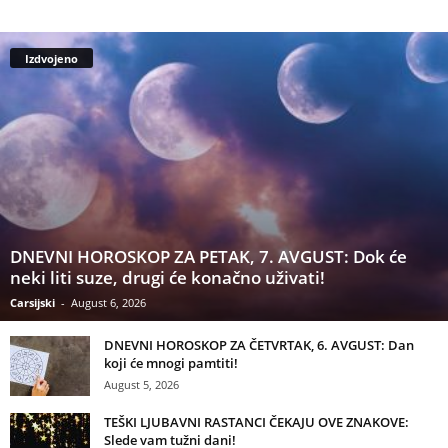
Izdvojeno
DNEVNI HOROSKOP ZA PETAK, 7. AVGUST: Dok će
neki liti suze, drugi će konačno uživati!
Carsijski
-
August 6, 2026
DNEVNI HOROSKOP ZA ČETVRTAK, 6. AVGUST: Dan
koji će mnogi pamtiti!
August 5, 2026
TEŠKI LJUBAVNI RASTANCI ČEKAJU OVE ZNAKOVE:
Slede vam tužni dani!