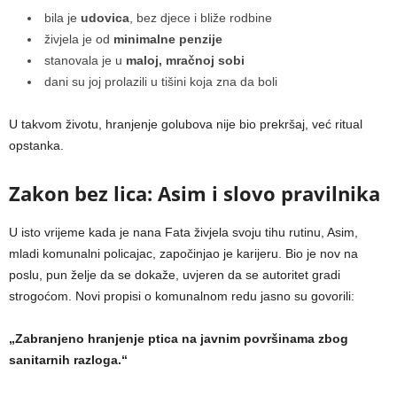
bila je
udovica
, bez djece i bliže rodbine
živjela je od
minimalne penzije
stanovala je u
maloj, mračnoj sobi
dani su joj prolazili u tišini koja zna da boli
U takvom životu, hranjenje golubova nije bio prekršaj, već ritual
opstanka.
Zakon bez lica: Asim i slovo pravilnika
U isto vrijeme kada je nana Fata živjela svoju tihu rutinu, Asim,
mladi komunalni policajac, započinjao je karijeru. Bio je nov na
poslu, pun želje da se dokaže, uvjeren da se autoritet gradi
strogoćom. Novi propisi o komunalnom redu jasno su govorili:
„Zabranjeno hranjenje ptica na javnim površinama zbog
sanitarnih razloga.“