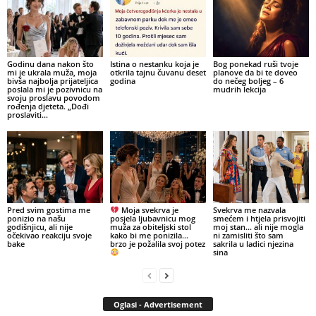
Godinu dana nakon što
Istina o nestanku koja je
Bog ponekad ruši tvoje
mi je ukrala muža, moja
otkrila tajnu čuvanu deset
planove da bi te doveo
bivša najbolja prijateljica
godina
do nečeg boljeg – 6
poslala mi je pozivnicu na
mudrih lekcija
svoju proslavu povodom
rođenja djeteta. „Dođi
proslaviti...
Pred svim gostima me
Moja svekrva je
Svekrva me nazvala
ponizio na našu
posjela ljubavnicu mog
smećem i htjela prisvojiti
godišnjicu, ali nije
muža za obiteljski stol
moj stan… ali nije mogla
očekivao reakciju svoje
kako bi me ponizila…
ni zamisliti što sam
bake
brzo je požalila svoj potez
sakrila u ladici njezina
sina
Oglasi - Advertisement