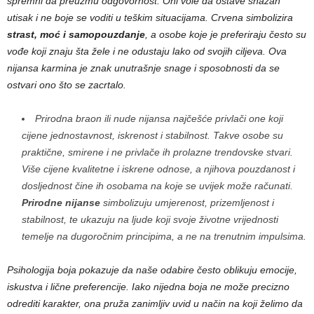
spremni da preuzmu odgovornost. Oni vole da ostave snažan
utisak i ne boje se voditi u teškim situacijama. Crvena simbolizira
strast, moć i samopouzdanje
, a osobe koje je preferiraju često su
vođe koji znaju šta žele i ne odustaju lako od svojih ciljeva. Ova
nijansa karmina je znak unutrašnje snage i sposobnosti da se
ostvari ono što se zacrtalo.
Prirodna braon ili nude nijansa najčešće privlači one koji
cijene jednostavnost, iskrenost i stabilnost. Takve osobe su
praktične, smirene i ne privlače ih prolazne trendovske stvari.
Više cijene kvalitetne i iskrene odnose, a njihova pouzdanost i
dosljednost čine ih osobama na koje se uvijek može računati.
Prirodne nijanse
simbolizuju umjerenost, prizemljenost i
stabilnost, te ukazuju na ljude koji svoje životne vrijednosti
temelje na dugoročnim principima, a ne na trenutnim impulsima.
Psihologija boja pokazuje da naše odabire često oblikuju emocije,
iskustva i lične preferencije. Iako nijedna boja ne može precizno
odrediti karakter, ona pruža zanimljiv uvid u način na koji želimo da