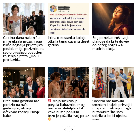
Godinu dana nakon što
Istina o nestanku koja je
Bog ponekad ruši tvoje
mi je ukrala muža, moja
otkrila tajnu čuvanu deset
planove da bi te doveo
bivša najbolja prijateljica
godina
do nečeg boljeg – 6
poslala mi je pozivnicu na
mudrih lekcija
svoju proslavu povodom
rođenja djeteta. „Dođi
proslaviti...
Pred svim gostima me
Moja svekrva je
Svekrva me nazvala
ponizio na našu
posjela ljubavnicu mog
smećem i htjela prisvojiti
godišnjicu, ali nije
muža za obiteljski stol
moj stan… ali nije mogla
očekivao reakciju svoje
kako bi me ponizila…
ni zamisliti što sam
bake
brzo je požalila svoj potez
sakrila u ladici njezina
sina