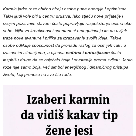
Karmin jarko roze obično biraju osobe pune energije i optimizma.
Takvi ljudi vole biti u centru društva, lako stječu nove prijatelje i
svojim pozitivnim stavom često popravljaju raspoloženje onima oko
sebe. Njihova kreativnost i spontanost omogućavaju im da uvijek
traže nove avanture i prilike za izražavanje svojih ideja. Takve
osobe odlikuje sposobnost da pronađu razlog za osmijeh čak i u
izazovnim situacijama, a njihova
vedrina i entuzijazam
često
inspirišu druge da se osjećaju bolje i otvorenije prema svijetu. Jarko
roze nije samo boja, već simbol energičnog i dinamičnog pristupa
životu, koji prenose na sve što rade.