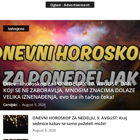
Oglasi - Advertisement
Izdvojeno
Dnevni horoskop za PONEDELJAK 10. AVGUST: DAN
KOJI SE NE ZABORAVLJA, MNOGIM ZNACIMA DOLAZE
VELIKA IZNENAĐENJA, evo šta ih tačno čeka!
Carsijski
-
August 9, 2026
DNEVNI HOROSKOP ZA NEDELJU, 9. AVGUST: Kraj
sedmice kakav se samo poželeti može!
August 8, 2026