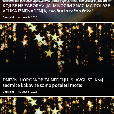
Dnevni horoskop za PONEDELJAK 10. AVGUST: DAN
KOJI SE NE ZABORAVLJA, MNOGIM ZNACIMA DOLAZE
VELIKA IZNENAĐENJA, evo šta ih tačno čeka!
Carsijski
-
August 9, 2026
DNEVNI HOROSKOP ZA NEDELJU, 9. AVGUST: Kraj
sedmice kakav se samo poželeti može!
Carsijski
-
August 8, 2026