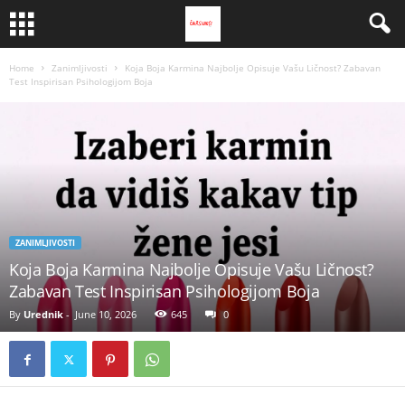
Home
Zanimljivosti
Koja Boja Karmina Najbolje Opisuje Vašu Ličnost? Zabavan
Test Inspirisan Psihologijom Boja
ZANIMLJIVOSTI
Koja Boja Karmina Najbolje Opisuje Vašu Ličnost?
Zabavan Test Inspirisan Psihologijom Boja
By
Urednik
-
June 10, 2026
645
0