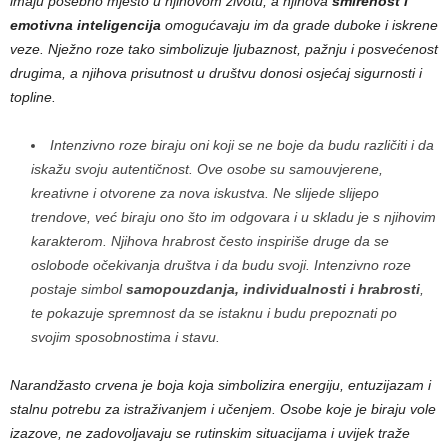
imaju posebno mjesto u njihovom životu, a njihova
smirenost i
emotivna inteligencija
omogućavaju im da grade duboke i iskrene
veze. Nježno roze tako simbolizuje ljubaznost, pažnju i posvećenost
drugima, a njihova prisutnost u društvu donosi osjećaj sigurnosti i
topline.
Intenzivno roze biraju oni koji se ne boje da budu različiti i da
iskažu svoju autentičnost. Ove osobe su samouvjerene,
kreativne i otvorene za nova iskustva. Ne slijede slijepo
trendove, već biraju ono što im odgovara i u skladu je s njihovim
karakterom. Njihova hrabrost često inspiriše druge da se
oslobode očekivanja društva i da budu svoji. Intenzivno roze
postaje simbol
samopouzdanja, individualnosti i hrabrosti
,
te pokazuje spremnost da se istaknu i budu prepoznati po
svojim sposobnostima i stavu.
Narandžasto crvena je boja koja simbolizira energiju, entuzijazam i
stalnu potrebu za istraživanjem i učenjem. Osobe koje je biraju vole
izazove, ne zadovoljavaju se rutinskim situacijama i uvijek traže