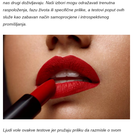
nas drugi doživljavaju. Naši izbori mogu odražavati trenutna
raspoloženja, fazu života ili specifične prilike, a testovi poput ovih
služe kao zabavan način samoprocjene i introspektivnog
promišljanja.
Ljudi vole ovakve testove jer pružaju priliku da razmisle o svom