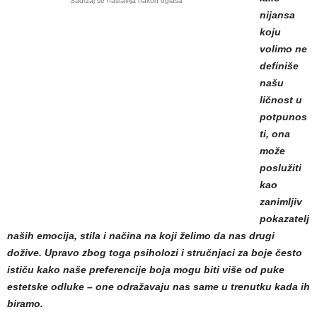
Sadržaj se nastavlja nakon oglasa
nijansa
koju
volimo ne
definiše
našu
ličnost u
potpunos
ti, ona
može
poslužiti
kao
zanimljiv
pokazatelj
naših emocija, stila i načina na koji želimo da nas drugi
dožive. Upravo zbog toga psiholozi i stručnjaci za boje često
ističu kako naše preferencije boja mogu biti više od puke
estetske odluke – one odražavaju nas same u trenutku kada ih
biramo.