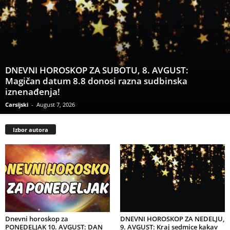
DNEVNI HOROSKOP ZA SUBOTU, 8. AVGUST:
Magičan datum 8.8 donosi razna sudbinska
iznenađenja!
Carsijski
-
August 7, 2026
Izbor autora
Dnevni horoskop za
DNEVNI HOROSKOP ZA NEDELJU,
PONEDELJAK 10. AVGUST: DAN
9. AVGUST: Kraj sedmice kakav