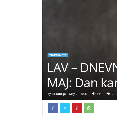
ZANIMLJIVOSTI
LAV – DNEV
MAJ: Dan kar
By
Redakcija
-
May 21, 2026
544
0