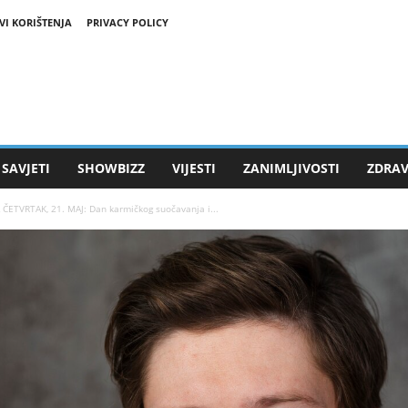
VI KORIŠTENJA
PRIVACY POLICY
SAVJETI
SHOWBIZZ
VIJESTI
ZANIMLJIVOSTI
ZDRAV
ETVRTAK, 21. MAJ: Dan karmičkog suočavanja i...