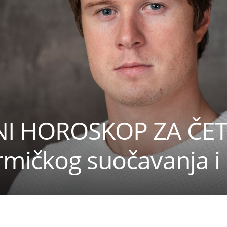
NI HOROSKOP ZA ČET
mičkog suočavanja i b