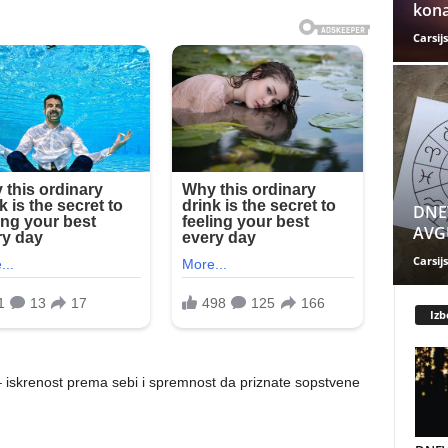
kona
Carsijs
DNE
AVGU
Carsijs
Izb
 iskrenost prema sebi i spremnost da priznate sopstvene