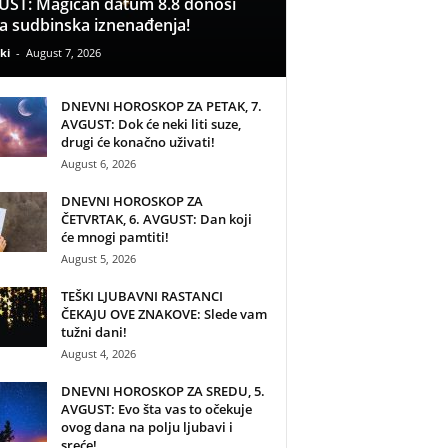
ST: Magičan datum 8.8 donosi
a sudbinska iznenađenja!
ki
-
August 7, 2026
DNEVNI HOROSKOP ZA PETAK, 7.
AVGUST: Dok će neki liti suze,
drugi će konačno uživati!
August 6, 2026
DNEVNI HOROSKOP ZA
ČETVRTAK, 6. AVGUST: Dan koji
će mnogi pamtiti!
August 5, 2026
TEŠKI LJUBAVNI RASTANCI
ČEKAJU OVE ZNAKOVE: Slede vam
tužni dani!
August 4, 2026
DNEVNI HOROSKOP ZA SREDU, 5.
AVGUST: Evo šta vas to očekuje
ovog dana na polju ljubavi i
sreće!