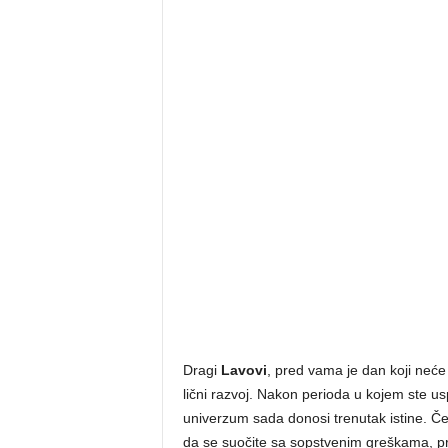
Dragi
Lavovi
, pred vama je dan koji neće 
lični razvoj. Nakon perioda u kojem ste us
univerzum sada donosi trenutak istine. Če
da se suočite sa sopstvenim greškama, p