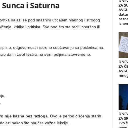
DNEV
 Sunca i Saturna
ZA S
AVGU
datum
razn
tvrtka nalazi se pod snažnim uticajem hladnog i strogog
iznen
enja, kritike i pritiska. Sve ono što ste radili površno ili
sciplinu, odgovornost i iskreno suočavanje sa posledicama.
ao da ih život testira na svim poljima istovremeno.
DNEV
ZA ČE
AVGUS
mnogi
ju,
.
DNEV
o nije kazna bez razloga
. Ovo je period čišćenja starih
ZA S
Evo š
i dolazi nakon što naučite važne lekcije.
ovog 