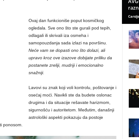
AVGU
razn
Carsijs
Ovaj dan funkcioniše poput kosmičkog
ogledala. Sve ono što ste gurali pod tepih,
odlagali ili skrivali iza osmeha i
samopouzdanja sada izlazi na površinu.
Neće vam se dopasti ono što dolazi, ali
upravo kroz ove izazove dobijate priliku da
postanete zreliji, mudriji i emocionalno
snažniji.
Lavovi su znak koji voli kontrolu, poštovanje i
osećaj moći. Navikli ste da budete oslonac
drugima i da situacije rešavate harizmom,
sigurnošću i autoritetom. Međutim, današnji
astrološki aspekti pokazuju da postoje
iti ponosom.