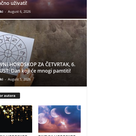
čno uživati!
ki
-
August 6, 2026
VNI HOROSKOP ZA ČETVRTAK, 6.
ST: Dan koji će mnogi pamtiti!
ki
-
August 5, 2026
or autora