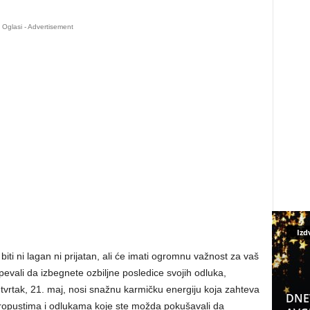
Oglasi - Advertisement
Izd
biti ni lagan ni prijatan, ali će imati ogromnu važnost za vaš
pevali da izbegnete ozbiljne posledice svojih odluka,
tvrtak, 21. maj, nosi snažnu karmičku energiju koja zahteva
DNE
ropustima i odlukama koje ste možda pokušavali da