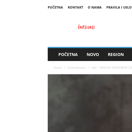
POČETNA
KONTAKT
O NAMA
PRAVILA I USLO
C
a
r
s
i
j
s
POČETNA
NOVO
REGION
k
i
Home
Zanimljivosti
LAV – DNEVNI HOROSKOP ZA Č