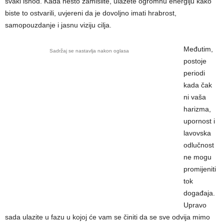
svaki ishod. Kada nešto zamislite, ulažete ogromnu energiju kako
biste to ostvarili, uvjereni da je dovoljno imati hrabrost,
samopouzdanje i jasnu viziju cilja.
Međutim,
Sadržaj se nastavlja nakon oglasa
postoje
periodi
kada čak
ni vaša
harizma,
upornost i
lavovska
odlučnost
ne mogu
promijeniti
tok
događaja.
Upravo
sada ulazite u fazu u kojoj će vam se činiti da se sve odvija mimo