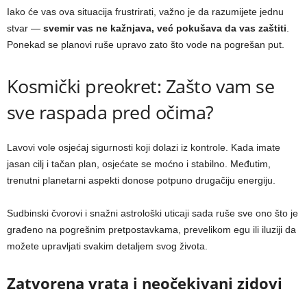
Iako će vas ova situacija frustrirati, važno je da razumijete jednu
stvar —
svemir vas ne kažnjava, već pokušava da vas zaštiti
.
Ponekad se planovi ruše upravo zato što vode na pogrešan put.
Kosmički preokret: Zašto vam se
sve raspada pred očima?
Lavovi vole osjećaj sigurnosti koji dolazi iz kontrole. Kada imate
jasan cilj i tačan plan, osjećate se moćno i stabilno. Međutim,
trenutni planetarni aspekti donose potpuno drugačiju energiju.
Sudbinski čvorovi i snažni astrološki uticaji sada ruše sve ono što je
građeno na pogrešnim pretpostavkama, prevelikom egu ili iluziji da
možete upravljati svakim detaljem svog života.
Zatvorena vrata i neočekivani zidovi