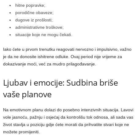
hitne popravke;
porodične obaveze;
dugove iz prošlosti;
administrativne troškove;
situacije koje ne mogu čekati.
Iako ćete u prvom trenutku reagovati nervozno i impulsivno, važno
je da ne donosite ishitrene odluke. Ovaj period nije vrijeme za
dokazivanje moći, već za mudro prilagođavanje.
Ljubav i emocije: Sudbina briše
vaše planove
Na emotivnom planu dolazi do posebno intenzivnih situacija. Lavovi
vole jasnoću, pažnju i osjećaj da kontrolišu tok odnosa, ali sada vas
život stavlja u poziciju gdje ćete morati da prihvatite stvari koje ne
možete promijeniti.