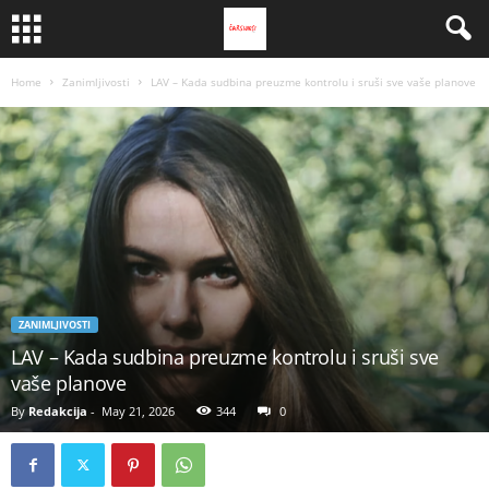
Home
Zanimljivosti
LAV – Kada sudbina preuzme kontrolu i sruši sve vaše planove
ZANIMLJIVOSTI
LAV – Kada sudbina preuzme kontrolu i sruši sve
vaše planove
By
Redakcija
-
May 21, 2026
344
0