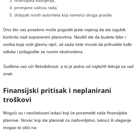
finansijska kašnjenja;
promjene uslova rada;
dolazak novih autoriteta koji nameću druga pravila.
Ono što vas posebno može pogoditi jeste osjećaj da ste izgubili
kontrolu nad sopstvenim planovima. Navikli ste da budete lider i
osoba koja vodi glavnu riječ, ali sada ćete morati da prihvatite tuđe
odluke i prilagodite se novim okolnostima.
Sudbina vas uči fleksibilnosti, a to je jedna od najtežih lekcija za vaš
znak.
Finansijski pritisak i neplanirani
troškovi
Mogući su i neočekivani izdaci koji će poremetiti vaše finansijske
planove. Novac koji ste planirali za zadovoljstvo, luksuz ili ulaganje
mogao bi otići na: