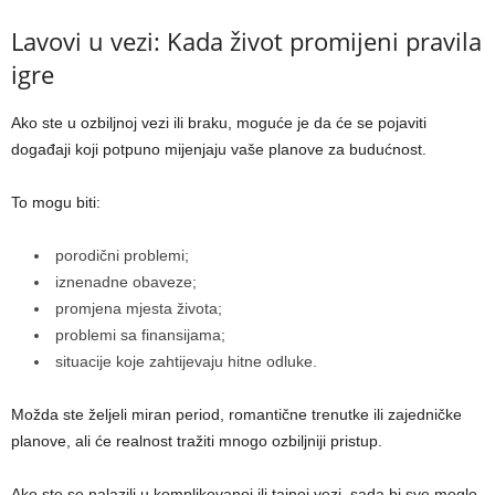
Lavovi u vezi: Kada život promijeni pravila
igre
Ako ste u ozbiljnoj vezi ili braku, moguće je da će se pojaviti
događaji koji potpuno mijenjaju vaše planove za budućnost.
To mogu biti:
porodični problemi;
iznenadne obaveze;
promjena mjesta života;
problemi sa finansijama;
situacije koje zahtijevaju hitne odluke.
Možda ste željeli miran period, romantične trenutke ili zajedničke
planove, ali će realnost tražiti mnogo ozbiljniji pristup.
Ako ste se nalazili u komplikovanoj ili tajnoj vezi, sada bi sve moglo