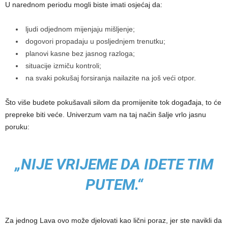
U narednom periodu mogli biste imati osjećaj da:
ljudi odjednom mijenjaju mišljenje;
dogovori propadaju u posljednjem trenutku;
planovi kasne bez jasnog razloga;
situacije izmiču kontroli;
na svaki pokušaj forsiranja nailazite na još veći otpor.
Što više budete pokušavali silom da promijenite tok događaja, to će
prepreke biti veće. Univerzum vam na taj način šalje vrlo jasnu
poruku:
„NIJE VRIJEME DA IDETE TIM
PUTEM.“
Za jednog Lava ovo može djelovati kao lični poraz, jer ste navikli da