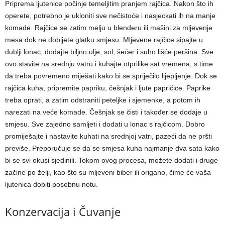
Priprema ljutenice počinje temeljitim pranjem rajčica. Nakon što ih
operete, potrebno je ukloniti sve nečistoće i nasjeckati ih na manje
komade. Rajčice se zatim melju u blenderu ili mašini za mljevenje
mesa dok ne dobijete glatku smjesu. Mljevene rajčice sipajte u
dublji lonac, dodajte biljno ulje, sol, šećer i suho lišće peršina. Sve
ovo stavite na srednju vatru i kuhajte otprilike sat vremena, s time
da treba povremeno miješati kako bi se spriječilo lijepljenje. Dok se
rajčica kuha, pripremite papriku, češnjak i ljute papričice. Paprike
treba oprati, a zatim odstraniti peteljke i sjemenke, a potom ih
narezati na veće komade. Češnjak se čisti i također se dodaje u
smjesu. Sve zajedno samljeti i dodati u lonac s rajčicom. Dobro
promiješajte i nastavite kuhati na srednjoj vatri, pazeći da ne pršti
previše. Preporučuje se da se smjesa kuha najmanje dva sata kako
bi se svi okusi sjedinili. Tokom ovog procesa, možete dodati i druge
začine po želji, kao što su mljeveni biber ili origano, čime će vaša
ljutenica dobiti posebnu notu.
Konzervacija i Čuvanje