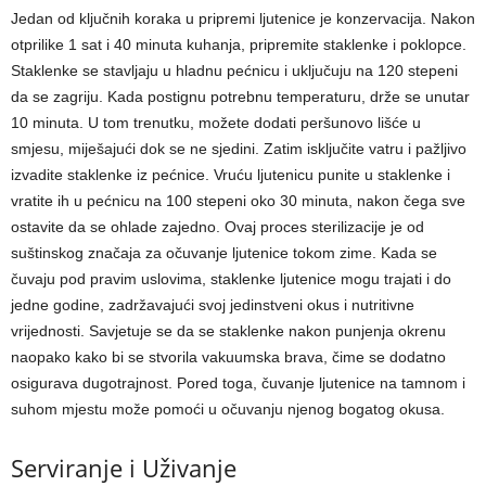
Jedan od ključnih koraka u pripremi ljutenice je konzervacija. Nakon
otprilike 1 sat i 40 minuta kuhanja, pripremite staklenke i poklopce.
Staklenke se stavljaju u hladnu pećnicu i uključuju na 120 stepeni
da se zagriju. Kada postignu potrebnu temperaturu, drže se unutar
10 minuta.
U tom trenutku, možete dodati peršunovo lišće u
smjesu, miješajući dok se ne sjedini. Zatim isključite vatru i pažljivo
izvadite staklenke iz pećnice. Vruću ljutenicu punite u staklenke i
vratite ih u pećnicu na 100 stepeni oko 30 minuta, nakon čega sve
ostavite da se ohlade zajedno.
Ovaj proces sterilizacije je od
suštinskog značaja za očuvanje ljutenice tokom zime. Kada se
čuvaju pod pravim uslovima, staklenke ljutenice mogu trajati i do
jedne godine, zadržavajući svoj jedinstveni okus i nutritivne
vrijednosti.
Savjetuje se da se staklenke nakon punjenja okrenu
naopako kako bi se stvorila vakuumska brava, čime se dodatno
osigurava dugotrajnost. Pored toga, čuvanje ljutenice na tamnom i
suhom mjestu može pomoći u očuvanju njenog bogatog okusa.
Serviranje i Uživanje