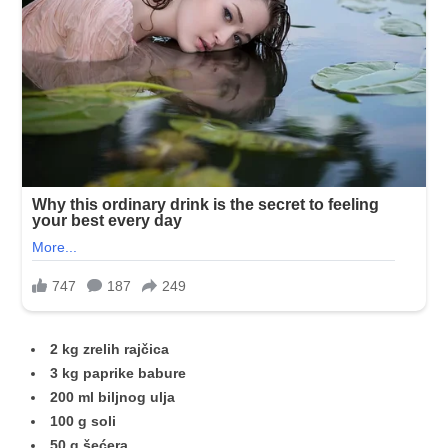
2 kg zrelih rajčica
3 kg paprike babure
200 ml biljnog ulja
100 g soli
50 g šećera