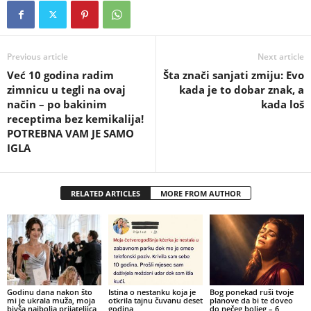
Previous article
Next article
Već 10 godina radim
Šta znači sanjati zmiju: Evo
zimnicu u tegli na ovaj
kada je to dobar znak, a
način – po bakinim
kada loš
receptima bez kemikalija!
POTREBNA VAM JE SAMO
IGLA
RELATED ARTICLES
MORE FROM AUTHOR
Godinu dana nakon što
Istina o nestanku koja je
Bog ponekad ruši tvoje
mi je ukrala muža, moja
otkrila tajnu čuvanu deset
planove da bi te doveo
bivša najbolja prijateljica
godina
do nečeg boljeg – 6