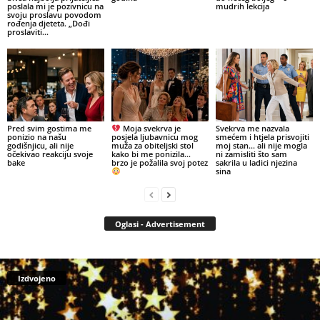
poslala mi je pozivnicu na
mudrih lekcija
svoju proslavu povodom
rođenja djeteta. „Dođi
proslaviti...
Pred svim gostima me
Moja svekrva je
Svekrva me nazvala
ponizio na našu
posjela ljubavnicu mog
smećem i htjela prisvojiti
godišnjicu, ali nije
muža za obiteljski stol
moj stan… ali nije mogla
očekivao reakciju svoje
kako bi me ponizila…
ni zamisliti što sam
bake
brzo je požalila svoj potez
sakrila u ladici njezina
sina
Oglasi - Advertisement
Izdvojeno