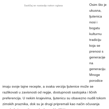
Osim što je
Sadržaj se nastavlja nakon oglasa
ukusna,
ljutenica
nosi i
bogatu
kulturnu
tradiciju
koja se
prenosi s
generacije
na
generaciju.
Mnoge
porodice
imaju svoje tajne recepte, a svaka verzija ljutenice može se
razlikovati u zavisnosti od regije, dostupnosti sastojaka i ličnih
preferencija. U nekim krajevima, ljutenicu su obavezno nudili tokom
zimskih praznika, dok su je drugi pripremali kao način očuvanja