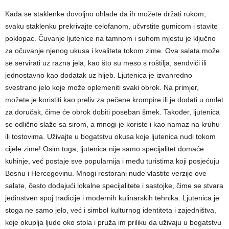
Kada se staklenke dovoljno ohlade da ih možete držati rukom,
svaku staklenku prekrivajte celofanom, učvrstite gumicom i stavite
poklopac. Čuvanje ljutenice na tamnom i suhom mjestu je ključno
za očuvanje njenog ukusa i kvaliteta tokom zime.
Ova salata može
se servirati uz razna jela, kao što su meso s roštilja, sendviči ili
jednostavno kao dodatak uz hljeb.
Ljutenica je izvanredno
svestrano jelo koje može oplemeniti svaki obrok. Na primjer,
možete je koristiti kao preliv za pečene krompire ili je dodati u omlet
za doručak, čime će obrok dobiti poseban šmek.
Također, ljutenica
se odlično slaže sa sirom, a mnogi je koriste i kao namaz na kruhu
ili tostovima. Uživajte u bogatstvu okusa koje ljutenica nudi tokom
cijele zime!
Osim toga, ljutenica nije samo specijalitet domaće
kuhinje, već postaje sve popularnija i među turistima koji posjećuju
Bosnu i Hercegovinu. Mnogi restorani nude vlastite verzije ove
salate, često dodajući lokalne specijalitete i sastojke, čime se stvara
jedinstven spoj tradicije i modernih kulinarskih tehnika.
Ljutenica je
stoga ne samo jelo, već i simbol kulturnog identiteta i zajedništva,
koje okuplja ljude oko stola i pruža im priliku da uživaju u bogatstvu