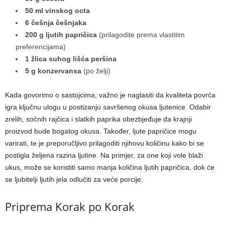
50 ml vinskog octa
6 češnja češnjaka
200 g ljutih papričica
(prilagodite prema vlastitim
preferencijama)
1 žlica suhog lišća peršina
5 g konzervansa
(po želji)
Kada govorimo o sastojcima, važno je naglasiti da kvaliteta povrća
igra ključnu ulogu u postizanju savršenog okusa ljutenice. Odabir
zrelih, sočnih rajčica i slatkih paprika obezbjeđuje da krajnji
proizvod bude bogatog okusa. Također, ljute papričice mogu
varirati, te je preporučljivo prilagoditi njihovu količinu kako bi se
postigla željena razina ljutine. Na primjer, za one koji vole blaži
ukus, može se koristiti samo manja količina ljutih papričica, dok će
se ljubitelji ljutih jela odlučiti za veće porcije.
Priprema Korak po Korak