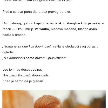
morao da se uhvati za ogradu kako ne bi pao.
Prošla su dva puna dana bez pravog obroka.
Osim starog, gotovo bajatog energetskog štanglice koju je našao u
rancu — i koju mu je
Veronika,
njegova maćeha, hladnokrvno
bacila u smeće.
„Hrana je za one koji doprinose“
, rekla je gledajući svoj odraz u
ogledalu.
„A ti doprinosiš samo bukom i prljavštinom.“
Leo je imao deset godina.
Nije znao šta znači doprinositi.
Znao je samo da je gladan.