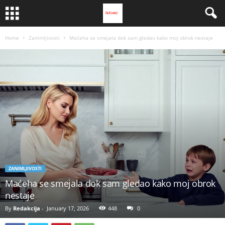
Home
Zanimljivosti
Maćeha se smejala dok sam gledao kako moj obrok nestaje
ZANIMLJIVOSTI
Maćeha se smejala dok sam gledao kako moj obrok
nestaje
By
Redakcija
-
January 17, 2026
448
0