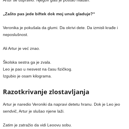
Artur se uspravio. Njegov glas je postao hladan.
„Zašto pas jede biftek dok moj unuk gladuje?“
Veronika je pokušala da glumi. Da okrivi dete. Da izmisli krađe i
neposlušnost.
Ali Artur je već znao.
Školska sestra ga je zvala.
Leo je paо u nesvest na času fizičkog.
Izgubio je osam kilograma.
Razotkrivanje zlostavljanja
Artur je naredio Veroniki da napravi detetu hranu. Dok je Leo jeo
sendvič, Artur je slušao njene laži.
Zatim je zatražio da vidi Leoovu sobu.