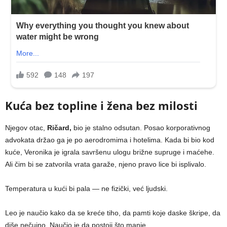
Kuća bez topline i žena bez milosti
Njegov otac,
Ričard,
bio je stalno odsutan. Posao korporativnog
advokata držao ga je po aerodromima i hotelima. Kada bi bio kod
kuće, Veronika je igrala savršenu ulogu brižne supruge i maćehe.
Ali čim bi se zatvorila vrata garaže, njeno pravo lice bi isplivalo.
Temperatura u kući bi pala — ne fizički, već ljudski.
Leo je naučio kako da se kreće tiho, da pamti koje daske škripe, da
diše nečujno. Naučio je da postoji što manje.