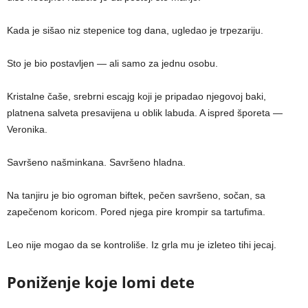
Kada je sišao niz stepenice tog dana, ugledao je trpezariju.
Sto je bio postavljen — ali samo za jednu osobu.
Kristalne čaše, srebrni escajg koji je pripadao njegovoj baki,
platnena salveta presavijena u oblik labuda. A ispred šporeta —
Veronika.
Savršeno našminkana. Savršeno hladna.
Na tanjiru je bio ogroman biftek, pečen savršeno, sočan, sa
zapečenom koricom. Pored njega pire krompir sa tartufima.
Leo nije mogao da se kontroliše. Iz grla mu je izleteo tihi jecaj.
Poniženje koje lomi dete