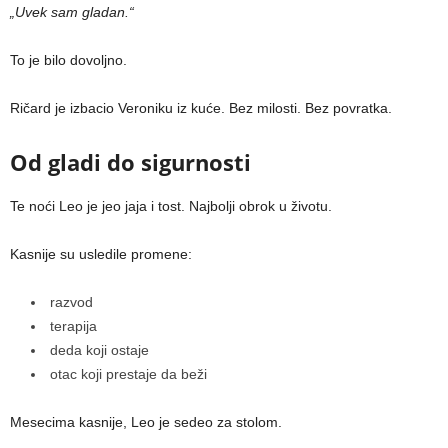
„Uvek sam gladan.“
To je bilo dovoljno.
Ričard je izbacio Veroniku iz kuće. Bez milosti. Bez povratka.
Od gladi do sigurnosti
Te noći Leo je jeo jaja i tost. Najbolji obrok u životu.
Kasnije su usledile promene:
razvod
terapija
deda koji ostaje
otac koji prestaje da beži
Mesecima kasnije, Leo je sedeo za stolom.