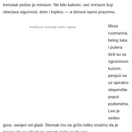
trenutak počeo je mirisom. Ne bilo kakvim, već mirisom koji
obećava sigurnost, dom i toplinu — a donosi samo prazninu.
Mirisi
Sadržaj se nastavlja nakon oglasa
ruzmarina,
belog luka
i putera
širili su se
ogromnom
kućom,
penjući se
uz spiralno
stepenište
poput
podsmeha.
Leo je
sedeo
gore, savijen od gladi. Stomak mu se grčio toliko snažno da je