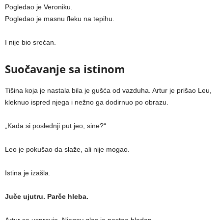
Pogledao je Veroniku.
Pogledao je masnu fleku na tepihu.
I nije bio srećan.
Suočavanje sa istinom
Tišina koja je nastala bila je gušća od vazduha. Artur je prišao Leu,
kleknuo ispred njega i nežno ga dodirnuo po obrazu.
„Kada si poslednji put jeo, sine?“
Leo je pokušao da slaže, ali nije mogao.
Istina je izašla.
Juče ujutru. Parče hleba.