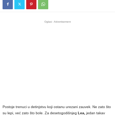
Oglasi - Advertisement
Postoje trenuci u detinjstvu koji ostanu urezani zauvek. Ne zato što
su lepi, već zato što bole. Za desetogodišnjeg
Lea,
jedan takav