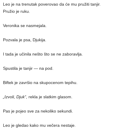
Leo je na trenutak poverovao da će mu pružiti tanjir.
Pružio je ruku.
Veronika se nasmejala.
Pozvala je psa, Djukija.
I tada je učinila nešto što se ne zaboravlja.
Spustila je tanjir — na pod.
Biftek je završio na skupocenom tepihu.
„Izvoli, Djuk“,
rekla je slatkim glasom.
Pas je pojeo sve za nekoliko sekundi.
Leo je gledao kako mu večera nestaje.