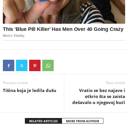
Previous article
Next article
Tišina koja je ledila dušu
Vratio se bez najave i
otkrio šta se zaista
dešavalo u njegovoj kući
RELATED ARTICLES
MORE FROM AUTHOR