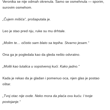
Veronika se nije odmah okrenula. Samo se osmehnula — sporim,
surovim osmehom.
„Čujem mišića“,
prošaputala je.
Leo je stao pred nju, ruke su mu drhtale.
„Molim te… očistio sam blato sa tepiha. Stvarno jesam.“
Ona ga je pogledala kao da gleda nešto odvratno.
„Moliti kao lutalica u sopstvenoj kući. Kako jadno.“
Kada je rekao da je gladan i pomenuo oca, njen glas je postao
oštar.
„Tvoj otac nije ovde. Neko mora da plaća ovu kuću. I tvoje
postojanje.“