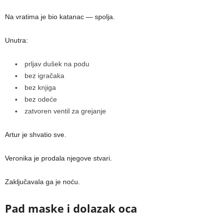
Na vratima je bio katanac — spolja.
Unutra:
prljav dušek na podu
bez igračaka
bez knjiga
bez odeće
zatvoren ventil za grejanje
Artur je shvatio sve.
Veronika je prodala njegove stvari.
Zaključavala ga je noću.
Pad maske i dolazak oca