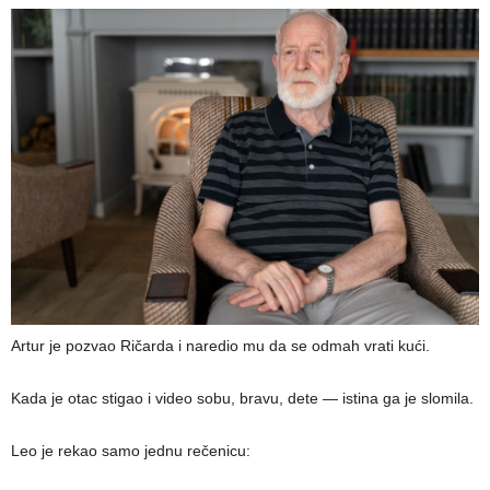
Artur je pozvao Ričarda i naredio mu da se odmah vrati kući.
Kada je otac stigao i video sobu, bravu, dete — istina ga je slomila.
Leo je rekao samo jednu rečenicu: