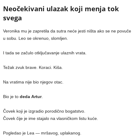
Neočekivani ulazak koji menja tok
svega
Veronika mu je zapretila da sutra neće jesti ništa ako se ne povuče
u sobu. Leo se okrenuo, slomljen.
I tada se začulo otključavanje ulaznih vrata.
Težak zvuk brave. Koraci. Kiša.
Na vratima nije bio njegov otac.
Bio je to
dedа Artur
.
Čovek koji je izgradio porodično bogatstvo.
Čovek čije je ime stajalo na vlasničkom listu kuće.
Pogledao je Lea — mršavog, uplakanog.