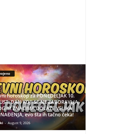
vojeno
ni horoskop za PONEDELJAK 10.
ST: DAN KOJI SE NE ZABORAVLJA,
GIM ZNACIMA DOLAZE VELIKA
NAĐENJA, evo šta ih tačno čeka!
ki
-
August 9, 2026