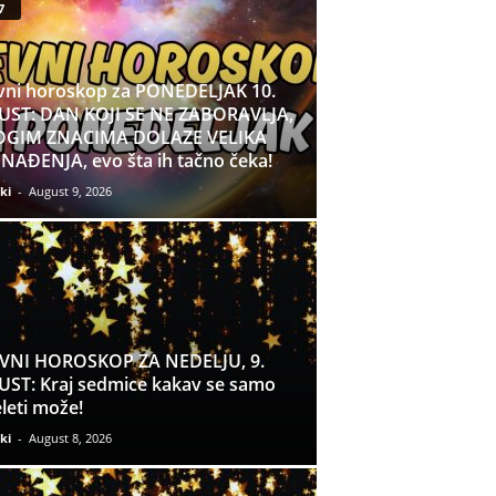
7
ni horoskop za PONEDELJAK 10.
ST: DAN KOJI SE NE ZABORAVLJA,
GIM ZNACIMA DOLAZE VELIKA
NAĐENJA, evo šta ih tačno čeka!
ki
-
August 9, 2026
VNI HOROSKOP ZA NEDELJU, 9.
ST: Kraj sedmice kakav se samo
leti može!
ki
-
August 8, 2026