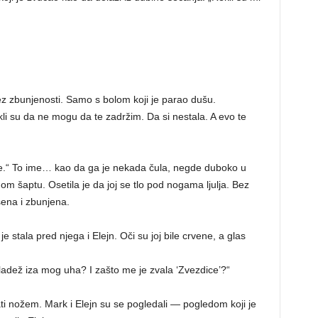
.
ez zbunjenosti. Samo s bolom koji je parao dušu.
Rekli su da ne mogu da te zadržim. Da si nestala. A evo te
ce.“ To ime… kao da ga je nekada čula, negde duboko u
om šaptu. Osetila je da joj se tlo pod nogama ljulja. Bez
šena i zbunjena.
je stala pred njega i Elejn. Oči su joj bile crvene, a glas
dež iza mog uha? I zašto me je zvala ‘Zvezdice’?“
ati nožem. Mark i Elejn su se pogledali — pogledom koji je