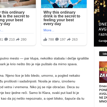
DNE
AVGU
razn
Carsijs
Izb
sputno mesto — par klupa, nekoliko stabala i dečije igralište
park je krio nešto što je nije puštalo da mirno spava.
žena. Njeno lice je bilo bledo, umorno, a pogled nekako
 prošlosti i sadašnjosti. Nosila je staru, iznošenu
Dnev
od vetra i vremena. Niko joj se nije obraćao. Deca su
PONE
nje bez ijedne reči. Samo bi Klara, svaki put kad bi je
AVGU
NE Z
 kao da joj nešto nepoznato, a opet blisko, šapuće da tu
MNOG