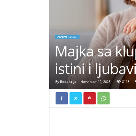
ZANIMLJIVOSTI
Majka sa klu
istini i ljub
By
Redakcija
-
November 12, 2025
8118