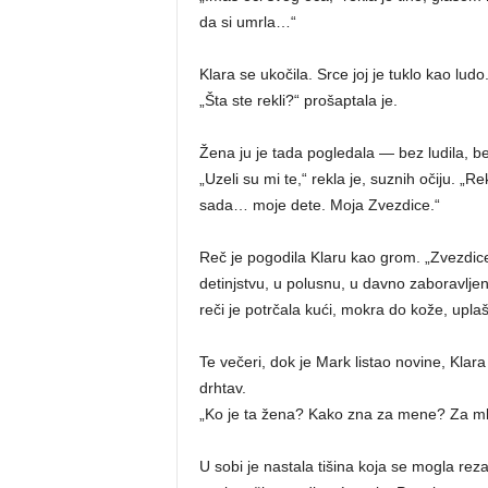
da si umrla…“
Klara se ukočila. Srce joj je tuklo kao ludo
„Šta ste rekli?“ prošaptala je.
Žena ju je tada pogledala — bez ludila, b
„Uzeli su mi te,“ rekla je, suznih očiju. „
sada… moje dete. Moja Zvezdice.“
Reč je pogodila Klaru kao grom. „Zvezdi
detinjstvu, u polusnu, u davno zaboravljen
reči je potrčala kući, mokra do kože, upla
Te večeri, dok je Mark listao novine, Klara 
drhtav.
„Ko je ta žena? Kako zna za mene? Za mla
U sobi je nastala tišina koja se mogla rez