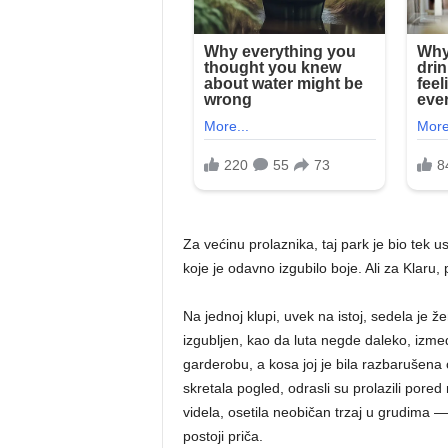
Za većinu prolaznika, taj park je bio tek u
koje je odavno izgubilo boje. Ali za Klaru, 
Na jednoj klupi, uvek na istoj, sedela je 
izgubljen, kao da luta negde daleko, između
garderobu, a kosa joj je bila razbarušena 
skretala pogled, odrasli su prolazili pored 
videla, osetila neobičan trzaj u grudima —
postoji priča.