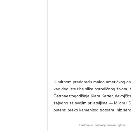
U mirnom predgrađu malog američkog grada
kao deo iste tihe slike porodičnog života
Četrnaestogodišnja Klara Karter, devojčica 
zajedno sa svojim prijateljima — Mijom i 
putem: preko kamenitog trotoara, niz seno
Sadržaj se nastavlja nakon oglasa