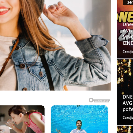
24/
Dnev
AVGU
MNO
IZNE
Carsijs
DNE
AVGU
pože
Carsijs