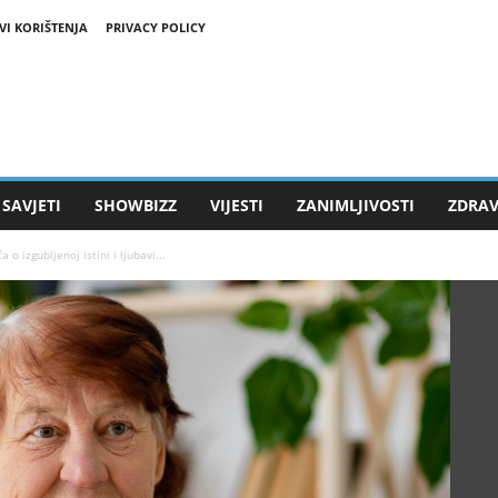
VI KORIŠTENJA
PRIVACY POLICY
SAVJETI
SHOWBIZZ
VIJESTI
ZANIMLJIVOSTI
ZDRAV
 o izgubljenoj istini i ljubavi...