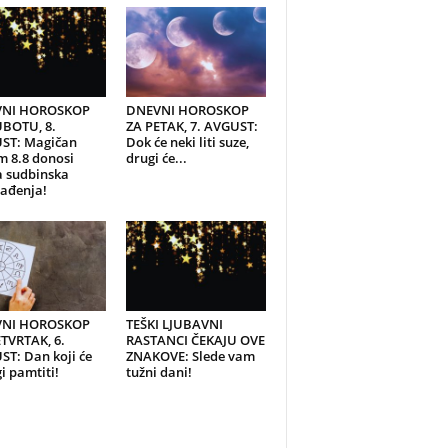
NI HOROSKOP
DNEVNI HOROSKOP
UBOTU, 8.
ZA PETAK, 7. AVGUST:
ST: Magičan
Dok će neki liti suze,
 8.8 donosi
drugi će...
a sudbinska
ađenja!
NI HOROSKOP
TEŠKI LJUBAVNI
TVRTAK, 6.
RASTANCI ČEKAJU OVE
T: Dan koji će
ZNAKOVE: Slede vam
 pamtiti!
tužni dani!