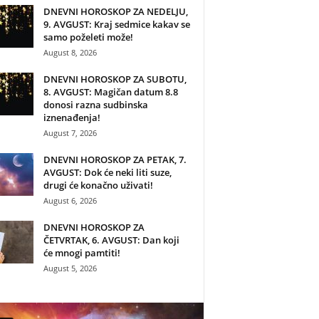
DNEVNI HOROSKOP ZA NEDELJU,
9. AVGUST: Kraj sedmice kakav se
samo poželeti može!
August 8, 2026
DNEVNI HOROSKOP ZA SUBOTU,
8. AVGUST: Magičan datum 8.8
donosi razna sudbinska
iznenađenja!
August 7, 2026
DNEVNI HOROSKOP ZA PETAK, 7.
AVGUST: Dok će neki liti suze,
drugi će konačno uživati!
August 6, 2026
DNEVNI HOROSKOP ZA
ČETVRTAK, 6. AVGUST: Dan koji
će mnogi pamtiti!
August 5, 2026