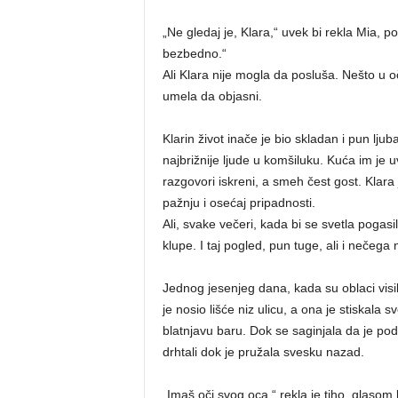
„Ne gledaj je, Klara,“ uvek bi rekla Mia, 
bezbedno.“
Ali Klara nije mogla da posluša. Nešto u o
umela da objasni.
Klarin život inače je bio skladan i pun ljubav
najbrižnije ljude u komšiluku. Kuća im je u
razgovori iskreni, a smeh čest gost. Klara
pažnju i osećaj pripadnosti.
Ali, svake večeri, kada bi se svetla pogasi
klupe. I taj pogled, pun tuge, ali i nečega
Jednog jesenjeg dana, kada su oblaci visil
je nosio lišće niz ulicu, a ona je stiskala 
blatnjavu baru. Dok se saginjala da je pod
drhtali dok je pružala svesku nazad.
„Imaš oči svog oca,“ rekla je tiho, glasom 