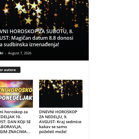
VNI HOROSKOP ZA SUBOTU, 8.
ST: Magičan datum 8.8 donosi
a sudbinska iznenađenja!
ki
-
August 7, 2026
or autora
ni horoskop za
DNEVNI HOROSKOP
DELJAK 10.
ZA NEDELJU, 9.
ST: DAN KOJI SE
AVGUST: Kraj sedmice
ABORAVLJA,
kakav se samo
IM ZNACIMA...
poželeti može!