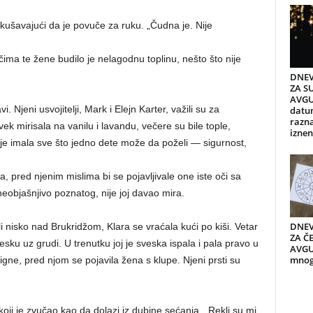
pokušavajući da je povuče za ruku. „Čudna je. Nije
čima te žene budilo je nelagodnu toplinu, nešto što nije
DNEV
ZA S
AVGU
i. Njeni usvojitelji, Mark i Elejn Karter, važili su za
datum
razn
vek mirisala na vanilu i lavandu, večere su bile tople,
iznen
 je imala sve što jedno dete može da poželi — sigurnost,
la, pred njenim mislima bi se pojavljivale one iste oči sa
 neobjašnjivo poznatog, nije joj davao mira.
DNEV
i nisko nad Brukridžom, Klara se vraćala kući po kiši. Vetar
ZA ČE
svesku uz grudi. U trenutku joj je sveska ispala i pala pravo u
AVGUS
mnogi
igne, pred njom se pojavila žena s klupe. Njeni prsti su
koji je zvučao kao da dolazi iz dubine sećanja. „Rekli su mi