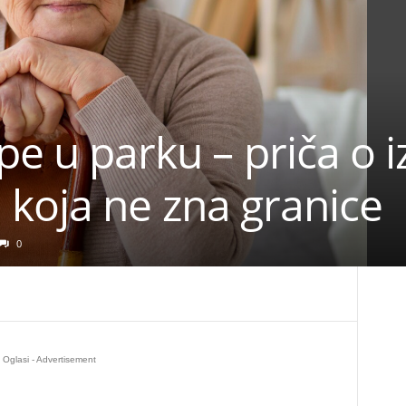
pe u parku – priča o i
avi koja ne zna granice
0
Oglasi - Advertisement