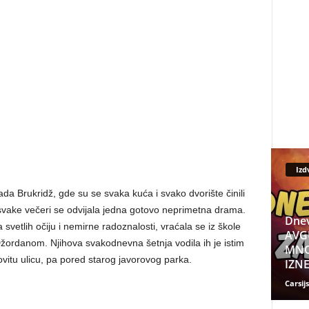
Izd
 Brukridž, gde su se svaka kuća i svako dvorište činili
, svake večeri se odvijala jedna gotovo neprimetna drama.
Dnev
svetlih očiju i nemirne radoznalosti, vraćala se iz škole
AVGU
Džordanom. Njihova svakodnevna šetnja vodila ih je istim
MNO
vitu ulicu, pa pored starog javorovog parka.
IZNE
Carsijs