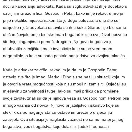
doći u kancelariju advokata. Kada su stigli, advokat ih je dočekao s
ozbiljnim izrazom lica. Gospodin Petar, kako im je rekao, umro je
prije nekoliko mjeseci nakon što je dugo bolovao, a ono što su
uslijedile riječi advokata ostavile su ih u šoku. Starac nije bio samo
običan čovjek; on je bio skroman bogataš koji je svoj život posvetio
štednji, ulaganjima i pomoći drugima. Njegovo bogatstvo je
obuhvatilo zemljišta i male investicije koje su se vremenom
nagomilale, a koje su sada postale nasljedstvo za dvojicu mladića.
Kada je advokat završio, rekao im je da im je Gospodin Petar
ostavio sve što je imao. Marko i Dino su se našli u situaciji koja im
je otvorila vrata mogućnosti koje nisu mogli ni zamisliti. Osjećali su
mješavinu zahvalnosti i tuge. Iako su imali priliku da promijene
svoje živote, znali su da je njihova veza sa Gospodinom Petrom bila
mnogo važnija od novca. Njihovo prijateljstvo i iskustvo koje su
stekli kroz pomaganje starcu ostaće im urezano u sjećanju
zauvijek. Ova situacija je naglasila važnost ne samo materijalnog
bogatstva, već i bogatstva koje dolazi iz ljudskih odnosa i