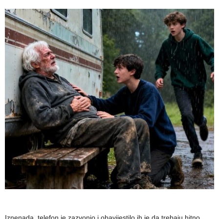
Iznenada, telefon je zazvonio i obavijestilo ih je da trebaju hitno