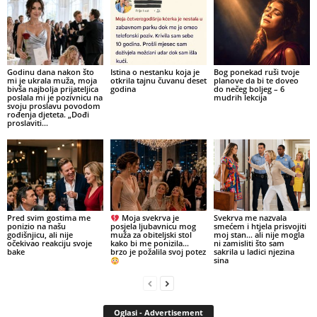
Godinu dana nakon što
Istina o nestanku koja je
Bog ponekad ruši tvoje
mi je ukrala muža, moja
otkrila tajnu čuvanu deset
planove da bi te doveo
bivša najbolja prijateljica
godina
do nečeg boljeg – 6
poslala mi je pozivnicu na
mudrih lekcija
svoju proslavu povodom
rođenja djeteta. „Dođi
proslaviti...
Pred svim gostima me
Moja svekrva je
Svekrva me nazvala
ponizio na našu
posjela ljubavnicu mog
smećem i htjela prisvojiti
godišnjicu, ali nije
muža za obiteljski stol
moj stan… ali nije mogla
očekivao reakciju svoje
kako bi me ponizila…
ni zamisliti što sam
bake
brzo je požalila svoj potez
sakrila u ladici njezina
sina
Oglasi - Advertisement