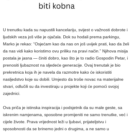
U trenutku kada su napustili kancelariju, svijest o važnosti dobrote i
ljudskih veza još više je ojačala. Dok su hodali prema parkingu,
Marko je rekao: “Osjećam kao da nas on još uvijek prati, kao da želi
da nas vidi kako koristimo ovu priliku na pravi način.” Njihova misija
postala je jasna — činiti dobro, kao što je to radio Gospodin Petar, i
prenositi ljubaznost na sljedeće generacije. Ovaj trenutak je bio
prekretnica koja ih je navela da razmotre kako će iskoristiti
nasljedstvo koje su dobili. Umjesto da troše novac na materijalne
stvari, odlučili su da investiraju u projekte koji će pomoći svojoj
zajednici.
Ova priča je istinska inspiracija i podsjetnik da su male geste, sa
iskrenim namjenama, sposobne promijeniti ne samo trenutke, već i
cijele živote. Prava vrijednost leži u ljubavi, prijateljstvu i
sposobnosti da se brinemo jedni o drugima, a ne samo u