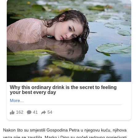
Nakon što su smjestili Gospodina Petra u njegovu kuću, njihova
veza nije se završila. Marko i Dino su počeli redovno posjećivati