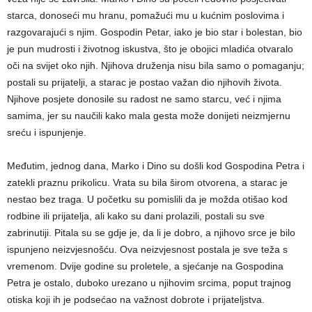
starca, donoseći mu hranu, pomažući mu u kućnim poslovima i
razgovarajući s njim. Gospodin Petar, iako je bio star i bolestan, bio
je pun mudrosti i životnog iskustva, što je obojici mladića otvaralo
oči na svijet oko njih. Njihova druženja nisu bila samo o pomaganju;
postali su prijatelji, a starac je postao važan dio njihovih života.
Njihove posjete donosile su radost ne samo starcu, već i njima
samima, jer su naučili kako mala gesta može donijeti neizmjernu
sreću i ispunjenje.
Međutim, jednog dana, Marko i Dino su došli kod Gospodina Petra i
zatekli praznu prikolicu. Vrata su bila širom otvorena, a starac je
nestao bez traga. U početku su pomislili da je možda otišao kod
rodbine ili prijatelja, ali kako su dani prolazili, postali su sve
zabrinutiji. Pitala su se gdje je, da li je dobro, a njihovo srce je bilo
ispunjeno neizvjesnošću. Ova neizvjesnost postala je sve teža s
vremenom. Dvije godine su proletele, a sjećanje na Gospodina
Petra je ostalo, duboko urezano u njihovim srcima, poput trajnog
otiska koji ih je podsećao na važnost dobrote i prijateljstva.