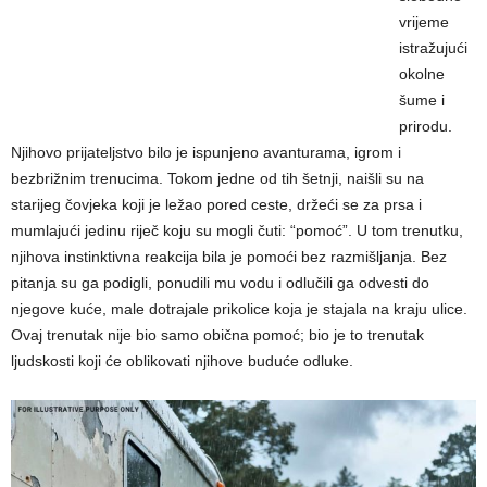
vrijeme
istražujući
okolne
šume i
prirodu.
Njihovo prijateljstvo bilo je ispunjeno avanturama, igrom i
bezbrižnim trenucima. Tokom jedne od tih šetnji, naišli su na
starijeg čovjeka koji je ležao pored ceste, držeći se za prsa i
mumlajući jedinu riječ koju su mogli čuti: “pomoć”. U tom trenutku,
njihova instinktivna reakcija bila je pomoći bez razmišljanja. Bez
pitanja su ga podigli, ponudili mu vodu i odlučili ga odvesti do
njegove kuće, male dotrajale prikolice koja je stajala na kraju ulice.
Ovaj trenutak nije bio samo obična pomoć; bio je to trenutak
ljudskosti koji će oblikovati njihove buduće odluke.