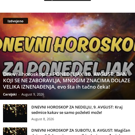
Izdvojeno
Dnevni horoskop za PONEDELJAK 10. AVGUST: DAN
KOJI SE NE ZABORAVLJA, MNOGIM ZNACIMA DOLAZE
VELIKA IZNENAĐENJA, evo šta ih tačno čeka!
Carsijski
-
August 9, 2026
DNEVNI HOROSKOP ZA NEDELJU, 9. AVGUST: Kraj
sedmice kakav se samo poželeti može!
August 8, 2026
DNEVNI HOROSKOP ZA SUBOTU, 8. AVGUST: Magičan