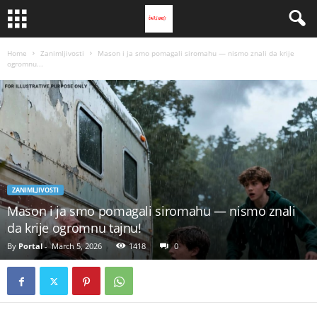
Home
Zanimljivosti
Mason i ja smo pomagali siromahu — nismo znali da krije
ogromnu...
ZANIMLJIVOSTI
Mason i ja smo pomagali siromahu — nismo znali
da krije ogromnu tajnu!
By
Portal
-
March 5, 2026
1418
0