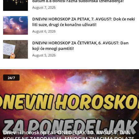
datum 8.8 donosi razna sudbinska iznenađenja!
August 7, 2026
DNEVNI HOROSKOP ZA PETAK, 7. AVGUST: Dok će neki
liti suze, drugi će konačno uživati!
August 6, 2026
DNEVNI HOROSKOP ZA ČETVRTAK, 6. AVGUST: Dan
koji će mnogi pamtiti!
August 5, 2026
24/7
Dnevni horoskop za PONEDELJAK 10. AVGUST: DAN
KOJI SE NE ZABORAVLJA, MNOGIM ZNACIMA DOLAZE