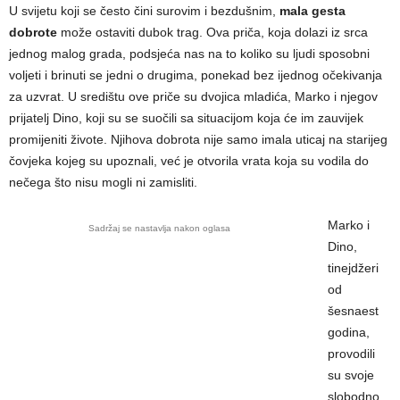
U svijetu koji se često čini surovim i bezdušnim,
mala gesta
dobrote
može ostaviti dubok trag. Ova priča, koja dolazi iz srca
jednog malog grada, podsjeća nas na to koliko su ljudi sposobni
voljeti i brinuti se jedni o drugima, ponekad bez ijednog očekivanja
za uzvrat. U središtu ove priče su dvojica mladića, Marko i njegov
prijatelj Dino, koji su se suočili sa situacijom koja će im zauvijek
promijeniti živote. Njihova dobrota nije samo imala uticaj na starijeg
čovjeka kojeg su upoznali, već je otvorila vrata koja su vodila do
nečega što nisu mogli ni zamisliti.
Marko i
Sadržaj se nastavlja nakon oglasa
Dino,
tinejdžeri
od
šesnaest
godina,
provodili
su svoje
slobodno