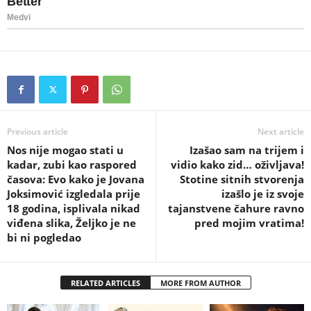
Previous article
Next article
Nos nije mogao stati u
Izašao sam na trijem i
kadar, zubi kao raspored
vidio kako zid… oživljava!
časova: Evo kako je Jovana
Stotine sitnih stvorenja
Joksimović izgledala prije
izašlo je iz svoje
18 godina, isplivala nikad
tajanstvene čahure ravno
viđena slika, Željko je ne
pred mojim vratima!
bi ni pogledao
RELATED ARTICLES
MORE FROM AUTHOR