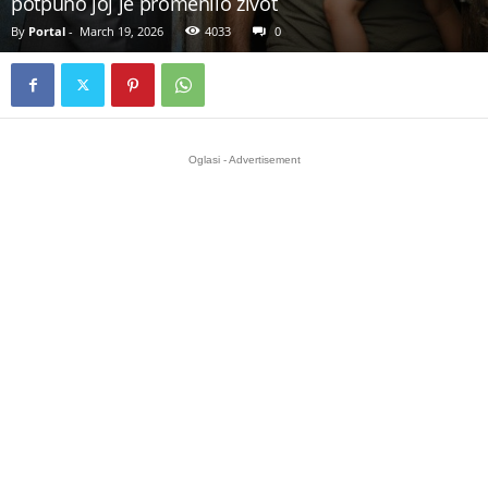
potpuno joj je promenilo život
By
Portal
-
March 19, 2026
4033
0
Oglasi - Advertisement