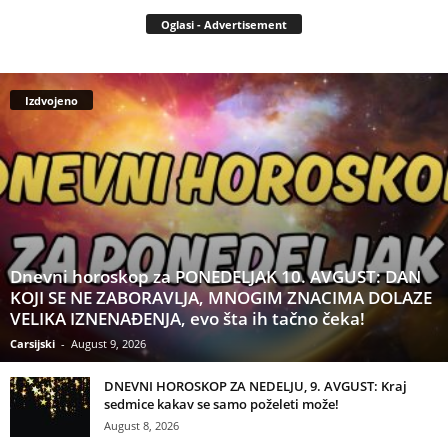
Oglasi - Advertisement
Izdvojeno
Dnevni horoskop za PONEDELJAK 10. AVGUST: DAN
KOJI SE NE ZABORAVLJA, MNOGIM ZNACIMA DOLAZE
VELIKA IZNENAĐENJA, evo šta ih tačno čeka!
Carsijski
-
August 9, 2026
DNEVNI HOROSKOP ZA NEDELJU, 9. AVGUST: Kraj
sedmice kakav se samo poželeti može!
August 8, 2026