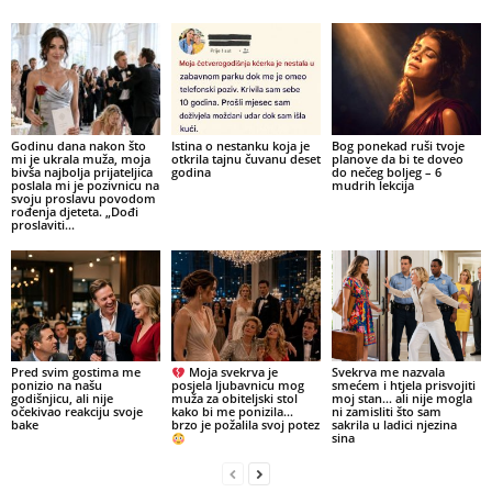
Godinu dana nakon što
Istina o nestanku koja je
Bog ponekad ruši tvoje
mi je ukrala muža, moja
otkrila tajnu čuvanu deset
planove da bi te doveo
bivša najbolja prijateljica
godina
do nečeg boljeg – 6
poslala mi je pozivnicu na
mudrih lekcija
svoju proslavu povodom
rođenja djeteta. „Dođi
proslaviti...
Pred svim gostima me
Moja svekrva je
Svekrva me nazvala
ponizio na našu
posjela ljubavnicu mog
smećem i htjela prisvojiti
godišnjicu, ali nije
muža za obiteljski stol
moj stan… ali nije mogla
očekivao reakciju svoje
kako bi me ponizila…
ni zamisliti što sam
bake
brzo je požalila svoj potez
sakrila u ladici njezina
sina