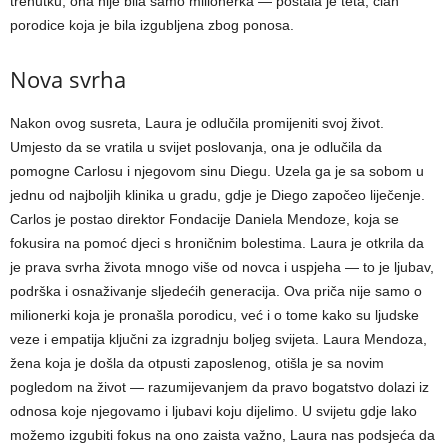
trenutku, ona nije bila samo milionerka — postala je teta, član
porodice koja je bila izgubljena zbog ponosa.
Nova svrha
Nakon ovog susreta, Laura je odlučila promijeniti svoj život.
Umjesto da se vratila u svijet poslovanja, ona je odlučila da
pomogne Carlosu i njegovom sinu Diegu. Uzela ga je sa sobom u
jednu od najboljih klinika u gradu, gdje je Diego započeo liječenje.
Carlos je postao direktor Fondacije Daniela Mendoze, koja se
fokusira na pomoć djeci s hroničnim bolestima. Laura je otkrila da
je prava svrha života mnogo više od novca i uspjeha — to je ljubav,
podrška i osnaživanje sljedećih generacija.
Ova priča nije samo o
milionerki koja je pronašla porodicu, već i o tome kako su ljudske
veze i empatija ključni za izgradnju boljeg svijeta.
Laura Mendoza,
žena koja je došla da otpusti zaposlenog, otišla je sa novim
pogledom na život — razumijevanjem da pravo bogatstvo dolazi iz
odnosa koje njegovamo i ljubavi koju dijelimo.
U svijetu gdje lako
možemo izgubiti fokus na ono zaista važno, Laura nas podsjeća da