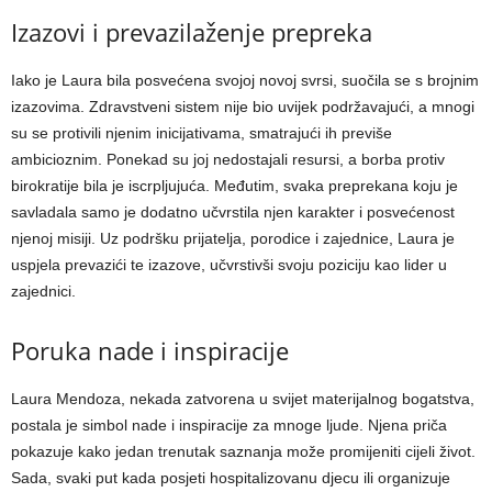
Izazovi i prevazilaženje prepreka
Iako je Laura bila posvećena svojoj novoj svrsi, suočila se s brojnim
izazovima. Zdravstveni sistem nije bio uvijek podržavajući, a mnogi
su se protivili njenim inicijativama, smatrajući ih previše
ambicioznim. Ponekad su joj nedostajali resursi, a borba protiv
birokratije bila je iscrpljujuća.
Međutim, svaka preprekana koju je
savladala samo je dodatno učvrstila njen karakter i posvećenost
njenoj misiji. Uz podršku prijatelja, porodice i zajednice, Laura je
uspjela prevazići te izazove, učvrstivši svoju poziciju kao lider u
zajednici.
Poruka nade i inspiracije
Laura Mendoza, nekada zatvorena u svijet materijalnog bogatstva,
postala je simbol nade i inspiracije za mnoge ljude. Njena priča
pokazuje kako jedan trenutak saznanja može promijeniti cijeli život.
Sada, svaki put kada posjeti hospitalizovanu djecu ili organizuje