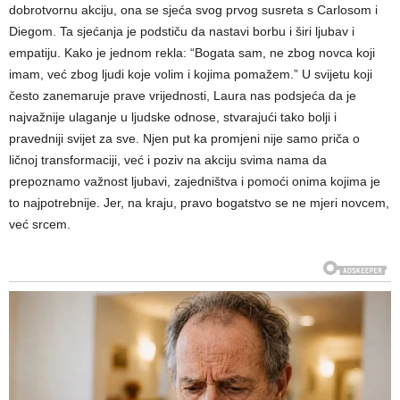
dobrotvornu akciju, ona se sjeća svog prvog susreta s Carlosom i
Diegom.
Ta sjećanja je podstiču da nastavi borbu i širi ljubav i
empatiju. Kako je jednom rekla: “Bogata sam, ne zbog novca koji
imam, već zbog ljudi koje volim i kojima pomažem.”
U svijetu koji
često zanemaruje prave vrijednosti, Laura nas podsjeća da je
najvažnije ulaganje u ljudske odnose, stvarajući tako bolji i
pravedniji svijet za sve.
Njen put ka promjeni nije samo priča o
ličnoj transformaciji, već i poziv na akciju svima nama da
prepoznamo važnost ljubavi, zajedništva i pomoći onima kojima je
to najpotrebnije. Jer, na kraju, pravo bogatstvo se ne mjeri novcem,
već srcem.