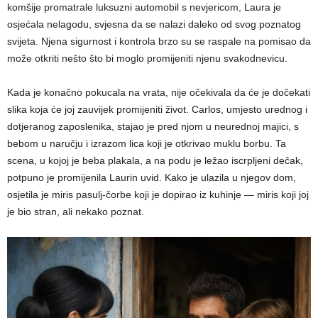
komšije promatrale luksuzni automobil s nevjericom, Laura je
osjećala nelagodu, svjesna da se nalazi daleko od svog poznatog
svijeta. Njena sigurnost i kontrola brzo su se raspale na pomisao da
može otkriti nešto što bi moglo promijeniti njenu svakodnevicu.
Kada je konačno pokucala na vrata, nije očekivala da će je dočekati
slika koja će joj zauvijek promijeniti život. Carlos, umjesto urednog i
dotjeranog zaposlenika, stajao je pred njom u neurednoj majici, s
bebom u naručju i izrazom lica koji je otkrivao muklu borbu. Ta
scena, u kojoj je beba plakala, a na podu je ležao iscrpljeni dečak,
potpuno je promijenila Laurin uvid. Kako je ulazila u njegov dom,
osjetila je miris pasulj-čorbe koji je dopirao iz kuhinje — miris koji joj
je bio stran, ali nekako poznat.