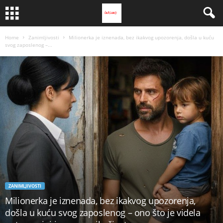
Home
Zanimljivosti
Milionerka je iznenada, bez ikakvog upozorenja, došla u kuću
svog zaposlenog –...
ZANIMLJIVOSTI
Milionerka je iznenada, bez ikakvog upozorenja,
došla u kuću svog zaposlenog – ono što je videla