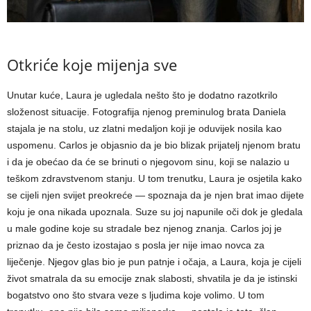
Otkriće koje mijenja sve
Unutar kuće, Laura je ugledala nešto što je dodatno razotkrilo
složenost situacije. Fotografija njenog preminulog brata Daniela
stajala je na stolu, uz zlatni medaljon koji je oduvijek nosila kao
uspomenu. Carlos je objasnio da je bio blizak prijatelj njenom bratu
i da je obećao da će se brinuti o njegovom sinu, koji se nalazio u
teškom zdravstvenom stanju. U tom trenutku, Laura je osjetila kako
se cijeli njen svijet preokreće — spoznaja da je njen brat imao dijete
koju je ona nikada upoznala.
Suze su joj napunile oči dok je gledala
u male godine koje su stradale bez njenog znanja. Carlos joj je
priznao da je često izostajao s posla jer nije imao novca za
liječenje.
Njegov glas bio je pun patnje i očaja, a Laura, koja je cijeli
život smatrala da su emocije znak slabosti, shvatila je da je istinski
bogatstvo ono što stvara veze s ljudima koje volimo.
U tom