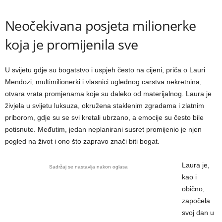
Neočekivana posjeta milionerke
koja je promijenila sve
U svijetu gdje su bogatstvo i uspjeh često na cijeni, priča o Lauri
Mendozi, multimilionerki i vlasnici uglednog carstva nekretnina,
otvara vrata promjenama koje su daleko od materijalnog. Laura je
živjela u svijetu luksuza, okružena staklenim zgradama i zlatnim
priborom, gdje su se svi kretali ubrzano, a emocije su često bile
potisnute. Međutim, jedan neplanirani susret promijenio je njen
pogled na život i ono što zapravo znači biti bogat.
Laura je,
Sadržaj se nastavlja nakon oglasa
kao i
obično,
započela
svoj dan u