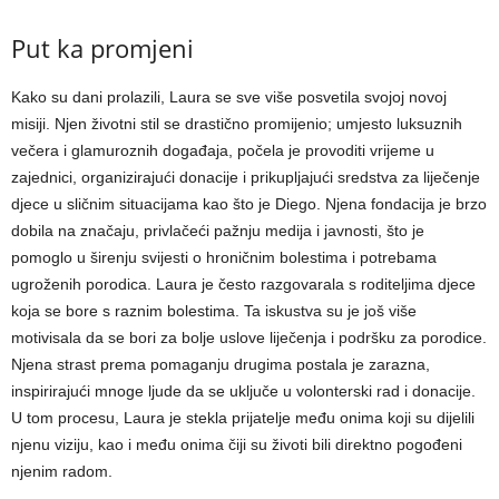
Put ka promjeni
Kako su dani prolazili, Laura se sve više posvetila svojoj novoj
misiji. Njen životni stil se drastično promijenio; umjesto luksuznih
večera i glamuroznih događaja, počela je provoditi vrijeme u
zajednici, organizirajući donacije i prikupljajući sredstva za liječenje
djece u sličnim situacijama kao što je Diego.
Njena fondacija je brzo
dobila na značaju, privlačeći pažnju medija i javnosti, što je
pomoglo u širenju svijesti o hroničnim bolestima i potrebama
ugroženih porodica.
Laura je često razgovarala s roditeljima djece
koja se bore s raznim bolestima. Ta iskustva su je još više
motivisala da se bori za bolje uslove liječenja i podršku za porodice.
Njena strast prema pomaganju drugima postala je zarazna,
inspirirajući mnoge ljude da se uključe u volonterski rad i donacije.
U tom procesu, Laura je stekla prijatelje među onima koji su dijelili
njenu viziju, kao i među onima čiji su životi bili direktno pogođeni
njenim radom.