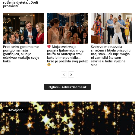
rođenja djeteta. „Dođi
proslaviti...
Pred svim gostima me
Moja svekrva je
Svekrva me nazvala
ponizio na našu
posjela ljubavnicu mog
smećem i htjela prisvojiti
godišnjicu, ali nije
muža za obiteljski stol
moj stan… ali nije mogla
očekivao reakciju svoje
kako bi me ponizila…
ni zamisliti što sam
bake
brzo je požalila svoj potez
sakrila u ladici njezina
sina
Oglasi - Advertisement
Izdvojeno