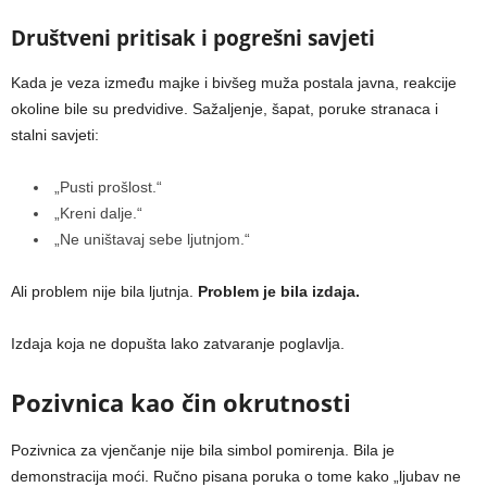
Društveni pritisak i pogrešni savjeti
Kada je veza između majke i bivšeg muža postala javna, reakcije
okoline bile su predvidive. Sažaljenje, šapat, poruke stranaca i
stalni savjeti:
„Pusti prošlost.“
„Kreni dalje.“
„Ne uništavaj sebe ljutnjom.“
Ali problem nije bila ljutnja.
Problem je bila izdaja.
Izdaja koja ne dopušta lako zatvaranje poglavlja.
Pozivnica kao čin okrutnosti
Pozivnica za vjenčanje nije bila simbol pomirenja. Bila je
demonstracija moći. Ručno pisana poruka o tome kako „ljubav ne