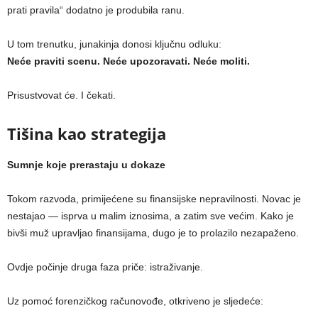
prati pravila“ dodatno je produbila ranu.
U tom trenutku, junakinja donosi ključnu odluku:
Neće praviti scenu. Neće upozoravati. Neće moliti.
Prisustvovat će. I čekati.
Tišina kao strategija
Sumnje koje prerastaju u dokaze
Tokom razvoda, primijećene su finansijske nepravilnosti. Novac je
nestajao — isprva u malim iznosima, a zatim sve većim. Kako je
bivši muž upravljao finansijama, dugo je to prolazilo nezapaženo.
Ovdje počinje druga faza priče: istraživanje.
Uz pomoć forenzičkog računovođe, otkriveno je sljedeće: