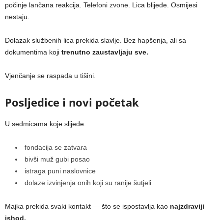
počinje lančana reakcija. Telefoni zvone. Lica blijede. Osmijesi
nestaju.
Dolazak službenih lica prekida slavlje. Bez hapšenja, ali sa
dokumentima koji
trenutno zaustavljaju sve.
Vjenčanje se raspada u tišini.
Posljedice i novi početak
U sedmicama koje slijede:
fondacija se zatvara
bivši muž gubi posao
istraga puni naslovnice
dolaze izvinjenja onih koji su ranije šutjeli
Majka prekida svaki kontakt — što se ispostavlja kao
najzdraviji
ishod.