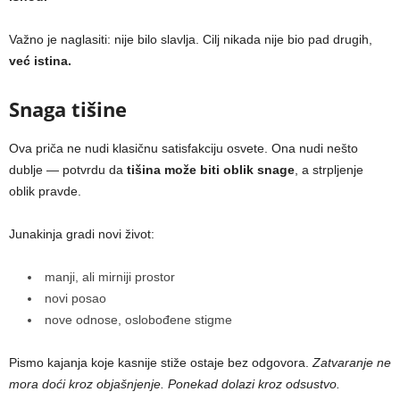
Važno je naglasiti: nije bilo slavlja. Cilj nikada nije bio pad drugih,
već istina.
Snaga tišine
Ova priča ne nudi klasičnu satisfakciju osvete. Ona nudi nešto
dublje — potvrdu da
tišina može biti oblik snage
, a strpljenje
oblik pravde.
Junakinja gradi novi život:
manji, ali mirniji prostor
novi posao
nove odnose, oslobođene stigme
Pismo kajanja koje kasnije stiže ostaje bez odgovora.
Zatvaranje ne
mora doći kroz objašnjenje. Ponekad dolazi kroz odsustvo.