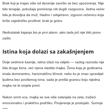
Brak koji je trajao više od decenije završio se bez upozorenja. Nije
bilo terapije, pokušaja pomirenja niti dugih razgovora. Jedna večer
bila je dovoljna da muž, hladno i odsječeno, izgovori rečenicu koja
briše zajedničku prošlost: brak je gotov.
Nedostatak kajanja bio je prvi alarm, iako tada još nije bilo jasno
zašto.
Istina koja dolazi sa zakašnjenjem
Dvije sedmice kasnije, istina izlazi na vidjelo — razlog razvoda nije
bila druga žena, već njena vlastita majka. Žena koja je godinama
imala dominantnu, harizmatičnu ličnost, neko ko je znao upravljati
ljudima bez povišenog tona, sada je prešla granicu koju nijedna
majka ne bi smjela preći.
Nakon smrti oca, majka se sve više oslanjala na zeta, tražeći
emocionalnu i praktičnu podršku. Povjerenje je postojalo.
Sumnja
nije.