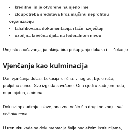
kreditne linije otvorene na njeno ime
zloupotreba sredstava kroz majčinu neprofitnu
organizaciju
falsifikovana dokumentacija i lažni izvještaji
ozbiljna krivična djela na federalnom nivou
Umjesto suočavanja, junakinja bira prikupljanje dokaza i — čekanje.
Vjenčanje kao kulminacija
Dan vjenčanja dolazi. Lokacija idilična: vinograd, bijele ruže,
proljetno sunce. Sve izgleda savršeno. Ona sjedi u zadnjem redu,
neprimjetna, smirena.
Dok svi aplaudiraju i slave, ona zna nešto što drugi ne znaju:
sat
već otkucava.
U trenutku kada se dokumentacija šalje nadležnim institucijama,