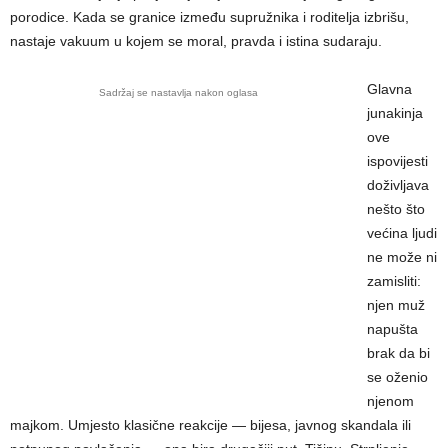
porodice. Kada se granice između supružnika i roditelja izbrišu,
nastaje vakuum u kojem se moral, pravda i istina sudaraju.
Glavna
Sadržaj se nastavlja nakon oglasa
junakinja
ove
ispovijesti
doživljava
nešto što
većina ljudi
ne može ni
zamisliti:
njen muž
napušta
brak da bi
se oženio
njenom
majkom. Umjesto klasične reakcije — bijesa, javnog skandala ili