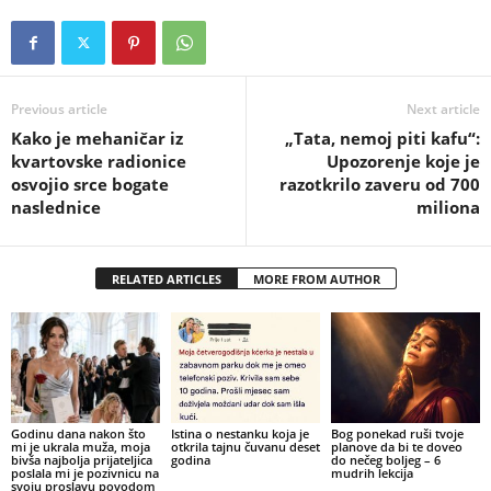
Previous article
Next article
Kako je mehaničar iz
„Tata, nemoj piti kafu“:
kvartovske radionice
Upozorenje koje je
osvojio srce bogate
razotkrilo zaveru od 700
naslednice
miliona
RELATED ARTICLES
MORE FROM AUTHOR
Godinu dana nakon što
Istina o nestanku koja je
Bog ponekad ruši tvoje
mi je ukrala muža, moja
otkrila tajnu čuvanu deset
planove da bi te doveo
bivša najbolja prijateljica
godina
do nečeg boljeg – 6
poslala mi je pozivnicu na
mudrih lekcija
svoju proslavu povodom