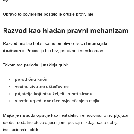
Upravo to povjerenje postalo je oružje protiv nje.
Razvod kao hladan pravni mehanizam
Razvod nije bio bolan samo emotivno, već i
finansijski i
društveno
. Proces je bio brz, precizan i nemilosrdan.
Tokom tog perioda, junakinja gubi:
porodičnu kuću
većinu životne ušteđevine
prijatelje koji nisu željeli „birati stranu“
vlastiti ugled, narušen
svjedočenjem majke
Majka je na sudu opisuje kao nestabilnu i emocionalno iscrpljujuću
osobu, dodatno otežavajući njenu poziciju. Izdaja sada dobija
institucionalni oblik.