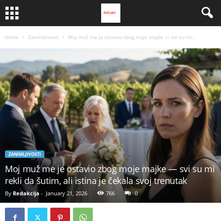
Home
Zanimljivosti
Moj muž me je ostavio zbog moje majke — svi su mi...
ZANIMLJIVOSTI
Moj muž me je ostavio zbog moje majke — svi su mi
rekli da šutim, ali istina je čekala svoj trenutak
By
Redakcija
-
January 21, 2026
766
0