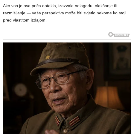
Ako vas je ova priča dotakla, izazvala nelagodu, olakšanje ili
razmišljanje — vaša perspektiva može biti svjetlo nekome ko stoji
pred vlastitom izdajom.