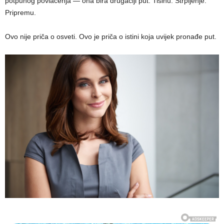
potpunog povlačenja — ona bira drugačiji put. Tišinu. Strpljenje.
Pripremu.
Ovo nije priča o osveti. Ovo je priča o istini koja uvijek pronađe put.