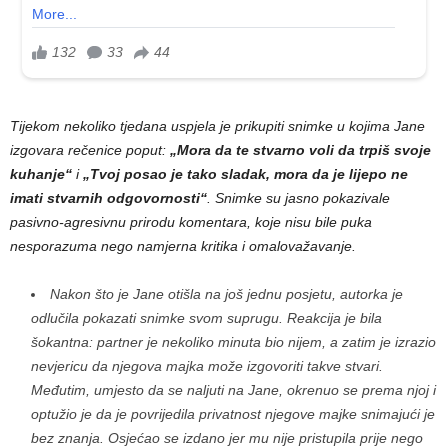
Tijekom nekoliko tjedana uspjela je prikupiti snimke u kojima Jane
izgovara rečenice poput:
„Mora da te stvarno voli da trpiš svoje
kuhanje“
i
„Tvoj posao je tako sladak, mora da je lijepo ne
imati stvarnih odgovornosti“
. Snimke su jasno pokazivale
pasivno-agresivnu prirodu komentara, koje nisu bile puka
nesporazuma nego namjerna kritika i omalovažavanje.
Nakon što je Jane otišla na još jednu posjetu, autorka je
odlučila pokazati snimke svom suprugu. Reakcija je bila
šokantna: partner je nekoliko minuta bio nijem, a zatim je izrazio
nevjericu da njegova majka može izgovoriti takve stvari.
Međutim, umjesto da se naljuti na Jane, okrenuo se prema njoj i
optužio je da je povrijedila privatnost njegove majke snimajući je
bez znanja. Osjećao se izdano jer mu nije pristupila prije nego