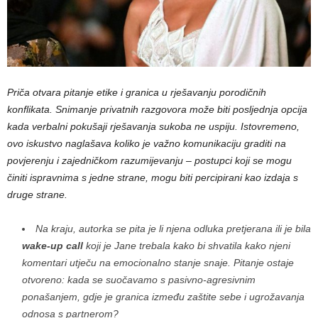
Priča otvara pitanje etike i granica u rješavanju porodičnih
konflikata. Snimanje privatnih razgovora može biti posljednja opcija
kada verbalni pokušaji rješavanja sukoba ne uspiju. Istovremeno,
ovo iskustvo naglašava koliko je važno komunikaciju graditi na
povjerenju i zajedničkom razumijevanju – postupci koji se mogu
činiti ispravnima s jedne strane, mogu biti percipirani kao izdaja s
druge strane.
Na kraju, autorka se pita je li njena odluka pretjerana ili je bila
wake-up call
koji je Jane trebala kako bi shvatila kako njeni
komentari utječu na emocionalno stanje snaje. Pitanje ostaje
otvoreno: kada se suočavamo s pasivno-agresivnim
ponašanjem, gdje je granica između zaštite sebe i ugrožavanja
odnosa s partnerom?