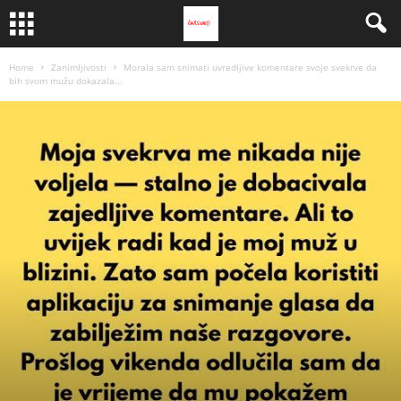
Home
Zanimljivosti
Morala sam snimati uvredljive komentare svoje svekrve da
bih svom mužu dokazala...