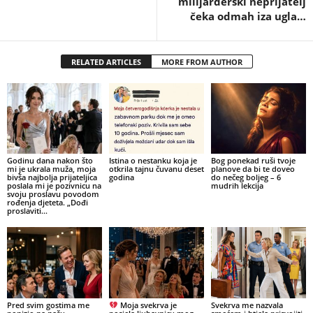
milijarderski neprijatelj
čeka odmah iza ugla…
RELATED ARTICLES
MORE FROM AUTHOR
Godinu dana nakon što
Istina o nestanku koja je
Bog ponekad ruši tvoje
mi je ukrala muža, moja
otkrila tajnu čuvanu deset
planove da bi te doveo
bivša najbolja prijateljica
godina
do nečeg boljeg – 6
poslala mi je pozivnicu na
mudrih lekcija
svoju proslavu povodom
rođenja djeteta. „Dođi
proslaviti...
Pred svim gostima me
Moja svekrva je
Svekrva me nazvala