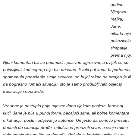
godine.
Njegova
majka,
Jane,
nikada nije
pokazivala
simpatije
prema njoj.
Njeni komentari bili su podmukli i pasivno-agresivni, a uvijek su se
pojavljivali kad suprug nije bio prisutan. Svaki put kada bi partnerici
spomenula ponašanje svoje svekrve, on bi joj rekao da pretjeruje ili
da pogrešno tumači situaciju, što je samo produbljivalo osjećaj
frustracije i nepravde.
Vrhunac je nastupio prije mjesec dana tijekom posjete Janeinoj
kući. Jane je bila u punoj formi, bacajući sitne, ali bolne komentare
o kuhanju, poslu i odijevanju autorice. Umjesto da ponovo prešuti i
dopusti da situacija prođe, odlučila je preuzeti stvari u svoje ruke i
dokumentirati ono što se događa. Počela je koristiti aplikaciju za