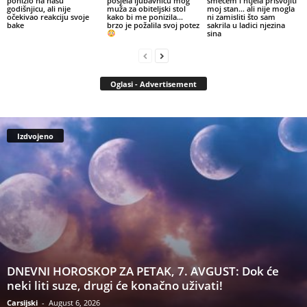
ponizio na našu
posjela ljubavnicu mog
smećem i htjela prisvojiti
godišnjicu, ali nije
muža za obiteljski stol
moj stan… ali nije mogla
očekivao reakciju svoje
kako bi me ponizila…
ni zamisliti što sam
bake
brzo je požalila svoj potez
sakrila u ladici njezina
sina
Oglasi - Advertisement
Izdvojeno
DNEVNI HOROSKOP ZA PETAK, 7. AVGUST: Dok će
neki liti suze, drugi će konačno uživati!
Carsijski
-
August 6, 2026