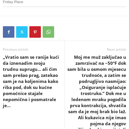
Previous article
Next article
„Vratio sam se ranije kući
Moj me muž zaključao u
da iznenadim svoju
zamrzivač na −50°F dok
trudnu suprugu… ali čim
sam bila u osmom mjesecu
sam prešao prag, zatekao
trudnoće, a zatim se
sam je na koljenima kako
podrugljivo nasmijao:
riba pod, dok su kućne
„Osiguranje isplaćuje
pomoćnice stajale
trostruko.” Dok me u
nepomično i posmatrale
ledenom mraku pogodila
je…
prva kontrakcija, shvatila
sam da je moj brak bio laž.
Ali kukavica nije imao
pojma da njegov