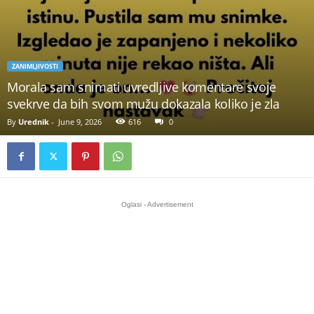
ZANIMLJIVOSTI
Morala sam snimati uvredljive komentare svoje
svekrve da bih svom mužu dokazala koliko je zla
By
Urednik
-
June 9, 2026
616
0
Oglasi - Advertisement