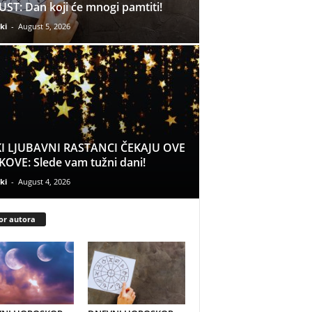
ST: Dan koji će mnogi pamtiti!
ki
-
August 5, 2026
I LJUBAVNI RASTANCI ČEKAJU OVE
OVE: Slede vam tužni dani!
ki
-
August 4, 2026
or autora