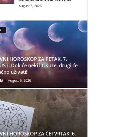
August 3, 2026
7
VNI HOROSKOP ZA PETAK, 7.
ST: Dok će neki liti suze, drugi će
čno uživati!
ki
-
August 6, 2026
VNI HOROSKOP ZA ČETVRTAK, 6.