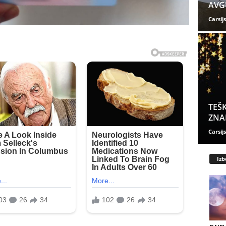
AVGU
Carsijs
TEŠK
ZNAK
Carsijs
Izb