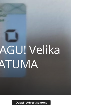
AGU! Velika
 DATUMA
Oglasi - Advertisement