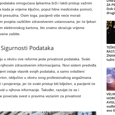
DNEV
 podataka omogućava ljekarima brži i lakši pristup važnim
ZA PE
Dok ć
a kada je vrijeme ključno, poput hitne medicinske pomoći,
drugi 
 presudna. Osim toga, pacijenti više neće morati
kom posjeta različitim zdravstvenim ustanovama, jer će ljekari
em elektronskog kartona, što znatno skraćuje vrijeme
vene zaštite.
 Sigurnosti Podataka
TEŠK
RAST
ZNAK
aju u okviru ove reforme jeste privatnost podataka. Svaki
tužni
 njihovim zdravstvenim informacijama. Novi sistem predviđa
ijent ostaje vlasnik svojih podataka, a samo ovlašteni
arton, isključivo u okviru svog profesionalnog angažmana.
 povjerenja, jer će svaki pristup biti bilježen, a pacijenti će
vid u njihove informacije. Također, razvijat će se i
VELI
se povećala svest o pravima vezanim za privatnost
HORO
AVGU
sudb
evo š