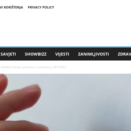
VI KORIŠTENJA
PRIVACY POLICY
SAVJETI
SHOWBIZZ
VIJESTI
ZANIMLJIVOSTI
ZDRAV
 SNAGU! Velika promena u zdravstvu, 0D 0V0G...