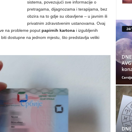
sistema, povezujući sve informacije o
pretragama, dijagnozama i terapijama, bez
obzira na to gdje su obavljene – u javnim ili
privatnim zdravstvenim ustanovama. Ovaj
24/
ave na probleme poput
papirnih kartona
i izgubljenih
 biti dostupne na jednom mjestu, što predstavlja veliki
DNE
AVGU
kona
Carsijs
DNE