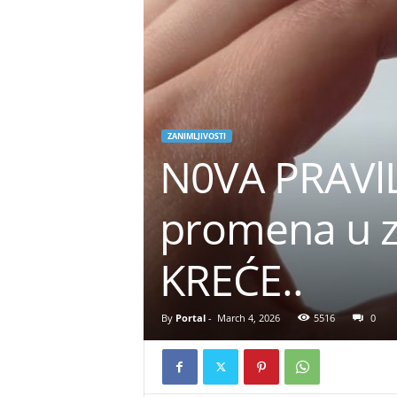
ZANIMLJIVOSTI
N0VA PRAVlL
promena u 
KREĆE..
By
Portal
-
March 4, 2026
5516
0