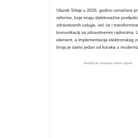
Ulazak Srbije u 2026. godinu označava pr
reforme, koje imaju dalekosežne posljedic
zdravstvenih usluga, već će i transformira
komunikaciji sa zdravstvenim radnicima.
element, a implementacija elektronskog z
broja je samo jedan od koraka u moderniza
Sadržaj se nastavlja nakon oglasa