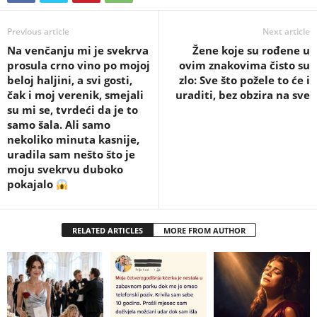
Previous article
Next article
Na venčanju mi je svekrva
Žene koje su rođene u
prosula crno vino po mojoj
ovim znakovima čisto su
beloj haljini, a svi gosti,
zlo: Sve što požele to će i
čak i moj verenik, smejali
uraditi, bez obzira na sve
su mi se, tvrdeći da je to
samo šala. Ali samo
nekoliko minuta kasnije,
uradila sam nešto što je
moju svekrvu duboko
pokajalo
RELATED ARTICLES
MORE FROM AUTHOR