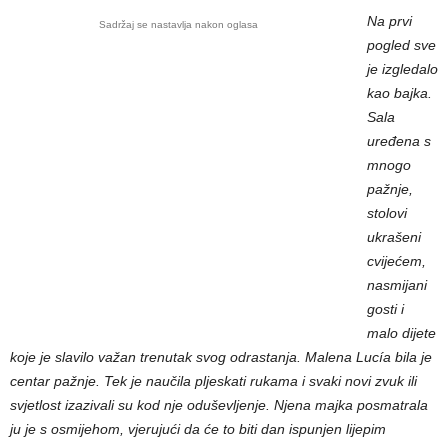
Na prvi
Sadržaj se nastavlja nakon oglasa
pogled sve
je izgledalo
kao bajka.
Sala
uređena s
mnogo
pažnje,
stolovi
ukrašeni
cvijećem,
nasmijani
gosti i
malo dijete
koje je slavilo važan trenutak svog odrastanja. Malena Lucía bila je
centar pažnje. Tek je naučila pljeskati rukama i svaki novi zvuk ili
svjetlost izazivali su kod nje oduševljenje. Njena majka posmatrala
ju je s osmijehom, vjerujući da će to biti dan ispunjen lijepim