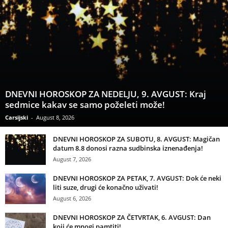
DNEVNI HOROSKOP ZA NEDELJU, 9. AVGUST: Kraj
sedmice kakav se samo poželeti može!
Carsijski
-
August 8, 2026
DNEVNI HOROSKOP ZA SUBOTU, 8. AVGUST: Magičan
datum 8.8 donosi razna sudbinska iznenađenja!
August 7, 2026
DNEVNI HOROSKOP ZA PETAK, 7. AVGUST: Dok će neki
liti suze, drugi će konačno uživati!
August 6, 2026
DNEVNI HOROSKOP ZA ČETVRTAK, 6. AVGUST: Dan
koji će mnogi pamtiti!