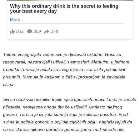
Tokom većeg dijela večeri sve je djelovalo skladno. Gosti su
razgovarali, nazdravljali i uživali u atmosferi. Međutim, u jednom
trenutku Teresa je ustala sa svog mjesta i zatražila pažnju svih
prisutnih. Kucnula je kašikom o čašu i prostorijom je zavladala
tišina.
Svi su očekivali nekoliko toplih riječi upućenih unuci. Lucía je veselo
pljeskala, nesvjesna onoga što će uslijediti. Umjesto nježnog
govora, Teresa je iznijela sumnju koja je šokirala prisutne. Pred
svima je počela govoriti o boji djevojčičinih očiju, naglašavajući da
su svi članovi njihove porodice generacijama imali smeđe oči.