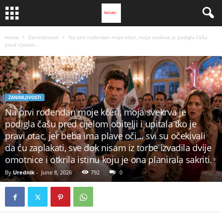
Home
Zanimljivosti
Na prvi rođendan moje kćeri, moja svekrva je podigla čašu
pred cijelom...
ZANIMLJIVOSTI
Na prvi rođendan moje kćeri, moja svekrva je
podigla čašu pred cijelom obitelji i upitala tko je
pravi otac, jer beba ima plave oči… svi su očekivali
da ću zaplakati, sve dok nisam iz torbe izvadila dvije
omotnice i otkrila istinu koju je ona planirala sakriti.
By
Urednik
-
June 8, 2026
792
0