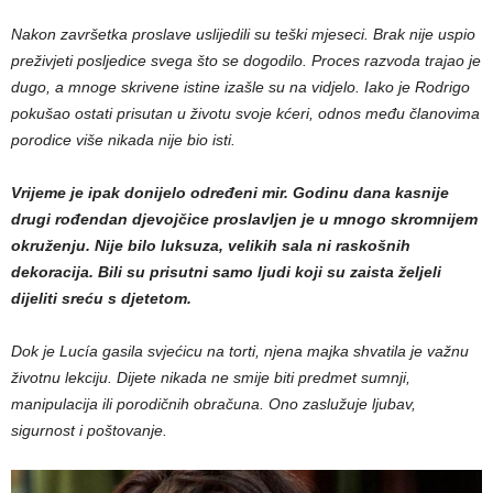
Nakon završetka proslave uslijedili su teški mjeseci. Brak nije uspio
preživjeti posljedice svega što se dogodilo. Proces razvoda trajao je
dugo, a mnoge skrivene istine izašle su na vidjelo. Iako je Rodrigo
pokušao ostati prisutan u životu svoje kćeri, odnos među članovima
porodice više nikada nije bio isti.
Vrijeme je ipak donijelo određeni mir. Godinu dana kasnije
drugi rođendan djevojčice proslavljen je u mnogo skromnijem
okruženju. Nije bilo luksuza, velikih sala ni raskošnih
dekoracija. Bili su prisutni samo ljudi koji su zaista željeli
dijeliti sreću s djetetom.
Dok je Lucía gasila svjećicu na torti, njena majka shvatila je važnu
životnu lekciju. Dijete nikada ne smije biti predmet sumnji,
manipulacija ili porodičnih obračuna. Ono zaslužuje ljubav,
sigurnost i poštovanje.