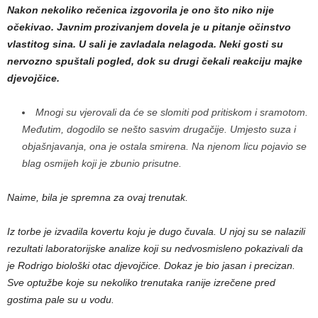
Nakon nekoliko rečenica izgovorila je ono što niko nije
očekivao. Javnim prozivanjem dovela je u pitanje očinstvo
vlastitog sina. U sali je zavladala nelagoda. Neki gosti su
nervozno spuštali pogled, dok su drugi čekali reakciju majke
djevojčice.
Mnogi su vjerovali da će se slomiti pod pritiskom i sramotom.
Međutim, dogodilo se nešto sasvim drugačije. Umjesto suza i
objašnjavanja, ona je ostala smirena. Na njenom licu pojavio se
blag osmijeh koji je zbunio prisutne.
Naime, bila je spremna za ovaj trenutak.
Iz torbe je izvadila kovertu koju je dugo čuvala. U njoj su se nalazili
rezultati laboratorijske analize koji su nedvosmisleno pokazivali da
je Rodrigo biološki otac djevojčice. Dokaz je bio jasan i precizan.
Sve optužbe koje su nekoliko trenutaka ranije izrečene pred
gostima pale su u vodu.