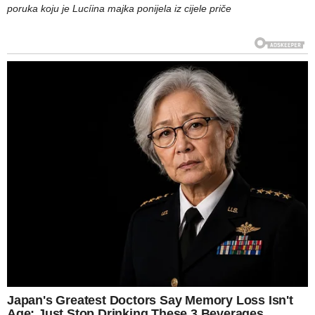
poruka koju je Lucíina majka ponijela iz cijele priče