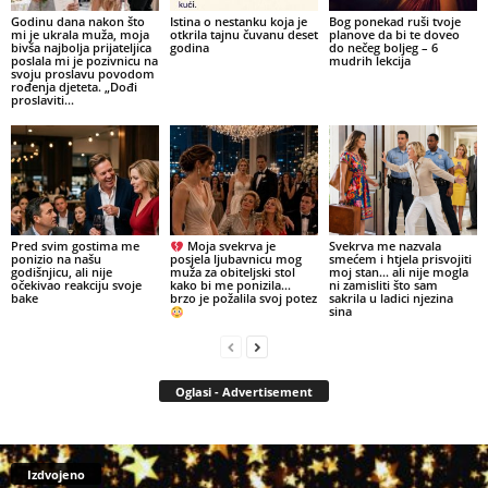
Godinu dana nakon što
Istina o nestanku koja je
Bog ponekad ruši tvoje
mi je ukrala muža, moja
otkrila tajnu čuvanu deset
planove da bi te doveo
bivša najbolja prijateljica
godina
do nečeg boljeg – 6
poslala mi je pozivnicu na
mudrih lekcija
svoju proslavu povodom
rođenja djeteta. „Dođi
proslaviti...
Pred svim gostima me
Moja svekrva je
Svekrva me nazvala
ponizio na našu
posjela ljubavnicu mog
smećem i htjela prisvojiti
godišnjicu, ali nije
muža za obiteljski stol
moj stan… ali nije mogla
očekivao reakciju svoje
kako bi me ponizila…
ni zamisliti što sam
bake
brzo je požalila svoj potez
sakrila u ladici njezina
sina
Oglasi - Advertisement
Izdvojeno