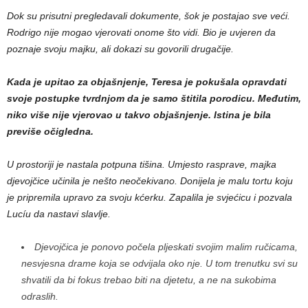
Dok su prisutni pregledavali dokumente, šok je postajao sve veći.
Rodrigo nije mogao vjerovati onome što vidi. Bio je uvjeren da
poznaje svoju majku, ali dokazi su govorili drugačije.
Kada je upitao za objašnjenje, Teresa je pokušala opravdati
svoje postupke tvrdnjom da je samo štitila porodicu. Međutim,
niko više nije vjerovao u takvo objašnjenje. Istina je bila
previše očigledna.
U prostoriji je nastala potpuna tišina. Umjesto rasprave, majka
djevojčice učinila je nešto neočekivano. Donijela je malu tortu koju
je pripremila upravo za svoju kćerku. Zapalila je svjećicu i pozvala
Lucíu da nastavi slavlje.
Djevojčica je ponovo počela pljeskati svojim malim ručicama,
nesvjesna drame koja se odvijala oko nje. U tom trenutku svi su
shvatili da bi fokus trebao biti na djetetu, a ne na sukobima
odraslih.