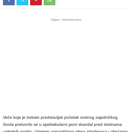
Oglasi - Advertisement
Veče koje je trebalo predstavljati početak sretnog zajedničkog
života pretvorilo se u spektakularni javni skandal pred stotinama
uglednih gostiju. Umjesto romantičnog plesa mladenaca i obećanja