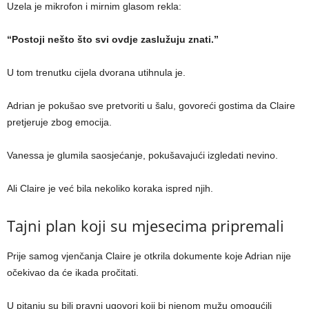
Uzela je mikrofon i mirnim glasom rekla:
“Postoji nešto što svi ovdje zaslužuju znati.”
U tom trenutku cijela dvorana utihnula je.
Adrian je pokušao sve pretvoriti u šalu, govoreći gostima da Claire
pretjeruje zbog emocija.
Vanessa je glumila saosjećanje, pokušavajući izgledati nevino.
Ali Claire je već bila nekoliko koraka ispred njih.
Tajni plan koji su mjesecima pripremali
Prije samog vjenčanja Claire je otkrila dokumente koje Adrian nije
očekivao da će ikada pročitati.
U pitanju su bili pravni ugovori koji bi njenom mužu omogućili