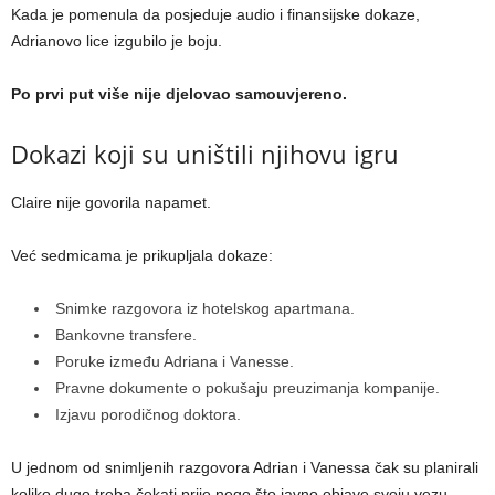
Kada je pomenula da posjeduje audio i finansijske dokaze,
Adrianovo lice izgubilo je boju.
Po prvi put više nije djelovao samouvjereno.
Dokazi koji su uništili njihovu igru
Claire nije govorila napamet.
Već sedmicama je prikupljala dokaze:
Snimke razgovora iz hotelskog apartmana.
Bankovne transfere.
Poruke između Adriana i Vanesse.
Pravne dokumente o pokušaju preuzimanja kompanije.
Izjavu porodičnog doktora.
U jednom od snimljenih razgovora Adrian i Vanessa čak su planirali
koliko dugo treba čekati prije nego što javno objave svoju vezu