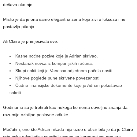
dešava oko nje.
Mislio je da je ona samo elegantna žena koja živi u luksuzu i ne
postavlja pitanja.
Ali Claire je primjećivala sve:
Kasne noćne pozive koje je Adrian skrivao.
Nestanak novca iz kompanijskih računa.
Skupi nakit koji je Vanessa odjednom počela nositi.
Njihove poglede pune skrivene povezanosti.
Čudne finansijske dokumente koje je Adrian pokušavao
sakriti.
Godinama su je tretirali kao nekoga ko nema dovoljno znanja da
razumije ozbiljne poslovne odluke.
Međutim, ono što Adrian nikada nije uzeo u obzir bilo je da je Claire
vrhunska advokatica specijalizovana za korporativne prevare.