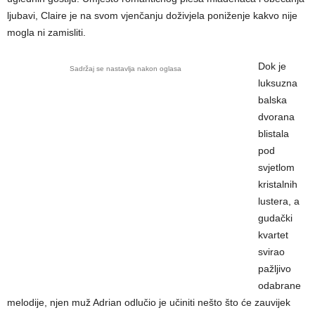
ljubavi, Claire je na svom vjenčanju doživjela poniženje kakvo nije
mogla ni zamisliti.
Dok je
Sadržaj se nastavlja nakon oglasa
luksuzna
balska
dvorana
blistala
pod
svjetlom
kristalnih
lustera, a
gudački
kvartet
svirao
pažljivo
odabrane
melodije, njen muž Adrian odlučio je učiniti nešto što će zauvijek