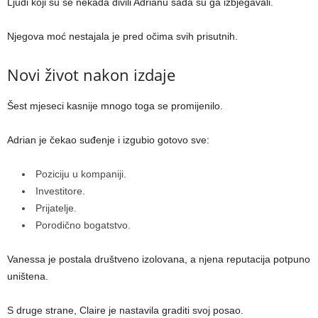
Ljudi koji su se nekada divili Adrianu sada su ga izbjegavali.
Njegova moć nestajala je pred očima svih prisutnih.
Novi život nakon izdaje
Šest mjeseci kasnije mnogo toga se promijenilo.
Adrian je čekao suđenje i izgubio gotovo sve:
Poziciju u kompaniji.
Investitore.
Prijatelje.
Porodično bogatstvo.
Vanessa je postala društveno izolovana, a njena reputacija potpuno
uništena.
S druge strane, Claire je nastavila graditi svoj posao.