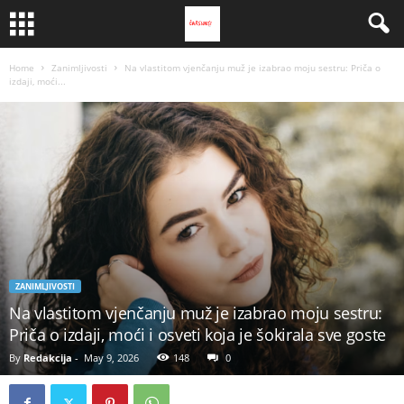
Home
Zanimljivosti
Na vlastitom vjenčanju muž je izabrao moju sestru: Priča o
izdaji, moći...
ZANIMLJIVOSTI
Na vlastitom vjenčanju muž je izabrao moju sestru:
Priča o izdaji, moći i osveti koja je šokirala sve goste
By
Redakcija
-
May 9, 2026
148
0