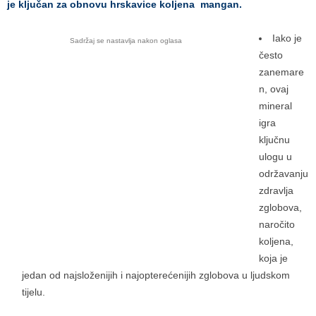
je ključan za obnovu hrskavice koljena mangan.
Iako je
Sadržaj se nastavlja nakon oglasa
često
zanemare
n, ovaj
mineral
igra
ključnu
ulogu u
održavanju
zdravlja
zglobova,
naročito
koljena,
koja je
jedan od najsloženijih i najopterećenijih zglobova u ljudskom
tijelu.