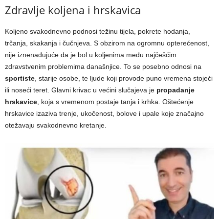
Zdravlje koljena i hrskavica
Koljeno svakodnevno podnosi težinu tijela, pokrete hodanja,
trčanja, skakanja i čučnjeva. S obzirom na ogromnu opterećenost,
nije iznenađujuće da je bol u koljenima među najčešćim
zdravstvenim problemima današnjice. To se posebno odnosi na
sportiste
, starije osobe, te ljude koji provode puno vremena stojeći
ili noseći teret. Glavni krivac u većini slučajeva je
propadanje
hrskavice
, koja s vremenom postaje tanja i krhka. Oštećenje
hrskavice izaziva trenje, ukočenost, bolove i upale koje značajno
otežavaju svakodnevno kretanje.