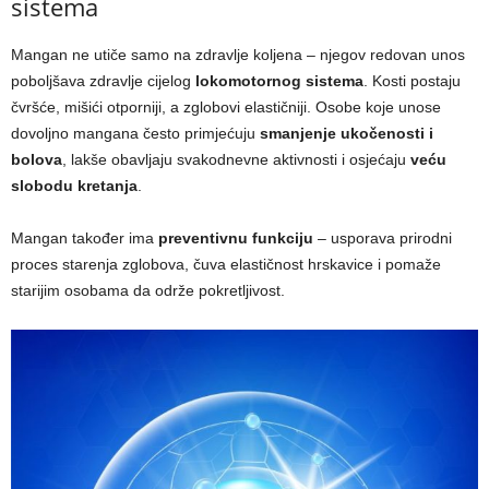
sistema
Mangan ne utiče samo na zdravlje koljena – njegov redovan unos
poboljšava zdravlje cijelog
lokomotornog sistema
. Kosti postaju
čvršće, mišići otporniji, a zglobovi elastičniji. Osobe koje unose
dovoljno mangana često primjećuju
smanjenje ukočenosti i
bolova
, lakše obavljaju svakodnevne aktivnosti i osjećaju
veću
slobodu kretanja
.
Mangan također ima
preventivnu funkciju
– usporava prirodni
proces starenja zglobova, čuva elastičnost hrskavice i pomaže
starijim osobama da održe pokretljivost.