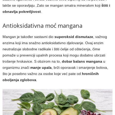
lakše se oporavljaju. Zato se mangan smatra mineralom koji
štiti i
obnavlja pokretljivost
.
Antioksidativna moć mangana
Mangan je također sastavni dio
superoksid dismutaze
, važnog
enzima koji ima snažno antioksidativno djelovanje. Ovaj enzim
neutralizuje slobodne radikale i štiti ćelije od oštećenja, čime
pomaže u prevenciji upalnih procesa koji mogu dodatno ubrzati
trošenje hrskavice. S obzirom na to,
dobar balans mangana
u
organizmu znači
manje upala
, brži oporavak i smanjenje bolova,
što je posebno važno za osobe koje već pate od
hroničnih
oboljenja zglobova
.