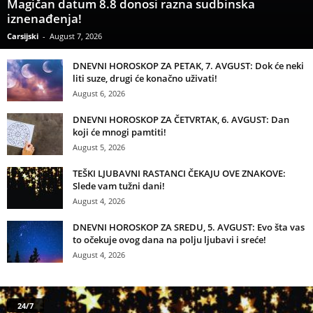
Magičan datum 8.8 donosi razna sudbinska
iznenađenja!
Carsijski
-
August 7, 2026
DNEVNI HOROSKOP ZA PETAK, 7. AVGUST: Dok će neki
liti suze, drugi će konačno uživati!
August 6, 2026
DNEVNI HOROSKOP ZA ČETVRTAK, 6. AVGUST: Dan
koji će mnogi pamtiti!
August 5, 2026
TEŠKI LJUBAVNI RASTANCI ČEKAJU OVE ZNAKOVE:
Slede vam tužni dani!
August 4, 2026
DNEVNI HOROSKOP ZA SREDU, 5. AVGUST: Evo šta vas
to očekuje ovog dana na polju ljubavi i sreće!
August 4, 2026
24/7