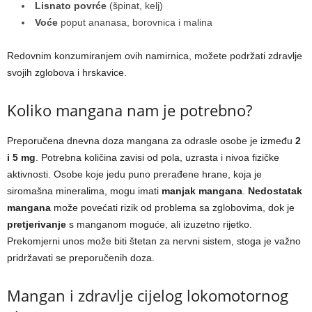
Lisnato povrće
(špinat, kelj)
Voće
poput ananasa, borovnica i malina
Redovnim konzumiranjem ovih namirnica, možete podržati zdravlje
svojih zglobova i hrskavice.
Koliko mangana nam je potrebno?
Preporučena dnevna doza mangana za odrasle osobe je između
2
i 5 mg
. Potrebna količina zavisi od pola, uzrasta i nivoa fizičke
aktivnosti. Osobe koje jedu puno prerađene hrane, koja je
siromašna mineralima, mogu imati
manjak mangana
.
Nedostatak
mangana
može povećati rizik od problema sa zglobovima, dok je
pretjerivanje
s manganom moguće, ali izuzetno rijetko.
Prekomjerni unos može biti štetan za nervni sistem, stoga je važno
pridržavati se preporučenih doza.
Mangan i zdravlje cijelog lokomotornog