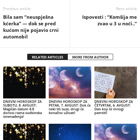
Previous article
Next article
Bila sam “neuspješna
Ispovesti : “Komšija me
kćerka” — dok se pred
zvao u 3 u noći..”
kućom nije pojavio crni
automobil
RELATED ARTICLES
MORE FROM AUTHOR
DNEVNI HOROSKOP ZA
DNEVNI HOROSKOP ZA
DNEVNI HOROSKOP ZA
SUBOTU, 8. AVGUST:
PETAK, 7. AVGUST: Dok će
ČETVRTAK, 6. AVGUST:
Magičan datum 8.8
neki liti suze, drugi će
Dan koji će mnogi
donosi razna sudbinska
konačno uživati!
pamtiti!
iznenađenja!