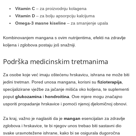
Vitamin C
– za proizvodnju kolagena
Vitamin D
– za bolju apsorpciju kalcijuma
Omega-3 masne kiseline
– za smanjenje upala
Kombinovanjem mangana s ovim nutrijentima, efekti na zdravlje
koljena i zglobova postaju još snažniji.
Podrška medicinskim tretmanima
Za osobe koje već imaju oštećenu hrskavicu, ishrana ne može biti
jedini tretman. Pored unosa mangana, korisni su
fizioterapija
,
specijalizirane vježbe za jačanje mišića oko koljena, te suplementi
poput
glukozamina
i
hondroitina
. Ove mjere mogu značajno
usporiti propadanje hrskavice i pomoći njenoj djelomičnoj obnovi.
Za kraj, važno je naglasiti da je
mangan
esencijalan za zdravlje
zglobova i hrskavice, te bi njegov unos trebao biti sastavni dio
svake uravnotežene ishrane, kako bi se osigurala dugoročna