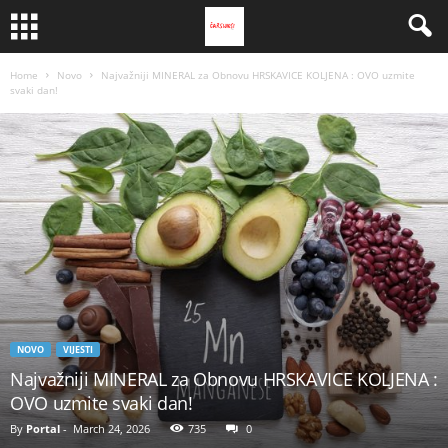
Home
Novo
Najvažniji MINERAL za Obnovu HRSKAVICE KOLJENA : OVO uzmite
svaki dan!
NOVO
VIJESTI
Najvažniji MINERAL za Obnovu HRSKAVICE KOLJENA :
OVO uzmite svaki dan!
By
Portal
-
March 24, 2026
735
0