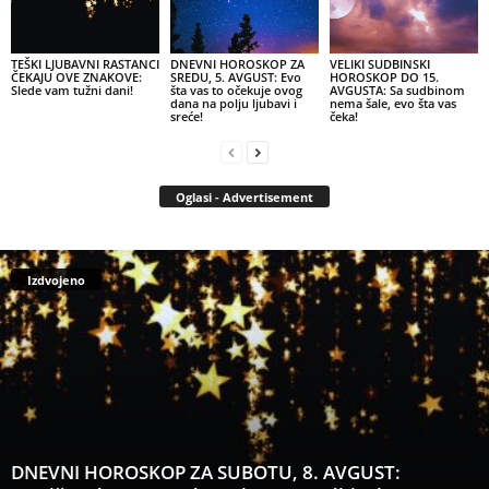
TEŠKI LJUBAVNI RASTANCI
DNEVNI HOROSKOP ZA
VELIKI SUDBINSKI
ČEKAJU OVE ZNAKOVE:
SREDU, 5. AVGUST: Evo
HOROSKOP DO 15.
Slede vam tužni dani!
šta vas to očekuje ovog
AVGUSTA: Sa sudbinom
dana na polju ljubavi i
nema šale, evo šta vas
sreće!
čeka!
Oglasi - Advertisement
Izdvojeno
DNEVNI HOROSKOP ZA SUBOTU, 8. AVGUST: