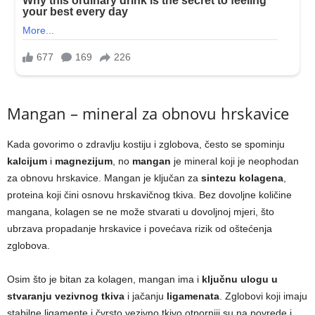
Mangan – mineral za obnovu hrskavice
Kada govorimo o zdravlju kostiju i zglobova, često se spominju
kalcijum
i
magnezijum
, no
mangan
je mineral koji je neophodan
za obnovu hrskavice. Mangan je ključan za
sintezu kolagena
,
proteina koji čini osnovu hrskavičnog tkiva. Bez dovoljne količine
mangana, kolagen se ne može stvarati u dovoljnoj mjeri, što
ubrzava propadanje hrskavice i povećava rizik od oštećenja
zglobova.
Osim što je bitan za kolagen, mangan ima i
ključnu ulogu u
stvaranju vezivnog tkiva
i jačanju
ligamenata
. Zglobovi koji imaju
stabilne ligamente i čvrsto vezivno tkivo otporniji su na povrede i