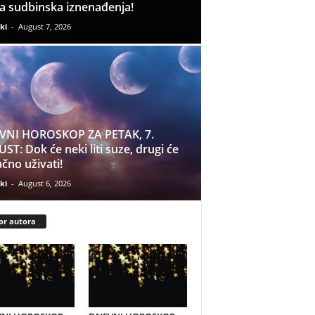
a sudbinska iznenađenja!
ki
-
August 7, 2026
VNI HOROSKOP ZA PETAK, 7.
ST: Dok će neki liti suze, drugi će
čno uživati!
ki
-
August 6, 2026
or autora