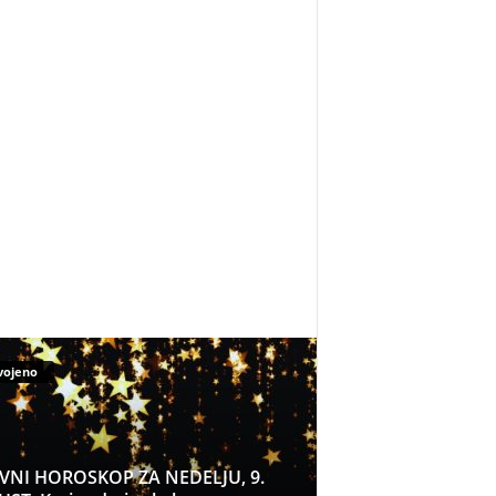
vojeno
VNI HOROSKOP ZA NEDELJU, 9.