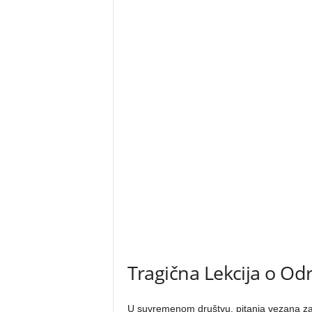
Tragična Lekcija o Odr
U suvremenom društvu, pitanja vezana za r