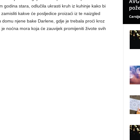
AVGU
 godina stara, odlučila ukrasti kruh iz kuhinje kako bi
pože
i zamisliti kakve će posljedice proizaći iz te naizgled
Carsijs
 u domu njene bake Darlene, gdje je trebala proći kroz
 je noćna mora koja će zauvijek promijeniti živote svih