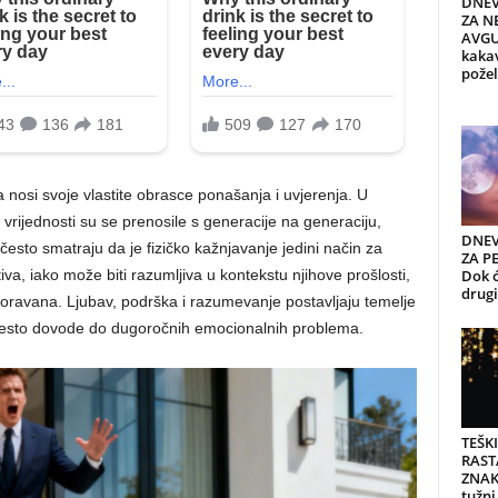
DNEV
ZA NE
AVGU
kaka
požel
a nosi svoje vlastite obrasce ponašanja i uvjerenja. U
vrijednosti su se prenosile s generacije na generaciju,
DNEV
i često smatraju da je fizičko kažnjavanje jedini način za
ZA PE
Dok ć
va, iako može biti razumljiva u kontekstu njihove prošlosti,
drugi 
oravana. Ljubav, podrška i razumevanje postavljaju temelje
h često dovode do dugoročnih emocionalnih problema.
TEŠK
RAST
ZNAK
tužni