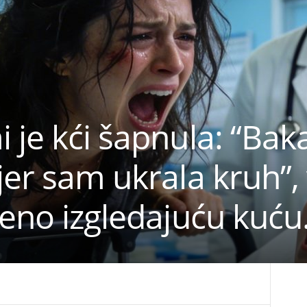
 je kći šapnula: “Baka
jer sam ukrala kruh”,
šeno izgledajuću kuću