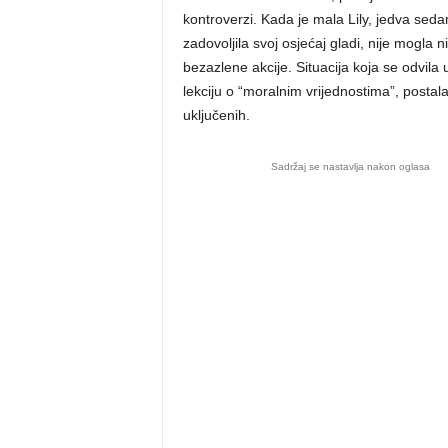
kontroverzi. Kada je mala Lily, jedva sedam
zadovoljila svoj osjećaj gladi, nije mogla n
bezazlene akcije. Situacija koja se odvila
lekciju o “moralnim vrijednostima”, postala
uključenih.
Sadržaj se nastavlja nakon oglasa