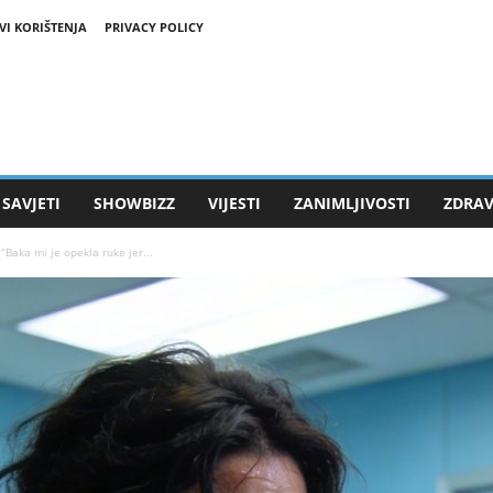
VI KORIŠTENJA
PRIVACY POLICY
SAVJETI
SHOWBIZZ
VIJESTI
ZANIMLJIVOSTI
ZDRAV
“Baka mi je opekla ruke jer...