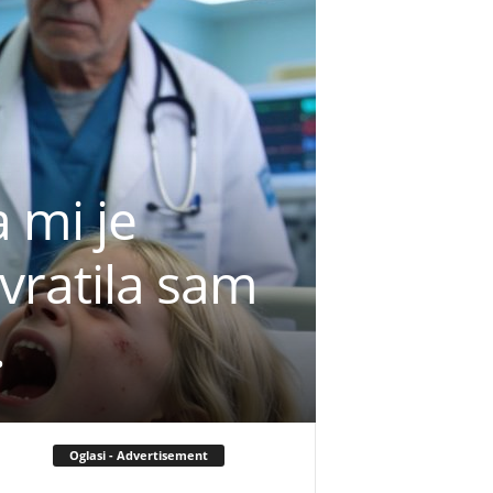
 mi je
 vratila sam
.
Oglasi - Advertisement