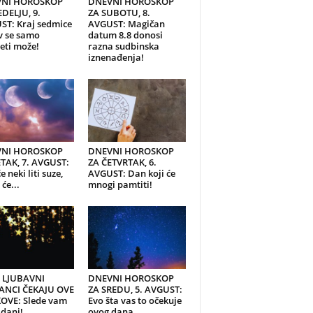
NI HOROSKOP
DNEVNI HOROSKOP
DELJU, 9.
ZA SUBOTU, 8.
ST: Kraj sedmice
AVGUST: Magičan
v se samo
datum 8.8 donosi
eti može!
razna sudbinska
iznenađenja!
NI HOROSKOP
DNEVNI HOROSKOP
TAK, 7. AVGUST:
ZA ČETVRTAK, 6.
e neki liti suze,
AVGUST: Dan koji će
će...
mnogi pamtiti!
I LJUBAVNI
DNEVNI HOROSKOP
ANCI ČEKAJU OVE
ZA SREDU, 5. AVGUST:
OVE: Slede vam
Evo šta vas to očekuje
 dani!
ovog dana...