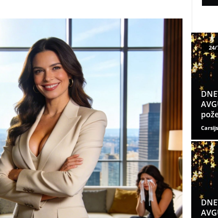
24/
DNE
AVGU
pože
Carsijs
DNE
AVGU