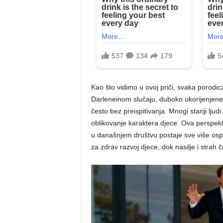
Kao što vidimo u ovoj priči, svaka porodic
Darleneinom slučaju, duboko ukorijenjene 
često bez preispitivanja. Mnogi stariji ljud
oblikovanje karaktera djece. Ova perspekti
u današnjem društvu postaje sve više osp
za zdrav razvoj djece, dok nasilje i stra