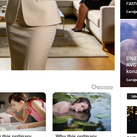
razn
Carsijs
DNE
AVGU
kona
Carsijs
Izb