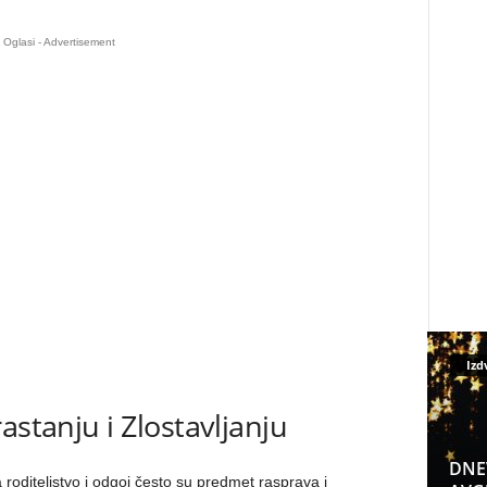
Oglasi - Advertisement
Izd
astanju i Zlostavljanju
DNE
oditeljstvo i odgoj često su predmet rasprava i