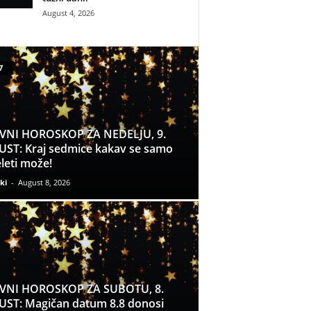
August 4, 2026
7
VNI HOROSKOP ZA NEDELJU, 9.
ST: Kraj sedmice kakav se samo
leti može!
ki
-
August 8, 2026
VNI HOROSKOP ZA SUBOTU, 8.
ST: Magičan datum 8.8 donosi