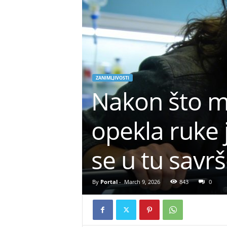
ZANIMLJIVOSTI
Nakon što mi
opekla ruke 
se u tu savr
By
Portal
-
March 9, 2026
843
0