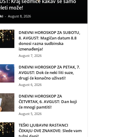
ST: Kraj sedmice kakav se samo
leti može!
ki
-
August 8, 2026
DNEVNI HOROSKOP ZA SUBOTU,
8. AVGUST: Magičan datum 8.8
donosi razna sudbinska
iznenađenja!
August 7, 2026
DNEVNI HOROSKOP ZA PETAK, 7.
AVGUST: Dok će neki liti suze,
drugi će konačno uživati!
August 6, 2026
DNEVNI HOROSKOP ZA
ČETVRTAK, 6. AVGUST: Dan koji
će mnogi pamtiti!
August 5, 2026
TEŠKI LJUBAVNI RASTANCI
ČEKAJU OVE ZNAKOVE: Slede vam
tužni dani!