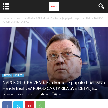
Home
Novo
NAP0K0N 0TKRlVEN0: Evo kome je pripalo bogatstvo Halida Bešlića?
P0R0DlCA 0TKRlLA SVE...
NOVO
VIJESTI
NAP0K0N 0TKRlVEN0: Evo kome je pripalo bogatstvo
Halida Bešlića? P0R0DlCA 0TKRlLA SVE DETALJE…
By
Portal
-
March 17, 2026
327
0