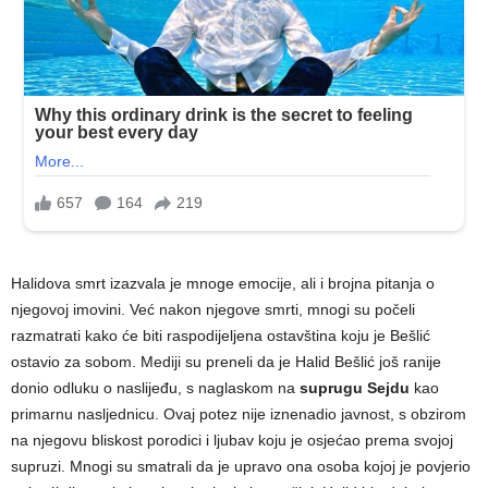
Halidova smrt izazvala je mnoge emocije, ali i brojna pitanja o
njegovoj imovini. Već nakon njegove smrti, mnogi su počeli
razmatrati kako će biti raspodijeljena ostavština koju je Bešlić
ostavio za sobom. Mediji su preneli da je Halid Bešlić još ranije
donio odluku o naslijeđu, s naglaskom na
suprugu Sejdu
kao
primarnu nasljednicu. Ovaj potez nije iznenadio javnost, s obzirom
na njegovu bliskost porodici i ljubav koju je osjećao prema svojoj
supruzi. Mnogi su smatrali da je upravo ona osoba kojoj je povjerio