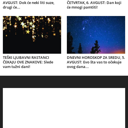
AVGUST: Dok će neki liti suze,
ČETVRTAK, 6. AVGUST: Dan koji
drugi će...
će mnogi pamtiti!
TEŠKI LJUBAVNI RASTANCI
DNEVNI HOROSKOP ZA SREDU, 5.
ČEKAJU OVE ZNAKOVE: Slede
AVGUST: Evo šta vas to očekuje
vam tužni dani!
ovog dana...