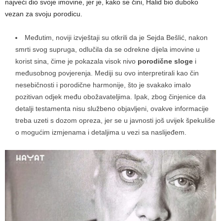
najveći dio svoje imovine, jer je, kako se čini, Halid bio duboko
vezan za svoju porodicu.
Međutim, noviji izvještaji su otkrili da je Sejda Bešlić, nakon
smrti svog supruga, odlučila da se odrekne dijela imovine u
korist sina, čime je pokazala visok nivo
porodične sloge
i
međusobnog povjerenja. Mediji su ovo interpretirali kao čin
nesebičnosti i porodične harmonije, što je svakako imalo
pozitivan odjek među obožavateljima. Ipak, zbog činjenice da
detalji testamenta nisu službeno objavljeni, ovakve informacije
treba uzeti s dozom opreza, jer se u javnosti još uvijek špekuliše
o mogućim izmjenama i detaljima u vezi sa naslijeđem.