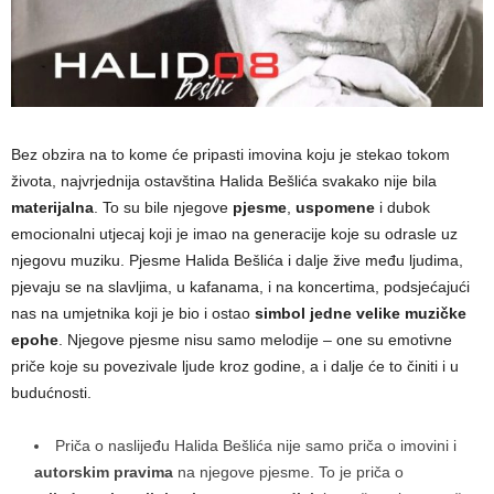
Bez obzira na to kome će pripasti imovina koju je stekao tokom
života, najvrjednija ostavština Halida Bešlića svakako nije bila
materijalna
. To su bile njegove
pjesme
,
uspomene
i dubok
emocionalni utjecaj koji je imao na generacije koje su odrasle uz
njegovu muziku. Pjesme Halida Bešlića i dalje žive među ljudima,
pjevaju se na slavljima, u kafanama, i na koncertima, podsjećajući
nas na umjetnika koji je bio i ostao
simbol jedne velike muzičke
epohe
. Njegove pjesme nisu samo melodije – one su emotivne
priče koje su povezivale ljude kroz godine, a i dalje će to činiti i u
budućnosti.
Priča o naslijeđu Halida Bešlića nije samo priča o imovini i
autorskim pravima
na njegove pjesme. To je priča o