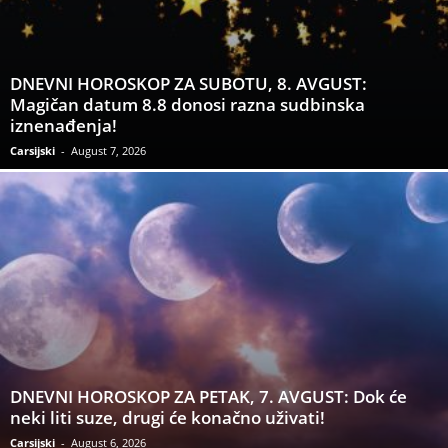
DNEVNI HOROSKOP ZA SUBOTU, 8. AVGUST:
Magičan datum 8.8 donosi razna sudbinska
iznenađenja!
Carsijski
-
August 7, 2026
DNEVNI HOROSKOP ZA PETAK, 7. AVGUST: Dok će
neki liti suze, drugi će konačno uživati!
Carsijski
-
August 6, 2026