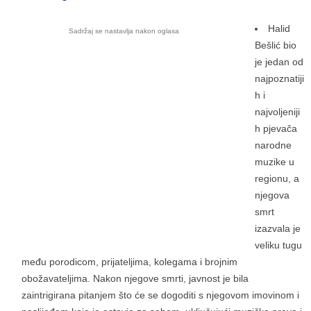
Halid
Sadržaj se nastavlja nakon oglasa
Bešlić bio
je jedan od
najpoznatiji
h i
najvoljeniji
h pjevača
narodne
muzike u
regionu, a
njegova
smrt
izazvala je
veliku tugu
među porodicom, prijateljima, kolegama i brojnim
obožavateljima. Nakon njegove smrti, javnost je bila
zaintrigirana pitanjem što će se dogoditi s njegovom imovinom i