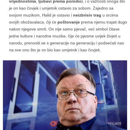
vrijednostima
,
ljubavi prema porodici
, i o važnosti onoga što
je on kao čovjek i umjetnik ostavio za sobom. Zajedno sa
svojom muzikom, Halid je ostavio i
neizbrisiv trag
u srcima
svojih obožavalaca, čiji će
poštovanje
prema njemu trajati dugo
nakon njegove smrti. On nije samo pjevač, već simbol čitave
jedne kulture i narodne muzike, čije će pjesme uvijek živjeti u
narodu, prenositi se s generacije na generaciju i podsećati nas
na sve ono što je on bio kao umjetnik i kao čovjek.