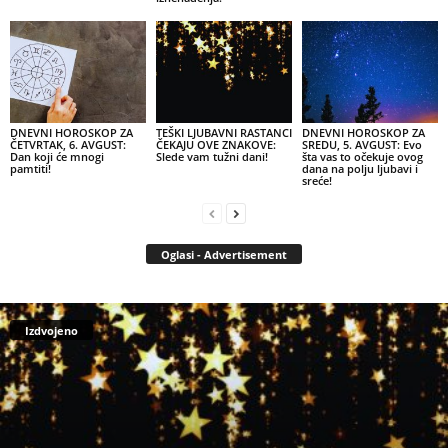
DNEVNI HOROSKOP ZA
TEŠKI LJUBAVNI RASTANCI
DNEVNI HOROSKOP ZA
ČETVRTAK, 6. AVGUST:
ČEKAJU OVE ZNAKOVE:
SREDU, 5. AVGUST: Evo
Dan koji će mnogi
Slede vam tužni dani!
šta vas to očekuje ovog
pamtiti!
dana na polju ljubavi i
sreće!
Oglasi - Advertisement
Izdvojeno