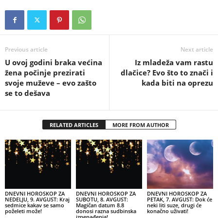
Previous article
Next article
U ovoj godini braka većina
Iz mladeža vam rastu
žena počinje prezirati
dlačice? Evo što to znači i
svoje muževe – evo zašto
kada biti na oprezu
se to dešava
RELATED ARTICLES
MORE FROM AUTHOR
DNEVNI HOROSKOP ZA
DNEVNI HOROSKOP ZA
DNEVNI HOROSKOP ZA
NEDELJU, 9. AVGUST: Kraj
SUBOTU, 8. AVGUST:
PETAK, 7. AVGUST: Dok će
sedmice kakav se samo
Magičan datum 8.8
neki liti suze, drugi će
poželeti može!
donosi razna sudbinska
konačno uživati!
iznenađenja!