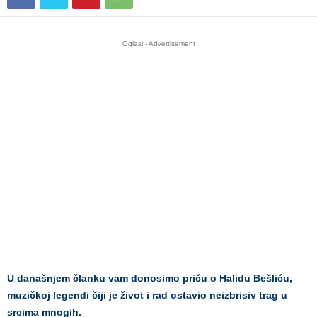
Oglasi - Advertisement
U današnjem članku vam donosimo priču o Halidu Bešliću,
muzičkoj legendi čiji je život i rad ostavio neizbrisiv trag u
srcima mnogih.