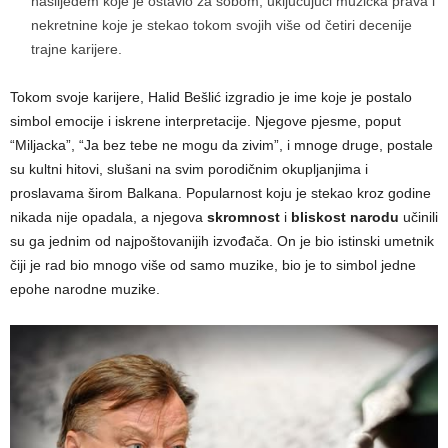
naslijeđem koje je ostavio za sobom, uključujući muzička prava i
nekretnine koje je stekao tokom svojih više od četiri decenije
trajne karijere.
Tokom svoje karijere, Halid Bešlić izgradio je ime koje je postalo
simbol emocije i iskrene interpretacije. Njegove pjesme, poput
“Miljacka”, “Ja bez tebe ne mogu da zivim”, i mnoge druge, postale
su kultni hitovi, slušani na svim porodičnim okupljanjima i
proslavama širom Balkana. Popularnost koju je stekao kroz godine
nikada nije opadala, a njegova
skromnost
i
bliskost narodu
učinili
su ga jednim od najpoštovanijih izvođača. On je bio istinski umetnik
čiji je rad bio mnogo više od samo muzike, bio je to simbol jedne
epohe narodne muzike.