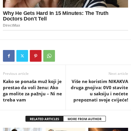
Previous article
Next article
Kako se ponaša muž koji je
Više ne koristim NIKAKVA
prestao da voli ženu: Ako
druga gnojiva: 0V0 stavite
ga molite za pažnju – Ni ne
u saksiju i nećete
treba vam
prepoznati svoje cvijeće!
RELATED ARTICLES
MORE FROM AUTHOR