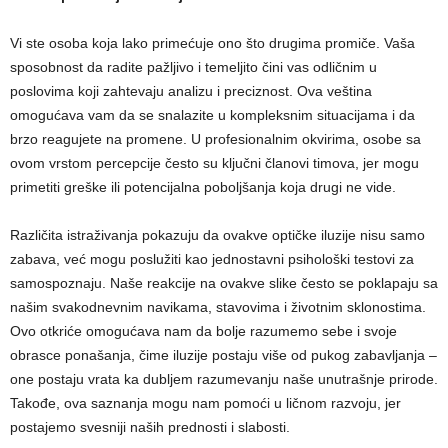
Vi ste osoba koja lako primećuje ono što drugima promiče. Vaša
sposobnost da radite pažljivo i temeljito čini vas odličnim u
poslovima koji zahtevaju analizu i preciznost. Ova veština
omogućava vam da se snalazite u kompleksnim situacijama i da
brzo reagujete na promene. U profesionalnim okvirima, osobe sa
ovom vrstom percepcije često su ključni članovi timova, jer mogu
primetiti greške ili potencijalna poboljšanja koja drugi ne vide.
Različita istraživanja pokazuju da ovakve optičke iluzije nisu samo
zabava, već mogu poslužiti kao jednostavni psihološki testovi za
samospoznaju. Naše reakcije na ovakve slike često se poklapaju sa
našim svakodnevnim navikama, stavovima i životnim sklonostima.
Ovo otkriće omogućava nam da bolje razumemo sebe i svoje
obrasce ponašanja, čime iluzije postaju više od pukog zabavljanja –
one postaju vrata ka dubljem razumevanju naše unutrašnje prirode.
Takođe, ova saznanja mogu nam pomoći u ličnom razvoju, jer
postajemo svesniji naših prednosti i slabosti.