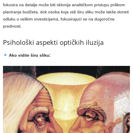
fokusira na detalje može biti sklonija analitičkom pristupu prilikom
planiranja budžeta, dok osoba koja vidi širu sliku može lakše doneti
odluku o velikim investicijama, fokusirajući se na dugoročne
prednosti.
Psihološki aspekti optičkih iluzija
Ako vidite širu sliku: