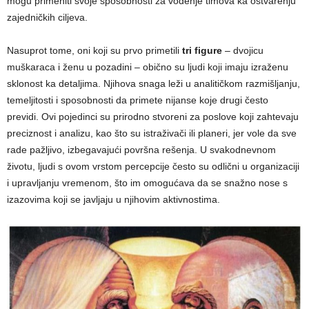
mogu primeniti svoje sposobnosti za vođenje timova ka ostvarenju
zajedničkih ciljeva.
Nasuprot tome, oni koji su prvo primetili
tri figure
– dvojicu
muškaraca i ženu u pozadini – obično su ljudi koji imaju izraženu
sklonost ka detaljima. Njihova snaga leži u analitičkom razmišljanju,
temeljitosti i sposobnosti da primete nijanse koje drugi često
previdi. Ovi pojedinci su prirodno stvoreni za poslove koji zahtevaju
preciznost i analizu, kao što su istraživači ili planeri, jer vole da sve
rade pažljivo, izbegavajući površna rešenja. U svakodnevnom
životu, ljudi s ovom vrstom percepcije često su odlični u organizaciji
i upravljanju vremenom, što im omogućava da se snažno nose s
izazovima koji se javljaju u njihovim aktivnostima.