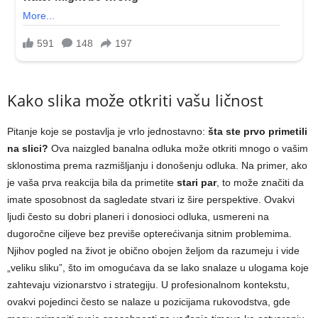
Kako slika može otkriti vašu ličnost
Pitanje koje se postavlja je vrlo jednostavno:
šta ste prvo primetili
na slici?
Ova naizgled banalna odluka može otkriti mnogo o vašim
sklonostima prema razmišljanju i donošenju odluka. Na primer, ako
je vaša prva reakcija bila da primetite
stari par
, to može značiti da
imate sposobnost da sagledate stvari iz šire perspektive. Ovakvi
ljudi često su dobri planeri i donosioci odluka, usmereni na
dugoročne ciljeve bez previše opterećivanja sitnim problemima.
Njihov pogled na život je obično obojen željom da razumeju i vide
„veliku sliku”, što im omogućava da se lako snalaze u ulogama koje
zahtevaju vizionarstvo i strategiju. U profesionalnom kontekstu,
ovakvi pojedinci često se nalaze u pozicijama rukovodstva, gde