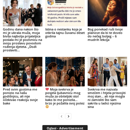
Godinu dana nakon što
Istina o nestanku koja je
Bog ponekad ruši tvoje
mi je ukrala muža, moja
otkrila tajnu čuvanu deset
planove da bi te doveo
bivša najbolja prijateljica
godina
do nečeg boljeg – 6
poslala mi je pozivnicu na
mudrih lekcija
svoju proslavu povodom
rođenja djeteta. „Dođi
proslaviti...
Pred svim gostima me
Moja svekrva je
Svekrva me nazvala
ponizio na našu
posjela ljubavnicu mog
smećem i htjela prisvojiti
godišnjicu, ali nije
muža za obiteljski stol
moj stan… ali nije mogla
očekivao reakciju svoje
kako bi me ponizila…
ni zamisliti što sam
bake
brzo je požalila svoj potez
sakrila u ladici njezina
sina
Oglasi - Advertisement