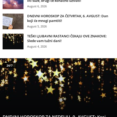
liti suze, drugi će konačno uživati!
August 6, 2026
DNEVNI HOROSKOP ZA ČETVRTAK, 6. AVGUST: Dan
koji će mnogi pamtiti!
August 5, 2026
TEŠKI LJUBAVNI RASTANCI ČEKAJU OVE ZNAKOVE:
Slede vam tužni dani!
August 4, 2026
24/7
DNEVNI HOROSKOP ZA NEDELJU, 9. AVGUST: Kraj