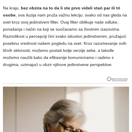
Na kraju,
bez obzira na to da li ste prvo videli stari par ili tri
osobe
, ova iluzija nam pruža važnu lekciju: svako od nas gleda na
svet kroz svoj jedinstveni filter. Ovaj filter oblikuje naše odluke,
ponašanja i način na koji se suočavamo sa životnim izazovima.
Raznolikost u percepciji čini svako iskustvo jedinstvenim, pružajući
posebnu vrednost našem pogledu na svet. Kroz razumevanje ovih
ličnih sklonosti, možemo postati bolje verzije sebe, a takođe
možemo naučiti kako da efikasnije komuniciramo i radimo s
drugima, uzimajući u obzir njihove jedinstvene perspektive.