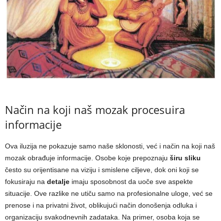
Način na koji naš mozak procesuira
informacije
Ova iluzija ne pokazuje samo naše sklonosti, već i način na koji naš
mozak obrađuje informacije. Osobe koje prepoznaju
širu sliku
često su orijentisane na viziju i smislene ciljeve, dok oni koji se
fokusiraju na
detalje
imaju sposobnost da uoče sve aspekte
situacije. Ove razlike ne utiču samo na profesionalne uloge, već se
prenose i na privatni život, oblikujući način donošenja odluka i
organizaciju svakodnevnih zadataka. Na primer, osoba koja se