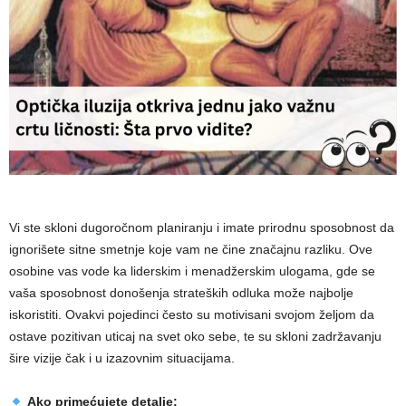
Vi ste skloni dugoročnom planiranju i imate prirodnu sposobnost da
ignorišete sitne smetnje koje vam ne čine značajnu razliku. Ove
osobine vas vode ka liderskim i menadžerskim ulogama, gde se
vaša sposobnost donošenja strateških odluka može najbolje
iskoristiti. Ovakvi pojedinci često su motivisani svojom željom da
ostave pozitivan uticaj na svet oko sebe, te su skloni zadržavanju
šire vizije čak i u izazovnim situacijama.
Ako primećujete detalje: