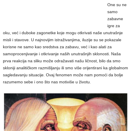
One su ne
samo
zabavne
igre za
oku, već i duboke zagonetke koje mogu otkrivati naše unutrašnje
misli i stavove. U najnovijim istraživanjima, iluzije su se pokazale
korisne ne samo kao sredstva za zabavu, već i kao alati za
samoprocenjivanje i otkrivanje naših unutrašnjih sklonosti. Naša
prva reakcija na sliku može odražavati našu ličnost, bilo da smo
skloniji analitičkom razmišljanju ili smo više orijentirani ka globalnom
sagledavanju situacije. Ovaj fenomen može nam pomoći da bolje
razumemo sebe i ono što nas motiviše u životu.