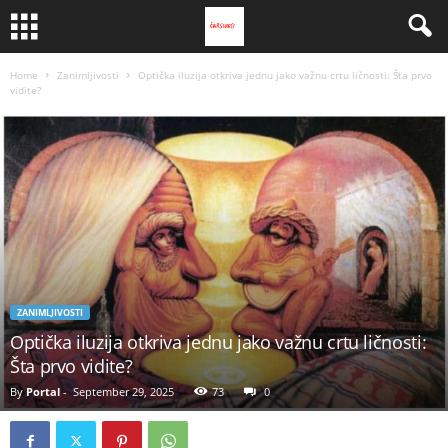
Home
Zanimljivosti
Optička iluzija otkriva jednu jako važnu crtu ličnosti: Šta prvo
vidite?
ZANIMLJIVOSTI
Optička iluzija otkriva jednu jako važnu crtu ličnosti:
Šta prvo vidite?
By
Portal
-
September 29, 2025
73
0