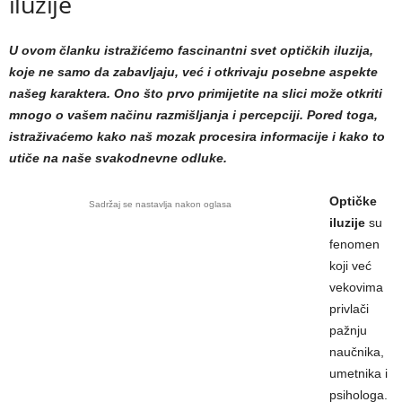
iluzije
U ovom članku istražićemo fascinantni svet optičkih iluzija,
koje ne samo da zabavljaju, već i otkrivaju posebne aspekte
našeg karaktera. Ono što prvo primijetite na slici može otkriti
mnogo o vašem načinu razmišljanja i percepciji. Pored toga,
istraživaćemo kako naš mozak procesira informacije i kako to
utiče na naše svakodnevne odluke.
Optičke
Sadržaj se nastavlja nakon oglasa
iluzije
su
fenomen
koji već
vekovima
privlači
pažnju
naučnika,
umetnika i
psihologa.