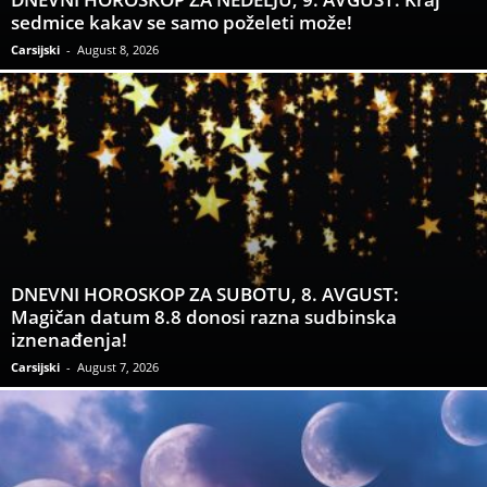
sedmice kakav se samo poželeti može!
Carsijski
-
August 8, 2026
DNEVNI HOROSKOP ZA SUBOTU, 8. AVGUST:
Magičan datum 8.8 donosi razna sudbinska
iznenađenja!
Carsijski
-
August 7, 2026