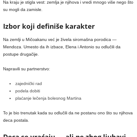
Na kraju je stigla vest: zemlja je njihova i vredi mnogo više nego što
su mogli da zamisle.
Izbor koji definiše karakter
Na zemlji u Mičoakanu već je živela siromašna porodica —
Mendoza. Umesto da ih izbace, Elena i Antonio su odlučili da
postupe drugačije.
Napravili su partnerstvo:
zajednički rad
podela dobiti
plaćanje lečenja bolesnog Martina
To je bio trenutak kada su odlučili da ne postanu ono što su njihova
deca postala.
Deca se vraćaju — ali ne zbog ljubavi