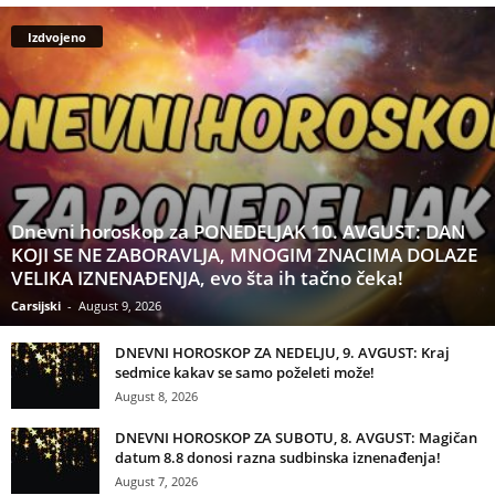
Izdvojeno
Dnevni horoskop za PONEDELJAK 10. AVGUST: DAN
KOJI SE NE ZABORAVLJA, MNOGIM ZNACIMA DOLAZE
VELIKA IZNENAĐENJA, evo šta ih tačno čeka!
Carsijski
-
August 9, 2026
DNEVNI HOROSKOP ZA NEDELJU, 9. AVGUST: Kraj
sedmice kakav se samo poželeti može!
August 8, 2026
DNEVNI HOROSKOP ZA SUBOTU, 8. AVGUST: Magičan
datum 8.8 donosi razna sudbinska iznenađenja!
August 7, 2026