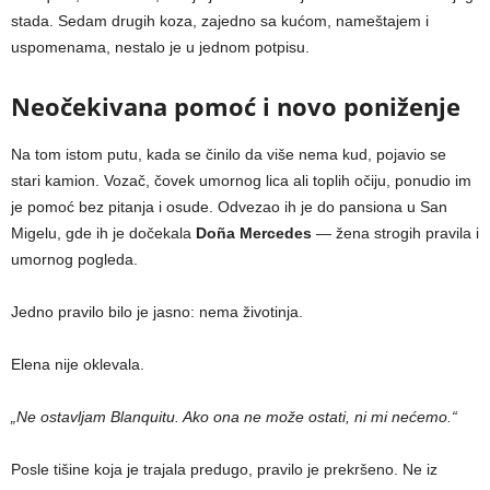
stada. Sedam drugih koza, zajedno sa kućom, nameštajem i
uspomenama, nestalo je u jednom potpisu.
Neočekivana pomoć i novo poniženje
Na tom istom putu, kada se činilo da više nema kud, pojavio se
stari kamion. Vozač, čovek umornog lica ali toplih očiju, ponudio im
je pomoć bez pitanja i osude. Odvezao ih je do pansiona u San
Migelu, gde ih je dočekala
Doña Mercedes
— žena strogih pravila i
umornog pogleda.
Jedno pravilo bilo je jasno: nema životinja.
Elena nije oklevala.
„Ne ostavljam Blanquitu. Ako ona ne može ostati, ni mi nećemo.“
Posle tišine koja je trajala predugo, pravilo je prekršeno. Ne iz