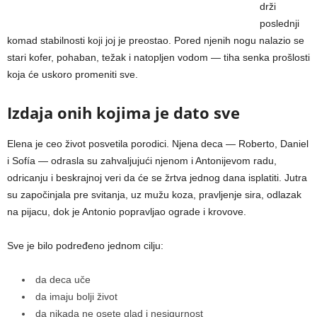
drži
poslednji
komad stabilnosti koji joj je preostao. Pored njenih nogu nalazio se
stari kofer, pohaban, težak i natopljen vodom — tiha senka prošlosti
koja će uskoro promeniti sve.
Izdaja onih kojima je dato sve
Elena je ceo život posvetila porodici. Njena deca — Roberto, Daniel
i Sofía — odrasla su zahvaljujući njenom i Antonijevom radu,
odricanju i beskrajnoj veri da će se žrtva jednog dana isplatiti. Jutra
su započinjala pre svitanja, uz mužu koza, pravljenje sira, odlazak
na pijacu, dok je Antonio popravljao ograde i krovove.
Sve je bilo podređeno jednom cilju:
da deca uče
da imaju bolji život
da nikada ne osete glad i nesigurnost