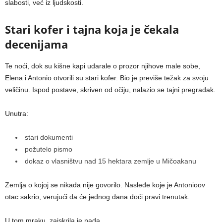
slabosti, već iz ljudskosti.
Stari kofer i tajna koja je čekala
decenijama
Te noći, dok su kišne kapi udarale o prozor njihove male sobe,
Elena i Antonio otvorili su stari kofer. Bio je previše težak za svoju
veličinu. Ispod postave, skriven od očiju, nalazio se tajni pregradak.
Unutra:
stari dokumenti
požutelo pismo
dokaz o vlasništvu nad 15 hektara zemlje u Mičoakanu
Zemlja o kojoj se nikada nije govorilo. Nasleđe koje je Antonioov
otac sakrio, verujući da će jednog dana doći pravi trenutak.
U tom mraku, zaiskrila je nada.