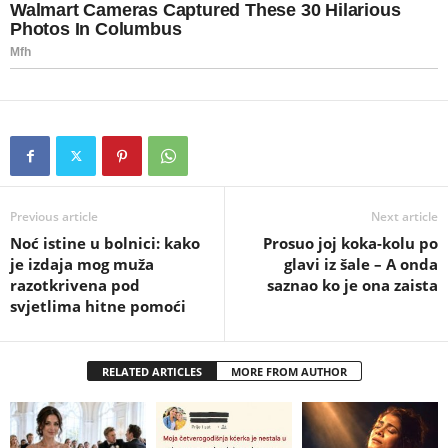
Previous article
Next article
Noć istine u bolnici: kako
Prosuo joj koka-kolu po
je izdaja mog muža
glavi iz šale – A onda
razotkrivena pod
saznao ko je ona zaista
svjetlima hitne pomoći
RELATED ARTICLES
MORE FROM AUTHOR