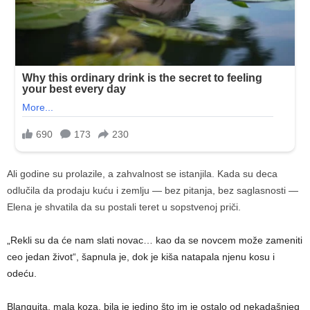
Ali godine su prolazile, a zahvalnost se istanjila. Kada su deca
odlučila da prodaju kuću i zemlju — bez pitanja, bez saglasnosti —
Elena je shvatila da su postali teret u sopstvenoj priči.
„Rekli su da će nam slati novac… kao da se novcem može zameniti
ceo jedan život“, šapnula je, dok je kiša natapala njenu kosu i
odeću.
Blanquita, mala koza, bila je jedino što im je ostalo od nekadašnjeg