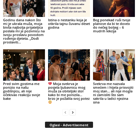
Godinu dana nakon što
Istina o nestanku koja je
Bog ponekad ruši tvoje
mi je ukrala muža, moja
otkrila tajnu čuvanu deset
planove da bi te doveo
bivša najbolja prijateljica
godina
do nečeg boljeg – 6
poslala mi je pozivnicu na
mudrih lekcija
svoju proslavu povodom
rođenja djeteta. „Dođi
proslaviti...
Pred svim gostima me
Moja svekrva je
Svekrva me nazvala
ponizio na našu
posjela ljubavnicu mog
smećem i htjela prisvojiti
godišnjicu, ali nije
muža za obiteljski stol
moj stan… ali nije mogla
očekivao reakciju svoje
kako bi me ponizila…
ni zamisliti što sam
bake
brzo je požalila svoj potez
sakrila u ladici njezina
sina
Oglasi - Advertisement