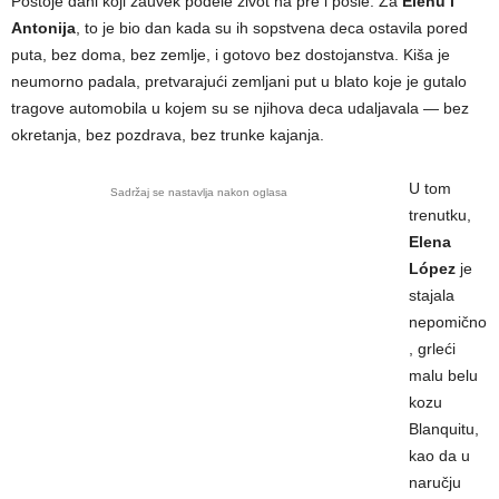
Postoje dani koji zauvek podele život na pre i posle. Za
Elenu i
Antonija
, to je bio dan kada su ih sopstvena deca ostavila pored
puta, bez doma, bez zemlje, i gotovo bez dostojanstva. Kiša je
neumorno padala, pretvarajući zemljani put u blato koje je gutalo
tragove automobila u kojem su se njihova deca udaljavala — bez
okretanja, bez pozdrava, bez trunke kajanja.
U tom
Sadržaj se nastavlja nakon oglasa
trenutku,
Elena
López
je
stajala
nepomično
, grleći
malu belu
kozu
Blanquitu,
kao da u
naručju