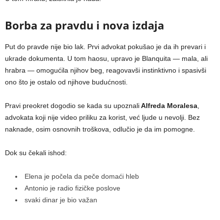
Borba za pravdu i nova izdaja
Put do pravde nije bio lak. Prvi advokat pokušao je da ih prevari i
ukrade dokumenta. U tom haosu, upravo je Blanquita — mala, ali
hrabra — omogućila njihov beg, reagovavši instinktivno i spasivši
ono što je ostalo od njihove budućnosti.
Pravi preokret dogodio se kada su upoznali
Alfreda Moralesa
,
advokata koji nije video priliku za korist, već ljude u nevolji. Bez
naknade, osim osnovnih troškova, odlučio je da im pomogne.
Dok su čekali ishod:
Elena je počela da peče domaći hleb
Antonio je radio fizičke poslove
svaki dinar je bio važan