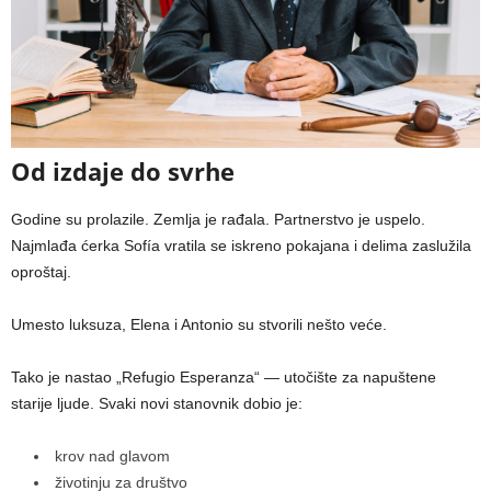
Od izdaje do svrhe
Godine su prolazile. Zemlja je rađala. Partnerstvo je uspelo.
Najmlađa ćerka Sofía vratila se iskreno pokajana i delima zaslužila
oproštaj.
Umesto luksuza, Elena i Antonio su stvorili nešto veće.
Tako je nastao „Refugio Esperanza“ — utočište za napuštene
starije ljude. Svaki novi stanovnik dobio je:
krov nad glavom
životinju za društvo