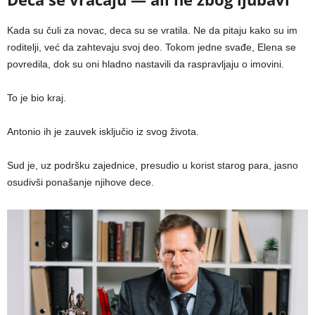
Kada su čuli za novac, deca su se vratila. Ne da pitaju kako su im
roditelji, već da zahtevaju svoj deo. Tokom jedne svađe, Elena se
povredila, dok su oni hladno nastavili da raspravljaju o imovini.
To je bio kraj.
Antonio ih je zauvek isključio iz svog života.
Sud je, uz podršku zajednice, presudio u korist starog para, jasno
osudivši ponašanje njihove dece.