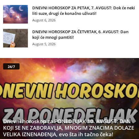
DNEVNI HOROSKOP ZA PETAK, 7. AVGUST: Dok će neki
liti suze, drugi će konačno uživati!
August 6, 2026
DNEVNI HOROSKOP ZA ČETVRTAK, 6. AVGUST: Dan
koji će mnogi pamtiti!
August 5, 2026
24/7
Dnevni horoskop za PONEDELJAK 10. AVGUST: DAN
KOJI SE NE ZABORAVLJA, MNOGIM ZNACIMA DOLAZE
VELIKA IZNENAĐENJA, evo šta ih tačno čeka!