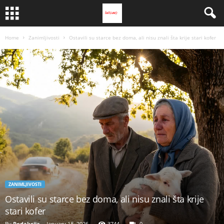
Home
Zanimljivosti
Ostavili su starce bez doma, ali nisu znali šta krije stari kofer
ZANIMLJIVOSTI
Ostavili su starce bez doma, ali nisu znali šta krije
stari kofer
By
Redakcija
-
January 18, 2026
3744
0