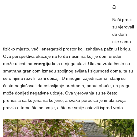
a
Naši preci
su vjerovali
da dom
nije samo
fizičko mjesto, već i energetski prostor koji zahtijeva pažnju i brigu.
Ova perspektiva ukazuje na to da način na koji je dom uređen
može uticati na
energiju
koja u njega ulazi. Ulazna vrata često su
smatrana granicom između spoljnog svijeta i sigurnosti doma, te su
se o njima razvili razni običaji. U mnogim zajednicama, stariji su
često naglašavali da ostavljanje predmeta, poput obuće, na pragu
može donijeti negativne uticaje. Ova vjerovanja su se često
prenosila sa koljena na koljeno, a svaka porodica je imala svoja
pravila o tome šta se smije, a šta ne smije ostaviti ispred vrata.