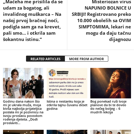
„Maćeha me prisilila da se
Misteriozan virus
udam za bogatog, ali
NAPUNIO BOLNICE U
invalidnog muškarca – Na
SRBIJI! Registrovano preko
našoj prvoj bračnoj noći,
10.000 obolelih sa OVIM
podigla sam ga na krevet,
SIMPTOMIMA, lekari ne
pali smo… i otkrila sam
mogu da daju tačnu
šokantnu istinu.“
dijagnozu
RELATED ARTICLES
MORE FROM AUTHOR
Godinu dana nakon što
Istina o nestanku koja je
Bog ponekad ruši tvoje
mi je ukrala muža, moja
otkrila tajnu čuvanu deset
planove da bi te doveo
bivša najbolja prijateljica
godina
do nečeg boljeg – 6
poslala mi je pozivnicu na
mudrih lekcija
svoju proslavu povodom
rođenja djeteta. „Dođi
proslaviti...