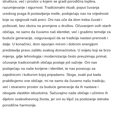
struktura, već i prostor u kojem se gradi porodična toplina,
razumijevanje i sigurnost. Tradicionalni rituali, poput čuvanja
urednog praga ili postavljanja metle, podsjećaju nas na vrijednosti
koje su njegovali naši preci.
Oni nas uče da dom treba čuvati i
poštovati, bez obzira na promjene u društvu. Očuvanjem ovih starih
običaja, ne samo da čuvamo naš identitet, već i gradimo temelje za
buduće generacije, osiguravajući da se tradicija nastavi prenositi i
dalje.
U konačnici, dom ispunjen mirom i dobrom energijom
predstavlja pravu zaštitu svakog domaćinstva.
U svijetu koji se brzo
mijenja, gdje tehnologija i modernizacija često preuzimaju primat,
očuvanje tradicionalnih običaja postaje još važnije. Oni nas
podsjećaju na naše korijene i identitet, te nas povezuju sa
zajednicom i kulturom kojoj pripadamo.
Stoga, svaki put kada
praktikujemo ove običaje, mi ne samo da čuvamo našu tradiciju,
već i stvaramo prostor za buduće generacije da ih nastave i
obogate vlastitim iskustvima. Sačuvajmo naše običaje i učinimo ih
dijelom svakodnevnog života, jer oni su ključ za postizanje istinske
porodične harmonije.