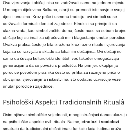
Ova vjerovanja i običaji nisu se zadržavali samo na jednom mjestu.
U mnogim dijelovima Balkana, stariji su prenosili iste savjete svojoj
djeci i unucima. Kroz priče i usmenu tradiciju, ovi simboli su se
održavali i formirali identitet zajednice. Etnolozi su primijetili da
ulazna vrata, kao simbol zaštite doma, često nose sa sobom brojne
običaje koji su imali za cilj očuvati mir i blagostanje unutar porodice.
Ovakva praksa često je bila izražena kroz razne rituale i vjerovanja
koja su se razvijala u skladu sa lokalnim običajima. Ovi običaji ne
samo da čuvaju kulturološki identitet, već također omogućavaju
generacijama da se povežu s prošlošću. Na primjer, okupljanja
porodice povodom praznika često su prilika za razmjenu priča o
običajima, vjerovanjima i iskustvima, što dodatno učvršćuje veze
unutar porodice i zajednice.
Psihološki Aspekti Tradicionalnih Ritualâ
Osim njihove simboličke vrijednosti, mnogi stručnjaci danas ukazuju
na psihološke aspekte ovih rituala. Naime,
etnolozi i sociolozi
smatraju da tradicionalni običaji imaju funkciju koja ljudima pruža