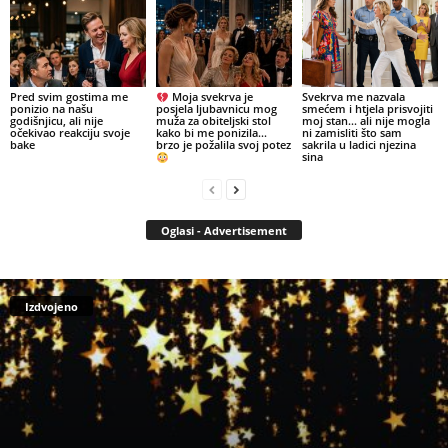
Pred svim gostima me
Moja svekrva je
Svekrva me nazvala
ponizio na našu
posjela ljubavnicu mog
smećem i htjela prisvojiti
godišnjicu, ali nije
muža za obiteljski stol
moj stan… ali nije mogla
očekivao reakciju svoje
kako bi me ponizila…
ni zamisliti što sam
bake
brzo je požalila svoj potez
sakrila u ladici njezina
sina
Oglasi - Advertisement
Izdvojeno