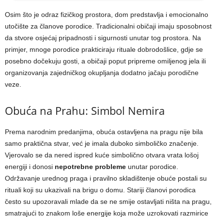
Osim što je odraz fizičkog prostora, dom predstavlja i emocionalno
utočište za članove porodice. Tradicionalni običaji imaju sposobnost
da stvore osjećaj pripadnosti i sigurnosti unutar tog prostora. Na
primjer, mnoge porodice prakticiraju rituale dobrodošlice, gdje se
posebno dočekuju gosti, a običaji poput pripreme omiljenog jela ili
organizovanja zajedničkog okupljanja dodatno jačaju porodične
veze.
Obuća na Prahu: Simbol Nemira
Prema narodnim predanjima, obuća ostavljena na pragu nije bila
samo praktična stvar, već je imala duboko simboličko značenje.
Vjerovalo se da nered ispred kuće simbolično otvara vrata lošoj
energiji i donosi
nepotrebne probleme
unutar porodice.
Održavanje urednog praga i pravilno skladištenje obuće postali su
rituali koji su ukazivali na brigu o domu. Stariji članovi porodica
često su upozoravali mlade da se ne smije ostavljati ništa na pragu,
smatrajući to znakom loše energije koja može uzrokovati razmirice