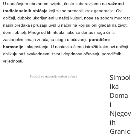
U današnjem ubrzanom svijetu, često zaboravljamo na
važnost
tradicionalnih običaja
koji su se prenosili kroz generacije. Ovi
običaji, duboko ukorijenjeni u našoj kulturi, nose sa sobom mudrost
naših predaka i pružaju uvid u način na koji su oni gledali na život,
dom i obitelj. Mnogi od tih rituala, iako se danas mogu činiti
zastarjelim, imaju značajnu ulogu u očuvanju
porodične
harmonije
i blagostanja. U nastavku ćemo istražiti kako ovi običaji
oblikuju naš svakodnevni život i doprinose očuvanju porodičnih
vrijednosti.
Simbol
Sadržaj se nastavlja nakon oglasa
ika
Doma
i
Njegov
ih
Granic