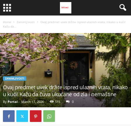
Home
Zanimljivosti
Ovaj predmet uvek držite ispred ulaznih vrata, nikako u kući!
Kažu da...
ZANIMLJIVOSTI
Ovaj predmet uvek držite ispred ulaznih vrata, nikako
u kući! Kažu da čuva ukućane od zla i nemaštine
By
Portal
-
March 17, 2026
515
0