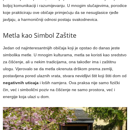
boljoj komunikaciji i razumijevanju. U mnogim slučajevima, porodice
koje prakticiraju ove običaje primjećuju da se nesuglasice rjeđe
javljaju, a harmoničniji odnosi postaju svakodnevica.
Metla kao Simbol Zaštite
Jedan od najinteresantnijih običaja koji je opstao do danas jeste
simbolika metle. U mnogim kulturama, metla se koristi kao sredstvo
za čišćenje, ali u nekim tradicijama, ona također ima i zaštitnu
ulogu. Vjerovalo se da metla okrenuta drškom prema zemlji,
postavljena pored ulaznih vrata, stvara nevidljivi štit koji štiti dom od
negativnih uticaja
i loših namjera. Ova praksa nije samo fizički
čin, već i simbolični poziv na čišćenje ne samo prostora, već i
energije koja ulazi u dom.