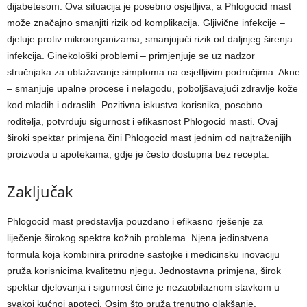
dijabetesom. Ova situacija je posebno osjetljiva, a Phlogocid mast
može značajno smanjiti rizik od komplikacija. Gljivične infekcije –
djeluje protiv mikroorganizama, smanjujući rizik od daljnjeg širenja
infekcija. Ginekološki problemi – primjenjuje se uz nadzor
stručnjaka za ublažavanje simptoma na osjetljivim područjima. Akne
– smanjuje upalne procese i nelagodu, poboljšavajući zdravlje kože
kod mladih i odraslih. Pozitivna iskustva korisnika, posebno
roditelja, potvrđuju sigurnost i efikasnost Phlogocid masti. Ovaj
široki spektar primjena čini Phlogocid mast jednim od najtraženijih
proizvoda u apotekama, gdje je često dostupna bez recepta.
Zaključak
Phlogocid mast predstavlja pouzdano i efikasno rješenje za
liječenje širokog spektra kožnih problema. Njena jedinstvena
formula koja kombinira prirodne sastojke i medicinsku inovaciju
pruža korisnicima kvalitetnu njegu. Jednostavna primjena, širok
spektar djelovanja i sigurnost čine je nezaobilaznom stavkom u
svakoj kućnoj apoteci. Osim što pruža trenutno olakšanje,