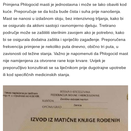
Primjena Phlogocid masti je jednostavna i može se lako obaviti kod
kuće. Preporučuje se da koža bude čista i suha prije nanošenja.
Mast se nanosi u izdašnom sloju, bez intenzivnog trljanja, kako bi
se osiguralo da aktivni sastojci ravnomjerno djeluju. Tretirano
područje može se zaštititi sterilnim zavojem ako je potrebno, kako
bi se osigurala dodatna zaštita i spriječilo zagađenje. Preporučena
frekvencija primjene je nekoliko puta dnevno, obično tri puta, u
zavisnosti od težine stanja. Važno je napomenuti da Phlogocid mast
nije namijenjena za otvorene rane koje krvare. Uvijek je
preporučljivo konzultirati se sa liječnikom prije dugotrajne upotrebe
ili kod specifičnih medicinskih stanja.