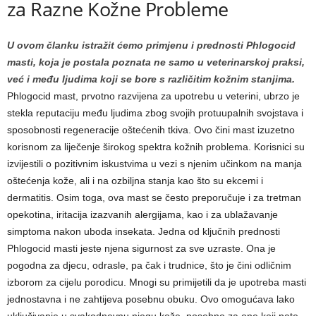
za Razne Kožne Probleme
U ovom članku istražit ćemo primjenu i prednosti Phlogocid
masti, koja je postala poznata ne samo u veterinarskoj praksi,
već i među ljudima koji se bore s različitim kožnim stanjima.
Phlogocid mast, prvotno razvijena za upotrebu u veterini, ubrzo je
stekla reputaciju među ljudima zbog svojih protuupalnih svojstava i
sposobnosti regeneracije oštećenih tkiva. Ovo čini mast izuzetno
korisnom za liječenje širokog spektra kožnih problema. Korisnici su
izvijestili o pozitivnim iskustvima u vezi s njenim učinkom na manja
oštećenja kože, ali i na ozbiljna stanja kao što su ekcemi i
dermatitis. Osim toga, ova mast se često preporučuje i za tretman
opekotina, iritacija izazvanih alergijama, kao i za ublažavanje
simptoma nakon uboda insekata. Jedna od ključnih prednosti
Phlogocid masti jeste njena sigurnost za sve uzraste. Ona je
pogodna za djecu, odrasle, pa čak i trudnice, što je čini odličnim
izborom za cijelu porodicu. Mnogi su primijetili da je upotreba masti
jednostavna i ne zahtijeva posebnu obuku. Ovo omogućava lako