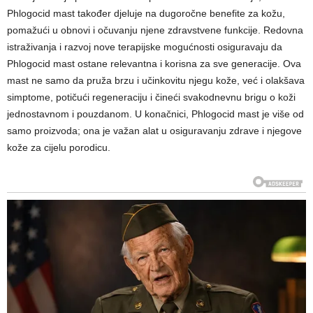
Phlogocid mast također djeluje na dugoročne benefite za kožu,
pomažući u obnovi i očuvanju njene zdravstvene funkcije. Redovna
istraživanja i razvoj nove terapijske mogućnosti osiguravaju da
Phlogocid mast ostane relevantna i korisna za sve generacije. Ova
mast ne samo da pruža brzu i učinkovitu njegu kože, već i olakšava
simptome, potičući regeneraciju i čineći svakodnevnu brigu o koži
jednostavnom i pouzdanom. U konačnici, Phlogocid mast je više od
samo proizvoda; ona je važan alat u osiguravanju zdrave i njegove
kože za cijelu porodicu.