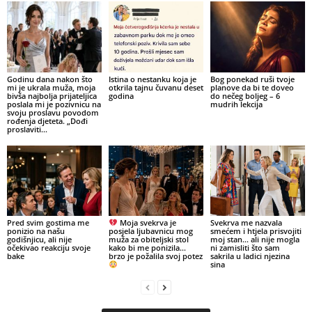
Godinu dana nakon što
Istina o nestanku koja je
Bog ponekad ruši tvoje
mi je ukrala muža, moja
otkrila tajnu čuvanu deset
planove da bi te doveo
bivša najbolja prijateljica
godina
do nečeg boljeg – 6
poslala mi je pozivnicu na
mudrih lekcija
svoju proslavu povodom
rođenja djeteta. „Dođi
proslaviti...
Pred svim gostima me
Moja svekrva je
Svekrva me nazvala
ponizio na našu
posjela ljubavnicu mog
smećem i htjela prisvojiti
godišnjicu, ali nije
muža za obiteljski stol
moj stan… ali nije mogla
očekivao reakciju svoje
kako bi me ponizila…
ni zamisliti što sam
bake
brzo je požalila svoj potez
sakrila u ladici njezina
sina