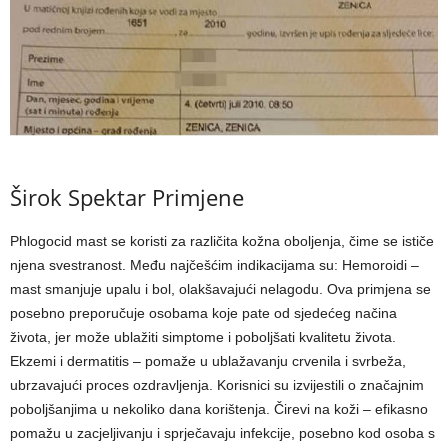
Širok Spektar Primjene
Phlogocid mast se koristi za različita kožna oboljenja, čime se ističe
njena svestranost. Među najčešćim indikacijama su: Hemoroidi –
mast smanjuje upalu i bol, olakšavajući nelagodu. Ova primjena se
posebno preporučuje osobama koje pate od sjedećeg načina
života, jer može ublažiti simptome i poboljšati kvalitetu života.
Ekzemi i dermatitis – pomaže u ublažavanju crvenila i svrbeža,
ubrzavajući proces ozdravljenja. Korisnici su izvijestili o značajnim
poboljšanjima u nekoliko dana korištenja. Čirevi na koži – efikasno
pomažu u zacjeljivanju i sprječavaju infekcije, posebno kod osoba s