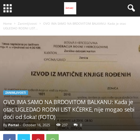
Home
Zanimljivosti
OVO IMA SAMO NA BRDOVITOM BALKANU: Kada je otac
UGLEDAO RODNI LIST...
ZANIMLJIVOSTI
OVO IMA SAMO NA BRDOVITOM BALKANU: Kada je
otac UGLEDAO RODNI LIST KĆERKE, nije mogao sebi
doći od šoka! (FOTO)
By
Portal
-
October 16, 2025
237
0