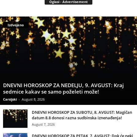
Oglasi - Advertisement
Izdvojeno
DNEVNI HOROSKOP ZA NEDELJU, 9. AVGUST: Kraj
sedmice kakav se samo poželeti može!
Carsijski
-
August 8, 2026
DNEVNI HOROSKOP ZA SUBOTU, 8. AVGUST: Magičan
datum 8.8 donosi razna sudbinska iznenađenja!
August 7, 2026
DNEVNI HOROSKOP ZA PETAK, 7. AVGUST: Dok će neki