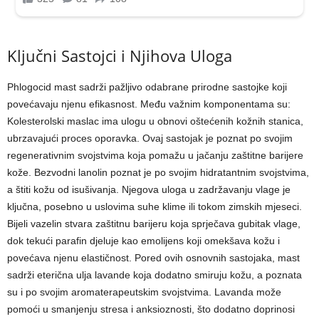
Ključni Sastojci i Njihova Uloga
Phlogocid mast sadrži pažljivo odabrane prirodne sastojke koji
povećavaju njenu efikasnost. Među važnim komponentama su:
Kolesterolski maslac ima ulogu u obnovi oštećenih kožnih stanica,
ubrzavajući proces oporavka. Ovaj sastojak je poznat po svojim
regenerativnim svojstvima koja pomažu u jačanju zaštitne barijere
kože. Bezvodni lanolin poznat je po svojim hidratantnim svojstvima,
a štiti kožu od isušivanja. Njegova uloga u zadržavanju vlage je
ključna, posebno u uslovima suhe klime ili tokom zimskih mjeseci.
Bijeli vazelin stvara zaštitnu barijeru koja sprječava gubitak vlage,
dok tekući parafin djeluje kao emolijens koji omekšava kožu i
povećava njenu elastičnost. Pored ovih osnovnih sastojaka, mast
sadrži eterična ulja lavande koja dodatno smiruju kožu, a poznata
su i po svojim aromaterapeutskim svojstvima. Lavanda može
pomoći u smanjenju stresa i anksioznosti, što dodatno doprinosi