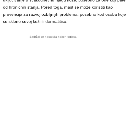
uključivanje u svakodnevnu njegu kože, posebno za one koji pate
od hroničnih stanja. Pored toga, mast se može koristiti kao
prevencija za razvoj ozbiljnijih problema, posebno kod osoba koje
su sklone suvoj koži ili dermatitisu.
Sadržaj se nastavlja nakon oglasa