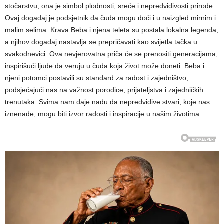
stočarstvu; ona je simbol plodnosti, sreće i nepredvidivosti prirode.
Ovaj događaj je podsjetnik da čuda mogu doći i u naizgled mirnim i
malim selima. Krava Beba i njena teleta su postala lokalna legenda,
a njihov događaj nastavlja se prepričavati kao svijetla tačka u
svakodnevici. Ova nevjerovatna priča će se prenositi generacijama,
inspirišući ljude da veruju u čuda koja život može doneti. Beba i
njeni potomci postavili su standard za radost i zajedništvo,
podsjećajući nas na važnost porodice, prijateljstva i zajedničkih
trenutaka. Svima nam daje nadu da nepredvidive stvari, koje nas
iznenade, mogu biti izvor radosti i inspiracije u našim životima.