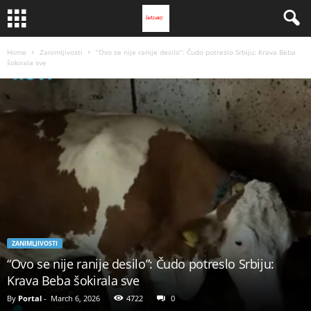
Home
Zanimljivosti
“Ovo se nije ranije desilo”: Čudo potreslo Srbiju: Krava Beba
šokirala sve
ZANIMLJIVOSTI
“Ovo se nije ranije desilo”: Čudo potreslo Srbiju:
Krava Beba šokirala sve
By
Portal
-
March 6, 2026
4722
0