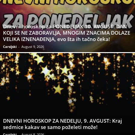
Dnevni horoskop za PONEDELJAK 10. AVGUST: DAN
KOJI SE NE ZABORAVLJA, MNOGIM ZNACIMA DOLAZE
VELIKA IZNENAĐENJA, evo šta ih tačno čeka!
Carsijski
-
August 9, 2026
DNEVNI HOROSKOP ZA NEDELJU, 9. AVGUST: Kraj
sedmice kakav se samo poželeti može!
Carsijski
-
August 8, 2026