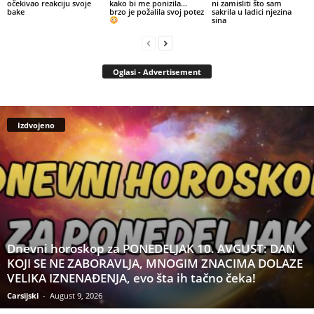
očekivao reakciju svoje
kako bi me ponizila…
ni zamisliti što sam
bake
brzo je požalila svoj potez
sakrila u ladici njezina
sina
Oglasi - Advertisement
Izdvojeno
Dnevni horoskop za PONEDELJAK 10. AVGUST: DAN
KOJI SE NE ZABORAVLJA, MNOGIM ZNACIMA DOLAZE
VELIKA IZNENAĐENJA, evo šta ih tačno čeka!
Carsijski
-
August 9, 2026