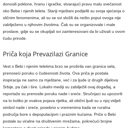
donosili poklone, hranu i igračke, stvarajući pravu malu svečanost
oko Bebe i njenih teleta. Stariji mještani podijelili su svoja sjećanja o
sličnim fenomenima, ali su se svi složili da nešto poput ovoga nije
zabilježeno u njihovim životima. Čak su se organizovale i male
proslave, gdje su se okupljali svi zainteresovani da bi uživali u ovom
čudu prirode.
Priča koja Prevazilazi Granice
Vest o Bebi i njenim teletima brzo se proširila van granica sela,
prenoseći poruku o čudesnosti života. Ova priča je postala
inspiracija ne samo za mještane, već i za ljude iz drugih dijelova
Srbije, pa čak i šire. Lokalni mediji su zabilježili ovaj događaj, a
reportaže su prenosile poruku nade i sreće. Stručnjaci su upozorili
na to koliko je ovakva pojava rijetka, ali obični ljudi su u njoj vidjeli
simbol nade i sreće, posebno u vremenima kada se ruralna
područja bore s depopulacijom i praznim kućama. Priče o Bebi
postale su viralne na društvenim mrežama, pokrećući brojne
komentare o divoti prirode i njenim čudima.