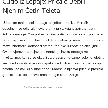
Čudo iz Lepaje: Priča o Bebi i
Njenim Četiri Teleta
U jednom malom selu Lepaja, smještenom blizu Merošine,
odjednom se odigrala nevjerojatna priča koja je zaintrigirala i
šokirala mnoge. Ova potresna i inspirativna priča o kravi po imenu
Beba i njenim četiri zdravim teletima pokazuje nam da priroda često
može iznenaditi, donoseći sretne trenutke u živote običnih ljudi.
Ova nevjerovatna pojava pokrenula je lavinu emocija među
mještanima, koji su se okupili da proslave ne samo rođenje teletina,
već i čudo života koje se odigralo pred njihovim očima. Beba i njeni
potomci postali su simbol nade i radosti, a njihova priča je proširila
granice sela, dotaknuvši srca mnogih širom Srbije.
Sadržaj se nastavlja nakon oglasa