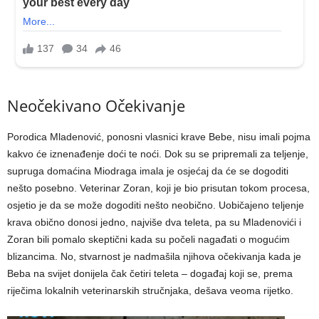
Neočekivano Očekivanje
Porodica Mladenović, ponosni vlasnici krave Bebe, nisu imali pojma
kakvo će iznenađenje doći te noći. Dok su se pripremali za teljenje,
supruga domaćina Miodraga imala je osjećaj da će se dogoditi
nešto posebno. Veterinar Zoran, koji je bio prisutan tokom procesa,
osjetio je da se može dogoditi nešto neobično. Uobičajeno teljenje
krava obično donosi jedno, najviše dva teleta, pa su Mladenovići i
Zoran bili pomalo skeptični kada su počeli nagađati o mogućim
blizancima. No, stvarnost je nadmašila njihova očekivanja kada je
Beba na svijet donijela čak četiri teleta – događaj koji se, prema
riječima lokalnih veterinarskih stručnjaka, dešava veoma rijetko.