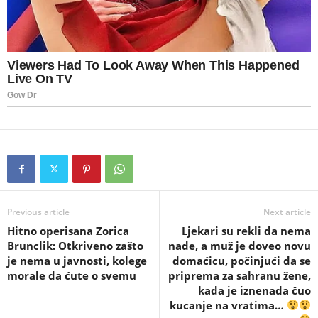
Previous article
Next article
Hitno operisana Zorica
Ljekari su rekli da nema
Brunclik: Otkriveno zašto
nade, a muž je doveo novu
je nema u javnosti, kolege
domaćicu, počinjući da se
morale da ćute o svemu
priprema za sahranu žene,
kada je iznenada čuo
kucanje na vratima…