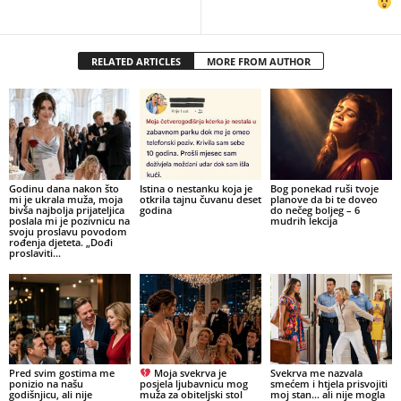
RELATED ARTICLES
MORE FROM AUTHOR
Godinu dana nakon što
Istina o nestanku koja je
Bog ponekad ruši tvoje
mi je ukrala muža, moja
otkrila tajnu čuvanu deset
planove da bi te doveo
bivša najbolja prijateljica
godina
do nečeg boljeg – 6
poslala mi je pozivnicu na
mudrih lekcija
svoju proslavu povodom
rođenja djeteta. „Dođi
proslaviti...
Pred svim gostima me
Moja svekrva je
Svekrva me nazvala
ponizio na našu
posjela ljubavnicu mog
smećem i htjela prisvojiti
godišnjicu, ali nije
muža za obiteljski stol
moj stan… ali nije mogla