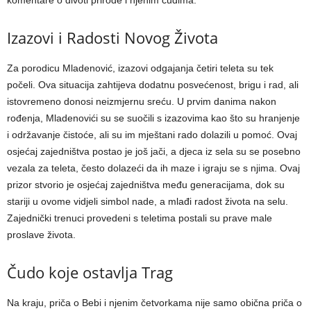
Izazovi i Radosti Novog Života
Za porodicu Mladenović, izazovi odgajanja četiri teleta su tek
počeli. Ova situacija zahtijeva dodatnu posvećenost, brigu i rad, ali
istovremeno donosi neizmjernu sreću. U prvim danima nakon
rođenja, Mladenovići su se suočili s izazovima kao što su hranjenje
i održavanje čistoće, ali su im mještani rado dolazili u pomoć. Ovaj
osjećaj zajedništva postao je još jači, a djeca iz sela su se posebno
vezala za teleta, često dolazeći da ih maze i igraju se s njima. Ovaj
prizor stvorio je osjećaj zajedništva među generacijama, dok su
stariji u ovome vidjeli simbol nade, a mlađi radost života na selu.
Zajednički trenuci provedeni s teletima postali su prave male
proslave života.
Čudo koje ostavlja Trag
Na kraju, priča o Bebi i njenim četvorkama nije samo obična priča o