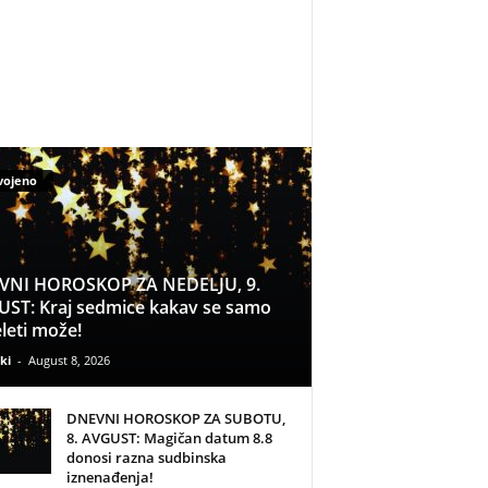
vojeno
VNI HOROSKOP ZA NEDELJU, 9.
ST: Kraj sedmice kakav se samo
leti može!
ki
-
August 8, 2026
DNEVNI HOROSKOP ZA SUBOTU,
8. AVGUST: Magičan datum 8.8
donosi razna sudbinska
iznenađenja!