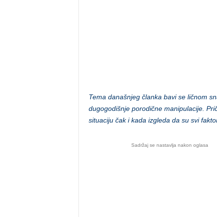
Tema današnjeg članka bavi se ličnom s
dugogodišnje porodične manipulacije. Pri
situaciju čak i kada izgleda da su svi faktor
Sadržaj se nastavlja nakon oglasa