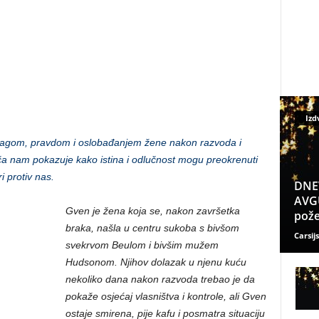
Izd
nagom, pravdom i oslobađanjem žene nakon razvoda i
ča nam pokazuje kako istina i odlučnost mogu preokrenuti
i protiv nas.
DNE
AVGU
Gven je žena koja se, nakon završetka
pože
braka, našla u centru sukoba s bivšom
Carsijs
svekrvom Beulom i bivšim mužem
Hudsonom. Njihov dolazak u njenu kuću
nekoliko dana nakon razvoda trebao je da
pokaže osjećaj vlasništva i kontrole, ali Gven
ostaje smirena, pije kafu i posmatra situaciju