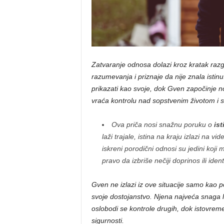
Zatvaranje odnosa dolazi kroz kratak raz
razumevanja i priznaje da nije znala ist
prikazati kao svoje, dok Gven započinje n
vraća kontrolu nad sopstvenim životom i s
Ova priča nosi snažnu poruku o
ist
laži trajale, istina na kraju izlazi na v
iskreni porodični odnosi su jedini koji
pravo da izbriše nečiji doprinos ili identi
Gven ne izlazi iz ove situacije samo kao 
svoje dostojanstvo. Njena najveća snaga le
oslobodi se kontrole drugih, dok istovrem
sigurnosti.