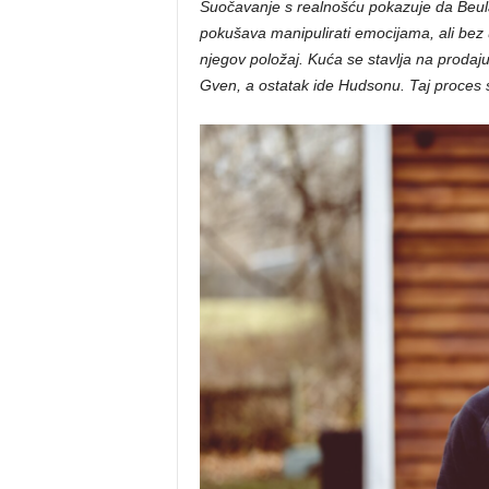
Suočavanje s realnošću pokazuje da Beula
pokušava manipulirati emocijama, ali bez
njegov položaj. Kuća se stavlja na prodaju
Gven, a ostatak ide Hudsonu. Taj proces s