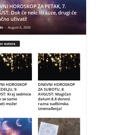
VNI HOROSKOP ZA PETAK, 7.
ST: Dok će neki liti suze, drugi će
čno uživati!
ki
-
August 6, 2026
or autora
NI HOROSKOP
DNEVNI HOROSKOP
DELJU, 9.
ZA SUBOTU, 8.
ST: Kraj sedmice
AVGUST: Magičan
v se samo
datum 8.8 donosi
eti može!
razna sudbinska
iznenađenja!