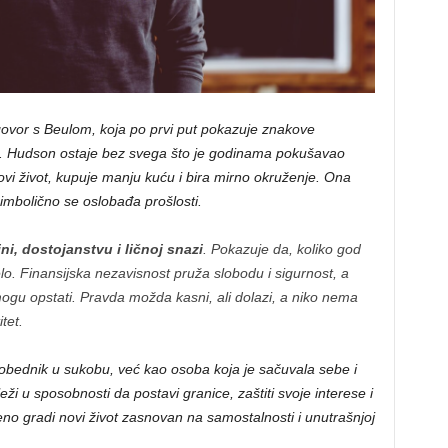
govor s Beulom, koja po prvi put pokazuje znakove
inu. Hudson ostaje bez svega što je godinama pokušavao
ovi život, kupuje manju kuću i bira mirno okruženje. Ona
imbolično se oslobađa prošlosti.
ini, dostojanstvu i ličnoj snazi
. Pokazuje da, koliko god
idelo. Finansijska nezavisnost pruža slobodu i sigurnost, a
 mogu opstati. Pravda možda kasni, ali dolazi, a niko nema
tet.
pobednik u sukobu, već kao osoba koja je sačuvala sebe i
ži u sposobnosti da postavi granice, zaštiti svoje interese i
eno gradi novi život zasnovan na samostalnosti i unutrašnjoj