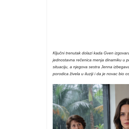
Ključni trenutak dolazi kada Gven izgovar
jednostavna rečenica menja dinamiku u pro
situaciju, a njegova sestra Jenna izbegav
porodica živela u iluziji i da je novac bio 