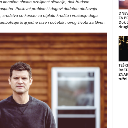
 konačno shvata ozbiljnost situacije, dok Hudson
 uspeha. Poslovni problemi i dugovi dodatno otežavaju
DNEV
, sredstva se koriste za otplatu kredita i vraćanje duga
ZA PE
Dok ć
imbolizuje kraj jedne faze i početak novog života za Gven.
drugi 
TEŠK
RAST
ZNAK
tužni