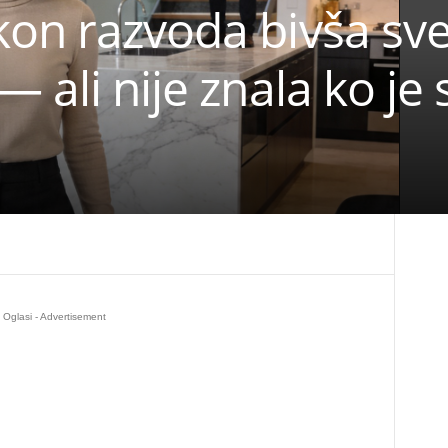
on razvoda bivša sve
 ali nije znala ko je 
Oglasi - Advertisement