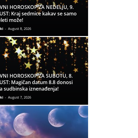
VNI HOROSKOP ZA NEDELJU, 9.
ST: Kraj sedmice kakav se samo
leti može!
ki
-
August 8, 2026
VNI HOROSKOP ZA SUBOTU, 8.
ST: Magičan datum 8.8 donosi
a sudbinska iznenađenja!
ki
-
August 7, 2026