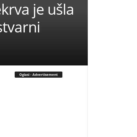
krva je ušla
stvarni
Oglasi - Advertisement