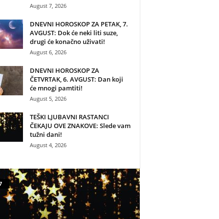
August 7, 2026
DNEVNI HOROSKOP ZA PETAK, 7.
AVGUST: Dok će neki liti suze,
drugi će konačno uživati!
August 6, 2026
DNEVNI HOROSKOP ZA
ČETVRTAK, 6. AVGUST: Dan koji
će mnogi pamtiti!
August 5, 2026
TEŠKI LJUBAVNI RASTANCI
ČEKAJU OVE ZNAKOVE: Slede vam
tužni dani!
August 4, 2026
7