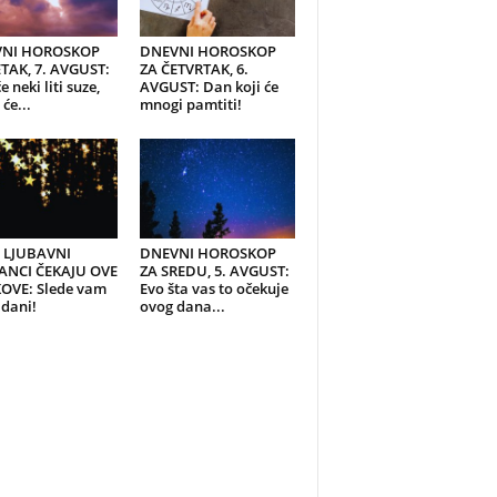
NI HOROSKOP
DNEVNI HOROSKOP
TAK, 7. AVGUST:
ZA ČETVRTAK, 6.
e neki liti suze,
AVGUST: Dan koji će
će...
mnogi pamtiti!
I LJUBAVNI
DNEVNI HOROSKOP
ANCI ČEKAJU OVE
ZA SREDU, 5. AVGUST:
OVE: Slede vam
Evo šta vas to očekuje
 dani!
ovog dana...