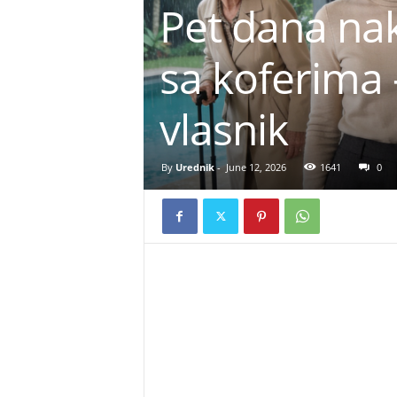
Pet dana nak
sa koferima —
vlasnik
By
Urednik
-
June 12, 2026
1641
0