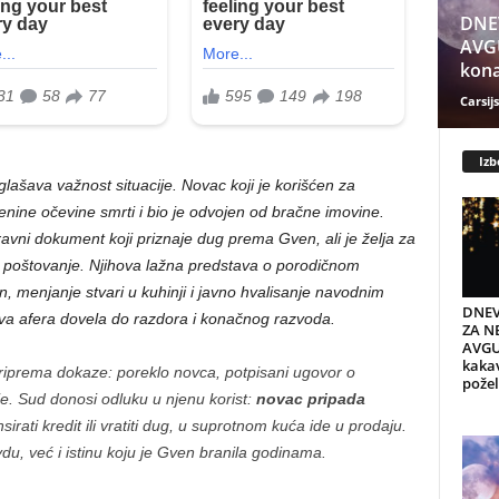
DNE
AVGU
kona
Carsijs
Izb
lašava važnost situacije. Novac koji je korišćen za
nine očevine smrti i bio je odvojen od bračne imovine.
avni dokument koji priznaje dug prema Gven, ali je želja za
i poštovanje. Njihova lažna predstava o porodičnom
, menjanje stvari u kuhinji i javno hvalisanje navodnim
DNEV
a afera dovela do razdora i konačnog razvoda.
ZA NE
AVGU
kaka
riprema dokaze: poreklo novca, potpisani ugovor o
požel
e. Sud donosi odluku u njenu korist:
novac pripada
irati kredit ili vratiti dug, u suprotnom kuća ide u prodaju.
u, već i istinu koju je Gven branila godinama.