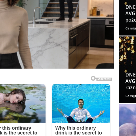
DNE
AVGU
pože
Carsijs
DNE
AVGU
razn
Carsijs