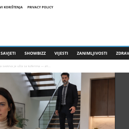
VI KORIŠTENJA
PRIVACY POLICY
SAVJETI
SHOWBIZZ
VIJESTI
ZANIMLJIVOSTI
ZDRAV
 svekrva je ušla sa koferima — ali...