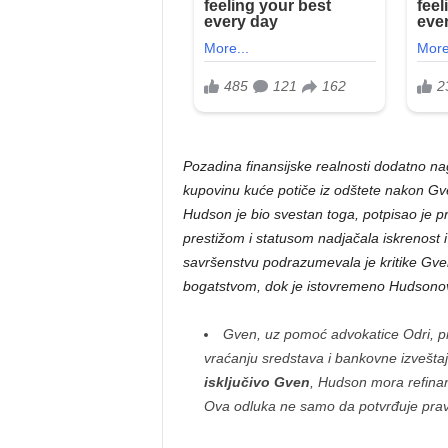
Pozadina finansijske realnosti dodatno nag
kupovinu kuće potiče iz odštete nakon Gve
Hudson je bio svestan toga, potpisao je pr
prestižom i statusom nadjačala iskrenost 
savršenstvu podrazumevala je kritike Gven
bogatstvom, dok je istovremeno Hudsonov
Gven, uz pomoć advokatice Odri, p
vraćanju sredstava i bankovne izveštaj
isključivo Gven
, Hudson mora refinans
Ova odluka ne samo da potvrđuje pravd