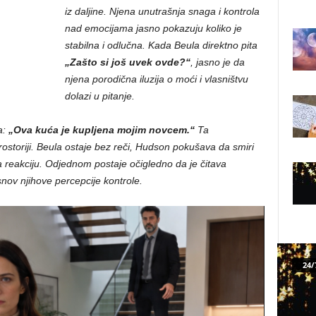
iz daljine. Njena unutrašnja snaga i kontrola
nad emocijama jasno pokazuju koliko je
stabilna i odlučna. Kada Beula direktno pita
„Zašto si još uvek ovde?“
, jasno je da
njena porodična iluzija o moći i vlasništvu
dolazi u pitanje.
a:
„Ova kuća je kupljena mojim novcem.“
Ta
storiji. Beula ostaje bez reči, Hudson pokušava da smiri
a reakciju. Odjednom postaje očigledno da je čitava
osnov njihove percepcije kontrole.
24/